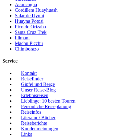
Aconcagua
Cordillera Huayhuash
Salar de Uyuni
Huayna Potosi
Pico de Orizaba
Santa Cruz Trek
Illimani
Machu Picchu
Chimborazo
Service
Kontakt
Reisefinder
Gipfel und Berge
Unser Reise-Blog
Erlebnisreisen
Lieblinge: 10 besten Touren
Persönliche Reiseplanung
Reiseinfos
Literatur / Bücher
Reiseberichte
Kundenmeinungen
Links