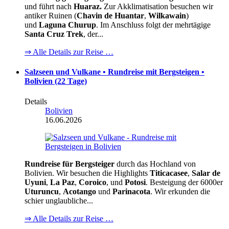
und führt nach
Huaraz.
Zur Akklimatisation besuchen wir
antiker Ruinen (
Chavin de Huantar
,
Wilkawain
)
und
Laguna Churup
. Im Anschluss folgt der mehrtägige
Santa Cruz Trek
, der...
⇒ Alle Details zur Reise …
Salzseen und Vulkane • Rundreise mit Bergsteigen •
Bolivien (22 Tage)
Details
Bolivien
16.06.2026
Rundreise für Bergsteiger
durch das Hochland von
Bolivien. Wir besuchen die Highlights
Titicacasee
,
Salar de
Uyuni
,
La Paz
,
Coroico
, und
Potosi
. Besteigung der 6000er
Uturuncu
,
Acotango
und
Parinacota
. Wir erkunden die
schier unglaubliche...
⇒ Alle Details zur Reise …