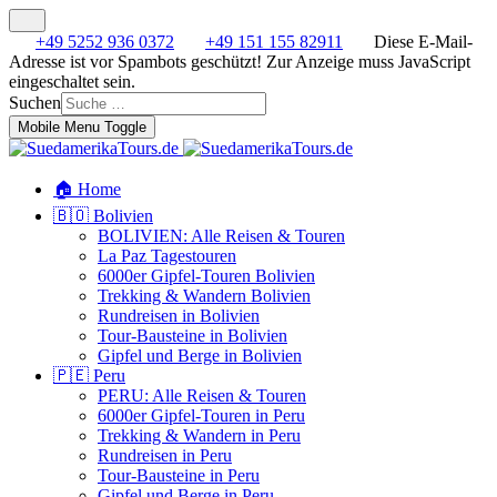
+49 5252 936 0372
+49 151 155 82911
Diese E-Mail-
Adresse ist vor Spambots geschützt! Zur Anzeige muss JavaScript
eingeschaltet sein.
Suchen
Mobile Menu Toggle
🏠 Home
🇧🇴 Bolivien
BOLIVIEN: Alle Reisen & Touren
La Paz Tagestouren
6000er Gipfel-Touren Bolivien
Trekking & Wandern Bolivien
Rundreisen in Bolivien
Tour-Bausteine in Bolivien
Gipfel und Berge in Bolivien
🇵🇪 Peru
PERU: Alle Reisen & Touren
6000er Gipfel-Touren in Peru
Trekking & Wandern in Peru
Rundreisen in Peru
Tour-Bausteine in Peru
Gipfel und Berge in Peru