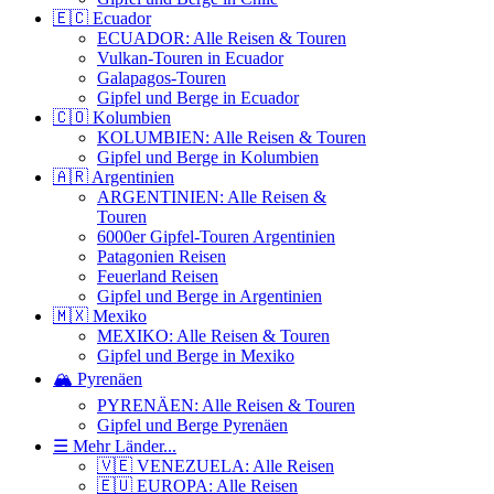
🇪🇨 Ecuador
ECUADOR: Alle Reisen & Touren
Vulkan-Touren in Ecuador
Galapagos-Touren
Gipfel und Berge in Ecuador
🇨🇴 Kolumbien
KOLUMBIEN: Alle Reisen & Touren
Gipfel und Berge in Kolumbien
🇦🇷 Argentinien
ARGENTINIEN: Alle Reisen &
Touren
6000er Gipfel-Touren Argentinien
Patagonien Reisen
Feuerland Reisen
Gipfel und Berge in Argentinien
🇲🇽 Mexiko
MEXIKO: Alle Reisen & Touren
Gipfel und Berge in Mexiko
🏔️ Pyrenäen
PYRENÄEN: Alle Reisen & Touren
Gipfel und Berge Pyrenäen
☰ Mehr Länder...
🇻🇪 VENEZUELA: Alle Reisen
🇪🇺 EUROPA: Alle Reisen