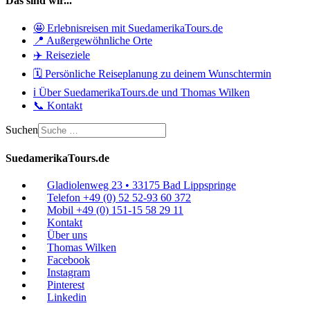
Das sind wir...
🤩 Erlebnisreisen mit SuedamerikaTours.de
📍 Außergewöhnliche Orte
✈️ Reiseziele
🗓️ Persönliche Reiseplanung zu deinem Wunschtermin
ℹ️ Über SuedamerikaTours.de und Thomas Wilken
📞 Kontakt
Suchen
SuedamerikaTours.de
Gladiolenweg 23 • 33175 Bad Lippspringe
Telefon +49 (0) 52 52-93 60 372
Mobil +49 (0) 151-15 58 29 11
Kontakt
Über uns
Thomas Wilken
Facebook
Instagram
Pinterest
Linkedin