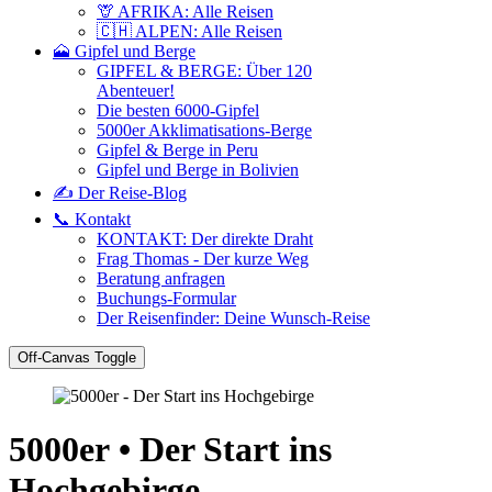
🦒 AFRIKA: Alle Reisen
🇨🇭 ALPEN: Alle Reisen
🗻 Gipfel und Berge
GIPFEL & BERGE: Über 120
Abenteuer!
Die besten 6000-Gipfel
5000er Akklimatisations-Berge
Gipfel & Berge in Peru
Gipfel und Berge in Bolivien
✍️ Der Reise-Blog
📞 Kontakt
KONTAKT: Der direkte Draht
Frag Thomas - Der kurze Weg
Beratung anfragen
Buchungs-Formular
Der Reisenfinder: Deine Wunsch-Reise
Off-Canvas Toggle
5000er • Der Start ins
Hochgebirge