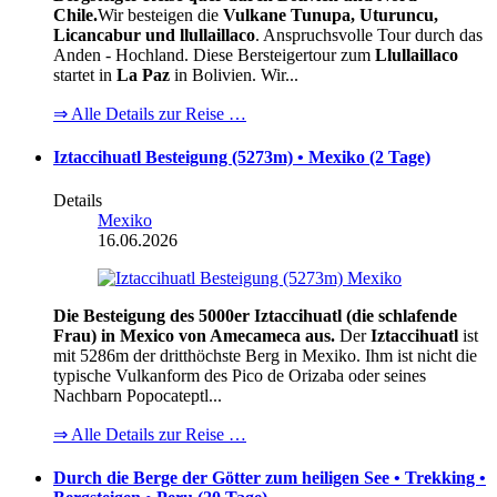
Chile.
Wir besteigen die
Vulkane Tunupa, Uturuncu,
Licancabur und llullaillaco
. Anspruchsvolle Tour durch das
Anden - Hochland. Diese Bersteigertour zum
Llullaillaco
startet in
La Paz
in Bolivien. Wir...
⇒ Alle Details zur Reise …
Iztaccihuatl Besteigung (5273m) • Mexiko (2 Tage)
Details
Mexiko
16.06.2026
Die Besteigung des 5000er Iztaccihuatl (die schlafende
Frau) in Mexico von Amecameca aus.
Der
Iztaccihuatl
ist
mit 5286m der dritthöchste Berg in Mexiko. Ihm ist nicht die
typische Vulkanform des Pico de Orizaba oder seines
Nachbarn Popocateptl...
⇒ Alle Details zur Reise …
Durch die Berge der Götter zum heiligen See • Trekking •