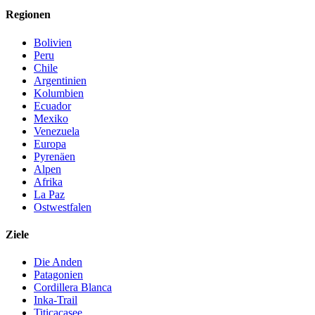
Regionen
Bolivien
Peru
Chile
Argentinien
Kolumbien
Ecuador
Mexiko
Venezuela
Europa
Pyrenäen
Alpen
Afrika
La Paz
Ostwestfalen
Ziele
Die Anden
Patagonien
Cordillera Blanca
Inka-Trail
Titicacasee