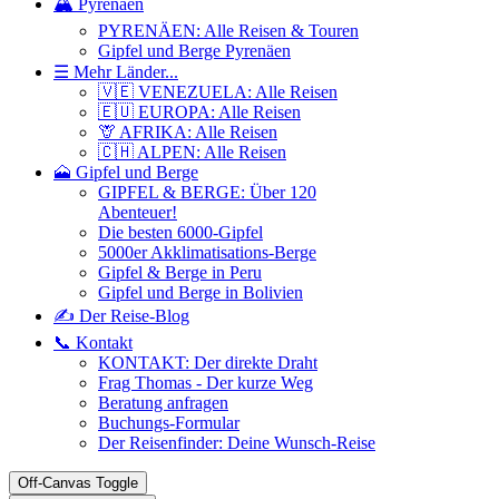
🏔️ Pyrenäen
PYRENÄEN: Alle Reisen & Touren
Gipfel und Berge Pyrenäen
☰ Mehr Länder...
🇻🇪 VENEZUELA: Alle Reisen
🇪🇺 EUROPA: Alle Reisen
🦒 AFRIKA: Alle Reisen
🇨🇭 ALPEN: Alle Reisen
🗻 Gipfel und Berge
GIPFEL & BERGE: Über 120
Abenteuer!
Die besten 6000-Gipfel
5000er Akklimatisations-Berge
Gipfel & Berge in Peru
Gipfel und Berge in Bolivien
✍️ Der Reise-Blog
📞 Kontakt
KONTAKT: Der direkte Draht
Frag Thomas - Der kurze Weg
Beratung anfragen
Buchungs-Formular
Der Reisenfinder: Deine Wunsch-Reise
Off-Canvas Toggle