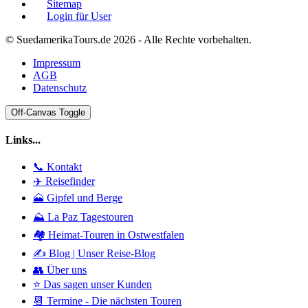
Sitemap
Login für User
© SuedamerikaTours.de 2026 - Alle Rechte vorbehalten.
Impressum
AGB
Datenschutz
Off-Canvas Toggle
Links...
📞 Kontakt
✈️ Reisefinder
🗻 Gipfel und Berge
⛰️ La Paz Tagestouren
🏘️ Heimat-Touren in Ostwestfalen
✍️ Blog | Unser Reise-Blog
👥 Über uns
⭐ Das sagen unser Kunden
📆 Termine - Die nächsten Touren