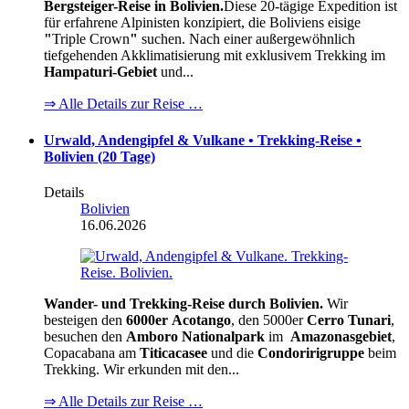
Bergsteiger-Reise in Bolivien.
Diese 20-tägige Expedition ist
für erfahrene Alpinisten konzipiert, die Boliviens eisige
"
Triple Crown
"
suchen. Nach einer außergewöhnlich
tiefgehenden Akklimatisierung mit exklusivem Trekking im
Hampaturi-Gebiet
und...
⇒ Alle Details zur Reise …
Urwald, Andengipfel & Vulkane • Trekking-Reise •
Bolivien (20 Tage)
Details
Bolivien
16.06.2026
Wander- und Trekking-Reise durch Bolivien.
Wir
besteigen den
6000er
Acotango
, den 5000er
Cerro Tunari
,
besuchen den
Amboro Nationalpark
im
Amazonasgebiet
,
Copacabana am
Titicacasee
und die
Condoririgruppe
beim
Trekking. Wir erkunden mit den...
⇒ Alle Details zur Reise …