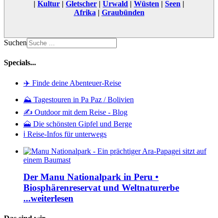
|
Kultur
|
Gletscher
|
Urwald
|
Wüsten
|
Seen
|
Afrika
|
Graubünden
Suchen
Specials...
✈️ Finde deine Abenteuer-Reise
⛰️ Tagestouren in Pa Paz / Bolivien
✍️ Outdoor mit dem Reise - Blog
🗻 Die schönsten Gipfel und Berge
ℹ️ Reise-Infos für unterwegs
Der Manu Nationalpark in Peru •
Biosphärenreservat und Weltnaturerbe
...weiterlesen