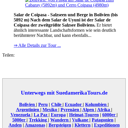
Salar de Coipasa - Salzseen und Berge in Bolivien (bis
5892 m) Nach dem Salar de Uyuni ist der Salar de
Coipasa der zweitgrößte Salzsee Boliviens.
Er bietet
ähnlich interessante Landschaftsformen wie sein deutlich
berühmterer Nachbar, und kann ebenfalls...
⇒ Alle Details zur Tour ...
Teilen:
Unterwegs mit SuedamerikaTours.de
Bolivien
|
Peru
|
Chile
|
Ecuador
|
Kolumbien
|
Argentinien
|
Mexiko
|
Pyrenäen
|
Alpen
|
Afrika
|
Venezuela
|
La Paz
|
Europa
|
Heimat-Touren
|
6000er
|
5000er
|
Trekking
|
Wandern
|
Vulkane
|
Patagonien
|
Anden
|
Amazonas
|
Bergsteigen
|
Klettern
|
Expeditionen