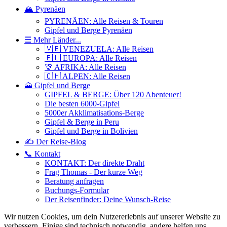
🏔️ Pyrenäen
PYRENÄEN: Alle Reisen & Touren
Gipfel und Berge Pyrenäen
☰ Mehr Länder...
🇻🇪 VENEZUELA: Alle Reisen
🇪🇺 EUROPA: Alle Reisen
🦒 AFRIKA: Alle Reisen
🇨🇭 ALPEN: Alle Reisen
🗻 Gipfel und Berge
GIPFEL & BERGE: Über 120 Abenteuer!
Die besten 6000-Gipfel
5000er Akklimatisations-Berge
Gipfel & Berge in Peru
Gipfel und Berge in Bolivien
✍️ Der Reise-Blog
📞 Kontakt
KONTAKT: Der direkte Draht
Frag Thomas - Der kurze Weg
Beratung anfragen
Buchungs-Formular
Der Reisenfinder: Deine Wunsch-Reise
Wir nutzen Cookies, um dein Nutzererlebnis auf unserer Website zu
verbessern. Einige sind technisch notwendig, andere helfen uns,