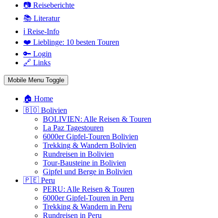
📷 Reiseberichte
📚 Literatur
ℹ️ Reise-Info
❤️ Lieblinge: 10 besten Touren
🔑 Login
🔗 Links
Mobile Menu Toggle
🏠 Home
🇧🇴 Bolivien
BOLIVIEN: Alle Reisen & Touren
La Paz Tagestouren
6000er Gipfel-Touren Bolivien
Trekking & Wandern Bolivien
Rundreisen in Bolivien
Tour-Bausteine in Bolivien
Gipfel und Berge in Bolivien
🇵🇪 Peru
PERU: Alle Reisen & Touren
6000er Gipfel-Touren in Peru
Trekking & Wandern in Peru
Rundreisen in Peru