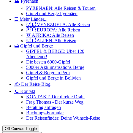
🏔️ Pyrenäen
PYRENÄEN: Alle Reisen & Touren
Gipfel und Berge Pyrenäen
☰ Mehr Länder...
🇻🇪 VENEZUELA: Alle Reisen
🇪🇺 EUROPA: Alle Reisen
🦒 AFRIKA: Alle Reisen
🇨🇭 ALPEN: Alle Reisen
🗻 Gipfel und Berge
GIPFEL & BERGE: Über 120
Abenteuer!
Die besten 6000-Gipfel
5000er Akklimatisations-Berge
Gipfel & Berge in Peru
Gipfel und Berge in Bolivien
✍️ Der Reise-Blog
📞 Kontakt
KONTAKT: Der direkte Draht
Frag Thomas - Der kurze Weg
Beratung anfragen
Buchungs-Formular
Der Reisenfinder: Deine Wunsch-Reise
Off-Canvas Toggle