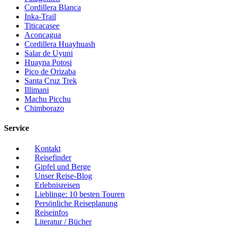
Cordillera Blanca
Inka-Trail
Titicacasee
Aconcagua
Cordillera Huayhuash
Salar de Uyuni
Huayna Potosi
Pico de Orizaba
Santa Cruz Trek
Illimani
Machu Picchu
Chimborazo
Service
Kontakt
Reisefinder
Gipfel und Berge
Unser Reise-Blog
Erlebnisreisen
Lieblinge: 10 besten Touren
Persönliche Reiseplanung
Reiseinfos
Literatur / Bücher