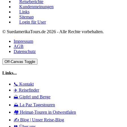
Reiseberichte
Kundenmeinungen
Links
Sitemap
Login für User
© SuedamerikaTours.de 2026 - Alle Rechte vorbehalten.
Impressum
AGB
Datenschutz
Off-Canvas Toggle
Links...
📞 Kontakt
✈️ Reisefinder
🗻 Gipfel und Berge
⛰️ La Paz Tagestouren
🏘️ Heimat-Touren in Ostwestfalen
✍️ Blog | Unser Reise-Blog
👥 Über uns