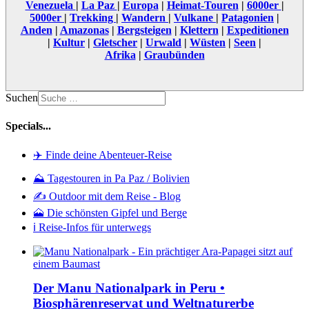
Venezuela
|
La Paz
|
Europa
|
Heimat-Touren
|
6000er
|
5000er
|
Trekking
|
Wandern
|
Vulkane
|
Patagonien
|
Anden
|
Amazonas
|
Bergsteigen
|
Klettern
|
Expeditionen
|
Kultur
|
Gletscher
|
Urwald
|
Wüsten
|
Seen
|
Afrika
|
Graubünden
Suchen
Specials...
✈️ Finde deine Abenteuer-Reise
⛰️ Tagestouren in Pa Paz / Bolivien
✍️ Outdoor mit dem Reise - Blog
🗻 Die schönsten Gipfel und Berge
ℹ️ Reise-Infos für unterwegs
Der Manu Nationalpark in Peru •
Biosphärenreservat und Weltnaturerbe