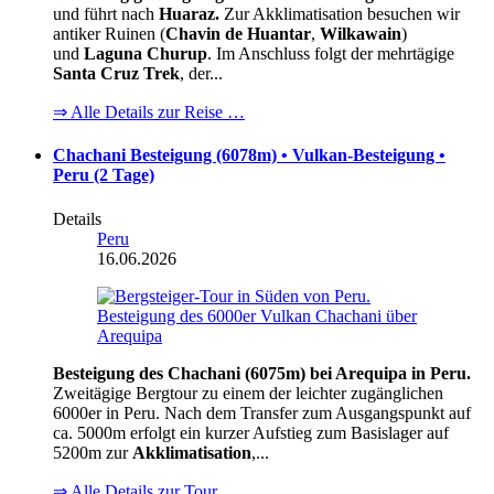
und führt nach
Huaraz.
Zur Akklimatisation besuchen wir
antiker Ruinen (
Chavin de Huantar
,
Wilkawain
)
und
Laguna Churup
. Im Anschluss folgt der mehrtägige
Santa Cruz Trek
, der...
⇒ Alle Details zur Reise …
Chachani Besteigung (6078m) • Vulkan-Besteigung •
Peru (2 Tage)
Details
Peru
16.06.2026
Besteigung des Chachani (6075m) bei Arequipa in Peru.
Zweitägige Bergtour zu einem der leichter zugänglichen
6000er in Peru. Nach dem Transfer zum Ausgangspunkt auf
ca. 5000m erfolgt ein kurzer Aufstieg zum Basislager auf
5200m zur
Akklimatisation
,...
⇒ Alle Details zur Tour ...