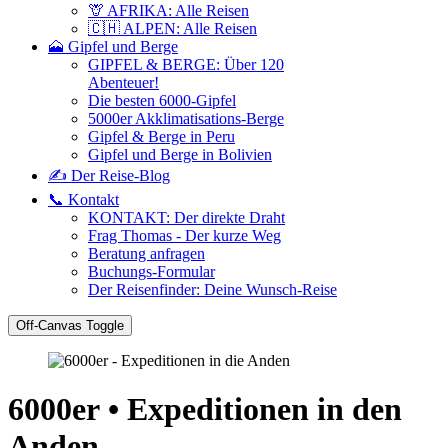
🦒 AFRIKA: Alle Reisen
🇨🇭 ALPEN: Alle Reisen
🗻 Gipfel und Berge
GIPFEL & BERGE: Über 120
Abenteuer!
Die besten 6000-Gipfel
5000er Akklimatisations-Berge
Gipfel & Berge in Peru
Gipfel und Berge in Bolivien
✍️ Der Reise-Blog
📞 Kontakt
KONTAKT: Der direkte Draht
Frag Thomas - Der kurze Weg
Beratung anfragen
Buchungs-Formular
Der Reisenfinder: Deine Wunsch-Reise
Off-Canvas Toggle
6000er • Expeditionen in den
Anden