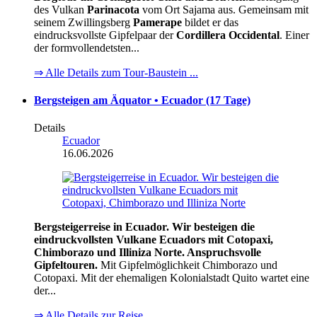
des Vulkan
Parinacota
vom Ort Sajama aus. Gemeinsam mit
seinem Zwillingsberg
Pamerape
bildet er das
eindrucksvollste Gipfelpaar der
Cordillera Occidental
. Einer
der formvollendetsten...
⇒ Alle Details zum Tour-Baustein ...
Bergsteigen am Äquator • Ecuador (17 Tage)
Details
Ecuador
16.06.2026
Bergsteigerreise in Ecuador. Wir besteigen die
eindruckvollsten Vulkane Ecuadors mit Cotopaxi,
Chimborazo und Illiniza Norte. Anspruchsvolle
Gipfeltouren.
Mit Gipfelmöglichkeit Chimborazo und
Cotopaxi. Mit der ehemaligen Kolonialstadt Quito wartet eine
der...
⇒ Alle Details zur Reise …