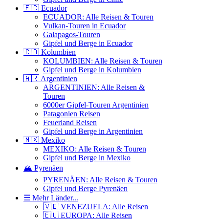
🇪🇨 Ecuador
ECUADOR: Alle Reisen & Touren
Vulkan-Touren in Ecuador
Galapagos-Touren
Gipfel und Berge in Ecuador
🇨🇴 Kolumbien
KOLUMBIEN: Alle Reisen & Touren
Gipfel und Berge in Kolumbien
🇦🇷 Argentinien
ARGENTINIEN: Alle Reisen &
Touren
6000er Gipfel-Touren Argentinien
Patagonien Reisen
Feuerland Reisen
Gipfel und Berge in Argentinien
🇲🇽 Mexiko
MEXIKO: Alle Reisen & Touren
Gipfel und Berge in Mexiko
🏔️ Pyrenäen
PYRENÄEN: Alle Reisen & Touren
Gipfel und Berge Pyrenäen
☰ Mehr Länder...
🇻🇪 VENEZUELA: Alle Reisen
🇪🇺 EUROPA: Alle Reisen