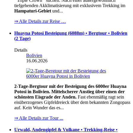
"
Triple Crown
"
suchen. Nach einer außergewöhnlich
tiefgehenden Akklimatisierung mit exklusivem Trekking im
Hampaturi-Gebiet
und...
⇒ Alle Details zur Reise …
Huayna Potosi Besteigung (6088m) • Bergtour • Bolivien
(2 Tage)
Details
Bolivien
16.06.2026
2-Tage-Bergtour mit der Besteigung des 6000er Huayna
Potosi in Bolivien. Mittelscherer Anstieg über einen der
schönsten Eisgrade der Anden.
Fast ebenmäßig ragt sein
eisüberzogenes Gipfeldreieck über dem bekannten Zongopass
auf. Kein Wunder das es...
⇒ Alle Details zur Tour ...
Urwald, Andengipfel & Vulkane • Trekking-Reise •