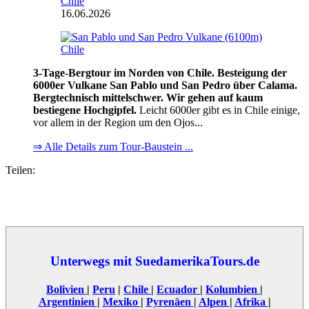
Chile
16.06.2026
3-Tage-Bergtour im Norden von Chile. Besteigung der
6000er Vulkane San Pablo und San Pedro über Calama.
Bergtechnisch mittelschwer. Wir gehen auf kaum
bestiegene Hochgipfel.
Leicht 6000er gibt es in Chile einige,
vor allem in der Region um den Ojos...
⇒ Alle Details zum Tour-Baustein ...
Teilen:
Unterwegs mit SuedamerikaTours.de
Bolivien
|
Peru
|
Chile
|
Ecuador
|
Kolumbien
|
Argentinien
|
Mexiko
|
Pyrenäen
|
Alpen
|
Afrika
|