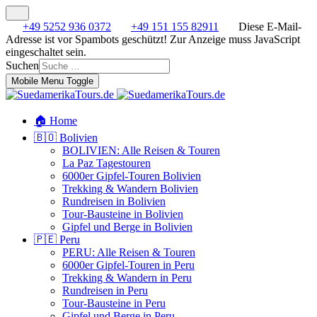
+49 5252 936 0372
+49 151 155 82911
Diese E-Mail-
Adresse ist vor Spambots geschützt! Zur Anzeige muss JavaScript
eingeschaltet sein.
Suchen
Mobile Menu Toggle
🏠 Home
🇧🇴 Bolivien
BOLIVIEN: Alle Reisen & Touren
La Paz Tagestouren
6000er Gipfel-Touren Bolivien
Trekking & Wandern Bolivien
Rundreisen in Bolivien
Tour-Bausteine in Bolivien
Gipfel und Berge in Bolivien
🇵🇪 Peru
PERU: Alle Reisen & Touren
6000er Gipfel-Touren in Peru
Trekking & Wandern in Peru
Rundreisen in Peru
Tour-Bausteine in Peru
Gipfel und Berge in Peru