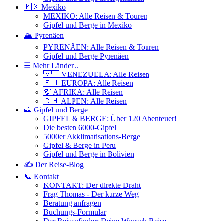
🇲🇽 Mexiko
MEXIKO: Alle Reisen & Touren
Gipfel und Berge in Mexiko
🏔️ Pyrenäen
PYRENÄEN: Alle Reisen & Touren
Gipfel und Berge Pyrenäen
☰ Mehr Länder...
🇻🇪 VENEZUELA: Alle Reisen
🇪🇺 EUROPA: Alle Reisen
🦒 AFRIKA: Alle Reisen
🇨🇭 ALPEN: Alle Reisen
🗻 Gipfel und Berge
GIPFEL & BERGE: Über 120 Abenteuer!
Die besten 6000-Gipfel
5000er Akklimatisations-Berge
Gipfel & Berge in Peru
Gipfel und Berge in Bolivien
✍️ Der Reise-Blog
📞 Kontakt
KONTAKT: Der direkte Draht
Frag Thomas - Der kurze Weg
Beratung anfragen
Buchungs-Formular
Der Reisenfinder: Deine Wunsch-Reise