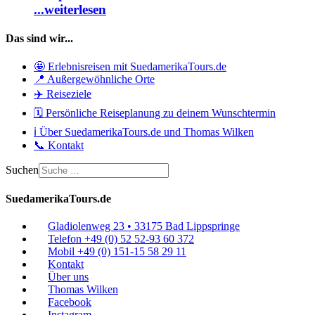
...weiterlesen
Das sind wir...
🤩 Erlebnisreisen mit SuedamerikaTours.de
📍 Außergewöhnliche Orte
✈️ Reiseziele
🗓️ Persönliche Reiseplanung zu deinem Wunschtermin
ℹ️ Über SuedamerikaTours.de und Thomas Wilken
📞 Kontakt
Suchen
SuedamerikaTours.de
Gladiolenweg 23 • 33175 Bad Lippspringe
Telefon +49 (0) 52 52-93 60 372
Mobil +49 (0) 151-15 58 29 11
Kontakt
Über uns
Thomas Wilken
Facebook
Instagram