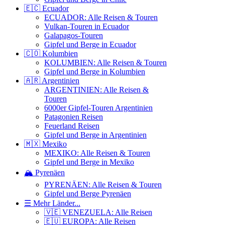
🇪🇨 Ecuador
ECUADOR: Alle Reisen & Touren
Vulkan-Touren in Ecuador
Galapagos-Touren
Gipfel und Berge in Ecuador
🇨🇴 Kolumbien
KOLUMBIEN: Alle Reisen & Touren
Gipfel und Berge in Kolumbien
🇦🇷 Argentinien
ARGENTINIEN: Alle Reisen &
Touren
6000er Gipfel-Touren Argentinien
Patagonien Reisen
Feuerland Reisen
Gipfel und Berge in Argentinien
🇲🇽 Mexiko
MEXIKO: Alle Reisen & Touren
Gipfel und Berge in Mexiko
🏔️ Pyrenäen
PYRENÄEN: Alle Reisen & Touren
Gipfel und Berge Pyrenäen
☰ Mehr Länder...
🇻🇪 VENEZUELA: Alle Reisen
🇪🇺 EUROPA: Alle Reisen