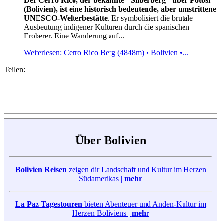
Der Cerro Rico, der bekannte "Silberberg" über Potosí
(Bolivien), ist eine historisch bedeutende, aber umstrittene
UNESCO-Welterbestätte
. Er symbolisiert die brutale
Ausbeutung indigener Kulturen durch die spanischen
Eroberer. Eine Wanderung auf...
Weiterlesen: Cerro Rico Berg (4848m) • Bolivien •...
Teilen:
Über Bolivien
Bolivien Reisen
zeigen dir Landschaft und Kultur im Herzen
Südamerikas |
mehr
La Paz Tagestouren
bieten Abenteuer und Anden-Kultur im
Herzen Boliviens |
mehr