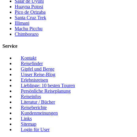
Salar de Uyuni
Huayna Potosi
Pico de Orizaba
Santa Cruz Trek
Illimani
Machu Picchu
Chimborazo
Service
Kontakt
Reisefinder
Gipfel und Berge
Unser Reise-Blog
Erlebnisreisen
Lieblinge: 10 besten Touren
Persönliche Reiseplanung
Reiseinfos
Literatur / Bücher
Reiseberichte
Kundenmeinungen
Links
Sitemap
Login für User