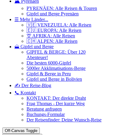
🏔️ Pyrenäen
PYRENÄEN: Alle Reisen & Touren
Gipfel und Berge Pyrenäen
☰ Mehr Länder...
🇻🇪 VENEZUELA: Alle Reisen
🇪🇺 EUROPA: Alle Reisen
🦒 AFRIKA: Alle Reisen
🇨🇭 ALPEN: Alle Reisen
🗻 Gipfel und Berge
GIPFEL & BERGE: Über 120
Abenteuer!
Die besten 6000-Gipfel
5000er Akklimatisations-Berge
Gipfel & Berge in Peru
Gipfel und Berge in Bolivien
✍️ Der Reise-Blog
📞 Kontakt
KONTAKT: Der direkte Draht
Frag Thomas - Der kurze Weg
Beratung anfragen
Buchungs-Formular
Der Reisenfinder: Deine Wunsch-Reise
Off-Canvas Toggle