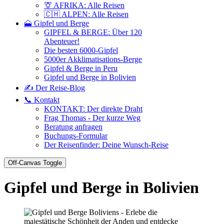
🦒 AFRIKA: Alle Reisen
🇨🇭 ALPEN: Alle Reisen
🗻 Gipfel und Berge
GIPFEL & BERGE: Über 120
Abenteuer!
Die besten 6000-Gipfel
5000er Akklimatisations-Berge
Gipfel & Berge in Peru
Gipfel und Berge in Bolivien
✍️ Der Reise-Blog
📞 Kontakt
KONTAKT: Der direkte Draht
Frag Thomas - Der kurze Weg
Beratung anfragen
Buchungs-Formular
Der Reisenfinder: Deine Wunsch-Reise
Off-Canvas Toggle
Gipfel und Berge in Bolivien