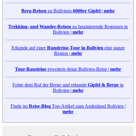
Berg-Reisen
zu Boliviens
6000er Gipfel
|
mehr
Trekking- und Wander-Reisen
zu faszinierende Regionen in
Bolivien |
mehr
Erkunde auf einer
Rundreise-Tour in Bolivien
eine ganze
Region |
mehr
Tour-Bausteine
erweitern deine Bolivien-Reise |
mehr
Folge dem Ruf der Berge und erkunde
Gipfel & Berge
in
Bolivien |
mehr
Finde im
Reise-Blog
Top-Artikel zum Andenland Bolivien |
mehr