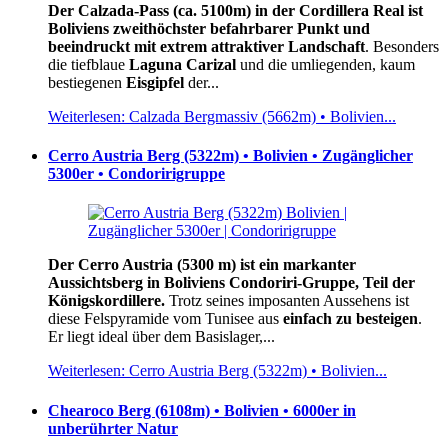
Der Calzada-Pass (ca. 5100m) in der Cordillera Real ist
Boliviens zweithöchster befahrbarer Punkt und
beeindruckt mit extrem attraktiver Landschaft
. Besonders
die tiefblaue
Laguna Carizal
und die umliegenden, kaum
bestiegenen
Eisgipfel
der...
Weiterlesen: Calzada Bergmassiv (5662m) • Bolivien...
Cerro Austria Berg (5322m) • Bolivien • Zugänglicher
5300er • Condoririgruppe
Der Cerro Austria (5300 m) ist ein markanter
Aussichtsberg in Boliviens Condoriri-Gruppe, Teil der
Königskordillere.
Trotz seines imposanten Aussehens ist
diese Felspyramide vom Tunisee aus
einfach zu besteigen
.
Er liegt ideal über dem Basislager,...
Weiterlesen: Cerro Austria Berg (5322m) • Bolivien...
Chearoco Berg (6108m) • Bolivien • 6000er in
unberührter Natur