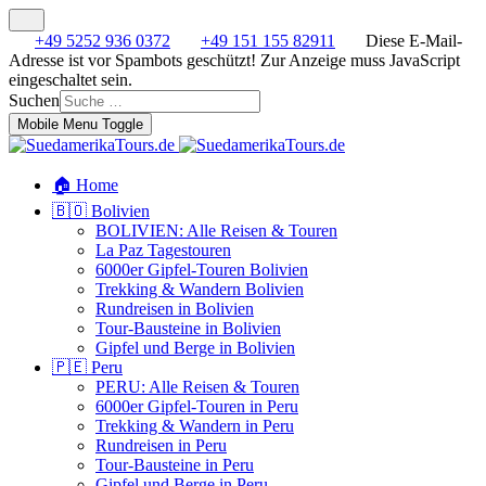
+49 5252 936 0372
+49 151 155 82911
Diese E-Mail-
Adresse ist vor Spambots geschützt! Zur Anzeige muss JavaScript
eingeschaltet sein.
Suchen
Mobile Menu Toggle
🏠 Home
🇧🇴 Bolivien
BOLIVIEN: Alle Reisen & Touren
La Paz Tagestouren
6000er Gipfel-Touren Bolivien
Trekking & Wandern Bolivien
Rundreisen in Bolivien
Tour-Bausteine in Bolivien
Gipfel und Berge in Bolivien
🇵🇪 Peru
PERU: Alle Reisen & Touren
6000er Gipfel-Touren in Peru
Trekking & Wandern in Peru
Rundreisen in Peru
Tour-Bausteine in Peru
Gipfel und Berge in Peru