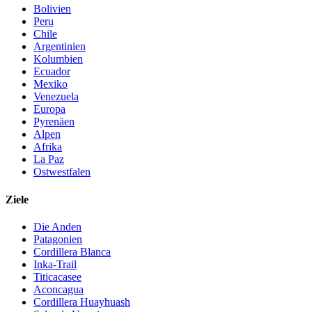
Bolivien
Peru
Chile
Argentinien
Kolumbien
Ecuador
Mexiko
Venezuela
Europa
Pyrenäen
Alpen
Afrika
La Paz
Ostwestfalen
Ziele
Die Anden
Patagonien
Cordillera Blanca
Inka-Trail
Titicacasee
Aconcagua
Cordillera Huayhuash