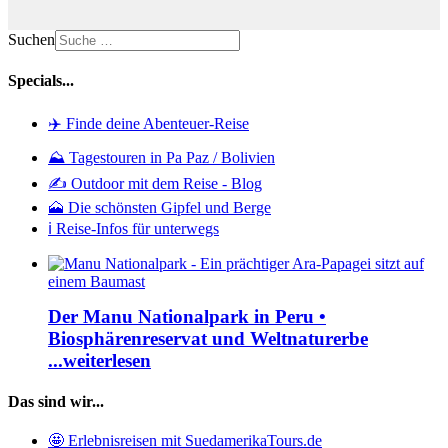
Suchen
Specials...
✈️ Finde deine Abenteuer-Reise
⛰️ Tagestouren in Pa Paz / Bolivien
✍️ Outdoor mit dem Reise - Blog
🗻 Die schönsten Gipfel und Berge
ℹ️ Reise-Infos für unterwegs
Der Manu Nationalpark in Peru •
Biosphärenreservat und Weltnaturerbe
...weiterlesen
Das sind wir...
🤩 Erlebnisreisen mit SuedamerikaTours.de