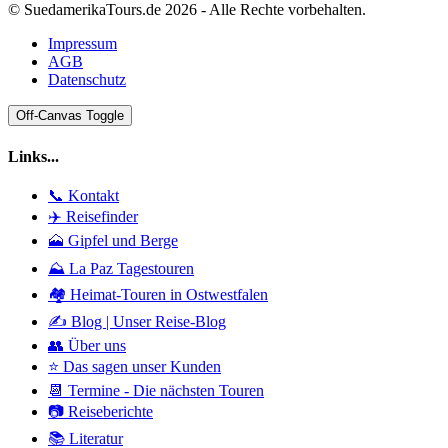
© SuedamerikaTours.de 2026 - Alle Rechte vorbehalten.
Impressum
AGB
Datenschutz
Off-Canvas Toggle
Links...
📞 Kontakt
✈️ Reisefinder
🗻 Gipfel und Berge
⛰️ La Paz Tagestouren
🏘️ Heimat-Touren in Ostwestfalen
✍️ Blog | Unser Reise-Blog
👥 Über uns
⭐ Das sagen unser Kunden
📆 Termine - Die nächsten Touren
📷 Reiseberichte
📚 Literatur