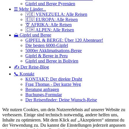
Gipfel und Berge Pyrenäen
☰ Mehr Länder...
🇻🇪 VENEZUELA: Alle Reisen
🇪🇺 EUROPA: Alle Reisen
🦒 AFRIKA: Alle Reisen
🇨🇭 ALPEN: Alle Reisen
🗻 Gipfel und Berge
GIPFEL & BERGE: Über 120 Abenteuer!
Die besten 6000-Gipfel
5000er Akklimatisations-Berge
Gipfel & Berge in Peru
Gipfel und Berge in Bolivien
✍️ Der Reise-Blog
📞 Kontakt
KONTAKT: Der direkte Draht
Frag Thomas - Der kurze Weg
Beratung anfragen
Buchungs-Formular
Der Reisenfinder: Deine Wunsch-Reise
Wir nutzen Cookies, um dein Nutzererlebnis auf unserer Website zu
verbessern. Einige sind technisch notwendig, andere helfen uns,
Inhalte zu optimieren.
Mit dem Klick auf „Akzeptieren“ stimmst du
der Verwendung zu. Du kannst die Einstellungen jederzeit anpassen