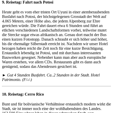
9. Reisetag:
Fahrt nach Potosi
Heute geht es vom eher tristen Ort Uyuni in einer atemberaubenden
Busfahrt nach Potosi, der höchstgelegenen Grosstadt der Welt auf
4.065 Metern, einer Höhe also, die jedem Alpenberg zur Ehre
gereichen würde. Die Fahrt dauert etwa 6 Stunden und führt an
etlichen verschiedenen Landschaftsformen vorbei, teilweise mutet
die Strecke sogar etwas afrikanisch an. Genau dort macht der Bus
einen kurzen Fotostopp. Danach schraubt er sich höher und höher,
bis die ehemalige Silberstadt erreicht ist. Nachdem wir unser Hotel
bezogen haben reicht die Zeit noch für eine kurze Besichtigung.
Erstaunlich lebendig ist Potosi, und mit durchaus interessanten
Bauwerken gesegnet. Nebenher kann man aber auch europäische
Waren erstehen, vor allem CDs. Restaurants gibt es dann auch
genügend, sodass das Abendessen gesichert ist.
► Gut 4 Stunden Busfahrt. Ca..2 Stunden in der Stadt. Hotel
Patrimonio. (F/-/-)
10. Reisetag:
Cerro Rico
Bunt und für bolivianische Verhältnisse erstaunlich modern wirkt die
Stadt, sie ist immer noch eine der wohlhabendsten des Landes.