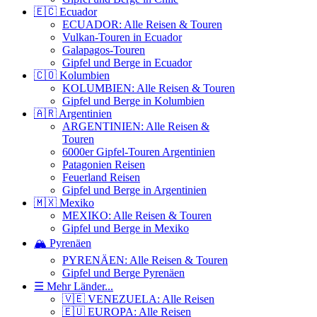
🇪🇨 Ecuador
ECUADOR: Alle Reisen & Touren
Vulkan-Touren in Ecuador
Galapagos-Touren
Gipfel und Berge in Ecuador
🇨🇴 Kolumbien
KOLUMBIEN: Alle Reisen & Touren
Gipfel und Berge in Kolumbien
🇦🇷 Argentinien
ARGENTINIEN: Alle Reisen &
Touren
6000er Gipfel-Touren Argentinien
Patagonien Reisen
Feuerland Reisen
Gipfel und Berge in Argentinien
🇲🇽 Mexiko
MEXIKO: Alle Reisen & Touren
Gipfel und Berge in Mexiko
🏔️ Pyrenäen
PYRENÄEN: Alle Reisen & Touren
Gipfel und Berge Pyrenäen
☰ Mehr Länder...
🇻🇪 VENEZUELA: Alle Reisen
🇪🇺 EUROPA: Alle Reisen