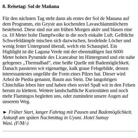
8. Reisetag:
Sol de Mañana
Für den nächsten Tag steht dann als erstes der Sol de Manana auf
dem Programm, ein Geysir aus kochenden Lavaschlammlöchern
bestehend. Diese sind nur am frühen Morgen aktiv und blasen eine
ca. 10 Meter hohe Dampfwolke in die noch eiskalte Luft. Gelbliche
Schwefeldämpfe mischen sich dazwischen, brodelnde Löcher und
wenig fester Untergrund überall, welch ein Schauspiel. Ein
Highlight ist die Laguna Verde mit der ebenmäßigen fast 6000
Meter hohen Pyramide des Licancabur im Hintergrund und ein nahe
gelegenes „Thermalbad“, eine heiße Quelle mit Bademöglichkeit.
Danach passieren wir eigenartige, kalk graue Felsgebilde, dessen
interessantestes ungefähr die Form eines Pilzes hat. Dieser wird
Arbol de Piedra genannt, Baum aus Stein. Die langohrigen
Chinchillas leben hier und haben eben soviel Spaß wir in den Felsen
herum zu klettern. Weitere landschaftliche Kuriositäten und noch
mehr Flamingos begleiten uns, oder zumindest unsere Augen auf
unserem Weg.
► Früher Start, langer Fahrtag mit Pausen und Bademöglichkeit.
Ankunft am späten Nachmittag in Uyuni. Hotel Sumay
Wasi. (F/M/-)