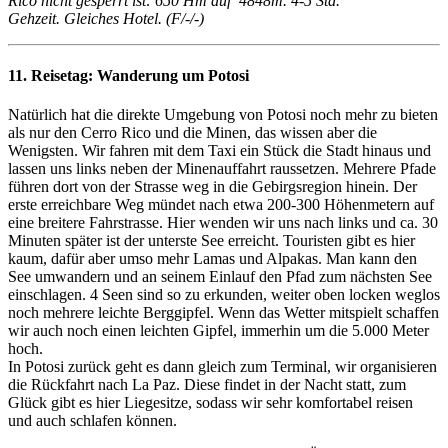
Rico nicht gesperrt ist: 650 Hm auf 4848m. 4-5 Std.
Gehzeit. Gleiches Hotel. (F/-/-)
11. Reisetag:
Wanderung um Potosi
Natürlich hat die direkte Umgebung von Potosi noch mehr zu bieten
als nur den Cerro Rico und die Minen, das wissen aber die
Wenigsten. Wir fahren mit dem Taxi ein Stück die Stadt hinaus und
lassen uns links neben der Minenauffahrt raussetzen. Mehrere Pfade
führen dort von der Strasse weg in die Gebirgsregion hinein. Der
erste erreichbare Weg mündet nach etwa 200-300 Höhenmetern auf
eine breitere Fahrstrasse. Hier wenden wir uns nach links und ca. 30
Minuten später ist der unterste See erreicht. Touristen gibt es hier
kaum, dafür aber umso mehr Lamas und Alpakas. Man kann den
See umwandern und an seinem Einlauf den Pfad zum nächsten See
einschlagen. 4 Seen sind so zu erkunden, weiter oben locken weglos
noch mehrere leichte Berggipfel. Wenn das Wetter mitspielt schaffen
wir auch noch einen leichten Gipfel, immerhin um die 5.000 Meter
hoch.
In Potosi zurück geht es dann gleich zum Terminal, wir organisieren
die Rückfahrt nach La Paz. Diese findet in der Nacht statt, zum
Glück gibt es hier Liegesitze, sodass wir sehr komfortabel reisen
und auch schlafen können.