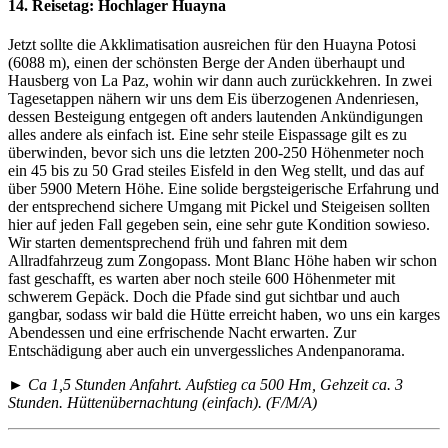
14. Reisetag:
Hochlager Huayna
Jetzt sollte die Akklimatisation ausreichen für den Huayna Potosi
(6088 m), einen der schönsten Berge der Anden überhaupt und
Hausberg von La Paz, wohin wir dann auch zurückkehren. In zwei
Tagesetappen nähern wir uns dem Eis überzogenen Andenriesen,
dessen Besteigung entgegen oft anders lautenden Ankündigungen
alles andere als einfach ist. Eine sehr steile Eispassage gilt es zu
überwinden, bevor sich uns die letzten 200-250 Höhenmeter noch
ein 45 bis zu 50 Grad steiles Eisfeld in den Weg stellt, und das auf
über 5900 Metern Höhe. Eine solide bergsteigerische Erfahrung und
der entsprechend sichere Umgang mit Pickel und Steigeisen sollten
hier auf jeden Fall gegeben sein, eine sehr gute Kondition sowieso.
Wir starten dementsprechend früh und fahren mit dem
Allradfahrzeug zum Zongopass. Mont Blanc Höhe haben wir schon
fast geschafft, es warten aber noch steile 600 Höhenmeter mit
schwerem Gepäck. Doch die Pfade sind gut sichtbar und auch
gangbar, sodass wir bald die Hütte erreicht haben, wo uns ein karges
Abendessen und eine erfrischende Nacht erwarten. Zur
Entschädigung aber auch ein unvergessliches Andenpanorama.
► Ca 1,5 Stunden Anfahrt. Aufstieg ca 500 Hm, Gehzeit ca. 3
Stunden. Hüttenübernachtung (einfach). (F/M/A)