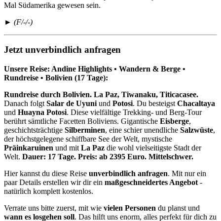
Mal Südamerika gewesen sein.
► (F/-/-)
Jetzt unverbindlich anfragen
Unsere Reise: Andine Highlights • Wandern & Berge •
Rundreise • Bolivien (17 Tage):
Rundreise durch Bolivien. La Paz, Tiwanaku, Titicacasee.
Danach folgt
Salar de Uyuni
und
Potosi
. Du besteigst
Chacaltaya
und
Huayna Potosi
. Diese vielfältige Trekking- und Berg-Tour
berührt sämtliche Facetten Boliviens. Gigantische
Eisberge
,
geschichtsträchtige
Silberminen
, eine schier unendliche
Salzwüste
,
der höchstgelegene schiffbare See der Welt, mystische
Präinkaruinen
und mit
La Paz
die wohl vielseitigste Stadt der
Welt.
Dauer: 17 Tage. Preis: ab 2395 Euro. Mittelschwer.
Hier kannst du diese Reise
unverbindlich anfragen
. Mit nur ein
paar Details erstellen wir dir ein
maßgeschneidertes Angebot
-
natürlich komplett kostenlos.
Verrate uns bitte zuerst, mit wie
vielen Personen
du planst und
wann es losgehen soll
. Das hilft uns enorm, alles perfekt für dich zu