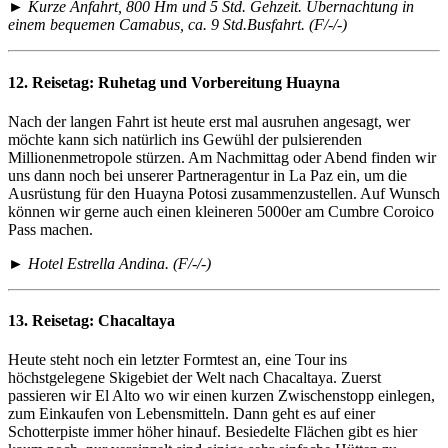
► Kurze Anfahrt, 800 Hm und 5 Std. Gehzeit. Übernachtung in
einem bequemen Camabus, ca. 9 Std.Busfahrt. (F/-/-)
12. Reisetag:
Ruhetag und Vorbereitung Huayna
Nach der langen Fahrt ist heute erst mal ausruhen angesagt, wer
möchte kann sich natürlich ins Gewühl der pulsierenden
Millionenmetropole stürzen. Am Nachmittag oder Abend finden wir
uns dann noch bei unserer Partneragentur in La Paz ein, um die
Ausrüstung für den Huayna Potosi zusammenzustellen. Auf Wunsch
können wir gerne auch einen kleineren 5000er am Cumbre Coroico
Pass machen.
► Hotel Estrella Andina. (F/-/-)
13. Reisetag:
Chacaltaya
Heute steht noch ein letzter Formtest an, eine Tour ins
höchstgelegene Skigebiet der Welt nach Chacaltaya. Zuerst
passieren wir El Alto wo wir einen kurzen Zwischenstopp einlegen,
zum Einkaufen von Lebensmitteln. Dann geht es auf einer
Schotterpiste immer höher hinauf. Besiedelte Flächen gibt es hier