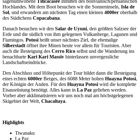
sagenumwobene
Titicacasee
inmitten des bolivianisch/peruanischen
Hochlandes. Mit dem Boot besuchen wir die Sonneninseln,
Isla de
Sol
, und erwandern am nächsten Tag einen kleinen
4000er
oberhalb
des Städtchens
Copacabana
.
Danach besuchen wir den
Salar de Uyuni
, den größten Salzsee der
Erde und die südlich von ihm gelegenen Vulkanberge, Lagunen und
Flamingos.
Potosi
heißt unser nächstes Ziel, die ehemalige
Silberstadt
öffnet ihre Minen heute vor allem für Touristen. Aber
auch die Besteigung des
Cerro Rico
selbst und die Wanderung ins
benachbarte
Kari Kari Massiv
hinterlassen unvergessliche
Landschaftseindrücke.
Den Abschluss und Höhepunkt der Tour bildet dann die Besteigung
eines echten
6000er
Berges, des 6088 Meter hohen
Huayna Potosi
,
der Königin der Anden. Für den
Huayna Potosi
wird die komplette
Eisausrüstung benötigt. Alles kann in
La Paz
geliehen werden.
Vorher aber akklimatisieren wir uns noch mal am höchstgelegenen
Skigebiet der Welt,
Chacaltaya
.
Highlights
Tiwanaku
La Paz