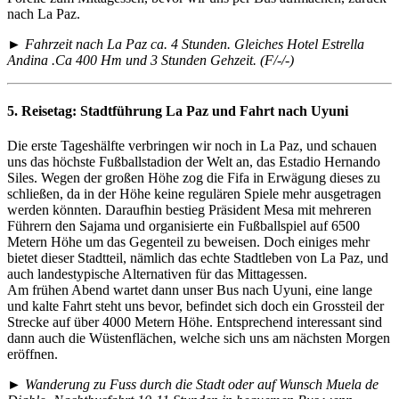
nach La Paz.
► Fahrzeit nach La Paz ca. 4 Stunden. Gleiches Hotel Estrella
Andina .Ca 400 Hm und 3 Stunden Gehzeit. (F/-/-)
5. Reisetag:
Stadtführung La Paz und Fahrt nach Uyuni
Die erste Tageshälfte verbringen wir noch in La Paz, und schauen
uns das höchste Fußballstadion der Welt an, das Estadio Hernando
Siles. Wegen der großen Höhe zog die Fifa in Erwägung dieses zu
schließen, da in der Höhe keine regulären Spiele mehr ausgetragen
werden könnten. Daraufhin bestieg Präsident Mesa mit mehreren
Führern den Sajama und organisierte ein Fußballspiel auf 6500
Metern Höhe um das Gegenteil zu beweisen. Doch einiges mehr
bietet dieser Stadtteil, nämlich das echte Stadtleben von La Paz, und
auch landestypische Alternativen für das Mittagessen.
Am frühen Abend wartet dann unser Bus nach Uyuni, eine lange
und kalte Fahrt steht uns bevor, befindet sich doch ein Grossteil der
Strecke auf über 4000 Metern Höhe. Entsprechend interessant sind
dann auch die Wüstenflächen, welche sich uns am nächsten Morgen
eröffnen.
► Wanderung zu Fuss durch die Stadt oder auf Wunsch Muela de