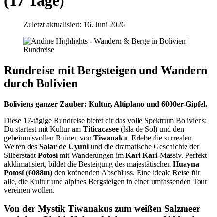
(17 Tage)
Zuletzt aktualisiert: 16. Juni 2026
Rundreise mit Bergsteigen und Wandern
durch Bolivien
Boliviens ganzer Zauber: Kultur, Altiplano und 6000er-Gipfel.
Diese 17-tägige Rundreise bietet dir das volle Spektrum Boliviens:
Du startest mit Kultur am
Titicacasee
(Isla de Sol) und den
geheimnisvollen Ruinen von
Tiwanaku
. Erlebe die surrealen
Weiten des
Salar de Uyuni
und die dramatische Geschichte der
Silberstadt
Potosí
mit Wanderungen im
Kari Kari
-Massiv. Perfekt
akklimatisiert, bildet die Besteigung des majestätischen
Huayna
Potosí (6088m)
den krönenden Abschluss. Eine ideale Reise für
alle, die Kultur und alpines Bergsteigen in einer umfassenden Tour
vereinen wollen.
Von der Mystik
Tiwanakus
zum weißen Salzmeer