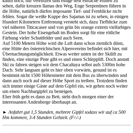
kaum noch, nur vereinzelt sind einige sehr einfache Hütten zu
sehen, dafür kreuzen llamas den Weg, Enge Serpentinen führen in
die Höhe, natürlich dürfen imposante Tief- und Fernblicke nicht
fehlen. Sogar die weiße Kuppe des Sajamas ist zu sehen, in einigen
Hundert Kilometern Entfernung versteht sich, dazu Tiefblicke zum
viel näheren Titicacasee und von grün bis orange extrem vielfarbiges
Gestein. Der hohe Eisengehalt im Boden sorgt für eine rötliche
Färbung vieler Schuttfelder und auch Seen.
Auf 5100 Metern Höhe wird die Luft dann schon ziemlich dünn,
eine Hütte des österreichischen Alpenvereins befindet sich hier, mit
Übernachtungsmöglichkeit. Etwas weiter unten ist der Skilift zu
finden, eine einzige Piste gibt es und einen Schlepplift. Doch anstatt
Ski zu fahren steigen wir dem Chacaltaya selbst aufs 5300m hohe
Dach. Sehr langsam geht es hier oben vorwärts, gesund ist es
bestimmt nicht 1500 Höhenmeter mit dem Bus zu überwinden und
dann auch noch auf dieser Höhe Sport zu treiben. Trotzdem finden
sich immer einige Gäste auf dem Gipfel ein, wir gehen noch weiter
um einen Nachbargipfel zu besteigen.
Eher früh geht es dann zu Bett, steht doch morgen einer der
interessanten Andenberge überhaupt an.
► Anfahrt gut 1,5 Stunden, mehrere Gipfel sodass wir auf ca 500
Hm kommen, 3-4 Stunden Gehzeit. (F/-/-)