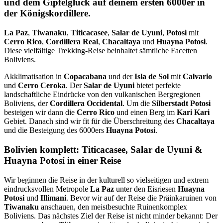
und dem Gipfelglück auf deinem ersten
6000er
in
der Königskordillere.
La Paz
,
Tiwanaku
,
Titicacasee
,
Salar de Uyuni
,
Potosi
mit
Cerro Rico
,
Cordillera Real
,
Chacaltaya
und
Huayna Potosi
.
Diese vielfältige Trekking-Reise beinhaltet sämtliche Facetten
Boliviens.
Akklimatisation in
Copacabana
und der
Isla de Sol
mit
Calvario
und
Cerro Ceroka
. Der
Salar de Uyuni
bietet perfekte
landschaftliche Eindrücke von den vulkanischen Bergregionen
Boliviens, der
Cordillera Occidental
. Um die
Silberstadt Potosi
besteigen wir dann die
Cerro Rico
und einen Berg im
Kari Kari
Gebiet. Danach sind wir fit für die Überschreitung des
Chacaltaya
und die Besteigung des 6000ers
Huayna Potosi
.
Bolivien komplett: Titicacasee, Salar de Uyuni &
Huayna Potosí in einer Reise
Wir beginnen die Reise in der kulturell so vielseitigen und extrem
eindrucksvollen Metropole
La Paz
unter den Eisriesen
Huayna
Potosi
und
Illimani
. Bevor wir auf der Reise die Präinkaruinen von
Tiwanaku
anschauen, den meistbesuchte Ruinenkomplex
Boliviens. Das nächstes Ziel der Reise ist nicht minder bekannt: Der