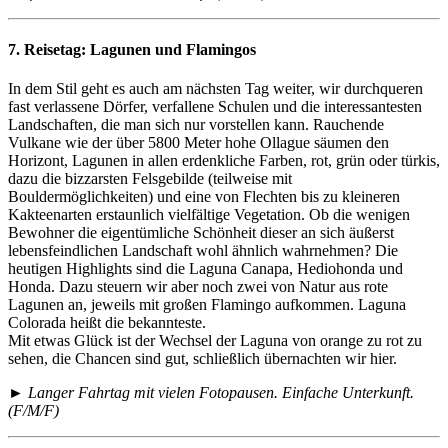
7. Reisetag:
Lagunen und Flamingos
In dem Stil geht es auch am nächsten Tag weiter, wir durchqueren
fast verlassene Dörfer, verfallene Schulen und die interessantesten
Landschaften, die man sich nur vorstellen kann. Rauchende
Vulkane wie der über 5800 Meter hohe Ollague säumen den
Horizont, Lagunen in allen erdenkliche Farben, rot, grün oder türkis,
dazu die bizzarsten Felsgebilde (teilweise mit
Bouldermöglichkeiten) und eine von Flechten bis zu kleineren
Kakteenarten erstaunlich vielfältige Vegetation. Ob die wenigen
Bewohner die eigentümliche Schönheit dieser an sich äußerst
lebensfeindlichen Landschaft wohl ähnlich wahrnehmen? Die
heutigen Highlights sind die Laguna Canapa, Hediohonda und
Honda. Dazu steuern wir aber noch zwei von Natur aus rote
Lagunen an, jeweils mit großen Flamingo aufkommen. Laguna
Colorada heißt die bekannteste.
Mit etwas Glück ist der Wechsel der Laguna von orange zu rot zu
sehen, die Chancen sind gut, schließlich übernachten wir hier.
► Langer Fahrtag mit vielen Fotopausen. Einfache Unterkunft.
(F/M/F)