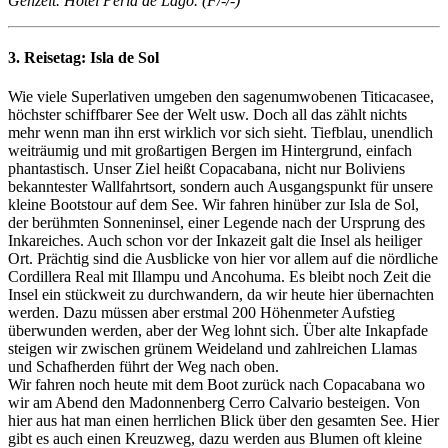
Gehzeit. Hotel Perla de Lago. (F/-/-)
3. Reisetag:
Isla de Sol
Wie viele Superlativen umgeben den sagenumwobenen Titicacasee,
höchster schiffbarer See der Welt usw. Doch all das zählt nichts
mehr wenn man ihn erst wirklich vor sich sieht. Tiefblau, unendlich
weiträumig und mit großartigen Bergen im Hintergrund, einfach
phantastisch. Unser Ziel heißt Copacabana, nicht nur Boliviens
bekanntester Wallfahrtsort, sondern auch Ausgangspunkt für unsere
kleine Bootstour auf dem See. Wir fahren hinüber zur Isla de Sol,
der berühmten Sonneninsel, einer Legende nach der Ursprung des
Inkareiches. Auch schon vor der Inkazeit galt die Insel als heiliger
Ort. Prächtig sind die Ausblicke von hier vor allem auf die nördliche
Cordillera Real mit Illampu und Ancohuma. Es bleibt noch Zeit die
Insel ein stückweit zu durchwandern, da wir heute hier übernachten
werden. Dazu müssen aber erstmal 200 Höhenmeter Aufstieg
überwunden werden, aber der Weg lohnt sich. Über alte Inkapfade
steigen wir zwischen grünem Weideland und zahlreichen Llamas
und Schafherden führt der Weg nach oben.
Wir fahren noch heute mit dem Boot zurück nach Copacabana wo
wir am Abend den Madonnenberg Cerro Calvario besteigen. Von
hier aus hat man einen herrlichen Blick über den gesamten See. Hier
gibt es auch einen Kreuzweg, dazu werden aus Blumen oft kleine