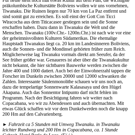
Für heute steht noch mal etwas Kultur auf dem Plan, die wichtigste
präkolumbische Kulturstätte Boliviens wollen wir uns vornehmen,
Tiwanaku. Die Ruinen liegen nur 70 km von La Paz entfernt und
sind somit gut zu erreichen. Es soll einst der Gott Con Ticci
Wiracocha aus dem Titicacasee gestiegen sein und die Sonne
erschaffen haben. Dazu dann in Tiwanaku die Welt und die
Menschen. Tiwanaku (100v.Chr.- 1200n.Chr.) ist nach wie vor eine
der geheimnisvollsten Kulturen Südamerikas. Die ehemalige
Hauptstadt Tiwanakus liegt ca. 20 km im Landesinneren Boliviens,
auch die Sonnen- und die Mondinsel gehörten früher zum Reich.
Möglicherweise lag Tiwanaku vormals direkt am Seeufer, da der
See früher größer war. Genaueres ist aber über die Tiwanakukultur
nicht bekannt, die hier sichtbaren Bauwerke werden zwischen die
Jahre 400 und 1000 datiert. Auch bei der Einwohnerzahl tappen die
Forscher im Dunkeln zwischen 20000 und 12000 schwanken die
Zahlen. Interessante Säulenmonolithe schauen wir uns noch an,
dazu die tempelartige Sonnenwarte Kalasasaya und den Hügel
Akapana. Auch das Sonnentor Intipunto darf nicht fehlen im
Programm. Nach der Besichtigung fahren wir weiter nach
Copacabana, wo wir zu Abendessen und auch übernachten. Mit
etwas Glück schaffen wir vor dem Dunkelwerden noch die knapp
200 Hm auf den Calvarienberg.
► Fahrzeit ca 5 Stunden mit Umweg Tiwanaku. in Tiwanaku
leichter Rundweg und 200 Hm in Copacabana, ca. 1 Stunde