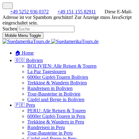
+49 5252 936 0372
+49 151 155 82911
Diese E-Mail-
Adresse ist vor Spambots geschützt! Zur Anzeige muss JavaScript
eingeschaltet sein.
Suchen
Mobile Menu Toggle
🏠 Home
🇧🇴 Bolivien
BOLIVIEN: Alle Reisen & Touren
La Paz Tagestouren
6000er Gipfel-Touren Bolivien
Trekking & Wandern Bolivien
Rundreisen in Bolivien
Tour-Bausteine in Bolivien
Gipfel und Berge in Bolivien
🇵🇪 Peru
PERU: Alle Reisen & Touren
6000er Gipfel-Touren in Peru
Trekking & Wandern in Peru
Rundreisen in Peru
Tour-Bausteine in Peru
Gipfel und Berge in Peru