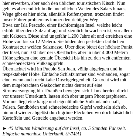
hier erwerben, aber auch den üblichen touristischen Kitsch. Nun
geht es aber endlich in die unendlichen Weiten des Salars hinaus,
Wege gibt es hier nicht, allenfalls Reifenspuren, trotzdem findet
unser Fahrer problemlos immer den richtigen Weg.
Etwa zur Isla Pescado, einer fischförmigen Insel, welche leicht
erhöht über dem Salz aufragt und ziemlich bewachsen ist, vor allem
mit Kakteen. Diese sind ungefähr 1.200 Jahre alt und erreichen eine
Höhe von bis zu 12 Metern. Sie bilden den perfekten farblichen
Kontrast zur weißen Salzmasse. Über diese bietet der höchste Punkt
der Insel, nur 100 über der Oberfläche, aber in über 4.000 Metern
Höhe gelegen eine geniale Übersicht bis hin zu den weit entfernten
schneebedeckten Vulkangipfeln.
Übernachtet wird im Pueblo San Juan, völlig abgelegen und in
respektabeler Höhe. Einfache Schlafzimmer sind vorhanden, sogar
eine, wenn auch recht kalte Duschgelegenheit. Gekocht wird mit
dem mitgebrachten Gaskocher nichts deutet auf eine
Stromversorgung hin. Draußen bewegen sich Llamaherden direkt
vor unserer Unterkunft, lassen sich aber ungern Photographieren.
Vor uns liegt eine karge und eigentümliche Vulkanlandschaft,
Felsen, Sandböden und schneebedeckte Gipfel wechseln sich ab,
hin und wieder abgelöst durch grüne Fleckchen wo doch tatsächlich
Kartoffeln und Getreide angebaut werden.
► 45 Minuten Wanderung auf der Insel, ca. 5 Stunden Fahrzeit.
Einfache namenlose Unterkunft. (F/M/A)