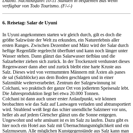
Diablo. Nachtbusfahrt 10-11 Stunden in bequemen Bus wenn
verfügbar von Todo Tourismo. (F/-/-)
6. Reisetag:
Salar de Uyuni
In Uyuni angekommen starten wir gleich durch, gilt es doch die
größte Salzwüste der Welt zu erkunden, ein Naturerlebnis aller
ersten Ranges. Zwischen Dezember und März wird der Salar durch
heftige Regenfälle regelrecht überflutet und kann noch länger unter
Wasser stehen. Dann glänzt das Salarwasser tiefblau und die
Salzarbeiter ziehen sich zurück. In der Trockenzeit verdunstet dieses
Regenwasser dann aber und zurück bleibt eine harte Kruste aus
Salz. Dieses wird von vermummten Männern mit Äxten als panes
de sal (Salzblöcke) aus dem Boden geschlagen und in einer
Salzmühle weiterverarbeitet. Zentrum der Salzgewinnung ist
Colchani, wo praktisch der ganze Ort von jodiertem Speisesalz lebt.
Die Jahresproduktion liegt bei etwa 20.000 Tonnen.
Colchani ist dann auch unser erster Anlaufpunkt, wir können
beobachten wie das Salz auf Lastwagen verladen und abtransportiert
wird. Strahlend weiß liegt das schier unendliche Salzmeer vor uns,
heller als auf jedem Gletscher glänzt uns die Sonne entgegen.
Ungewohnt und sehr amüsant ist es im Salz zu laufen. Dazu gibt es
hier noch ein Hotel aus Salz mit Übernachtungsmöglichkeit und ein
Salzmuseum. Alle möglichen Kunstgegenstände aus Salz kann man