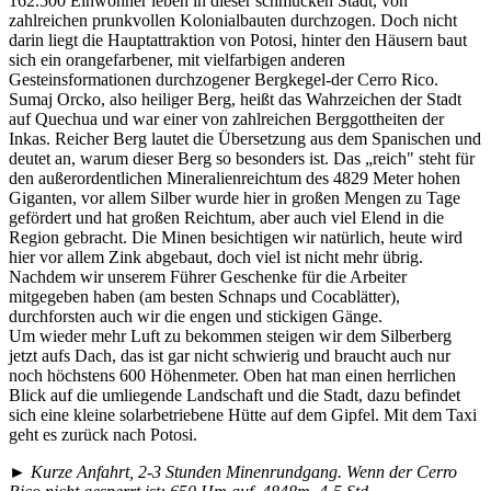
162.500 Einwohner leben in dieser schmucken Stadt, von
zahlreichen prunkvollen Kolonialbauten durchzogen. Doch nicht
darin liegt die Hauptattraktion von Potosi, hinter den Häusern baut
sich ein orangefarbener, mit vielfarbigen anderen
Gesteinsformationen durchzogener Bergkegel-der Cerro Rico.
Sumaj Orcko, also heiliger Berg, heißt das Wahrzeichen der Stadt
auf Quechua und war einer von zahlreichen Berggottheiten der
Inkas. Reicher Berg lautet die Übersetzung aus dem Spanischen und
deutet an, warum dieser Berg so besonders ist. Das „reich" steht für
den außerordentlichen Mineralienreichtum des 4829 Meter hohen
Giganten, vor allem Silber wurde hier in großen Mengen zu Tage
gefördert und hat großen Reichtum, aber auch viel Elend in die
Region gebracht. Die Minen besichtigen wir natürlich, heute wird
hier vor allem Zink abgebaut, doch viel ist nicht mehr übrig.
Nachdem wir unserem Führer Geschenke für die Arbeiter
mitgegeben haben (am besten Schnaps und Cocablätter),
durchforsten auch wir die engen und stickigen Gänge.
Um wieder mehr Luft zu bekommen steigen wir dem Silberberg
jetzt aufs Dach, das ist gar nicht schwierig und braucht auch nur
noch höchstens 600 Höhenmeter. Oben hat man einen herrlichen
Blick auf die umliegende Landschaft und die Stadt, dazu befindet
sich eine kleine solarbetriebene Hütte auf dem Gipfel. Mit dem Taxi
geht es zurück nach Potosi.
► Kurze Anfahrt, 2-3 Stunden Minenrundgang. Wenn der Cerro