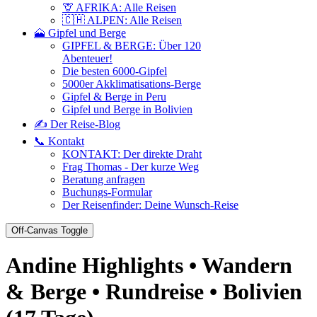
🦒 AFRIKA: Alle Reisen
🇨🇭 ALPEN: Alle Reisen
🗻 Gipfel und Berge
GIPFEL & BERGE: Über 120
Abenteuer!
Die besten 6000-Gipfel
5000er Akklimatisations-Berge
Gipfel & Berge in Peru
Gipfel und Berge in Bolivien
✍️ Der Reise-Blog
📞 Kontakt
KONTAKT: Der direkte Draht
Frag Thomas - Der kurze Weg
Beratung anfragen
Buchungs-Formular
Der Reisenfinder: Deine Wunsch-Reise
Off-Canvas Toggle
Andine Highlights • Wandern
& Berge • Rundreise • Bolivien