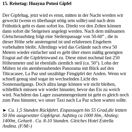
15. Reisetag:
Huayna Potosi Gipfel
Der Gipfeltag, jetzt wird es ernst, mitten in der Nacht werden wir
geweckt (wenn es überhaupt nötig sein sollte) und nach dem
Frühstück geht es dann sofort los. Direkt vor den Zelten können
dann sofort die Steigeisen angelegt werden. Nach dem mühsamen
Gletscheraufstieg folgt eine Steileispassage von 50-60° , die in
dieser Höhe sehr anstrengend ist und erfahrenen Eisgehern
vorbehalten bleibt. Allerdings wird das Gelände nach etwa 50
Metern wieder einfacher und es geht über einen mäßig geneigten
Eisgrat auf die Gipfeleiswand zu. Diese misst nochmal fast 250
Höhenmeter und ist ebenfalls ziemlich steil (ca. 50°). Lohn der
Mühen ist ein atemberaubendes Panorama mit Blick auf den
Titicacasee, La Paz und unzählige Firngipfel der Anden. Wenn wir
schnell genug sind sogar im wechselnden Licht des
Sonnenaufgangs. Doch allzu lange können wir nicht bleiben,
schließlich müssen wir wieder hinunter, bevor das Eis zu weich
wird. Nachdem das Lager zusammengeräumt ist geht es gleich noch
zum Pass hinunter, wo unser Taxi nach La Paz schon warten sollte.
► Ca. 1,5 Stunden Rückfahrt. Eispassagen bis 55 Grad,die letzten
50 Hm ausgesetzter Gipfelgrat. Aufstieg ca 1000 Hm, Abstieg:
1400m, Gehzeit . Ca. 8-10 Stunden. Gleiches Hotel Estrella
Andina. (F/M/-)