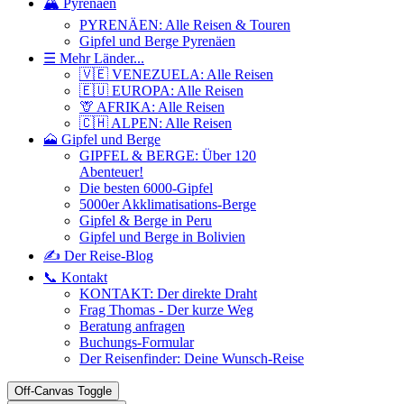
🏔️ Pyrenäen
PYRENÄEN: Alle Reisen & Touren
Gipfel und Berge Pyrenäen
☰ Mehr Länder...
🇻🇪 VENEZUELA: Alle Reisen
🇪🇺 EUROPA: Alle Reisen
🦒 AFRIKA: Alle Reisen
🇨🇭 ALPEN: Alle Reisen
🗻 Gipfel und Berge
GIPFEL & BERGE: Über 120
Abenteuer!
Die besten 6000-Gipfel
5000er Akklimatisations-Berge
Gipfel & Berge in Peru
Gipfel und Berge in Bolivien
✍️ Der Reise-Blog
📞 Kontakt
KONTAKT: Der direkte Draht
Frag Thomas - Der kurze Weg
Beratung anfragen
Buchungs-Formular
Der Reisenfinder: Deine Wunsch-Reise
Off-Canvas Toggle