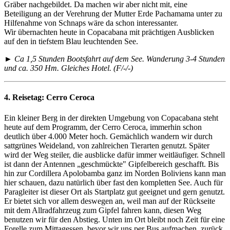
Gräber nachgebildet. Da machen wir aber nicht mit, eine
Beteiligung an der Verehrung der Mutter Erde Pachamama unter zu
Hilfenahme von Schnaps wäre da schon interessanter.
Wir übernachten heute in Copacabana mit prächtigen Ausblicken
auf den in tiefstem Blau leuchtenden See.
► Ca 1,5 Stunden Bootsfahrt auf dem See. Wanderung 3-4 Stunden
und ca. 350 Hm. Gleiches Hotel. (F/-/-)
4. Reisetag:
Cerro Ceroca
Ein kleiner Berg in der direkten Umgebung von Copacabana steht
heute auf dem Programm, der Cerro Ceroca, immerhin schon
deutlich über 4.000 Meter hoch. Gemächlich wandern wir durch
sattgrünes Weideland, von zahlreichen Tierarten genutzt. Später
wird der Weg steiler, die ausblicke dafür immer weitläufiger. Schnell
ist dann der Antennen „geschmückte" Gipfelbereich geschafft. Bis
hin zur Cordillera Apolobamba ganz im Norden Boliviens kann man
hier schauen, dazu natürlich über fast den kompletten See. Auch für
Paragleiter ist dieser Ort als Startplatz gut geeignet und gern genutzt.
Er bietet sich vor allem deswegen an, weil man auf der Rückseite
mit dem Allradfahrzeug zum Gipfel fahren kann, diesen Weg
benutzen wir für den Abstieg. Unten im Ort bleibt noch Zeit für eine
Forelle zum Mittagessen, bevor wir uns per Bus aufmachen, zurück