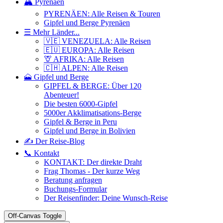
🏔️ Pyrenäen
PYRENÄEN: Alle Reisen & Touren
Gipfel und Berge Pyrenäen
☰ Mehr Länder...
🇻🇪 VENEZUELA: Alle Reisen
🇪🇺 EUROPA: Alle Reisen
🦒 AFRIKA: Alle Reisen
🇨🇭 ALPEN: Alle Reisen
🗻 Gipfel und Berge
GIPFEL & BERGE: Über 120
Abenteuer!
Die besten 6000-Gipfel
5000er Akklimatisations-Berge
Gipfel & Berge in Peru
Gipfel und Berge in Bolivien
✍️ Der Reise-Blog
📞 Kontakt
KONTAKT: Der direkte Draht
Frag Thomas - Der kurze Weg
Beratung anfragen
Buchungs-Formular
Der Reisenfinder: Deine Wunsch-Reise
Off-Canvas Toggle