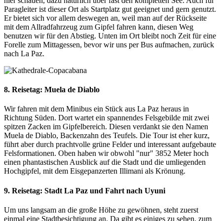
hier schauen, dazu natürlich über fast den kompletten See. Auch für
Paragleiter ist dieser Ort als Startplatz gut geeignet und gern genutzt.
Er bietet sich vor allem deswegen an, weil man auf der Rückseite
mit dem Allradfahrzeug zum Gipfel fahren kann, diesen Weg
benutzen wir für den Abstieg. Unten im Ort bleibt noch Zeit für eine
Forelle zum Mittagessen, bevor wir uns per Bus aufmachen, zurück
nach La Paz.
8. Reisetag: Muela de Diablo
Wir fahren mit dem Minibus ein Stück aus La Paz heraus in
Richtung Süden. Dort wartet ein spannendes Felsgebilde mit zwei
spitzen Zacken im Gipfelbereich. Diesen verdankt sie den Namen
Muela de Diablo, Backenzahn des Teufels. Die Tour ist eher kurz,
führt aber durch prachtvolle grüne Felder und interessant aufgebaute
Felsformationen. Oben haben wir obwohl "nur" 3852 Meter hoch
einen phantastischen Ausblick auf die Stadt und die umliegenden
Hochgipfel, mit dem Eisgepanzerten Illimani als Krönung.
9. Reisetag: Stadt La Paz und Fahrt nach Uyuni
Um uns langsam an die große Höhe zu gewöhnen, steht zuerst
einmal eine Stadtbesichtigung an. Da gibt es einiges zu sehen, zum