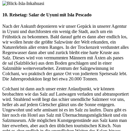
10. Reisetag: Salar de Uyuni mit Isla Pescado
Nach der Ankunft deponieren wir unser Gepäck in unserer Agentur
in Uyuni und durchforsten ein wenig die Stadt, auch um ein
Frühstück zu bekommen. Bald darauf geht es dann aber endlich los,
wir wollen heute die größte Salzwüste der Welt erkunden, ein
Naturerlebnis aller ersten Ranges. In der Trockenzeit verdunstet alles
Regenwasser dann aber und zurück bleibt eine harte Kruste aus
Salz. Dieses wird von vermummten Männern mit Äxten als panes
de sal (Salzblöcke) aus dem Boden geschlagen und in einer
Salzmühle weiterverarbeitet. Zentrum der Salzgewinnung ist
Colchani, wo praktisch der ganze Ort von jodiertem Speisesalz lebt.
Die Jahresproduktion liegt bei etwa 20.000 Tonnen.
Colchani ist dann auch unser erster Anlaufpunkt, wir können
beobachten wie das Salz auf Lastwagen verladen und abtransportiert
wird. Strahlend weiß liegt das schier unendliche Salzmeer vor uns,
heller als auf jedem Gletscher glänzt uns die Sonne entgegen.
Ungewohnt und sehr amüsant ist es im Salz zu laufen. Dazu gibt es
hier noch ein Hotel aus Salz mit Übernachtungsmöglichkeit und ein
Salzmuseum. Alle möglichen Kunstgegenstände aus Salz kann man
hier erwerben, aber auch den üblichen touristischen Kitsch. Nun
geht es aber endlich in die unendlichen Weiten des Salars hinaus,