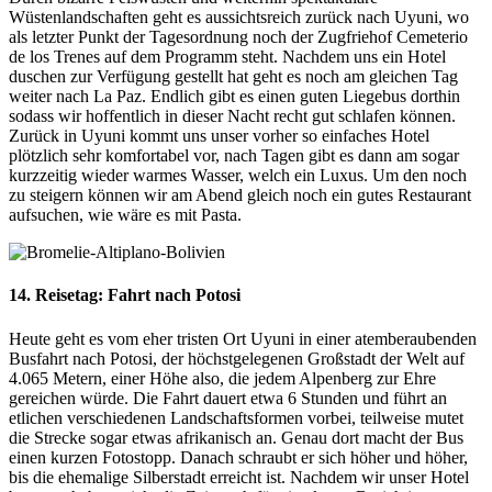
Wüstenlandschaften geht es aussichtsreich zurück nach Uyuni, wo
als letzter Punkt der Tagesordnung noch der Zugfriehof Cemeterio
de los Trenes auf dem Programm steht. Nachdem uns ein Hotel
duschen zur Verfügung gestellt hat geht es noch am gleichen Tag
weiter nach La Paz. Endlich gibt es einen guten Liegebus dorthin
sodass wir hoffentlich in dieser Nacht recht gut schlafen können.
Zurück in Uyuni kommt uns unser vorher so einfaches Hotel
plötzlich sehr komfortabel vor, nach Tagen gibt es dann am sogar
kurzzeitig wieder warmes Wasser, welch ein Luxus. Um den noch
zu steigern können wir am Abend gleich noch ein gutes Restaurant
aufsuchen, wie wäre es mit Pasta.
14. Reisetag: Fahrt nach Potosi
Heute geht es vom eher tristen Ort Uyuni in einer atemberaubenden
Busfahrt nach Potosi, der höchstgelegenen Großstadt der Welt auf
4.065 Metern, einer Höhe also, die jedem Alpenberg zur Ehre
gereichen würde. Die Fahrt dauert etwa 6 Stunden und führt an
etlichen verschiedenen Landschaftsformen vorbei, teilweise mutet
die Strecke sogar etwas afrikanisch an. Genau dort macht der Bus
einen kurzen Fotostopp. Danach schraubt er sich höher und höher,
bis die ehemalige Silberstadt erreicht ist. Nachdem wir unser Hotel