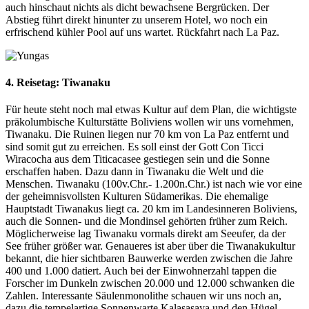
auch hinschaut nichts als dicht bewachsene Bergrücken. Der
Abstieg führt direkt hinunter zu unserem Hotel, wo noch ein
erfrischend kühler Pool auf uns wartet. Rückfahrt nach La Paz.
4. Reisetag: Tiwanaku
Für heute steht noch mal etwas Kultur auf dem Plan, die wichtigste
präkolumbische Kulturstätte Boliviens wollen wir uns vornehmen,
Tiwanaku. Die Ruinen liegen nur 70 km von La Paz entfernt und
sind somit gut zu erreichen. Es soll einst der Gott Con Ticci
Wiracocha aus dem Titicacasee gestiegen sein und die Sonne
erschaffen haben. Dazu dann in Tiwanaku die Welt und die
Menschen. Tiwanaku (100v.Chr.- 1.200n.Chr.) ist nach wie vor eine
der geheimnisvollsten Kulturen Südamerikas. Die ehemalige
Hauptstadt Tiwanakus liegt ca. 20 km im Landesinneren Boliviens,
auch die Sonnen- und die Mondinsel gehörten früher zum Reich.
Möglicherweise lag Tiwanaku vormals direkt am Seeufer, da der
See früher größer war. Genaueres ist aber über die Tiwanakukultur
bekannt, die hier sichtbaren Bauwerke werden zwischen die Jahre
400 und 1.000 datiert. Auch bei der Einwohnerzahl tappen die
Forscher im Dunkeln zwischen 20.000 und 12.000 schwanken die
Zahlen. Interessante Säulenmonolithe schauen wir uns noch an,
dazu die tempelartige Sonnenwarte Kalasasaya und den Hügel