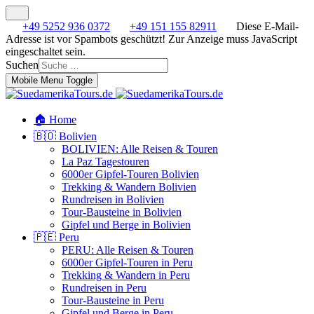
+49 5252 936 0372
+49 151 155 82911
Diese E-Mail-
Adresse ist vor Spambots geschützt! Zur Anzeige muss JavaScript
eingeschaltet sein.
Suchen
Mobile Menu Toggle
🏠 Home
🇧🇴 Bolivien
BOLIVIEN: Alle Reisen & Touren
La Paz Tagestouren
6000er Gipfel-Touren Bolivien
Trekking & Wandern Bolivien
Rundreisen in Bolivien
Tour-Bausteine in Bolivien
Gipfel und Berge in Bolivien
🇵🇪 Peru
PERU: Alle Reisen & Touren
6000er Gipfel-Touren in Peru
Trekking & Wandern in Peru
Rundreisen in Peru
Tour-Bausteine in Peru
Gipfel und Berge in Peru