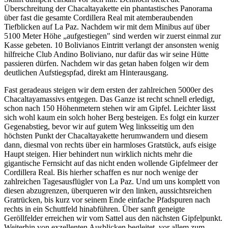
Überschreitung der Chacaltayakette ein phantastisches Panorama
über fast die gesamte Cordillera Real mit atemberaubenden
Tiefblicken auf La Paz. Nachdem wir mit dem Minibus auf über
5100 Meter Höhe „aufgestiegen" sind werden wir zuerst einmal zur
Kasse gebeten. 10 Bolivianos Eintritt verlangt der ansonsten wenig
hilfreiche Club Andino Boliviano, nur dafür das wir seine Hütte
passieren dürfen. Nachdem wir das getan haben folgen wir dem
deutlichen Aufstiegspfad, direkt am Hinterausgang.
Fast geradeaus steigen wir dem ersten der zahlreichen 5000er des
Chacaltayamassivs entgegen. Das Ganze ist recht schnell erledigt,
schon nach 150 Höhenmetern stehen wir am Gipfel. Leichter lässt
sich wohl kaum ein solch hoher Berg besteigen. Es folgt ein kurzer
Gegenabstieg, bevor wir auf gutem Weg linksseitig um den
höchsten Punkt der Chacaltayakette herumwandern und diesem
dann, diesmal von rechts über ein harmloses Gratstück, aufs eisige
Haupt steigen. Hier behindert nun wirklich nichts mehr die
gigantische Fernsicht auf das nicht enden wollende Gipfelmeer der
Cordillera Real. Bis hierher schaffen es nur noch wenige der
zahlreichen Tagesausflügler von La Paz. Und um uns komplett von
diesen abzugrenzen, überqueren wir den linken, aussichtsreichen
Gratrücken, bis kurz vor seinem Ende einfache Pfadspuren nach
rechts in ein Schuttfeld hinabführen. Über sanft geneigte
Geröllfelder erreichen wir vom Sattel aus den nächsten Gipfelpunkt.
Weiterhin von exzellenten Ausblicken begleitet, vor allem zum