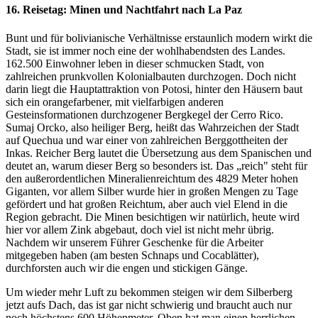
16. Reisetag: Minen und Nachtfahrt nach La Paz
Bunt und für bolivianische Verhältnisse erstaunlich modern wirkt die
Stadt, sie ist immer noch eine der wohlhabendsten des Landes.
162.500 Einwohner leben in dieser schmucken Stadt, von
zahlreichen prunkvollen Kolonialbauten durchzogen. Doch nicht
darin liegt die Hauptattraktion von Potosi, hinter den Häusern baut
sich ein orangefarbener, mit vielfarbigen anderen
Gesteinsformationen durchzogener Bergkegel der Cerro Rico.
Sumaj Orcko, also heiliger Berg, heißt das Wahrzeichen der Stadt
auf Quechua und war einer von zahlreichen Berggottheiten der
Inkas. Reicher Berg lautet die Übersetzung aus dem Spanischen und
deutet an, warum dieser Berg so besonders ist. Das „reich" steht für
den außerordentlichen Mineralienreichtum des 4829 Meter hohen
Giganten, vor allem Silber wurde hier in großen Mengen zu Tage
gefördert und hat großen Reichtum, aber auch viel Elend in die
Region gebracht. Die Minen besichtigen wir natürlich, heute wird
hier vor allem Zink abgebaut, doch viel ist nicht mehr übrig.
Nachdem wir unserem Führer Geschenke für die Arbeiter
mitgegeben haben (am besten Schnaps und Cocablätter),
durchforsten auch wir die engen und stickigen Gänge.
Um wieder mehr Luft zu bekommen steigen wir dem Silberberg
jetzt aufs Dach, das ist gar nicht schwierig und braucht auch nur
noch höchstens 600 Höhenmeter. Oben hat man einen herrlichen