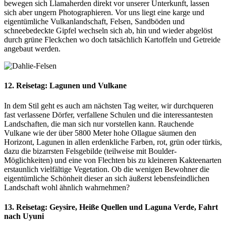
bewegen sich Llamaherden direkt vor unserer Unterkunft, lassen
sich aber ungern Photographieren. Vor uns liegt eine karge und
eigentümliche Vulkanlandschaft, Felsen, Sandböden und
schneebedeckte Gipfel wechseln sich ab, hin und wieder abgelöst
durch grüne Fleckchen wo doch tatsächlich Kartoffeln und Getreide
angebaut werden.
12. Reisetag: Lagunen und Vulkane
In dem Stil geht es auch am nächsten Tag weiter, wir durchqueren
fast verlassene Dörfer, verfallene Schulen und die interessantesten
Landschaften, die man sich nur vorstellen kann. Rauchende
Vulkane wie der über 5800 Meter hohe Ollague säumen den
Horizont, Lagunen in allen erdenkliche Farben, rot, grün oder türkis,
dazu die bizarrsten Felsgebilde (teilweise mit Boulder-
Möglichkeiten) und eine von Flechten bis zu kleineren Kakteenarten
erstaunlich vielfältige Vegetation. Ob die wenigen Bewohner die
eigentümliche Schönheit dieser an sich äußerst lebensfeindlichen
Landschaft wohl ähnlich wahrnehmen?
13. Reisetag: Geysire, Heiße Quellen und Laguna Verde, Fahrt
nach Uyuni