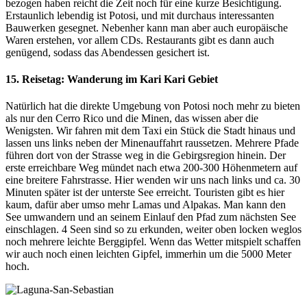
bezogen haben reicht die Zeit noch für eine kurze Besichtigung.
Erstaunlich lebendig ist Potosi, und mit durchaus interessanten
Bauwerken gesegnet. Nebenher kann man aber auch europäische
Waren erstehen, vor allem CDs. Restaurants gibt es dann auch
genügend, sodass das Abendessen gesichert ist.
15. Reisetag: Wanderung im Kari Kari Gebiet
Natürlich hat die direkte Umgebung von Potosi noch mehr zu bieten
als nur den Cerro Rico und die Minen, das wissen aber die
Wenigsten. Wir fahren mit dem Taxi ein Stück die Stadt hinaus und
lassen uns links neben der Minenauffahrt raussetzen. Mehrere Pfade
führen dort von der Strasse weg in die Gebirgsregion hinein. Der
erste erreichbare Weg mündet nach etwa 200-300 Höhenmetern auf
eine breitere Fahrstrasse. Hier wenden wir uns nach links und ca. 30
Minuten später ist der unterste See erreicht. Touristen gibt es hier
kaum, dafür aber umso mehr Lamas und Alpakas. Man kann den
See umwandern und an seinem Einlauf den Pfad zum nächsten See
einschlagen. 4 Seen sind so zu erkunden, weiter oben locken weglos
noch mehrere leichte Berggipfel. Wenn das Wetter mitspielt schaffen
wir auch noch einen leichten Gipfel, immerhin um die 5000 Meter
hoch.