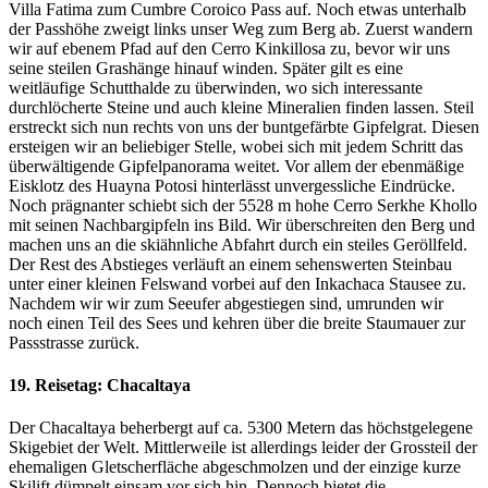
Villa Fatima zum Cumbre Coroico Pass auf. Noch etwas unterhalb
der Passhöhe zweigt links unser Weg zum Berg ab. Zuerst wandern
wir auf ebenem Pfad auf den Cerro Kinkillosa zu, bevor wir uns
seine steilen Grashänge hinauf winden. Später gilt es eine
weitläufige Schutthalde zu überwinden, wo sich interessante
durchlöcherte Steine und auch kleine Mineralien finden lassen. Steil
erstreckt sich nun rechts von uns der buntgefärbte Gipfelgrat. Diesen
ersteigen wir an beliebiger Stelle, wobei sich mit jedem Schritt das
überwältigende Gipfelpanorama weitet. Vor allem der ebenmäßige
Eisklotz des Huayna Potosi hinterlässt unvergessliche Eindrücke.
Noch prägnanter schiebt sich der 5528 m hohe Cerro Serkhe Khollo
mit seinen Nachbargipfeln ins Bild. Wir überschreiten den Berg und
machen uns an die skiähnliche Abfahrt durch ein steiles Geröllfeld.
Der Rest des Abstieges verläuft an einem sehenswerten Steinbau
unter einer kleinen Felswand vorbei auf den Inkachaca Stausee zu.
Nachdem wir wir zum Seeufer abgestiegen sind, umrunden wir
noch einen Teil des Sees und kehren über die breite Staumauer zur
Passstrasse zurück.
19. Reisetag: Chacaltaya
Der Chacaltaya beherbergt auf ca. 5300 Metern das höchstgelegene
Skigebiet der Welt. Mittlerweile ist allerdings leider der Grossteil der
ehemaligen Gletscherfläche abgeschmolzen und der einzige kurze
Skilift dümpelt einsam vor sich hin. Dennoch bietet die