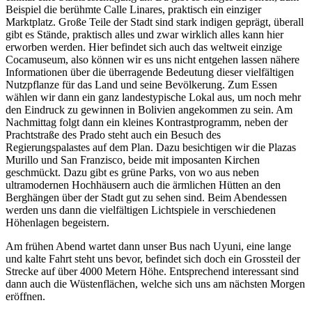
Beispiel die berühmte Calle Linares, praktisch ein einziger
Marktplatz. Große Teile der Stadt sind stark indigen geprägt, überall
gibt es Stände, praktisch alles und zwar wirklich alles kann hier
erworben werden. Hier befindet sich auch das weltweit einzige
Cocamuseum, also können wir es uns nicht entgehen lassen nähere
Informationen über die überragende Bedeutung dieser vielfältigen
Nutzpflanze für das Land und seine Bevölkerung. Zum Essen
wählen wir dann ein ganz landestypische Lokal aus, um noch mehr
den Eindruck zu gewinnen in Bolivien angekommen zu sein. Am
Nachmittag folgt dann ein kleines Kontrastprogramm, neben der
Prachtstraße des Prado steht auch ein Besuch des
Regierungspalastes auf dem Plan. Dazu besichtigen wir die Plazas
Murillo und San Franzisco, beide mit imposanten Kirchen
geschmückt. Dazu gibt es grüne Parks, von wo aus neben
ultramodernen Hochhäusern auch die ärmlichen Hütten an den
Berghängen über der Stadt gut zu sehen sind. Beim Abendessen
werden uns dann die vielfältigen Lichtspiele in verschiedenen
Höhenlagen begeistern.
Am frühen Abend wartet dann unser Bus nach Uyuni, eine lange
und kalte Fahrt steht uns bevor, befindet sich doch ein Grossteil der
Strecke auf über 4000 Metern Höhe. Entsprechend interessant sind
dann auch die Wüstenflächen, welche sich uns am nächsten Morgen
eröffnen.