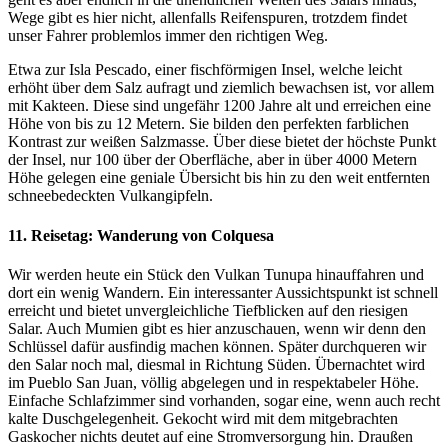
Wege gibt es hier nicht, allenfalls Reifenspuren, trotzdem findet
unser Fahrer problemlos immer den richtigen Weg.
Etwa zur Isla Pescado, einer fischförmigen Insel, welche leicht
erhöht über dem Salz aufragt und ziemlich bewachsen ist, vor allem
mit Kakteen. Diese sind ungefähr 1200 Jahre alt und erreichen eine
Höhe von bis zu 12 Metern. Sie bilden den perfekten farblichen
Kontrast zur weißen Salzmasse. Über diese bietet der höchste Punkt
der Insel, nur 100 über der Oberfläche, aber in über 4000 Metern
Höhe gelegen eine geniale Übersicht bis hin zu den weit entfernten
schneebedeckten Vulkangipfeln.
11. Reisetag: Wanderung von Colquesa
Wir werden heute ein Stück den Vulkan Tunupa hinauffahren und
dort ein wenig Wandern. Ein interessanter Aussichtspunkt ist schnell
erreicht und bietet unvergleichliche Tiefblicken auf den riesigen
Salar. Auch Mumien gibt es hier anzuschauen, wenn wir denn den
Schlüssel dafür ausfindig machen können. Später durchqueren wir
den Salar noch mal, diesmal in Richtung Süden. Übernachtet wird
im Pueblo San Juan, völlig abgelegen und in respektabeler Höhe.
Einfache Schlafzimmer sind vorhanden, sogar eine, wenn auch recht
kalte Duschgelegenheit. Gekocht wird mit dem mitgebrachten
Gaskocher nichts deutet auf eine Stromversorgung hin. Draußen