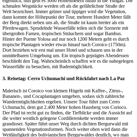
eigentlich, nun geht es 3000 Höhenmetern hinab in die Yungas. Die
schmalen Wegstücke werden oft als die gefährlichste Straße der
Welt bezeichnet. Immer grüner und üppiger wird die Vegetation,
dann kommt der Höhepunkt der Tour, mehrere Hundert Meter fällt
der Berg direkt neben uns ab, die Straße ist kaum breiter als ein
Pferdewagen. Sprudelnde Wasserfälle teilen sich die Szenerie mit
übergroßen Farnen, tropischen Sträuchern und sogar Bambus.
Hinter der Puente Yolosa auf nur noch 1200 Metern geht es durch
tropische Plantagen wieder etwas hinauf nach Coroico (1750m).
Dort beziehen wir erst mal unser Hotel und schauen uns in der
unmittelbaren Umgebung um. Ein tropisch geprägtes Abendessen
beschließt den Tag. Wahrscheinlich schaffen wir es die nahegelegen
Wasserfälle zu besuchen, mit Bademöglichkeit.
3. Reisetag: Cerro Uchumachi und Rückfahrt nach La Paz
Malerisch ist Coroico von kleinen Hügeln mit Kaffee-, Zitrus-,
Bananen-, und Cocaplantagen umgeben, sodass sich zahlreiche
Wandermöglichkeiten ergeben. Unsere Tour führt zum Cerro
Uchumachi, dem gut 2.400 Meter hohen Hausberg von Corioco.
Der Pfad ist recht gut zu finden, die Tiefblicke und die Aussicht auf
die weiter westlich gelegene Cordillerenkette werden immer
grandioser. Später führt unser Weg durch dichten Bergurwald mit
spannenden Vegetationsformen. Noch weiter oben wird dann die
Weitläufigkeit des bolivianischen Bergurwaldes deutlich, wo man