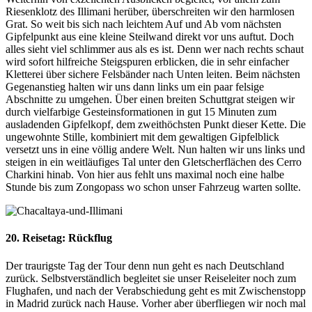
Riesenklotz des Illimani herüber, überschreiten wir den harmlosen
Grat. So weit bis sich nach leichtem Auf und Ab vom nächsten
Gipfelpunkt aus eine kleine Steilwand direkt vor uns auftut. Doch
alles sieht viel schlimmer aus als es ist. Denn wer nach rechts schaut
wird sofort hilfreiche Steigspuren erblicken, die in sehr einfacher
Kletterei über sichere Felsbänder nach Unten leiten. Beim nächsten
Gegenanstieg halten wir uns dann links um ein paar felsige
Abschnitte zu umgehen. Über einen breiten Schuttgrat steigen wir
durch vielfarbige Gesteinsformationen in gut 15 Minuten zum
ausladenden Gipfelkopf, dem zweithöchsten Punkt dieser Kette. Die
ungewohnte Stille, kombiniert mit dem gewaltigen Gipfelblick
versetzt uns in eine völlig andere Welt. Nun halten wir uns links und
steigen in ein weitläufiges Tal unter den Gletscherflächen des Cerro
Charkini hinab. Von hier aus fehlt uns maximal noch eine halbe
Stunde bis zum Zongopass wo schon unser Fahrzeug warten sollte.
20. Reisetag: Rückflug
Der traurigste Tag der Tour denn nun geht es nach Deutschland
zurück. Selbstverständlich begleitet sie unser Reiseleiter noch zum
Flughafen, und nach der Verabschiedung geht es mit Zwischenstopp
in Madrid zurück nach Hause. Vorher aber überfliegen wir noch mal