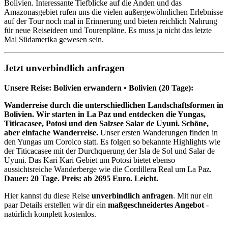
Bolivien. Interessante Tiefblicke auf die Anden und das
Amazonasgebiet rufen uns die vielen außergewöhnlichen Erlebnisse
auf der Tour noch mal in Erinnerung und bieten reichlich Nahrung
für neue Reiseideen und Tourenpläne. Es muss ja nicht das letzte
Mal Südamerika gewesen sein.
Jetzt unverbindlich anfragen
Unsere Reise: Bolivien erwandern • Bolivien (20 Tage):
Wanderreise durch die unterschiedlichen Landschaftsformen in
Bolivien. Wir starten in La Paz und entdecken die Yungas,
Titicacasee, Potosi und den Salzsee Salar de Uyuni. Schöne,
aber einfache Wanderreise.
Unser ersten Wanderungen finden in
den Yungas um Coroico statt. Es folgen so bekannte Highlights wie
der Titicacasee mit der Durchquerung der Isla de Sol und Salar de
Uyuni. Das Kari Kari Gebiet um Potosi bietet ebenso
aussichtsreiche Wanderberge wie die Cordillera Real um La Paz.
Dauer: 20 Tage. Preis: ab 2695 Euro. Leicht.
Hier kannst du diese Reise
unverbindlich anfragen
. Mit nur ein
paar Details erstellen wir dir ein
maßgeschneidertes Angebot
-
natürlich komplett kostenlos.