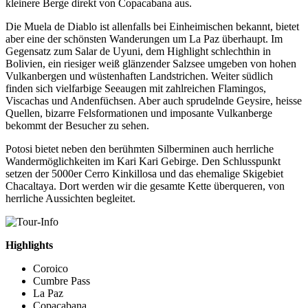
kleinere Berge direkt von Copacabana aus.
Die Muela de Diablo ist allenfalls bei Einheimischen bekannt, bietet
aber eine der schönsten Wanderungen um La Paz überhaupt. Im
Gegensatz zum Salar de Uyuni, dem Highlight schlechthin in
Bolivien, ein riesiger weiß glänzender Salzsee umgeben von hohen
Vulkanbergen und wüstenhaften Landstrichen. Weiter südlich
finden sich vielfarbige Seeaugen mit zahlreichen Flamingos,
Viscachas und Andenfüchsen. Aber auch sprudelnde Geysire, heisse
Quellen, bizarre Felsformationen und imposante Vulkanberge
bekommt der Besucher zu sehen.
Potosi bietet neben den berühmten Silberminen auch herrliche
Wandermöglichkeiten im Kari Kari Gebirge. Den Schlusspunkt
setzen der 5000er Cerro Kinkillosa und das ehemalige Skigebiet
Chacaltaya. Dort werden wir die gesamte Kette überqueren, von
herrliche Aussichten begleitet.
Highlights
Coroico
Cumbre Pass
La Paz
Copacabana