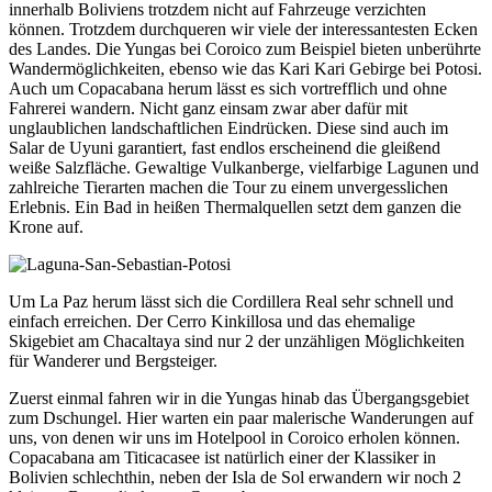
innerhalb Boliviens trotzdem nicht auf Fahrzeuge verzichten
können. Trotzdem durchqueren wir viele der interessantesten Ecken
des Landes. Die Yungas bei Coroico zum Beispiel bieten unberührte
Wandermöglichkeiten, ebenso wie das Kari Kari Gebirge bei Potosi.
Auch um Copacabana herum lässt es sich vortrefflich und ohne
Fahrerei wandern. Nicht ganz einsam zwar aber dafür mit
unglaublichen landschaftlichen Eindrücken. Diese sind auch im
Salar de Uyuni garantiert, fast endlos erscheinend die gleißend
weiße Salzfläche. Gewaltige Vulkanberge, vielfarbige Lagunen und
zahlreiche Tierarten machen die Tour zu einem unvergesslichen
Erlebnis. Ein Bad in heißen Thermalquellen setzt dem ganzen die
Krone auf.
Um La Paz herum lässt sich die Cordillera Real sehr schnell und
einfach erreichen. Der Cerro Kinkillosa und das ehemalige
Skigebiet am Chacaltaya sind nur 2 der unzähligen Möglichkeiten
für Wanderer und Bergsteiger.
Zuerst einmal fahren wir in die Yungas hinab das Übergangsgebiet
zum Dschungel. Hier warten ein paar malerische Wanderungen auf
uns, von denen wir uns im Hotelpool in Coroico erholen können.
Copacabana am Titicacasee ist natürlich einer der Klassiker in
Bolivien schlechthin, neben der Isla de Sol erwandern wir noch 2