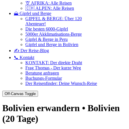
🦒 AFRIKA: Alle Reisen
🇨🇭 ALPEN: Alle Reisen
🗻 Gipfel und Berge
GIPFEL & BERGE: Über 120
Abenteuer!
Die besten 6000-Gipfel
5000er Akklimatisations-Berge
Gipfel & Berge in Peru
Gipfel und Berge in Bolivien
✍️ Der Reise-Blog
📞 Kontakt
KONTAKT: Der direkte Draht
Frag Thomas - Der kurze Weg
Beratung anfragen
Buchungs-Formular
Der Reisenfinder: Deine Wunsch-Reise
Off-Canvas Toggle
Bolivien erwandern • Bolivien
(20 Tage)