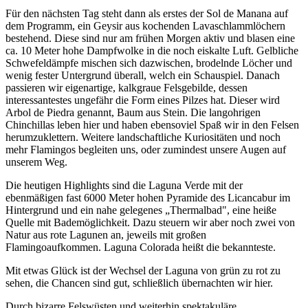
Für den nächsten Tag steht dann als erstes der Sol de Manana auf
dem Programm, ein Geysir aus kochenden Lavaschlammlöchern
bestehend. Diese sind nur am frühen Morgen aktiv und blasen eine
ca. 10 Meter hohe Dampfwolke in die noch eiskalte Luft. Gelbliche
Schwefeldämpfe mischen sich dazwischen, brodelnde Löcher und
wenig fester Untergrund überall, welch ein Schauspiel. Danach
passieren wir eigenartige, kalkgraue Felsgebilde, dessen
interessantestes ungefähr die Form eines Pilzes hat. Dieser wird
Arbol de Piedra genannt, Baum aus Stein. Die langohrigen
Chinchillas leben hier und haben ebensoviel Spaß wir in den Felsen
herumzuklettern. Weitere landschaftliche Kuriositäten und noch
mehr Flamingos begleiten uns, oder zumindest unsere Augen auf
unserem Weg.
Die heutigen Highlights sind die Laguna Verde mit der
ebenmäßigen fast 6000 Meter hohen Pyramide des Licancabur im
Hintergrund und ein nahe gelegenes „Thermalbad", eine heiße
Quelle mit Bademöglichkeit. Dazu steuern wir aber noch zwei von
Natur aus rote Lagunen an, jeweils mit großen
Flamingoaufkommen. Laguna Colorada heißt die bekannteste.
Mit etwas Glück ist der Wechsel der Laguna von grün zu rot zu
sehen, die Chancen sind gut, schließlich übernachten wir hier.
Durch bizarre Felswüsten und weiterhin spektakuläre