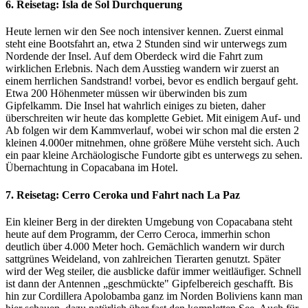
6. Reisetag: Isla de Sol Durchquerung
Heute lernen wir den See noch intensiver kennen. Zuerst einmal
steht eine Bootsfahrt an, etwa 2 Stunden sind wir unterwegs zum
Nordende der Insel. Auf dem Oberdeck wird die Fahrt zum
wirklichen Erlebnis. Nach dem Ausstieg wandern wir zuerst an
einem herrlichen Sandstrand! vorbei, bevor es endlich bergauf geht.
Etwa 200 Höhenmeter müssen wir überwinden bis zum
Gipfelkamm. Die Insel hat wahrlich einiges zu bieten, daher
überschreiten wir heute das komplette Gebiet. Mit einigem Auf- und
Ab folgen wir dem Kammverlauf, wobei wir schon mal die ersten 2
kleinen 4.000er mitnehmen, ohne größere Mühe versteht sich. Auch
ein paar kleine Archäologische Fundorte gibt es unterwegs zu sehen.
Übernachtung in Copacabana im Hotel.
7. Reisetag: Cerro Ceroka und Fahrt nach La Paz
Ein kleiner Berg in der direkten Umgebung von Copacabana steht
heute auf dem Programm, der Cerro Ceroca, immerhin schon
deutlich über 4.000 Meter hoch. Gemächlich wandern wir durch
sattgrünes Weideland, von zahlreichen Tierarten genutzt. Später
wird der Weg steiler, die ausblicke dafür immer weitläufiger. Schnell
ist dann der Antennen „geschmückte" Gipfelbereich geschafft. Bis
hin zur Cordillera Apolobamba ganz im Norden Boliviens kann man