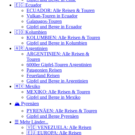
🇪🇨 Ecuador
ECUADOR: Alle Reisen & Touren
Vulkan-Touren in Ecuador
Galapagos-Touren
Gipfel und Berge in Ecuador
🇨🇴 Kolumbien
KOLUMBIEN: Alle Reisen & Touren
Gipfel und Berge in Kolumbien
🇦🇷 Argentinien
ARGENTINIEN: Alle Reisen &
Touren
6000er Gipfel-Touren Argentinien
Patagonien Reisen
Feuerland Reisen
Gipfel und Berge in Argentinien
🇲🇽 Mexiko
MEXIKO: Alle Reisen & Touren
Gipfel und Berge in Mexiko
🏔️ Pyrenäen
PYRENÄEN: Alle Reisen & Touren
Gipfel und Berge Pyrenäen
☰ Mehr Länder...
🇻🇪 VENEZUELA: Alle Reisen
🇪🇺 EUROPA: Alle Reisen