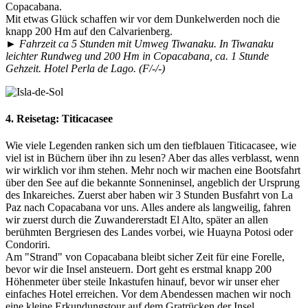
Copacabana.
Mit etwas Glück schaffen wir vor dem Dunkelwerden noch die
knapp 200 Hm auf den Calvarienberg.
► Fahrzeit ca 5 Stunden mit Umweg Tiwanaku. In Tiwanaku
leichter Rundweg und 200 Hm in Copacabana, ca. 1 Stunde
Gehzeit. Hotel Perla de Lago. (F/-/-)
4. Reisetag:
Titicacasee
Wie viele Legenden ranken sich um den tiefblauen Titicacasee, wie
viel ist in Büchern über ihn zu lesen? Aber das alles verblasst, wenn
wir wirklich vor ihm stehen. Mehr noch wir machen eine Bootsfahrt
über den See auf die bekannte Sonneninsel, angeblich der Ursprung
des Inkareiches. Zuerst aber haben wir 3 Stunden Busfahrt von La
Paz nach Copacabana vor uns. Alles andere als langweilig, fahren
wir zuerst durch die Zuwandererstadt El Alto, später an allen
berühmten Bergriesen des Landes vorbei, wie Huayna Potosi oder
Condoriri.
Am "Strand" von Copacabana bleibt sicher Zeit für eine Forelle,
bevor wir die Insel ansteuern. Dort geht es erstmal knapp 200
Höhenmeter über steile Inkastufen hinauf, bevor wir unser eher
einfaches Hotel erreichen. Vor dem Abendessen machen wir noch
eine kleine Erkundungstour auf dem Gratrücken der Insel.