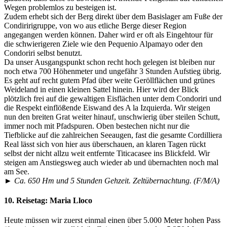
Wegen problemlos zu besteigen ist.
Zudem erhebt sich der Berg direkt über dem Basislager am Fuße der
Condiririgruppe, von wo aus etliche Berge dieser Region
angegangen werden können. Daher wird er oft als Eingehtour für
die schwierigeren Ziele wie den Pequenio Alpamayo oder den
Condoriri selbst benutzt.
Da unser Ausgangspunkt schon recht hoch gelegen ist bleiben nur
noch etwa 700 Höhenmeter und ungefähr 3 Stunden Aufstieg übrig.
Es geht auf recht gutem Pfad über weite Geröllflächen und grünes
Weideland in einen kleinen Sattel hinein. Hier wird der Blick
plötzlich frei auf die gewaltigen Eisflächen unter dem Condoriri und
die Respekt einflößende Eiswand des A la Izquierda. Wir steigen
nun den breiten Grat weiter hinauf, unschwierig über steilen Schutt,
immer noch mit Pfadspuren. Oben bestechen nicht nur die
Tiefblicke auf die zahlreichen Seeaugen, fast die gesamte Cordilliera
Real lässt sich von hier aus überschauen, an klaren Tagen rückt
selbst der nicht allzu weit entfernte Titicacasee ins Blickfeld. Wir
steigen am Anstiegsweg auch wieder ab und übernachten noch mal
am See.
► Ca. 650 Hm und 5 Stunden Gehzeit. Zeltübernachtung. (F/M/A)
10. Reisetag:
Maria Lloco
Heute müssen wir zuerst einmal einen über 5.000 Meter hohen Pass