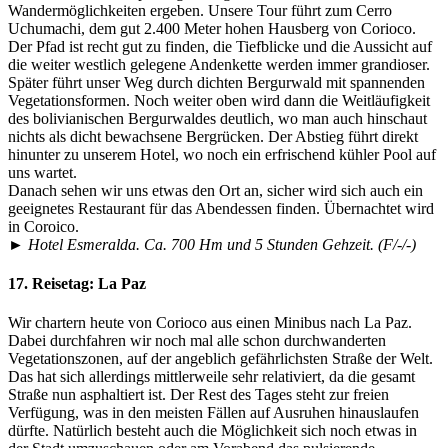
Wandermöglichkeiten ergeben. Unsere Tour führt zum Cerro
Uchumachi, dem gut 2.400 Meter hohen Hausberg von Corioco.
Der Pfad ist recht gut zu finden, die Tiefblicke und die Aussicht auf
die weiter westlich gelegene Andenkette werden immer grandioser.
Später führt unser Weg durch dichten Bergurwald mit spannenden
Vegetationsformen. Noch weiter oben wird dann die Weitläufigkeit
des bolivianischen Bergurwaldes deutlich, wo man auch hinschaut
nichts als dicht bewachsene Bergrücken. Der Abstieg führt direkt
hinunter zu unserem Hotel, wo noch ein erfrischend kühler Pool auf
uns wartet.
Danach sehen wir uns etwas den Ort an, sicher wird sich auch ein
geeignetes Restaurant für das Abendessen finden. Übernachtet wird
in Coroico.
► Hotel Esmeralda. Ca. 700 Hm und 5 Stunden Gehzeit. (F/-/-)
17. Reisetag:
La Paz
Wir chartern heute von Corioco aus einen Minibus nach La Paz.
Dabei durchfahren wir noch mal alle schon durchwanderten
Vegetationszonen, auf der angeblich gefährlichsten Straße der Welt.
Das hat sich allerdings mittlerweile sehr relativiert, da die gesamt
Straße nun asphaltiert ist. Der Rest des Tages steht zur freien
Verfügung, was in den meisten Fällen auf Ausruhen hinauslaufen
dürfte. Natürlich besteht auch die Möglichkeit sich noch etwas in