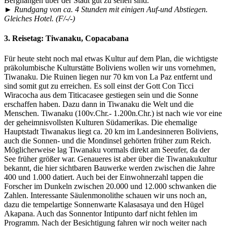
Berghängen über der Stadt gut zu sehen sind.
► Rundgang von ca. 4 Stunden mit einigen Auf-und Abstiegen.
Gleiches Hotel. (F/-/-)
3. Reisetag:
Tiwanaku, Copacabana
Für heute steht noch mal etwas Kultur auf dem Plan, die wichtigste
präkolumbische Kulturstätte Boliviens wollen wir uns vornehmen,
Tiwanaku. Die Ruinen liegen nur 70 km von La Paz entfernt und
sind somit gut zu erreichen. Es soll einst der Gott Con Ticci
Wiracocha aus dem Titicacasee gestiegen sein und die Sonne
erschaffen haben. Dazu dann in Tiwanaku die Welt und die
Menschen. Tiwanaku (100v.Chr.- 1.200n.Chr.) ist nach wie vor eine
der geheimnisvollsten Kulturen Südamerikas. Die ehemalige
Hauptstadt Tiwanakus liegt ca. 20 km im Landesinneren Boliviens,
auch die Sonnen- und die Mondinsel gehörten früher zum Reich.
Möglicherweise lag Tiwanaku vormals direkt am Seeufer, da der
See früher größer war. Genaueres ist aber über die Tiwanakukultur
bekannt, die hier sichtbaren Bauwerke werden zwischen die Jahre
400 und 1.000 datiert. Auch bei der Einwohnerzahl tappen die
Forscher im Dunkeln zwischen 20.000 und 12.000 schwanken die
Zahlen. Interessante Säulenmonolithe schauen wir uns noch an,
dazu die tempelartige Sonnenwarte Kalasasaya und den Hügel
Akapana. Auch das Sonnentor Intipunto darf nicht fehlen im
Programm. Nach der Besichtigung fahren wir noch weiter nach