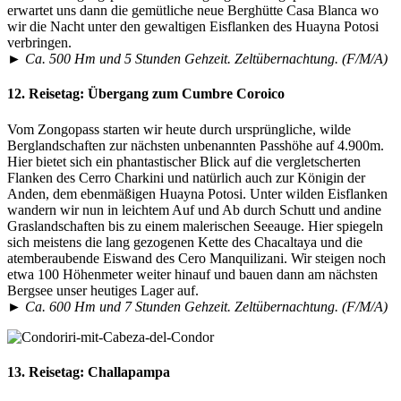
erwartet uns dann die gemütliche neue Berghütte Casa Blanca wo
wir die Nacht unter den gewaltigen Eisflanken des Huayna Potosi
verbringen.
► Ca. 500 Hm und 5 Stunden Gehzeit. Zeltübernachtung. (F/M/A)
12. Reisetag:
Übergang zum Cumbre Coroico
Vom Zongopass starten wir heute durch ursprüngliche, wilde
Berglandschaften zur nächsten unbenannten Passhöhe auf 4.900m.
Hier bietet sich ein phantastischer Blick auf die vergletscherten
Flanken des Cerro Charkini und natürlich auch zur Königin der
Anden, dem ebenmäßigen Huayna Potosi. Unter wilden Eisflanken
wandern wir nun in leichtem Auf und Ab durch Schutt und andine
Graslandschaften bis zu einem malerischen Seeauge. Hier spiegeln
sich meistens die lang gezogenen Kette des Chacaltaya und die
atemberaubende Eiswand des Cero Manquilizani. Wir steigen noch
etwa 100 Höhenmeter weiter hinauf und bauen dann am nächsten
Bergsee unser heutiges Lager auf.
► Ca. 600 Hm und 7 Stunden Gehzeit. Zeltübernachtung. (F/M/A)
13. Reisetag:
Challapampa