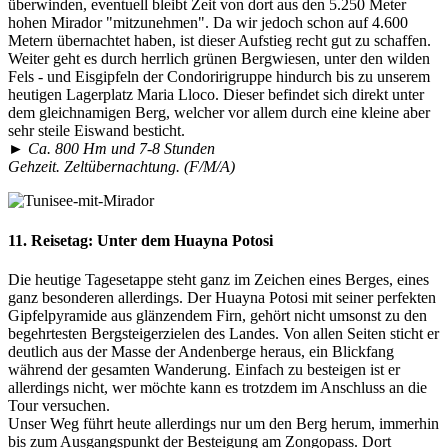
überwinden, eventuell bleibt Zeit von dort aus den 5.250 Meter
hohen Mirador "mitzunehmen". Da wir jedoch schon auf 4.600
Metern übernachtet haben, ist dieser Aufstieg recht gut zu schaffen.
Weiter geht es durch herrlich grünen Bergwiesen, unter den wilden
Fels - und Eisgipfeln der Condoririgruppe hindurch bis zu unserem
heutigen Lagerplatz Maria Lloco. Dieser befindet sich direkt unter
dem gleichnamigen Berg, welcher vor allem durch eine kleine aber
sehr steile Eiswand besticht.
► Ca. 800 Hm und 7-8 Stunden
Gehzeit. Zeltübernachtung. (F/M/A)
11. Reisetag:
Unter dem Huayna Potosi
Die heutige Tagesetappe steht ganz im Zeichen eines Berges, eines
ganz besonderen allerdings. Der Huayna Potosi mit seiner perfekten
Gipfelpyramide aus glänzendem Firn, gehört nicht umsonst zu den
begehrtesten Bergsteigerzielen des Landes. Von allen Seiten sticht er
deutlich aus der Masse der Andenberge heraus, ein Blickfang
während der gesamten Wanderung. Einfach zu besteigen ist er
allerdings nicht, wer möchte kann es trotzdem im Anschluss an die
Tour versuchen.
Unser Weg führt heute allerdings nur um den Berg herum, immerhin
bis zum Ausgangspunkt der Besteigung am Zongopass. Dort