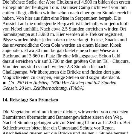
Die höchste Stelle, der Abra Chukura auf 4.900 m bilden den ersten
Höhepunkt der heutigen Tour. Da unser Camp nicht weit von ihm
entfernt liegt, dürften wir ihn schon nach einer guten Stunde erreicht
haben. Von hier aus führt eine Piste in Serpentinen bergab. Die
Aussicht auf die umliegende Bergwelt ist fabelhaft, wird jedoch oft
von Nebel umhüllt. Nach etwa 2,5 Stunden erreichen wir den Ort
Samañapampa auf 3.980 m. Hier werden alle Trekker registriert,
Pässe wurden bisher jedoch dazu nie verlangt. Kekse, Snacks und
das unvermeidliche Coca Cola werden an einem kleinen Kiosk
angeboten. Etwa 30 min. bergab bietet eine schöne Wiese am
Bachrand auf 3.860 m Platz für eine Mittagspause. Schon bald
darauf erreichen wir auf 3.700 m den größten Ort im Tal - Chucura.
Von hier aus sind es noch weitere 2-3 Stunden bis nach
Challapampa. Wir überqueren die Brücke und finden dort gute
Möglichkeiten zu campen, einige Stellen sind sogar überdacht.
► Ca. 250 Hm Aufstieg, 1600 Hm Abstieg und 6-7 Stunden
Gehzeit, 20 km. Zeltübernachtung. (F/M/A)
14. Reisetag:
San Francisco
Die Vegetation wird nun immer dichter, wir werden von den ersten
Baumfarnen überrascht und Bananengewächse zieren den Weg.
Nach 3 Stunden gelangen wir zur Siedlung Choro auf 2.230 m. Bei
Schlechtwetter bietet hier ein Unterstand Schutz vor Regen.
Anschließend queren wir die Brücke und steigen 1 Stunde bergauf.