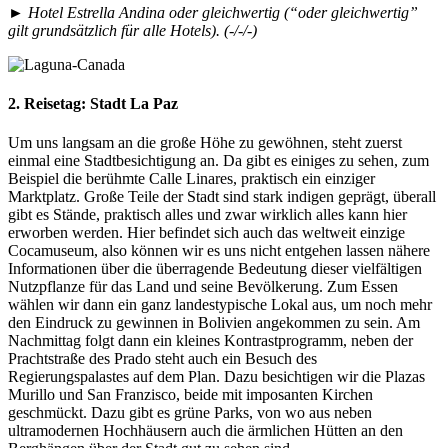
► Hotel Estrella Andina oder gleichwertig (“oder gleichwertig”
gilt grundsätzlich für alle Hotels). (-/-/-)
2. Reisetag:
Stadt La Paz
Um uns langsam an die große Höhe zu gewöhnen, steht zuerst
einmal eine Stadtbesichtigung an. Da gibt es einiges zu sehen, zum
Beispiel die berühmte Calle Linares, praktisch ein einziger
Marktplatz. Große Teile der Stadt sind stark indigen geprägt, überall
gibt es Stände, praktisch alles und zwar wirklich alles kann hier
erworben werden. Hier befindet sich auch das weltweit einzige
Cocamuseum, also können wir es uns nicht entgehen lassen nähere
Informationen über die überragende Bedeutung dieser vielfältigen
Nutzpflanze für das Land und seine Bevölkerung. Zum Essen
wählen wir dann ein ganz landestypische Lokal aus, um noch mehr
den Eindruck zu gewinnen in Bolivien angekommen zu sein. Am
Nachmittag folgt dann ein kleines Kontrastprogramm, neben der
Prachtstraße des Prado steht auch ein Besuch des
Regierungspalastes auf dem Plan. Dazu besichtigen wir die Plazas
Murillo und San Franzisco, beide mit imposanten Kirchen
geschmückt. Dazu gibt es grüne Parks, von wo aus neben
ultramodernen Hochhäusern auch die ärmlichen Hütten an den