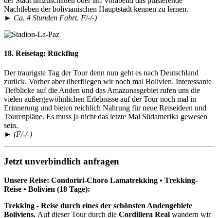
der Stadt umzuschauen oder am Vorabend das pulsierende
Nachtleben der bolivianischen Hauptstadt kennen zu lernen.
► Ca. 4 Stunden Fahrt. F/-/-)
18. Reisetag:
Rückflug
Der traurigste Tag der Tour denn nun geht es nach Deutschland
zurück. Vorher aber überfliegen wir noch mal Bolivien. Interessante
Tiefblicke auf die Anden und das Amazonasgebiet rufen uns die
vielen außergewöhnlichen Erlebnisse auf der Tour noch mal in
Erinnerung und bieten reichlich Nahrung für neue Reiseideen und
Tourenpläne. Es muss ja nicht das letzte Mal Südamerika gewesen
sein.
► (F/-/-)
Jetzt unverbindlich anfragen
Unsere Reise: Condoriri-Choro Lamatrekking • Trekking-
Reise • Bolivien (18 Tage):
Trekking - Reise durch eines der schönsten Andengebiete
Boliviens.
Auf dieser Tour durch die
Cordillera Real
wandern wir