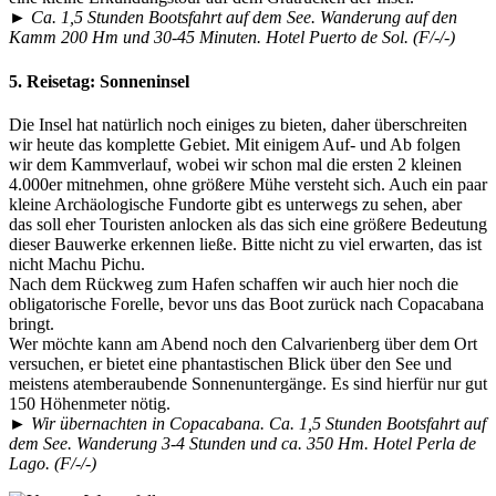
► Ca. 1,5 Stunden Bootsfahrt auf dem See. Wanderung auf den
Kamm 200 Hm und 30-45 Minuten. Hotel Puerto de Sol. (F/-/-)
5. Reisetag:
Sonneninsel
Die Insel hat natürlich noch einiges zu bieten, daher überschreiten
wir heute das komplette Gebiet. Mit einigem Auf- und Ab folgen
wir dem Kammverlauf, wobei wir schon mal die ersten 2 kleinen
4.000er mitnehmen, ohne größere Mühe versteht sich. Auch ein paar
kleine Archäologische Fundorte gibt es unterwegs zu sehen, aber
das soll eher Touristen anlocken als das sich eine größere Bedeutung
dieser Bauwerke erkennen ließe. Bitte nicht zu viel erwarten, das ist
nicht Machu Pichu.
Nach dem Rückweg zum Hafen schaffen wir auch hier noch die
obligatorische Forelle, bevor uns das Boot zurück nach Copacabana
bringt.
Wer möchte kann am Abend noch den Calvarienberg über dem Ort
versuchen, er bietet eine phantastischen Blick über den See und
meistens atemberaubende Sonnenuntergänge. Es sind hierfür nur gut
150 Höhenmeter nötig.
► Wir übernachten in Copacabana. Ca. 1,5 Stunden Bootsfahrt auf
dem See. Wanderung 3-4 Stunden und ca. 350 Hm. Hotel Perla de
Lago. (F/-/-)