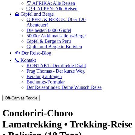
🦒 AFRIKA: Alle Reisen
🇨🇭 ALPEN: Alle Reisen
🗻 Gipfel und Berge
GIPFEL & BERGE: Über 120
Abenteuer!
Die besten 6000-Gipfel
5000er Akklimatisations-Berge
Gipfel & Berge in Peru
Gipfel und Berge in Bolivien
✍️ Der Reise-Blog
📞 Kontakt
KONTAKT: Der direkte Draht
Frag Thomas - Der kurze Weg
Beratung anfragen
Buchungs-Formular
Der Reisenfinder: Deine Wunsch-Reise
Off-Canvas Toggle
Condoriri-Choro
Lamatrekking • Trekking-Reise