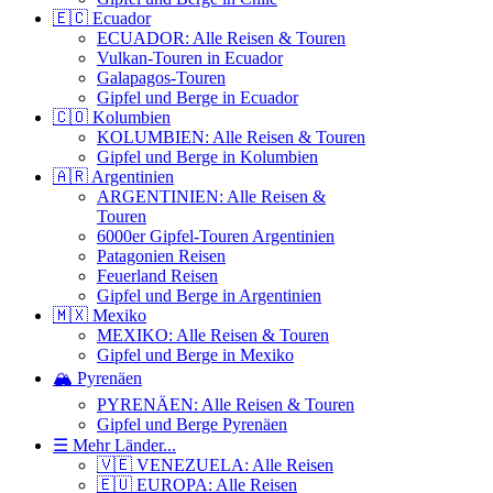
🇪🇨 Ecuador
ECUADOR: Alle Reisen & Touren
Vulkan-Touren in Ecuador
Galapagos-Touren
Gipfel und Berge in Ecuador
🇨🇴 Kolumbien
KOLUMBIEN: Alle Reisen & Touren
Gipfel und Berge in Kolumbien
🇦🇷 Argentinien
ARGENTINIEN: Alle Reisen &
Touren
6000er Gipfel-Touren Argentinien
Patagonien Reisen
Feuerland Reisen
Gipfel und Berge in Argentinien
🇲🇽 Mexiko
MEXIKO: Alle Reisen & Touren
Gipfel und Berge in Mexiko
🏔️ Pyrenäen
PYRENÄEN: Alle Reisen & Touren
Gipfel und Berge Pyrenäen
☰ Mehr Länder...
🇻🇪 VENEZUELA: Alle Reisen
🇪🇺 EUROPA: Alle Reisen