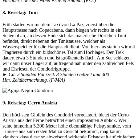
Variabel. Gleiches Hotel Estrella Andina. (F/-/-)
8. Reisetag:
Tuni
Früh starten wir mit dem Taxi von La Paz, zuerst über die
Hauptstrasse nach Copacabana, dann biegen wir rechts in ein
Seitental ab, an dessen Ende sich das malerische Dörfchen Tuni
befindet, direkt nebenan der Tunistausee, welcher als
Wasserspeicher für die Hauptstadt dient. Von hier aus starten wir mit
Tragtieren durch ein bildschönes Tal zum Hochlager. Der Trek
dauert etwa 3 Stunden und ist größtenteils flach. Am See schlagen
wir dann unser Lager auf, aufregend nah unter den zahlreichen Fels-
und Eisriesen der Condoririgruppe.
► Ca. 2 Stunden Fahrzeit. 3 Stunden Gehzeit und 300
Hm. Zeltübernachtung. (F/M/A)
9. Reisetag:
Cerro Austria
Den höchsten Gipfeln des Condoriri vorgelagert, bietet der Cerro
Austria aus der Ferne betrachtet einen imposanten Anblick. Wer
seine immerhin 5.300 Meter hohe ebenmäßige Felspyramide, vom
Tunisee aus zum ersten Mal zu Gesicht bekommt, mag kaum
glauben, dass diese so abweisend wirkende Felsgestalt auf einfachen