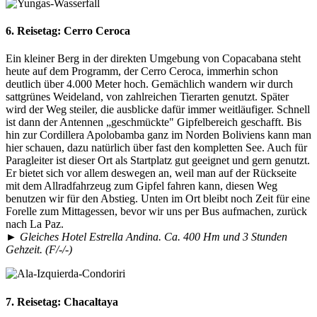
6. Reisetag:
Cerro Ceroca
Ein kleiner Berg in der direkten Umgebung von Copacabana steht
heute auf dem Programm, der Cerro Ceroca, immerhin schon
deutlich über 4.000 Meter hoch. Gemächlich wandern wir durch
sattgrünes Weideland, von zahlreichen Tierarten genutzt. Später
wird der Weg steiler, die ausblicke dafür immer weitläufiger. Schnell
ist dann der Antennen „geschmückte" Gipfelbereich geschafft. Bis
hin zur Cordillera Apolobamba ganz im Norden Boliviens kann man
hier schauen, dazu natürlich über fast den kompletten See. Auch für
Paragleiter ist dieser Ort als Startplatz gut geeignet und gern genutzt.
Er bietet sich vor allem deswegen an, weil man auf der Rückseite
mit dem Allradfahrzeug zum Gipfel fahren kann, diesen Weg
benutzen wir für den Abstieg. Unten im Ort bleibt noch Zeit für eine
Forelle zum Mittagessen, bevor wir uns per Bus aufmachen, zurück
nach La Paz.
► Gleiches Hotel Estrella Andina. Ca. 400 Hm und 3 Stunden
Gehzeit. (F/-/-)
7. Reisetag:
Chacaltaya