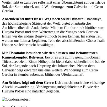
Weiter geht es zum See selbst mit einer Übernachtung auf der Isla de
Sol, der Sonneninsel, und 2 Wanderungen zum Calvario und Cerro
Ceroka.
Anschließend führt unser Weg noch weiter hinauf
: Chacaltaya,
das höchstgelegene Skigebiet der Welt, bietet phantastische
Ausblicke über die Andenkette. Mit dem Condoriritrek hinüber zum
Huayna Potosi und dem Weiterweg in die Yungas nach Coroico
lernen wir die andine Bergwelt noch besser kennen. Im ersten Teil
werden uns Llamas begleiten, Teile des abschließenden Choro Trails
können sie leider nicht bewältigen.
Mit Tiwanaku besuchen wir den ältesten und bekanntesten
Ruinenkomplex Boliviens
, bevor es uns zum Sagenumwobenen
Titicacasee zieht. Einen Höhepunkt bietet dabei sicherlich die Isla de
Sol, der Legende nach Ursprung des Inkareiches. Neben dem
Calvarienberg erwarten uns eine weitere Wanderung zum Cerro
Ceroka in atemberaubender, blühender Uferlandschaft.
Am Schluss folgt mit dem Cerro Uchumachi
noch eine vielseitige
Abschlusswanderung. Verlängerungsmöglichkeiten z.B. wie der
Huayna Potosi sind natürlich gegeben.