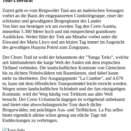
Tour-Übersicht
Zuerst geht es vom Bergweiler Tuni aus an malerischen Seeaugen
vorbei an die Basis der eisgepanzerten Condoririgruppe, einer der
schönsten und gewaltigsten Bergregionen des Landes
Von hier aus besteigen wir am zweiten Tag den Cerro Austria,
immerhin 5.300 Meter hoch und mit entsprechend grandiosen
Ausblicken. Weiter führt der Trek am Mirador vorbei unter die
Eiswand des Maria Lloco und am letzten Tag immer im Angesicht
des gewaltigen Huayna Potosi zum Zongopass.
Der Choro Trail ist wohl der bekannteste der "Yunga Treks", welche
seit Jahrhunderten die karge Welt der Anden mit dem tropischen
Tiefland verbinden. Die landschaftlichen Kontraste von Gletschern
bis zu dichten Nebelwäldern mit Baumfarnen, sind dabei kaum
mehr zu überbieten. Der Ausgangspunkt "La Cumbre", auf 4.670
m, kann mit dem öffentlichen Transportmittel leicht erreicht werden.
Wegen seiner landschaftlichen Schönheit und der fast einzigartigen
Kontraste, wird der Weg häufig von Trekkern aus aller Welt
besucht. Der Cerro Uchumachi dagegen ist weitgehend unbekannt
und bietet eine abwechslungsreiche Tour durch dichte
Bergurwälder, mit prächtigen Aus- und Tiefblicken. La Paz selbst
bietet eigentlich alleine schon genug um etliche Tage mit
Enddeckungen zu verbringen.