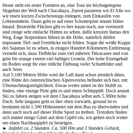
Heute steht ein erster Formtest an, eine Tour ins höchstgelegene
Skigebiet der Welt nach Chacaltaya. Zuerst passieren wir El Alto wo
wir einen kurzen Zwischenstopp einlegen, zum Einkaufen von
Lebensmitteln. Dann geht es auf einer Schotterpiste immer höher
hinauf. Besiedelte Flächen gibt es hier kaum noch, nur vereinzelt
sind einige sehr einfache Hütten zu sehen, dafür kreuzen llamas den
Weg, Enge Serpentinen führen in die Höhe, natürlich dürfen
imposante Tief- und Fernblicke nicht fehlen. Sogar die weiße Kuppe
des Sajamas ist zu sehen, in einigen Hundert Kilometern Entfernung
versteht sich, dazu Tiefblicke zum viel näheren Titicacasee und von
grün bis orange extrem viel farbiges Gestein. Der hohe Eisengehalt
im Boden sorgt für eine rötliche Färbung vieler Schuttfelder und
auch Seen.
Auf 5.100 Metern Höhe wird die Luft dann schon ziemlich dünn,
eine Hütte des österreichischen Alpenvereins befindet sich hier, mit
Übernachtungsmöglichkeit. Etwas weiter unten ist der Skilift zu
finden, eine einzige Piste gibt es und einen Schlepplift. Doch anstatt
Ski zu fahren steigen wir dem Chacaltaya selbst aufs 5.300m hohe
Dach. Sehr langsam geht es hier oben vorwärts, gesund ist es
bestimmt nicht 1.500 Höhenmeter mit dem Bus zu überwinden und
dann auch noch auf dieser Höhe Sport zu treiben. Trotzdem finden
sich immer einige Gäste auf dem Gipfel ein, wir gehen noch weiter
um einen Nachbargipfel zu besteigen.
► Anfahrt ca. 2 Stunden. Ca. 500 Hm und 3 Stunden Gehzeit,