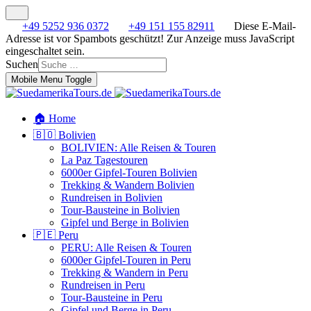
+49 5252 936 0372
+49 151 155 82911
Diese E-Mail-
Adresse ist vor Spambots geschützt! Zur Anzeige muss JavaScript
eingeschaltet sein.
Suchen
Mobile Menu Toggle
🏠 Home
🇧🇴 Bolivien
BOLIVIEN: Alle Reisen & Touren
La Paz Tagestouren
6000er Gipfel-Touren Bolivien
Trekking & Wandern Bolivien
Rundreisen in Bolivien
Tour-Bausteine in Bolivien
Gipfel und Berge in Bolivien
🇵🇪 Peru
PERU: Alle Reisen & Touren
6000er Gipfel-Touren in Peru
Trekking & Wandern in Peru
Rundreisen in Peru
Tour-Bausteine in Peru
Gipfel und Berge in Peru