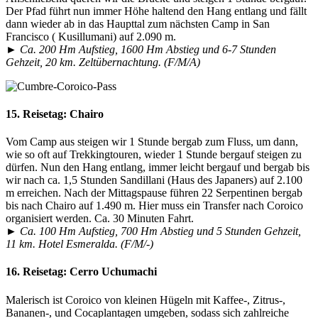
Der Pfad führt nun immer Höhe haltend den Hang entlang und fällt
dann wieder ab in das Haupttal zum nächsten Camp in San
Francisco ( Kusillumani) auf 2.090 m.
► Ca. 200 Hm Aufstieg, 1600 Hm Abstieg und 6-7 Stunden
Gehzeit, 20 km. Zeltübernachtung. (F/M/A)
15. Reisetag:
Chairo
Vom Camp aus steigen wir 1 Stunde bergab zum Fluss, um dann,
wie so oft auf Trekkingtouren, wieder 1 Stunde bergauf steigen zu
dürfen. Nun den Hang entlang, immer leicht bergauf und bergab bis
wir nach ca. 1,5 Stunden Sandillani (Haus des Japaners) auf 2.100
m erreichen. Nach der Mittagspause führen 22 Serpentinen bergab
bis nach Chairo auf 1.490 m. Hier muss ein Transfer nach Coroico
organisiert werden. Ca. 30 Minuten Fahrt.
► Ca. 100 Hm Aufstieg, 700 Hm Abstieg und 5 Stunden Gehzeit,
11 km. Hotel Esmeralda. (F/M/-)
16. Reisetag:
Cerro Uchumachi
Malerisch ist Coroico von kleinen Hügeln mit Kaffee-, Zitrus-,
Bananen-, und Cocaplantagen umgeben, sodass sich zahlreiche