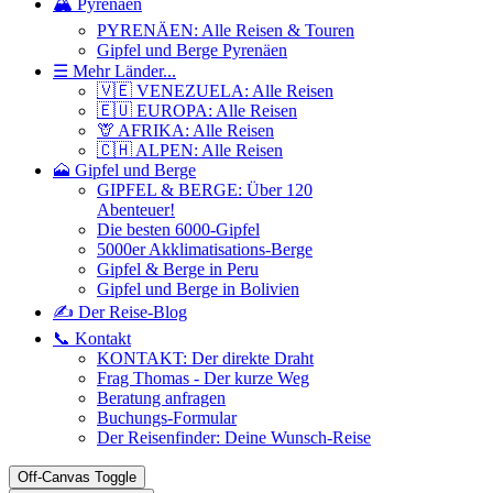
🏔️ Pyrenäen
PYRENÄEN: Alle Reisen & Touren
Gipfel und Berge Pyrenäen
☰ Mehr Länder...
🇻🇪 VENEZUELA: Alle Reisen
🇪🇺 EUROPA: Alle Reisen
🦒 AFRIKA: Alle Reisen
🇨🇭 ALPEN: Alle Reisen
🗻 Gipfel und Berge
GIPFEL & BERGE: Über 120
Abenteuer!
Die besten 6000-Gipfel
5000er Akklimatisations-Berge
Gipfel & Berge in Peru
Gipfel und Berge in Bolivien
✍️ Der Reise-Blog
📞 Kontakt
KONTAKT: Der direkte Draht
Frag Thomas - Der kurze Weg
Beratung anfragen
Buchungs-Formular
Der Reisenfinder: Deine Wunsch-Reise
Off-Canvas Toggle