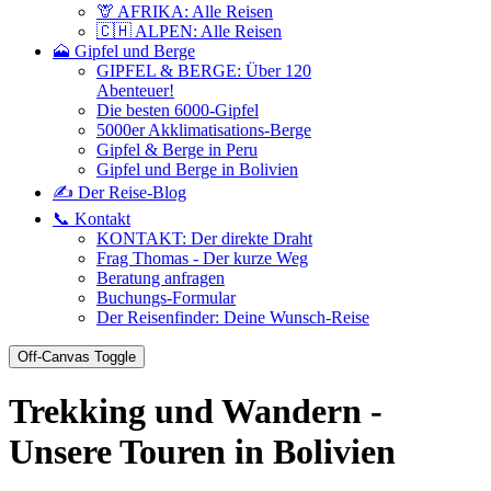
🦒 AFRIKA: Alle Reisen
🇨🇭 ALPEN: Alle Reisen
🗻 Gipfel und Berge
GIPFEL & BERGE: Über 120
Abenteuer!
Die besten 6000-Gipfel
5000er Akklimatisations-Berge
Gipfel & Berge in Peru
Gipfel und Berge in Bolivien
✍️ Der Reise-Blog
📞 Kontakt
KONTAKT: Der direkte Draht
Frag Thomas - Der kurze Weg
Beratung anfragen
Buchungs-Formular
Der Reisenfinder: Deine Wunsch-Reise
Off-Canvas Toggle
Trekking und Wandern -
Unsere Touren in Bolivien