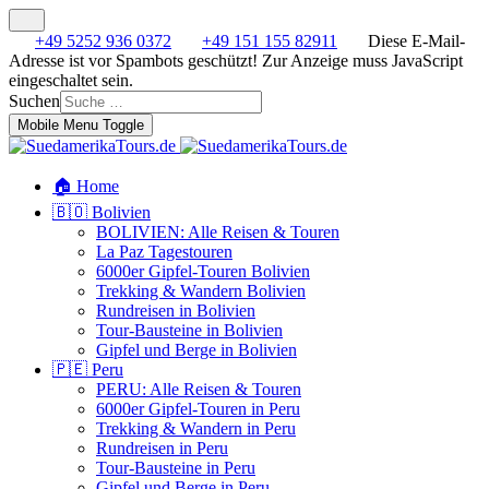
+49 5252 936 0372
+49 151 155 82911
Diese E-Mail-
Adresse ist vor Spambots geschützt! Zur Anzeige muss JavaScript
eingeschaltet sein.
Suchen
Mobile Menu Toggle
🏠 Home
🇧🇴 Bolivien
BOLIVIEN: Alle Reisen & Touren
La Paz Tagestouren
6000er Gipfel-Touren Bolivien
Trekking & Wandern Bolivien
Rundreisen in Bolivien
Tour-Bausteine in Bolivien
Gipfel und Berge in Bolivien
🇵🇪 Peru
PERU: Alle Reisen & Touren
6000er Gipfel-Touren in Peru
Trekking & Wandern in Peru
Rundreisen in Peru
Tour-Bausteine in Peru
Gipfel und Berge in Peru