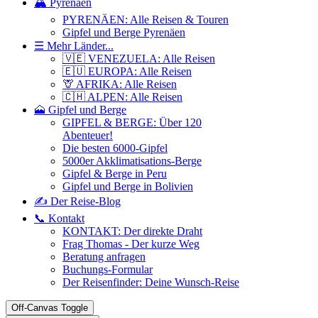
🏔️ Pyrenäen
PYRENÄEN: Alle Reisen & Touren
Gipfel und Berge Pyrenäen
☰ Mehr Länder...
🇻🇪 VENEZUELA: Alle Reisen
🇪🇺 EUROPA: Alle Reisen
🦒 AFRIKA: Alle Reisen
🇨🇭 ALPEN: Alle Reisen
🗻 Gipfel und Berge
GIPFEL & BERGE: Über 120
Abenteuer!
Die besten 6000-Gipfel
5000er Akklimatisations-Berge
Gipfel & Berge in Peru
Gipfel und Berge in Bolivien
✍️ Der Reise-Blog
📞 Kontakt
KONTAKT: Der direkte Draht
Frag Thomas - Der kurze Weg
Beratung anfragen
Buchungs-Formular
Der Reisenfinder: Deine Wunsch-Reise
Off-Canvas Toggle