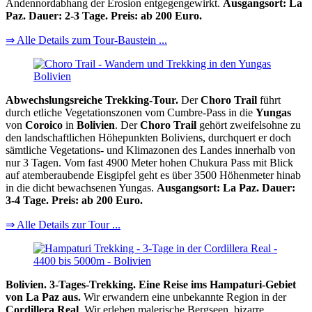
Andennordabhang der Erosion entgegengewirkt.
Ausgangsort: La
Paz. Dauer: 2-3 Tage. Preis: ab 200 Euro.
⇒ Alle Details zum Tour-Baustein ...
Abwechslungsreiche Trekking-Tour.
Der
Choro Trail
führt
durch etliche Vegetationszonen vom Cumbre-Pass in die
Yungas
von
Coroico
in
Bolivien
. Der
Choro Trail
gehört zweifelsohne zu
den landschaftlichen Höhepunkten Boliviens, durchquert er doch
sämtliche Vegetations- und Klimazonen des Landes innerhalb von
nur 3 Tagen. Vom fast 4900 Meter hohen Chukura Pass mit Blick
auf atemberaubende Eisgipfel geht es über 3500 Höhenmeter hinab
in die dicht bewachsenen Yungas.
Ausgangsort: La Paz. Dauer:
3-4 Tage. Preis: ab 200 Euro.
⇒ Alle Details zur Tour ...
Bolivien. 3-Tages-Trekking. Eine Reise ims Hampaturi-Gebiet
von La Paz aus.
Wir erwandern eine unbekannte Region in der
Cordillera Real
. Wir erleben malerische Bergseen, bizarre