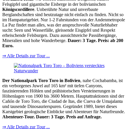
Felsgipfel und gigantische Eisberge in der bolivianischen
Königscordillere
. Unberührte Natur und unverbaute
Berglandschaften sind heutzutage nicht einfach zu finden. Nicht so
im Hampaturigebiet. Nur 1-2 Fahrstunden von der Andenmetropole
La Paz findet man alles, was der anspruchsvolle Naturliebhaber
sucht: Seen und Wasserfälle, gleissende Eisgipfel und Respekt
erheischende Felsburgen. Dazu aussichtsreiche Passübergänge,
Mineralien und hohe Wanderberge.
Dauer: 3 Tage. Preis: ab 200
Euro.
⇒ Alle Details zur Tour ...
Der Nationalpark Toro Toro in Bolivien
, nahe Cochabamba, ist
ein verborgenes Juwel auf 165 km² mit tiefen Canyons,
faszinierenden Höhlen und prähistorischen Versteinerungen in
Höhenlagen von 1900 bis 3600 Metern. Hauptattraktionen sind der
Cañón de Toro Toro, die Ciudad de Itas, die Cueva de Umajalanta
und tausende Dinosaurierspuren. Gegründet 1989, bietet dieses
Karstgebiet geologische Einblicke und Abenteuer für Naturfreunde.
Abenteuer-Tour. Dauer: 3 Tage. Preis auf Anfrage.
⇒ Alle Details zur Tour ...