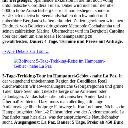
für Bergsteiger.
Spannende Exkursion in die fast noch völlig
untouristische Cordillera Tunari. Dabei wird nicht nur der über
5000m hohe Aussichtsberg Cerro Tunari erstiegen, sondern
zusätzlich malerische Seenlandschaften durchwandert und
unberührte Berglandschaften erkundet. Zudem gewinnen wir einen
Eindruck von Boliviens drittgrösster Metropole Cochabamba und
seinen zahlreichen Märkte. Übernachtet wird im Berghotel Carolina
über der Stadt um eine ideale Höhenanpassung zu
gewährleisten.
Dauer: 4 Tage. Termine und Preise auf Anfrage.
⇒ Alle Details zur Tour ...
5-Tage-Trekking-Tour im Hampaturi-Gebiet - nahe La Paz.
In
der weitgehend unbekannten Region der
Cordillera Real
durchwandern wir abwechslungsreiche Gebirgsregionen und grüne
Täler, klare Seen und Gletscherberge ohne Antennen oder
Liftanlagen. All das haben die bolivianischen Anden fast im
Übermaß zu bieten. Dazu muss man allerdings oft lange
Anfahrtswege über holprige Fahrwege in Kauf nehmen. Nicht so im
Hampaturigebiet: Nur 1-2 Fahrstunden von der Andenmetropole La
Paz findet man hier alles, was der anspruchsvolle Naturliebhaber
sucht.
Ausgangsort: La Paz. Dauer: 5 Tage. Preis: ab 450 Euro.