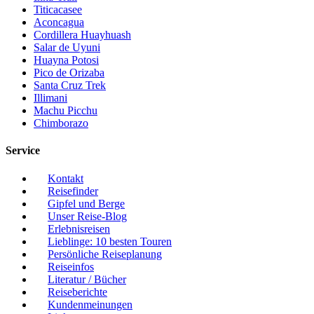
Titicacasee
Aconcagua
Cordillera Huayhuash
Salar de Uyuni
Huayna Potosi
Pico de Orizaba
Santa Cruz Trek
Illimani
Machu Picchu
Chimborazo
Service
Kontakt
Reisefinder
Gipfel und Berge
Unser Reise-Blog
Erlebnisreisen
Lieblinge: 10 besten Touren
Persönliche Reiseplanung
Reiseinfos
Literatur / Bücher
Reiseberichte
Kundenmeinungen