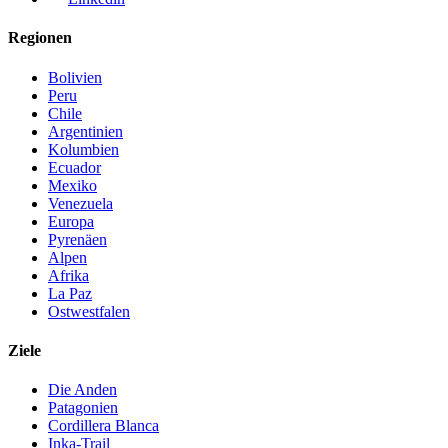
Regionen
Bolivien
Peru
Chile
Argentinien
Kolumbien
Ecuador
Mexiko
Venezuela
Europa
Pyrenäen
Alpen
Afrika
La Paz
Ostwestfalen
Ziele
Die Anden
Patagonien
Cordillera Blanca
Inka-Trail