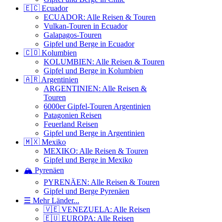
🇪🇨 Ecuador
ECUADOR: Alle Reisen & Touren
Vulkan-Touren in Ecuador
Galapagos-Touren
Gipfel und Berge in Ecuador
🇨🇴 Kolumbien
KOLUMBIEN: Alle Reisen & Touren
Gipfel und Berge in Kolumbien
🇦🇷 Argentinien
ARGENTINIEN: Alle Reisen &
Touren
6000er Gipfel-Touren Argentinien
Patagonien Reisen
Feuerland Reisen
Gipfel und Berge in Argentinien
🇲🇽 Mexiko
MEXIKO: Alle Reisen & Touren
Gipfel und Berge in Mexiko
🏔️ Pyrenäen
PYRENÄEN: Alle Reisen & Touren
Gipfel und Berge Pyrenäen
☰ Mehr Länder...
🇻🇪 VENEZUELA: Alle Reisen
🇪🇺 EUROPA: Alle Reisen