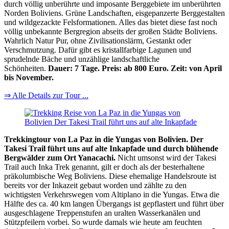
durch völlig unberührte und imposante Berggebiete im unberührten
Norden Boliviens. Grüne Landschaften, eisgepanzerte Berggestalten
und wildgezackte Felsformationen. Alles das bietet diese fast noch
völlig unbekannte Bergregion abseits der großen Städte Boliviens.
Wahrlich Natur Pur, ohne Zivilisationslärm, Gestankt oder
Verschmutzung. Dafür gibt es kristallfarbige Lagunen und
sprudelnde Bäche und unzählige landschaftliche
Schönheiten.
Dauer: 7 Tage. Preis: ab 800 Euro. Zeit: von April
bis November.
⇒ Alle Details zur Tour ...
Trekkingtour von La Paz in die Yungas von Bolivien. Der
Takesi Trail führt uns auf alte Inkapfade und durch blühende
Bergwälder zum Ort Yanacachi.
Nicht umsonst wird der Takesi
Trail auch Inka Trek genannt, gilt er doch als der besterhaltene
präkolumbische Weg Boliviens. Diese ehemalige Handelsroute ist
bereits vor der Inkazeit gebaut worden und zählte zu den
wichtigsten Verkehrswegen vom Altiplano in die Yungas. Etwa die
Hälfte des ca. 40 km langen Übergangs ist gepflastert und führt über
ausgeschlagene Treppenstufen an uralten Wasserkanälen und
Stützpfeilern vorbei. So wurde damals wie heute am feuchten