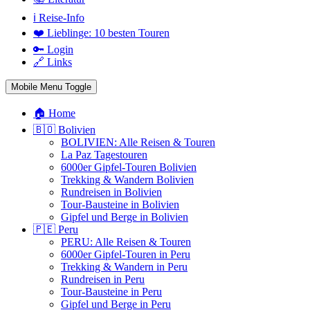
ℹ️ Reise-Info
❤️ Lieblinge: 10 besten Touren
🔑 Login
🔗 Links
Mobile Menu Toggle
🏠 Home
🇧🇴 Bolivien
BOLIVIEN: Alle Reisen & Touren
La Paz Tagestouren
6000er Gipfel-Touren Bolivien
Trekking & Wandern Bolivien
Rundreisen in Bolivien
Tour-Bausteine in Bolivien
Gipfel und Berge in Bolivien
🇵🇪 Peru
PERU: Alle Reisen & Touren
6000er Gipfel-Touren in Peru
Trekking & Wandern in Peru
Rundreisen in Peru
Tour-Bausteine in Peru
Gipfel und Berge in Peru