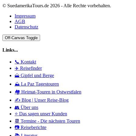
© SuedamerikaTours.de 2026 - Alle Rechte vorbehalten.
Impressum
AGB
Datenschutz
Off-Canvas Toggle
Links...
📞 Kontakt
✈️ Reisefinder
🗻 Gipfel und Berge
⛰️ La Paz Tagestouren
🏘️ Heimat-Touren in Ostwestfalen
✍️ Blog | Unser Reise-Blog
👥 Über uns
⭐ Das sagen unser Kunden
📆 Termine - Die nächsten Touren
📷 Reiseberichte
📚 Literatur