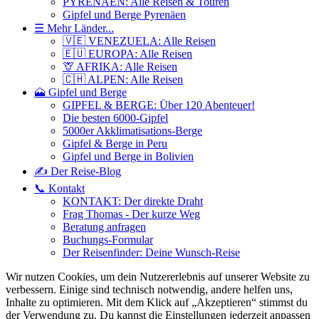
PYRENÄEN: Alle Reisen & Touren
Gipfel und Berge Pyrenäen
☰ Mehr Länder...
🇻🇪 VENEZUELA: Alle Reisen
🇪🇺 EUROPA: Alle Reisen
🦒 AFRIKA: Alle Reisen
🇨🇭 ALPEN: Alle Reisen
🗻 Gipfel und Berge
GIPFEL & BERGE: Über 120 Abenteuer!
Die besten 6000-Gipfel
5000er Akklimatisations-Berge
Gipfel & Berge in Peru
Gipfel und Berge in Bolivien
✍️ Der Reise-Blog
📞 Kontakt
KONTAKT: Der direkte Draht
Frag Thomas - Der kurze Weg
Beratung anfragen
Buchungs-Formular
Der Reisenfinder: Deine Wunsch-Reise
Wir nutzen Cookies, um dein Nutzererlebnis auf unserer Website zu
verbessern. Einige sind technisch notwendig, andere helfen uns,
Inhalte zu optimieren.
Mit dem Klick auf „Akzeptieren“ stimmst du
der Verwendung zu. Du kannst die Einstellungen jederzeit anpassen