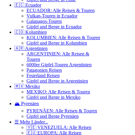
🇪🇨 Ecuador
ECUADOR: Alle Reisen & Touren
Vulkan-Touren in Ecuador
Galapagos-Touren
Gipfel und Berge in Ecuador
🇨🇴 Kolumbien
KOLUMBIEN: Alle Reisen & Touren
Gipfel und Berge in Kolumbien
🇦🇷 Argentinien
ARGENTINIEN: Alle Reisen &
Touren
6000er Gipfel-Touren Argentinien
Patagonien Reisen
Feuerland Reisen
Gipfel und Berge in Argentinien
🇲🇽 Mexiko
MEXIKO: Alle Reisen & Touren
Gipfel und Berge in Mexiko
🏔️ Pyrenäen
PYRENÄEN: Alle Reisen & Touren
Gipfel und Berge Pyrenäen
☰ Mehr Länder...
🇻🇪 VENEZUELA: Alle Reisen
🇪🇺 EUROPA: Alle Reisen