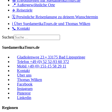
🤩 Erlebnisreisen mit SuedamerikaTours.de
📍 Außergewöhnliche Orte
✈️ Reiseziele
🗓️ Persönliche Reiseplanung zu deinem Wunschtermin
ℹ️ Über SuedamerikaTours.de und Thomas Wilken
📞 Kontakt
Suchen
SuedamerikaTours.de
Gladiolenweg 23 • 33175 Bad Lippspringe
Telefon +49 (0) 52 52-93 60 372
Mobil +49 (0) 151-15 58 29 11
Kontakt
Über uns
Thomas Wilken
Facebook
Instagram
Pinterest
Linkedin
Regionen