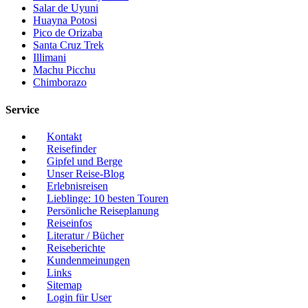
Salar de Uyuni
Huayna Potosi
Pico de Orizaba
Santa Cruz Trek
Illimani
Machu Picchu
Chimborazo
Service
Kontakt
Reisefinder
Gipfel und Berge
Unser Reise-Blog
Erlebnisreisen
Lieblinge: 10 besten Touren
Persönliche Reiseplanung
Reiseinfos
Literatur / Bücher
Reiseberichte
Kundenmeinungen
Links
Sitemap
Login für User