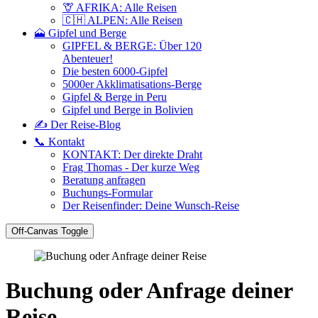
🦒 AFRIKA: Alle Reisen
🇨🇭 ALPEN: Alle Reisen
🗻 Gipfel und Berge
GIPFEL & BERGE: Über 120
Abenteuer!
Die besten 6000-Gipfel
5000er Akklimatisations-Berge
Gipfel & Berge in Peru
Gipfel und Berge in Bolivien
✍️ Der Reise-Blog
📞 Kontakt
KONTAKT: Der direkte Draht
Frag Thomas - Der kurze Weg
Beratung anfragen
Buchungs-Formular
Der Reisenfinder: Deine Wunsch-Reise
Off-Canvas Toggle
Buchung oder Anfrage deiner
Reise