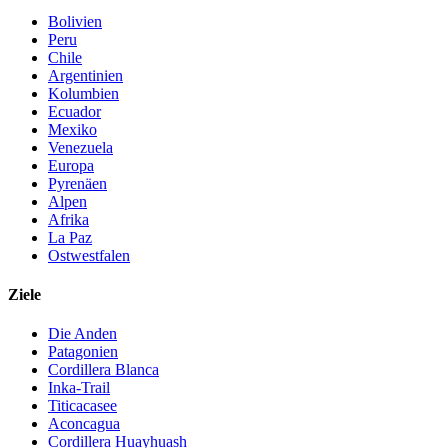
Bolivien
Peru
Chile
Argentinien
Kolumbien
Ecuador
Mexiko
Venezuela
Europa
Pyrenäen
Alpen
Afrika
La Paz
Ostwestfalen
Ziele
Die Anden
Patagonien
Cordillera Blanca
Inka-Trail
Titicacasee
Aconcagua
Cordillera Huayhuash