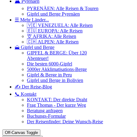
🏔️ Pyrenäen
PYRENÄEN: Alle Reisen & Touren
Gipfel und Berge Pyrenäen
☰ Mehr Länder...
🇻🇪 VENEZUELA: Alle Reisen
🇪🇺 EUROPA: Alle Reisen
🦒 AFRIKA: Alle Reisen
🇨🇭 ALPEN: Alle Reisen
🗻 Gipfel und Berge
GIPFEL & BERGE: Über 120
Abenteuer!
Die besten 6000-Gipfel
5000er Akklimatisations-Berge
Gipfel & Berge in Peru
Gipfel und Berge in Bolivien
✍️ Der Reise-Blog
📞 Kontakt
KONTAKT: Der direkte Draht
Frag Thomas - Der kurze Weg
Beratung anfragen
Buchungs-Formular
Der Reisenfinder: Deine Wunsch-Reise
Off-Canvas Toggle