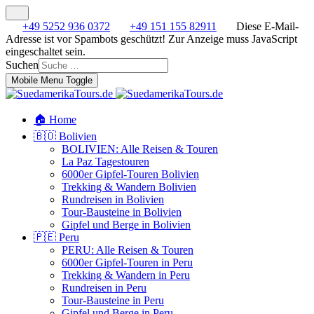
+49 5252 936 0372
+49 151 155 82911
Diese E-Mail-
Adresse ist vor Spambots geschützt! Zur Anzeige muss JavaScript
eingeschaltet sein.
Suchen
Mobile Menu Toggle
🏠 Home
🇧🇴 Bolivien
BOLIVIEN: Alle Reisen & Touren
La Paz Tagestouren
6000er Gipfel-Touren Bolivien
Trekking & Wandern Bolivien
Rundreisen in Bolivien
Tour-Bausteine in Bolivien
Gipfel und Berge in Bolivien
🇵🇪 Peru
PERU: Alle Reisen & Touren
6000er Gipfel-Touren in Peru
Trekking & Wandern in Peru
Rundreisen in Peru
Tour-Bausteine in Peru
Gipfel und Berge in Peru