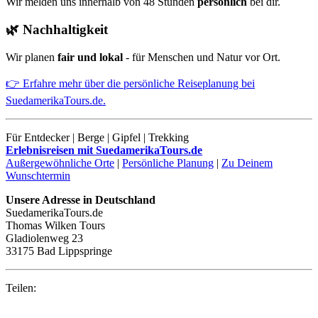
Wir melden uns innerhalb von 48 Stunden
persönlich
bei dir.
🌿 Nachhaltigkeit
Wir planen
fair und lokal
- für Menschen und Natur vor Ort.
👉 Erfahre mehr über die persönliche Reiseplanung bei
SuedamerikaTours.de.
Für Entdecker | Berge | Gipfel | Trekking
Erlebnisreisen mit SuedamerikaTours.de
Außergewöhnliche Orte
|
Persönliche Planung
|
Zu Deinem
Wunschtermin
Unsere Adresse in Deutschland
SuedamerikaTours.de
Thomas Wilken Tours
Gladiolenweg 23
33175 Bad Lippspringe
Teilen: