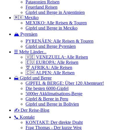
Patagonien Reisen
Feuerland Reisen
Gipfel und Berge in Argentinien
🇲🇽 Mexiko
MEXIKO: Alle Reisen & Touren
Gipfel und Berge in Mexiko
🏔️ Pyrenäen
PYRENÄEN: Alle Reisen & Touren
Gipfel und Berge Pyrenäen
☰ Mehr Länder...
🇻🇪 VENEZUELA: Alle Reisen
🇪🇺 EUROPA: Alle Reisen
🦒 AFRIKA: Alle Reisen
🇨🇭 ALPEN: Alle Reisen
🗻 Gipfel und Berge
GIPFEL & BERGE: Über 120 Abenteuer!
Die besten 6000-Gipfel
5000er Akklimatisations-Berge
Gipfel & Berge in Peru
Gipfel und Berge in Bolivien
✍️ Der Reise-Blog
📞 Kontakt
KONTAKT: Der direkte Draht
Frag Thomas - Der kurze Weg