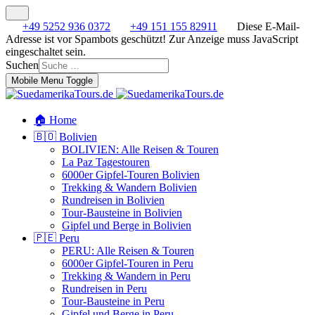
+49 5252 936 0372
+49 151 155 82911
Diese E-Mail-
Adresse ist vor Spambots geschützt! Zur Anzeige muss JavaScript
eingeschaltet sein.
Suchen
Mobile Menu Toggle
🏠 Home
🇧🇴 Bolivien
BOLIVIEN: Alle Reisen & Touren
La Paz Tagestouren
6000er Gipfel-Touren Bolivien
Trekking & Wandern Bolivien
Rundreisen in Bolivien
Tour-Bausteine in Bolivien
Gipfel und Berge in Bolivien
🇵🇪 Peru
PERU: Alle Reisen & Touren
6000er Gipfel-Touren in Peru
Trekking & Wandern in Peru
Rundreisen in Peru
Tour-Bausteine in Peru
Gipfel und Berge in Peru