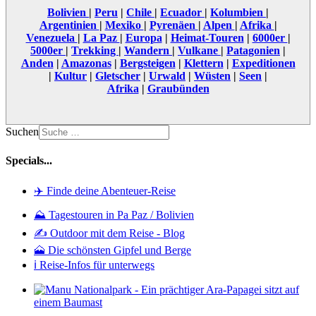
Bolivien
|
Peru
|
Chile
|
Ecuador
|
Kolumbien
|
Argentinien
|
Mexiko
|
Pyrenäen
|
Alpen
|
Afrika
|
Venezuela
|
La Paz
|
Europa
|
Heimat-Touren
|
6000er
|
5000er
|
Trekking
|
Wandern
|
Vulkane
|
Patagonien
|
Anden
|
Amazonas
|
Bergsteigen
|
Klettern
|
Expeditionen
|
Kultur
|
Gletscher
|
Urwald
|
Wüsten
|
Seen
|
Afrika
|
Graubünden
Suchen
Specials...
✈️ Finde deine Abenteuer-Reise
⛰️ Tagestouren in Pa Paz / Bolivien
✍️ Outdoor mit dem Reise - Blog
🗻 Die schönsten Gipfel und Berge
ℹ️ Reise-Infos für unterwegs