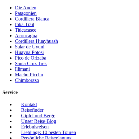
Die Anden
Patagonien
Cordillera Blanca
Inka-Trail
Titicacasee
Aconcagua
Cordillera Huayhuash
Salar de Uyuni
Huayna Potosi
Pico de Orizaba
Santa Cruz Trek
Illimani
Machu Picchu
Chimborazo
Service
Kontakt
Reisefinder
Gipfel und Berge
Unser Reise-Blog
Erlebnisreisen
Lieblinge: 10 besten Touren
Persönliche Reiseplanung