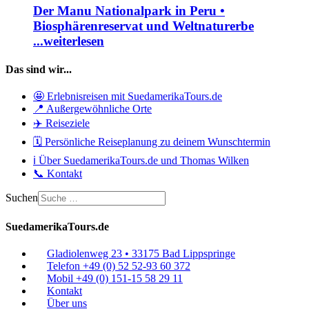
Der Manu Nationalpark in Peru •
Biosphärenreservat und Weltnaturerbe
...weiterlesen
Das sind wir...
🤩 Erlebnisreisen mit SuedamerikaTours.de
📍 Außergewöhnliche Orte
✈️ Reiseziele
🗓️ Persönliche Reiseplanung zu deinem Wunschtermin
ℹ️ Über SuedamerikaTours.de und Thomas Wilken
📞 Kontakt
Suchen
SuedamerikaTours.de
Gladiolenweg 23 • 33175 Bad Lippspringe
Telefon +49 (0) 52 52-93 60 372
Mobil +49 (0) 151-15 58 29 11
Kontakt
Über uns