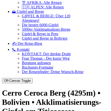
🦒 AFRIKA: Alle Reisen
🇨🇭 ALPEN: Alle Reisen
🗻 Gipfel und Berge
GIPFEL & BERGE: Über 120
Abenteuer!
Die besten 6000-Gipfel
5000er Akklimatisations-Berge
Gipfel & Berge in Peru
Gipfel und Berge in Bolivien
✍️ Der Reise-Blog
📞 Kontakt
KONTAKT: Der direkte Draht
Frag Thomas - Der kurze Weg
Beratung anfragen
Buchungs-Formular
Der Reisenfinder: Deine Wunsch-Reise
Off-Canvas Toggle
Cerro Ceroca Berg (4295m) •
Bolivien • Akklimatisierungs-