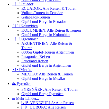
🇪🇨 Ecuador
ECUADOR: Alle Reisen & Touren
Vulkan-Touren in Ecuador
Galapagos-Touren
Gipfel und Berge in Ecuador
🇨🇴 Kolumbien
KOLUMBIEN: Alle Reisen & Touren
Gipfel und Berge in Kolumbien
🇦🇷 Argentinien
ARGENTINIEN: Alle Reisen &
Touren
6000er Gipfel-Touren Argentinien
Patagonien Reisen
Feuerland Reisen
Gipfel und Berge in Argentinien
🇲🇽 Mexiko
MEXIKO: Alle Reisen & Touren
Gipfel und Berge in Mexiko
🏔️ Pyrenäen
PYRENÄEN: Alle Reisen & Touren
Gipfel und Berge Pyrenäen
☰ Mehr Länder...
🇻🇪 VENEZUELA: Alle Reisen
🇪🇺 EUROPA: Alle Reisen