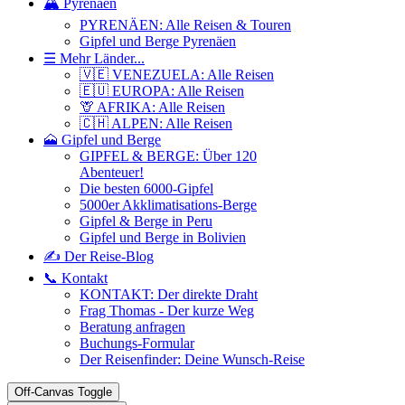
🏔️ Pyrenäen
PYRENÄEN: Alle Reisen & Touren
Gipfel und Berge Pyrenäen
☰ Mehr Länder...
🇻🇪 VENEZUELA: Alle Reisen
🇪🇺 EUROPA: Alle Reisen
🦒 AFRIKA: Alle Reisen
🇨🇭 ALPEN: Alle Reisen
🗻 Gipfel und Berge
GIPFEL & BERGE: Über 120
Abenteuer!
Die besten 6000-Gipfel
5000er Akklimatisations-Berge
Gipfel & Berge in Peru
Gipfel und Berge in Bolivien
✍️ Der Reise-Blog
📞 Kontakt
KONTAKT: Der direkte Draht
Frag Thomas - Der kurze Weg
Beratung anfragen
Buchungs-Formular
Der Reisenfinder: Deine Wunsch-Reise
Off-Canvas Toggle