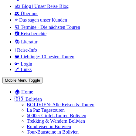
✍️ Blog | Unser Reise-Blog
👥 Über uns
⭐ Das sagen unser Kunden
📆 Termine - Die nächsten Touren
📷 Reiseberichte
📚 Literatur
ℹ️ Reise-Info
❤️ Lieblinge: 10 besten Touren
🔑 Login
🔗 Links
Mobile Menu Toggle
🏠 Home
🇧🇴 Bolivien
BOLIVIEN: Alle Reisen & Touren
La Paz Tagestouren
6000er Gipfel-Touren Bolivien
Trekking & Wandern Bolivien
Rundreisen in Bolivien
Tour-Bausteine in Bolivien