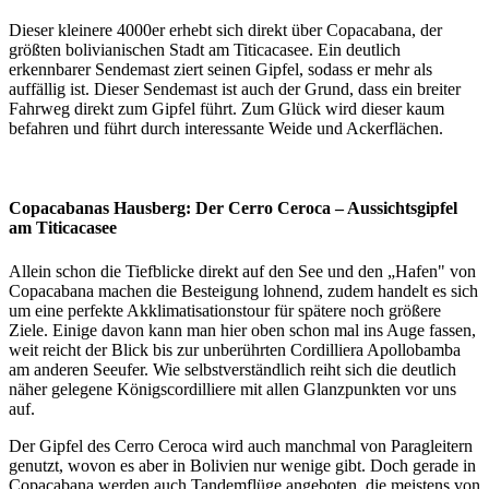
Dieser kleinere 4000er erhebt sich direkt über Copacabana, der
größten bolivianischen Stadt am Titicacasee. Ein deutlich
erkennbarer Sendemast ziert seinen Gipfel, sodass er mehr als
auffällig ist. Dieser Sendemast ist auch der Grund, dass ein breiter
Fahrweg direkt zum Gipfel führt. Zum Glück wird dieser kaum
befahren und führt durch interessante Weide und Ackerflächen.
Copacabanas Hausberg: Der Cerro Ceroca – Aussichtsgipfel
am Titicacasee
Allein schon die Tiefblicke direkt auf den See und den „Hafen" von
Copacabana machen die Besteigung lohnend, zudem handelt es sich
um eine perfekte Akklimatisationstour für spätere noch größere
Ziele. Einige davon kann man hier oben schon mal ins Auge fassen,
weit reicht der Blick bis zur unberührten Cordilliera Apollobamba
am anderen Seeufer. Wie selbstverständlich reiht sich die deutlich
näher gelegene Königscordilliere mit allen Glanzpunkten vor uns
auf.
Der Gipfel des Cerro Ceroca wird auch manchmal von Paragleitern
genutzt, wovon es aber in Bolivien nur wenige gibt. Doch gerade in
Copacabana werden auch Tandemflüge angeboten, die meistens von