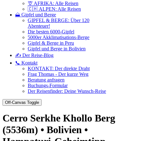
🦒 AFRIKA: Alle Reisen
🇨🇭 ALPEN: Alle Reisen
🗻 Gipfel und Berge
GIPFEL & BERGE: Über 120
Abenteuer!
Die besten 6000-Gipfel
5000er Akklimatisations-Berge
Gipfel & Berge in Peru
Gipfel und Berge in Bolivien
✍️ Der Reise-Blog
📞 Kontakt
KONTAKT: Der direkte Draht
Frag Thomas - Der kurze Weg
Beratung anfragen
Buchungs-Formular
Der Reisenfinder: Deine Wunsch-Reise
Off-Canvas Toggle
Cerro Serkhe Khollo Berg
(5536m) • Bolivien •