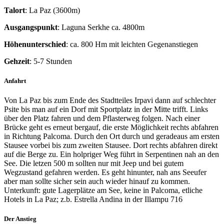
Talort
: La Paz (3600m)
Ausgangspunkt
: Laguna Serkhe ca. 4800m
Höhenunterschied
: ca. 800 Hm mit leichten Gegenanstiegen
Gehzeit
: 5-7 Stunden
Anfahrt
Von La Paz bis zum Ende des Stadtteiles Irpavi dann auf schlechter
Psite bis man auf ein Dorf mit Sportplatz in der Mitte trifft. Links
über den Platz fahren und dem Pflasterweg folgen. Nach einer
Brücke geht es erneut bergauf, die erste Möglichkeit rechts abfahren
in Richtung Palcoma. Durch den Ort durch und geradeaus am ersten
Stausee vorbei bis zum zweiten Stausee. Dort rechts abfahren direkt
auf die Berge zu. Ein holpriger Weg führt in Serpentinen nah an den
See. Die letzen 500 m sollten nur mit Jeep und bei gutem
Wegzustand gefahren werden. Es geht hinunter, nah ans Seeufer
aber man sollte sicher sein auch wieder hinauf zu kommen.
Unterkunft: gute Lagerplätze am See, keine in Palcoma, etliche
Hotels in La Paz; z.b. Estrella Andina in der Illampu 716
Der Anstieg