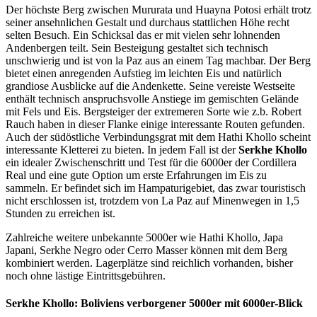
Der höchste Berg zwischen Mururata und Huayna Potosi erhält trotz
seiner ansehnlichen Gestalt und durchaus stattlichen Höhe recht
selten Besuch. Ein Schicksal das er mit vielen sehr lohnenden
Andenbergen teilt. Sein Besteigung gestaltet sich technisch
unschwierig und ist von la Paz aus an einem Tag machbar. Der Berg
bietet einen anregenden Aufstieg im leichten Eis und natürlich
grandiose Ausblicke auf die Andenkette. Seine vereiste Westseite
enthält technisch anspruchsvolle Anstiege im gemischten Gelände
mit Fels und Eis. Bergsteiger der extremeren Sorte wie z.b. Robert
Rauch haben in dieser Flanke einige interessante Routen gefunden.
Auch der südöstliche Verbindungsgrat mit dem Hathi Khollo scheint
interessante Kletterei zu bieten. In jedem Fall ist der
Serkhe Khollo
ein idealer Zwischenschritt und Test für die 6000er der Cordillera
Real und eine gute Option um erste Erfahrungen im Eis zu
sammeln. Er befindet sich im Hampaturigebiet, das zwar touristisch
nicht erschlossen ist, trotzdem von La Paz auf Minenwegen in 1,5
Stunden zu erreichen ist.
Zahlreiche weitere unbekannte 5000er wie Hathi Khollo, Japa
Japani, Serkhe Negro oder Cerro Masser können mit dem Berg
kombiniert werden. Lagerplätze sind reichlich vorhanden, bisher
noch ohne lästige Eintrittsgebühren.
Serkhe Khollo: Boliviens verborgener 5000er mit 6000er-Blick