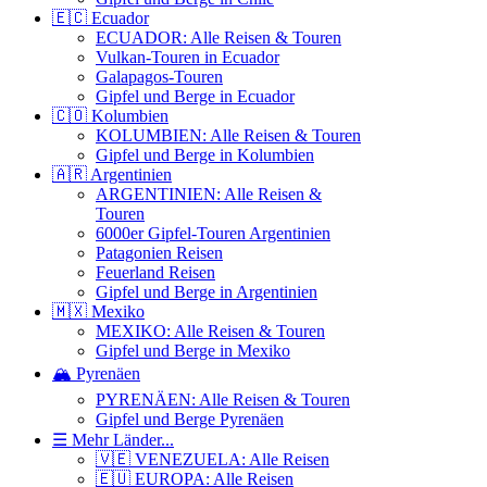
🇪🇨 Ecuador
ECUADOR: Alle Reisen & Touren
Vulkan-Touren in Ecuador
Galapagos-Touren
Gipfel und Berge in Ecuador
🇨🇴 Kolumbien
KOLUMBIEN: Alle Reisen & Touren
Gipfel und Berge in Kolumbien
🇦🇷 Argentinien
ARGENTINIEN: Alle Reisen &
Touren
6000er Gipfel-Touren Argentinien
Patagonien Reisen
Feuerland Reisen
Gipfel und Berge in Argentinien
🇲🇽 Mexiko
MEXIKO: Alle Reisen & Touren
Gipfel und Berge in Mexiko
🏔️ Pyrenäen
PYRENÄEN: Alle Reisen & Touren
Gipfel und Berge Pyrenäen
☰ Mehr Länder...
🇻🇪 VENEZUELA: Alle Reisen
🇪🇺 EUROPA: Alle Reisen