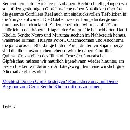
Serpentinen in den Aufstieg einzubauen. Recht schnell gelangen wir
so auf den geräumigen Gipfel, welche neben Ausblicken über fast
die gesamte Cordillera Real auch mit eindrucksvollen Tiefblicken in
die Yungas aufwartet. Die Ostabstürze der Hampaturiberge sind
durchaus beeindruckend. Zudem ebefinden wir uns auf 5552m
natürlich in den höheren Etagen der Anden. Die benachbarten Hathi
Khollo, Serkhe Negro und Mururata stechen im Nahbereich heraus,
waehrend Illimani, Huayna Potosi, Chachacomani und Ancohuma
die ganz grossen Blickfänge bilden. Auch die fernen Sajamaberge
sind deutlich auszumachen, ebenso wie die nähere Cordillera
Quimsa Cruz südlich des Illimani. Trotz der fantastischen
Gipfelschau müssen wir natürlich irgendwann wieder hinunter, am
besten bleiben wir dafür am Aufstiegsweg, denn eine wirklich gute
Alternative gibt es nicht.
Möchtest Du den Gipfel besteigen? Kontaktiere uns, um Deine
Bergtour zum Cerro Serkhe Khollo mit uns zu planen.
Teilen: