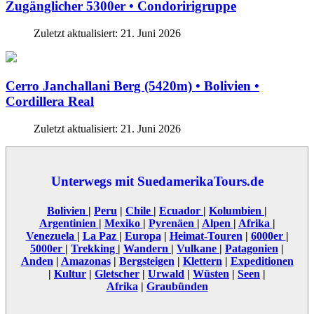
Zugänglicher 5300er • Condoririgruppe
Zuletzt aktualisiert: 21. Juni 2026
Cerro Janchallani Berg (5420m) • Bolivien •
Cordillera Real
Zuletzt aktualisiert: 21. Juni 2026
Unterwegs mit SuedamerikaTours.de
Bolivien
|
Peru
|
Chile
|
Ecuador
|
Kolumbien
|
Argentinien
|
Mexiko
|
Pyrenäen
|
Alpen
|
Afrika
|
Venezuela
|
La Paz
|
Europa
|
Heimat-Touren
|
6000er
|
5000er
|
Trekking
|
Wandern
|
Vulkane
|
Patagonien
|
Anden
|
Amazonas
|
Bergsteigen
|
Klettern
|
Expeditionen
|
Kultur
|
Gletscher
|
Urwald
|
Wüsten
|
Seen
|
Afrika
|
Graubünden