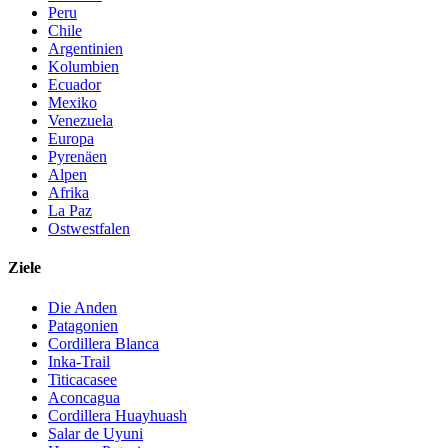
Peru
Chile
Argentinien
Kolumbien
Ecuador
Mexiko
Venezuela
Europa
Pyrenäen
Alpen
Afrika
La Paz
Ostwestfalen
Ziele
Die Anden
Patagonien
Cordillera Blanca
Inka-Trail
Titicacasee
Aconcagua
Cordillera Huayhuash
Salar de Uyuni