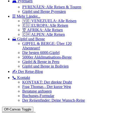
🏔️ Pyrenäen
PYRENÄEN: Alle Reisen & Touren
Gipfel und Berge Pyrenäen
☰ Mehr Länder...
🇻🇪 VENEZUELA: Alle Reisen
🇪🇺 EUROPA: Alle Reisen
🦒 AFRIKA: Alle Reisen
🇨🇭 ALPEN: Alle Reisen
🗻 Gipfel und Berge
GIPFEL & BERGE: Über 120
Abenteuer!
Die besten 6000-Gipfel
5000er Akklimatisations-Berge
Gipfel & Berge in Peru
Gipfel und Berge in Bolivien
✍️ Der Reise-Blog
📞 Kontakt
KONTAKT: Der direkte Draht
Frag Thomas - Der kurze Weg
Beratung anfragen
Buchungs-Formular
Der Reisenfinder: Deine Wunsch-Reise
Off-Canvas Toggle