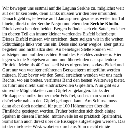
Wir bewegen uns erstmal auf die Laguna Serkhe zu, möglichst weit
auf der linken Seite, denn Links müssen wir den See umrunden.
Danach geht es, teilweise auf Llamaspuren geradeaus weiter ins Tal
hinein, direkt unter Serkhe Negro und eben dem
Serkhe Khollo
.
Direkt zwischen den beiden Bergen befindet sich ein Sattel, welcher
im oberen Teil ein immer kleiner werdendes Eisfeld beherbergt.
Dieses Eisfeld müssen wir erreichen, dazu steigen wir in die weiten
Schutthänge links von uns ein. Diese sind zwar weglos, aber gut zu
begehen und nicht allzu steil. An beliebiger Stelle können wir
aufsteigen und auf den rechten Rand des Eisfeldes zusteuern. Hier
legen wir die Steigeisen an und und überwinden das spaltenlose
Firnfeld. Mehr als 40 Grad steil ist es nirgendwo, sodass Pickel und
Gurt nur von weniger erfahrenen Bergsteigern mitgeführt werden
müssen. Kurz bevor wir den Sattel erreichen wenden wir uns nach
Rechts, wo ein breites, verfirntes Band den besten Weiterweg bietet.
Es führt uns direkt zum eindrucksvollen Gipfelfirn. Nun gibt es 2
sinnvolle Möglichkeiten zum Gipfel zu gelangen. Links der
Firnkappe schmilzt immer mehr Fels frei, sodass man von dort
eisfrei sehr nah an den Gipfel gelangen kann. Am Schluss muss
dann aber doch nochmal für gute 100 Höhenmeter über die
Firnfläche gestiegen werden. Früher befanden sich doch einige
Spalten in diesem Firnfeld, mittlerweile ist es praktisch Spaltenfrei.
Somit kann auch direkt über die Eiskappe aufgestiegen werden. Das
ist der direkteste Weg, wobei es durchaus Sinn macht einige