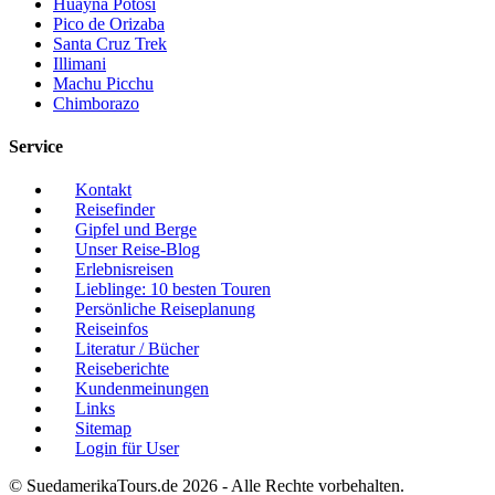
Huayna Potosi
Pico de Orizaba
Santa Cruz Trek
Illimani
Machu Picchu
Chimborazo
Service
Kontakt
Reisefinder
Gipfel und Berge
Unser Reise-Blog
Erlebnisreisen
Lieblinge: 10 besten Touren
Persönliche Reiseplanung
Reiseinfos
Literatur / Bücher
Reiseberichte
Kundenmeinungen
Links
Sitemap
Login für User
© SuedamerikaTours.de 2026 - Alle Rechte vorbehalten.