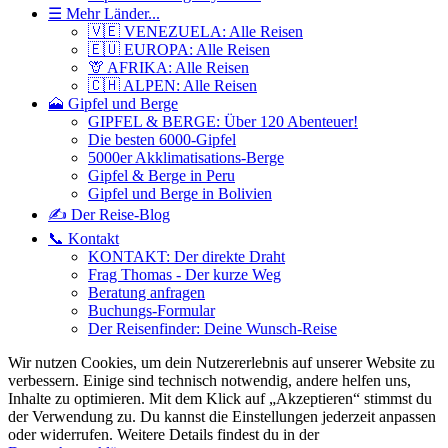
☰ Mehr Länder...
🇻🇪 VENEZUELA: Alle Reisen
🇪🇺 EUROPA: Alle Reisen
🦒 AFRIKA: Alle Reisen
🇨🇭 ALPEN: Alle Reisen
🗻 Gipfel und Berge
GIPFEL & BERGE: Über 120 Abenteuer!
Die besten 6000-Gipfel
5000er Akklimatisations-Berge
Gipfel & Berge in Peru
Gipfel und Berge in Bolivien
✍️ Der Reise-Blog
📞 Kontakt
KONTAKT: Der direkte Draht
Frag Thomas - Der kurze Weg
Beratung anfragen
Buchungs-Formular
Der Reisenfinder: Deine Wunsch-Reise
Wir nutzen Cookies, um dein Nutzererlebnis auf unserer Website zu
verbessern. Einige sind technisch notwendig, andere helfen uns,
Inhalte zu optimieren.
Mit dem Klick auf „Akzeptieren“ stimmst du
der Verwendung zu. Du kannst die Einstellungen jederzeit anpassen
oder widerrufen. Weitere Details findest du in der