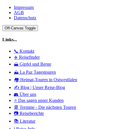
Impressum
AGB
Datenschutz
Off-Canvas Toggle
Links...
📞 Kontakt
✈️ Reisefinder
🗻 Gipfel und Berge
⛰️ La Paz Tagestouren
🏘️ Heimat-Touren in Ostwestfalen
✍️ Blog | Unser Reise-Blog
👥 Über uns
⭐ Das sagen unser Kunden
📆 Termine - Die nächsten Touren
📷 Reiseberichte
📚 Literatur
ℹ️ Reise-Info