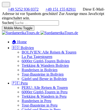
+49 5252 936 0372
+49 151 155 82911
Diese E-Mail-
Adresse ist vor Spambots geschützt! Zur Anzeige muss JavaScript
eingeschaltet sein.
Suchen
Mobile Menu Toggle
🏠 Home
🇧🇴 Bolivien
BOLIVIEN: Alle Reisen & Touren
La Paz Tagestouren
6000er Gipfel-Touren Bolivien
Trekking & Wandern Bolivien
Rundreisen in Bolivien
Tour-Bausteine in Bolivien
Gipfel und Berge in Bolivien
🇵🇪 Peru
PERU: Alle Reisen & Touren
6000er Gipfel-Touren in Peru
Trekking & Wandern in Peru
Rundreisen in Peru
Tour-Bausteine in Peru
Gipfel und Berge in Peru