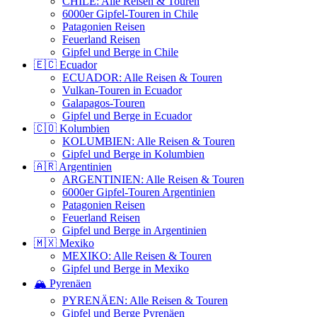
CHILE: Alle Reisen & Touren
6000er Gipfel-Touren in Chile
Patagonien Reisen
Feuerland Reisen
Gipfel und Berge in Chile
🇪🇨 Ecuador
ECUADOR: Alle Reisen & Touren
Vulkan-Touren in Ecuador
Galapagos-Touren
Gipfel und Berge in Ecuador
🇨🇴 Kolumbien
KOLUMBIEN: Alle Reisen & Touren
Gipfel und Berge in Kolumbien
🇦🇷 Argentinien
ARGENTINIEN: Alle Reisen & Touren
6000er Gipfel-Touren Argentinien
Patagonien Reisen
Feuerland Reisen
Gipfel und Berge in Argentinien
🇲🇽 Mexiko
MEXIKO: Alle Reisen & Touren
Gipfel und Berge in Mexiko
🏔️ Pyrenäen
PYRENÄEN: Alle Reisen & Touren
Gipfel und Berge Pyrenäen