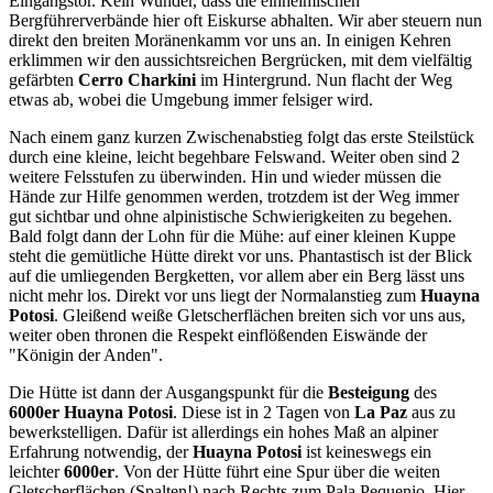
Eingangstor. Kein Wunder, dass die einheimischen
Bergführerverbände hier oft Eiskurse abhalten. Wir aber steuern nun
direkt den breiten Moränenkamm vor uns an. In einigen Kehren
erklimmen wir den aussichtsreichen Bergrücken, mit dem vielfältig
gefärbten
Cerro Charkini
im Hintergrund. Nun flacht der Weg
etwas ab, wobei die Umgebung immer felsiger wird.
Nach einem ganz kurzen Zwischenabstieg folgt das erste Steilstück
durch eine kleine, leicht begehbare Felswand. Weiter oben sind 2
weitere Felsstufen zu überwinden. Hin und wieder müssen die
Hände zur Hilfe genommen werden, trotzdem ist der Weg immer
gut sichtbar und ohne alpinistische Schwierigkeiten zu begehen.
Bald folgt dann der Lohn für die Mühe: auf einer kleinen Kuppe
steht die gemütliche Hütte direkt vor uns. Phantastisch ist der Blick
auf die umliegenden Bergketten, vor allem aber ein Berg lässt uns
nicht mehr los. Direkt vor uns liegt der Normalanstieg zum
Huayna
Potosi
. Gleißend weiße Gletscherflächen breiten sich vor uns aus,
weiter oben thronen die Respekt einflößenden Eiswände der
"Königin der Anden".
Die Hütte ist dann der Ausgangspunkt für die
Besteigung
des
6000er
Huayna Potosi
. Diese ist in 2 Tagen von
La Paz
aus zu
bewerkstelligen. Dafür ist allerdings ein hohes Maß an alpiner
Erfahrung notwendig, der
Huayna Potosi
ist keineswegs ein
leichter
6000er
. Von der Hütte führt eine Spur über die weiten
Gletscherflächen (Spalten!) nach Rechts zum Pala Pequenio. Hier