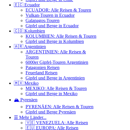
🇪🇨 Ecuador
ECUADOR: Alle Reisen & Touren
Vulkan-Touren in Ecuador
Galapagos-Touren
Gipfel und Berge in Ecuador
🇨🇴 Kolumbien
KOLUMBIEN: Alle Reisen & Touren
Gipfel und Berge in Kolumbien
🇦🇷 Argentinien
ARGENTINIEN: Alle Reisen &
Touren
6000er Gipfel-Touren Argentinien
Patagonien Reisen
Feuerland Reisen
Gipfel und Berge in Argentinien
🇲🇽 Mexiko
MEXIKO: Alle Reisen & Touren
Gipfel und Berge in Mexiko
🏔️ Pyrenäen
PYRENÄEN: Alle Reisen & Touren
Gipfel und Berge Pyrenäen
☰ Mehr Länder...
🇻🇪 VENEZUELA: Alle Reisen
🇪🇺 EUROPA: Alle Reisen