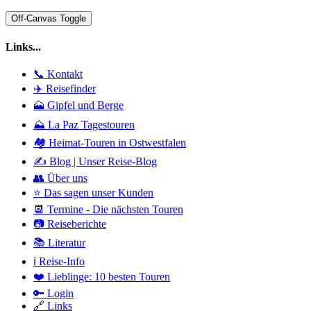
Off-Canvas Toggle
Links...
📞 Kontakt
✈️ Reisefinder
🗻 Gipfel und Berge
⛰️ La Paz Tagestouren
🏘️ Heimat-Touren in Ostwestfalen
✍️ Blog | Unser Reise-Blog
👥 Über uns
⭐ Das sagen unser Kunden
📆 Termine - Die nächsten Touren
📷 Reiseberichte
📚 Literatur
ℹ️ Reise-Info
❤️ Lieblinge: 10 besten Touren
🔑 Login
🔗 Links