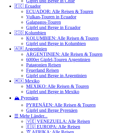
Gipfel und Berge in Chile
🇪🇨 Ecuador
ECUADOR: Alle Reisen & Touren
Vulkan-Touren in Ecuador
Galapagos-Touren
Gipfel und Berge in Ecuador
🇨🇴 Kolumbien
KOLUMBIEN: Alle Reisen & Touren
Gipfel und Berge in Kolumbien
🇦🇷 Argentinien
ARGENTINIEN: Alle Reisen & Touren
6000er Gipfel-Touren Argentinien
Patagonien Reisen
Feuerland Reisen
Gipfel und Berge in Argentinien
🇲🇽 Mexiko
MEXIKO: Alle Reisen & Touren
Gipfel und Berge in Mexiko
🏔️ Pyrenäen
PYRENÄEN: Alle Reisen & Touren
Gipfel und Berge Pyrenäen
☰ Mehr Länder...
🇻🇪 VENEZUELA: Alle Reisen
🇪🇺 EUROPA: Alle Reisen
🦒 AFRIKA: Alle Reisen