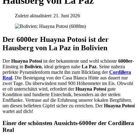
Hausberg von La Paz
Zuletzt aktualisiert: 21. Juni 2026
Der 6000er Huayna Potosi ist der
Hausberg von La Paz in Bolivien
Der
Huayna Potosí
ist der bekannteste und wohl schönste
6000er
-
Einstieg in
Bolivien
, ideal gelegen nahe
La Paz
. Seine nahezu
perfekte Pyramidenform macht ihn zum Blickfang der
Cordillera
Real
. Die Besteigung von der Casa Blanca Hütte aus dauert nur
zwei Tage. Du überwindest rund 900 Höhenmeter im Eis. Obwohl
er oft unterschätzt wird, erfordert der
Huayna Potosí
gute
Kondition und fundierte Eistechnik, besonders an der steilen
Endflanke. Vertraue auf die Erfahrung unserer lokalen Bergführer,
um diesen beliebten Gipfel sicher zu erreichen. Der
Huayna Potosí
wartet auf dich!
Einer der schönsten Aussichts-6000er der Cordillera
Real