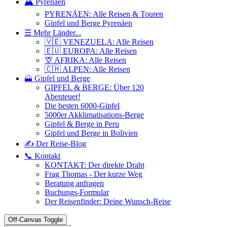
🏔️ Pyrenäen
PYRENÄEN: Alle Reisen & Touren
Gipfel und Berge Pyrenäen
☰ Mehr Länder...
🇻🇪 VENEZUELA: Alle Reisen
🇪🇺 EUROPA: Alle Reisen
🦒 AFRIKA: Alle Reisen
🇨🇭 ALPEN: Alle Reisen
🗻 Gipfel und Berge
GIPFEL & BERGE: Über 120
Abenteuer!
Die besten 6000-Gipfel
5000er Akklimatisations-Berge
Gipfel & Berge in Peru
Gipfel und Berge in Bolivien
✍️ Der Reise-Blog
📞 Kontakt
KONTAKT: Der direkte Draht
Frag Thomas - Der kurze Weg
Beratung anfragen
Buchungs-Formular
Der Reisenfinder: Deine Wunsch-Reise
Off-Canvas Toggle