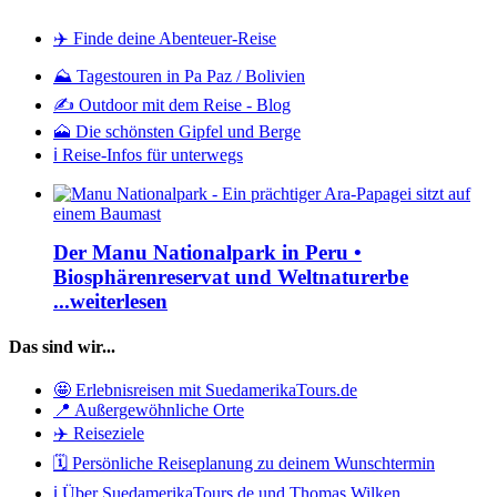
✈️ Finde deine Abenteuer-Reise
⛰️ Tagestouren in Pa Paz / Bolivien
✍️ Outdoor mit dem Reise - Blog
🗻 Die schönsten Gipfel und Berge
ℹ️ Reise-Infos für unterwegs
Der Manu Nationalpark in Peru •
Biosphärenreservat und Weltnaturerbe
...weiterlesen
Das sind wir...
🤩 Erlebnisreisen mit SuedamerikaTours.de
📍 Außergewöhnliche Orte
✈️ Reiseziele
🗓️ Persönliche Reiseplanung zu deinem Wunschtermin
ℹ️ Über SuedamerikaTours.de und Thomas Wilken