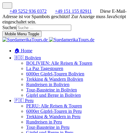
+49 5252 936 0372
+49 151 155 82911
Diese E-Mail-
Adresse ist vor Spambots geschützt! Zur Anzeige muss JavaScript
eingeschaltet sein.
Suchen
Mobile Menu Toggle
🏠 Home
🇧🇴 Bolivien
BOLIVIEN: Alle Reisen & Touren
La Paz Tagestouren
6000er Gipfel-Touren Bolivien
Trekking & Wandern Bolivien
Rundreisen in Bolivien
Tour-Bausteine in Bolivien
Gipfel und Berge in Bolivien
🇵🇪 Peru
PERU: Alle Reisen & Touren
6000er Gipfel-Touren in Peru
Trekking & Wandern in Peru
Rundreisen in Peru
Tour-Bausteine in Peru
Gipfel und Berge in Peru