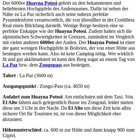
Der 6000er
Huayna Potosi
gehört zu den bekanntesten und
beliebtesten Hochgipfeln des Andenraumes. Dafür ist neben der
Nähe zu La Paz sicherlich auch seine nahezu perfekte
Pyramidenform verantwortlich, die von überallher in der Cordillera
Real einen Blickfang darstellt. Wenige Berge besitzen eine so
perfekte Eiskappe wie der
Huayna Potosi
. Zudem halten sich die
alpinistischen Schwierigkeiten in Grenzen, zumindest im Vergleich
mit vielen anderen
6000er
der Anden. Der
Huayna Potosi
ist einer
der ganz wenigen Hochgipfeln in Bolivien, der von einer Hütte aus
bestiegen werden kann. Also ist kein Camping nötig. Wer wirklich
fit und gut akklimatisiert ist kann den Berg sogar an einem Tag von
La Paz
bzw. dem
Zongopass
aus besteigen.
Talort
: La Paz (3600 m)
Ausgangspunkt
: Zongo-Pass (ca. 4650 m)
Anfahrt zum
Huayna Potosi
: Am einfachsten mit dem Taxi. Von
El Alto
fahren auch gelegentlich Busse ins Zongotal, leider starten
diese um 3 Uhr in der Nacht. Da
El Alto
um diese Zeit kein allzu
sicherer Ort für Touristen ist, ist von dieser Möglichkeit eher
abzuraten.
Höhenunterschied
: ca. 600 m zur Hütte und dann knapp 900 zum
Gipfel.