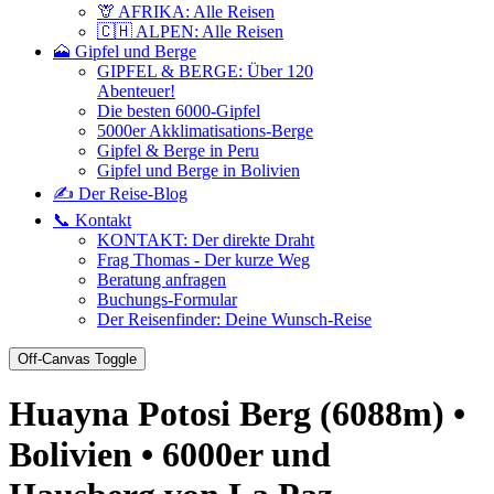
🦒 AFRIKA: Alle Reisen
🇨🇭 ALPEN: Alle Reisen
🗻 Gipfel und Berge
GIPFEL & BERGE: Über 120
Abenteuer!
Die besten 6000-Gipfel
5000er Akklimatisations-Berge
Gipfel & Berge in Peru
Gipfel und Berge in Bolivien
✍️ Der Reise-Blog
📞 Kontakt
KONTAKT: Der direkte Draht
Frag Thomas - Der kurze Weg
Beratung anfragen
Buchungs-Formular
Der Reisenfinder: Deine Wunsch-Reise
Off-Canvas Toggle
Huayna Potosi Berg (6088m) •
Bolivien • 6000er und