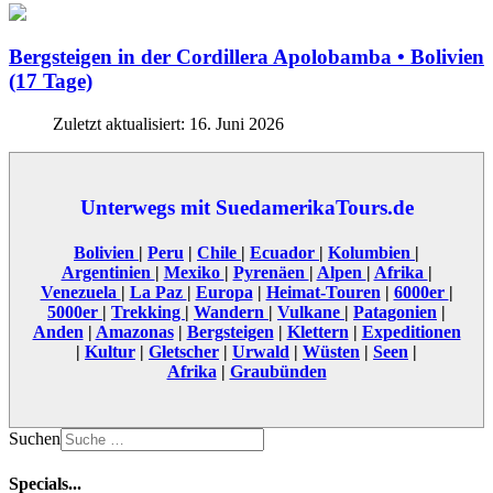
Bergsteigen in der Cordillera Apolobamba • Bolivien
(17 Tage)
Zuletzt aktualisiert: 16. Juni 2026
Unterwegs mit SuedamerikaTours.de
Bolivien
|
Peru
|
Chile
|
Ecuador
|
Kolumbien
|
Argentinien
|
Mexiko
|
Pyrenäen
|
Alpen
|
Afrika
|
Venezuela
|
La Paz
|
Europa
|
Heimat-Touren
|
6000er
|
5000er
|
Trekking
|
Wandern
|
Vulkane
|
Patagonien
|
Anden
|
Amazonas
|
Bergsteigen
|
Klettern
|
Expeditionen
|
Kultur
|
Gletscher
|
Urwald
|
Wüsten
|
Seen
|
Afrika
|
Graubünden
Suchen
Specials...