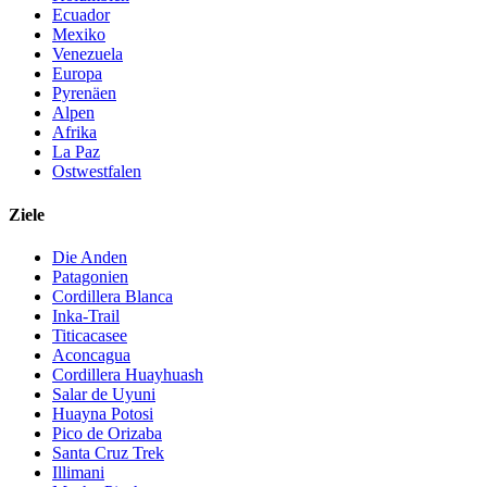
Ecuador
Mexiko
Venezuela
Europa
Pyrenäen
Alpen
Afrika
La Paz
Ostwestfalen
Ziele
Die Anden
Patagonien
Cordillera Blanca
Inka-Trail
Titicacasee
Aconcagua
Cordillera Huayhuash
Salar de Uyuni
Huayna Potosi
Pico de Orizaba
Santa Cruz Trek
Illimani