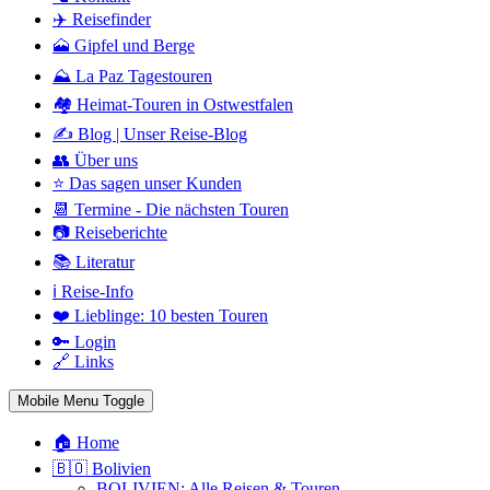
✈️ Reisefinder
🗻 Gipfel und Berge
⛰️ La Paz Tagestouren
🏘️ Heimat-Touren in Ostwestfalen
✍️ Blog | Unser Reise-Blog
👥 Über uns
⭐ Das sagen unser Kunden
📆 Termine - Die nächsten Touren
📷 Reiseberichte
📚 Literatur
ℹ️ Reise-Info
❤️ Lieblinge: 10 besten Touren
🔑 Login
🔗 Links
Mobile Menu Toggle
🏠 Home
🇧🇴 Bolivien
BOLIVIEN: Alle Reisen & Touren