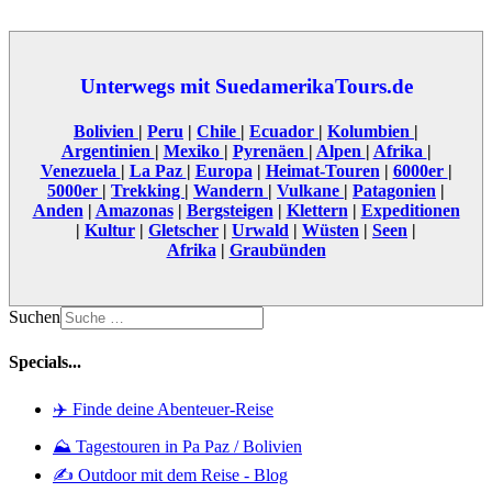
Unterwegs mit SuedamerikaTours.de
Bolivien
|
Peru
|
Chile
|
Ecuador
|
Kolumbien
|
Argentinien
|
Mexiko
|
Pyrenäen
|
Alpen
|
Afrika
|
Venezuela
|
La Paz
|
Europa
|
Heimat-Touren
|
6000er
|
5000er
|
Trekking
|
Wandern
|
Vulkane
|
Patagonien
|
Anden
|
Amazonas
|
Bergsteigen
|
Klettern
|
Expeditionen
|
Kultur
|
Gletscher
|
Urwald
|
Wüsten
|
Seen
|
Afrika
|
Graubünden
Suchen
Specials...
✈️ Finde deine Abenteuer-Reise
⛰️ Tagestouren in Pa Paz / Bolivien
✍️ Outdoor mit dem Reise - Blog