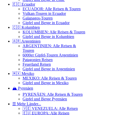
🇪🇨 Ecuador
ECUADOR: Alle Reisen & Touren
Vulkan-Touren in Ecuador
Galapagos-Touren
Gipfel und Berge in Ecuador
🇨🇴 Kolumbien
KOLUMBIEN: Alle Reisen & Touren
Gipfel und Berge in Kolumbien
🇦🇷 Argentinien
ARGENTINIEN: Alle Reisen &
Touren
6000er Gipfel-Touren Argentinien
Patagonien Reisen
Feuerland Reisen
Gipfel und Berge in Argentinien
🇲🇽 Mexiko
MEXIKO: Alle Reisen & Touren
Gipfel und Berge in Mexiko
🏔️ Pyrenäen
PYRENÄEN: Alle Reisen & Touren
Gipfel und Berge Pyrenäen
☰ Mehr Länder...
🇻🇪 VENEZUELA: Alle Reisen
🇪🇺 EUROPA: Alle Reisen