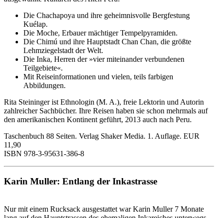
Die Chachapoya und ihre geheimnisvolle Bergfestung
Kuélap.
Die Moche, Erbauer mächtiger Tempelpyramiden.
Die Chimú und ihre Hauptstadt Chan Chan, die größte
Lehmziegelstadt der Welt.
Die Inka, Herren der »vier miteinander verbundenen
Teilgebiete«.
Mit Reiseinformationen und vielen, teils farbigen
Abbildungen.
Rita Steininger ist Ethnologin (M. A.), freie Lektorin und Autorin
zahlreicher Sachbücher. Ihre Reisen haben sie schon mehrmals auf
den amerikanischen Kontinent geführt, 2013 auch nach Peru.
Taschenbuch 88 Seiten. Verlag Shaker Media. 1. Auflage. EUR
11,90
ISBN 978-3-95631-386-8
Karin Muller: Entlang der Inkastrasse
Nur mit einem Rucksack ausgestattet war Karin Muller 7 Monate
lang auf den Hauptstrassen des ehemaligen Inkareiches unterwegs,