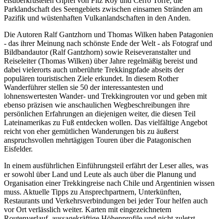
eisüberkrusteten Gipfel von Fitz Roy und Cerro Torre, die
Parklandschaft des Seengebiets zwischen einsamen Stränden am
Pazifik und wüstenhaften Vulkanlandschaften in den Anden.
Die Autoren Ralf Gantzhorn und Thomas Wilken haben Patagonien
- das ihrer Meinung nach schönste Ende der Welt - als Fotograf und
Bildbandautor (Ralf Gantzhorn) sowie Reiseveranstalter und
Reiseleiter (Thomas Wilken) über Jahre regelmäßig bereist und
dabei vielerorts auch unberührte Trekkingpfade abseits der
populären touristischen Ziele erkundet. In diesem Rother
Wanderführer stellen sie 50 der interessantesten und
lohnenswertesten Wander- und Trekkingrouten vor und geben mit
ebenso präzisen wie anschaulichen Wegbeschreibungen ihre
persönlichen Erfahrungen an diejenigen weiter, die diesen Teil
Lateinamerikas zu Fuß entdecken wollen. Das vielfältige Angebot
reicht von eher gemütlichen Wanderungen bis zu äußerst
anspruchsvollen mehrtägigen Touren über die Patagonischen
Eisfelder.
In einem ausführlichen Einführungsteil erfährt der Leser alles, was
er sowohl über Land und Leute als auch über die Planung und
Organisation einer Trekkingreise nach Chile und Argentinien wissen
muss. Aktuelle Tipps zu Ansprechpartnern, Unterkünften,
Restaurants und Verkehrsverbindungen bei jeder Tour helfen auch
vor Ort verlässlich weiter. Karten mit eingezeichnetem
Routenverlauf, aussagekräftige Höhenprofile und nicht zuletzt