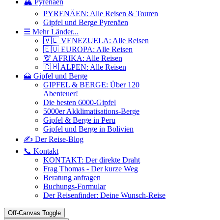
🏔️ Pyrenäen
PYRENÄEN: Alle Reisen & Touren
Gipfel und Berge Pyrenäen
☰ Mehr Länder...
🇻🇪 VENEZUELA: Alle Reisen
🇪🇺 EUROPA: Alle Reisen
🦒 AFRIKA: Alle Reisen
🇨🇭 ALPEN: Alle Reisen
🗻 Gipfel und Berge
GIPFEL & BERGE: Über 120
Abenteuer!
Die besten 6000-Gipfel
5000er Akklimatisations-Berge
Gipfel & Berge in Peru
Gipfel und Berge in Bolivien
✍️ Der Reise-Blog
📞 Kontakt
KONTAKT: Der direkte Draht
Frag Thomas - Der kurze Weg
Beratung anfragen
Buchungs-Formular
Der Reisenfinder: Deine Wunsch-Reise
Off-Canvas Toggle