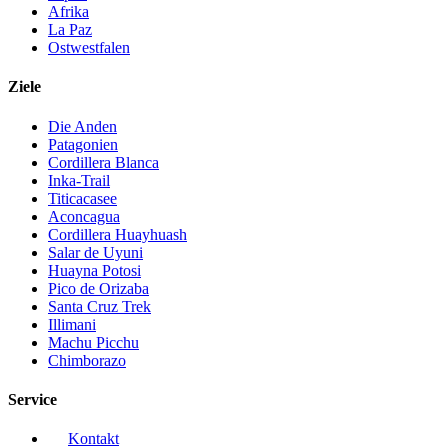
Afrika
La Paz
Ostwestfalen
Ziele
Die Anden
Patagonien
Cordillera Blanca
Inka-Trail
Titicacasee
Aconcagua
Cordillera Huayhuash
Salar de Uyuni
Huayna Potosi
Pico de Orizaba
Santa Cruz Trek
Illimani
Machu Picchu
Chimborazo
Service
Kontakt