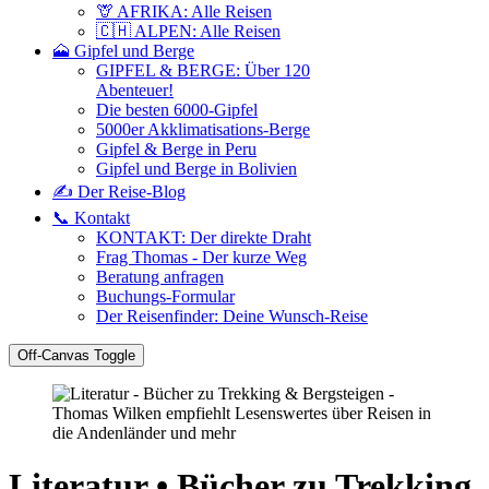
🦒 AFRIKA: Alle Reisen
🇨🇭 ALPEN: Alle Reisen
🗻 Gipfel und Berge
GIPFEL & BERGE: Über 120
Abenteuer!
Die besten 6000-Gipfel
5000er Akklimatisations-Berge
Gipfel & Berge in Peru
Gipfel und Berge in Bolivien
✍️ Der Reise-Blog
📞 Kontakt
KONTAKT: Der direkte Draht
Frag Thomas - Der kurze Weg
Beratung anfragen
Buchungs-Formular
Der Reisenfinder: Deine Wunsch-Reise
Off-Canvas Toggle
Literatur • Bücher zu Trekking