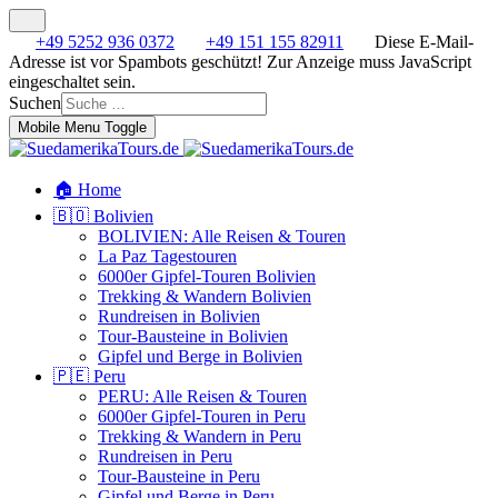
+49 5252 936 0372
+49 151 155 82911
Diese E-Mail-
Adresse ist vor Spambots geschützt! Zur Anzeige muss JavaScript
eingeschaltet sein.
Suchen
Mobile Menu Toggle
🏠 Home
🇧🇴 Bolivien
BOLIVIEN: Alle Reisen & Touren
La Paz Tagestouren
6000er Gipfel-Touren Bolivien
Trekking & Wandern Bolivien
Rundreisen in Bolivien
Tour-Bausteine in Bolivien
Gipfel und Berge in Bolivien
🇵🇪 Peru
PERU: Alle Reisen & Touren
6000er Gipfel-Touren in Peru
Trekking & Wandern in Peru
Rundreisen in Peru
Tour-Bausteine in Peru
Gipfel und Berge in Peru