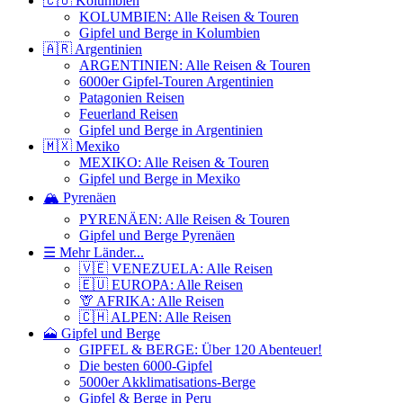
🇨🇴 Kolumbien
KOLUMBIEN: Alle Reisen & Touren
Gipfel und Berge in Kolumbien
🇦🇷 Argentinien
ARGENTINIEN: Alle Reisen & Touren
6000er Gipfel-Touren Argentinien
Patagonien Reisen
Feuerland Reisen
Gipfel und Berge in Argentinien
🇲🇽 Mexiko
MEXIKO: Alle Reisen & Touren
Gipfel und Berge in Mexiko
🏔️ Pyrenäen
PYRENÄEN: Alle Reisen & Touren
Gipfel und Berge Pyrenäen
☰ Mehr Länder...
🇻🇪 VENEZUELA: Alle Reisen
🇪🇺 EUROPA: Alle Reisen
🦒 AFRIKA: Alle Reisen
🇨🇭 ALPEN: Alle Reisen
🗻 Gipfel und Berge
GIPFEL & BERGE: Über 120 Abenteuer!
Die besten 6000-Gipfel
5000er Akklimatisations-Berge
Gipfel & Berge in Peru