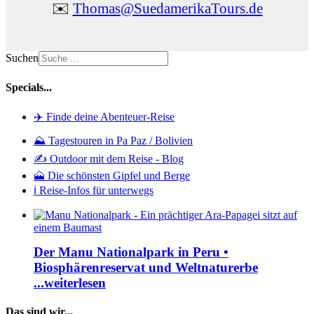
✉️
Thomas@SuedamerikaTours.de
Suchen
Specials...
✈️ Finde deine Abenteuer-Reise
⛰️ Tagestouren in Pa Paz / Bolivien
✍️ Outdoor mit dem Reise - Blog
🗻 Die schönsten Gipfel und Berge
ℹ️ Reise-Infos für unterwegs
Der Manu Nationalpark in Peru •
Biosphärenreservat und Weltnaturerbe
...weiterlesen
Das sind wir...