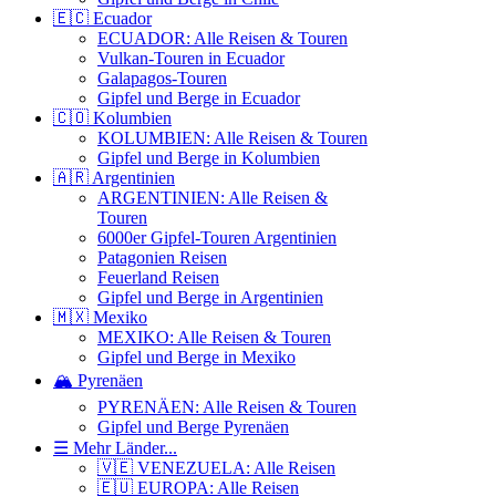
🇪🇨 Ecuador
ECUADOR: Alle Reisen & Touren
Vulkan-Touren in Ecuador
Galapagos-Touren
Gipfel und Berge in Ecuador
🇨🇴 Kolumbien
KOLUMBIEN: Alle Reisen & Touren
Gipfel und Berge in Kolumbien
🇦🇷 Argentinien
ARGENTINIEN: Alle Reisen &
Touren
6000er Gipfel-Touren Argentinien
Patagonien Reisen
Feuerland Reisen
Gipfel und Berge in Argentinien
🇲🇽 Mexiko
MEXIKO: Alle Reisen & Touren
Gipfel und Berge in Mexiko
🏔️ Pyrenäen
PYRENÄEN: Alle Reisen & Touren
Gipfel und Berge Pyrenäen
☰ Mehr Länder...
🇻🇪 VENEZUELA: Alle Reisen
🇪🇺 EUROPA: Alle Reisen