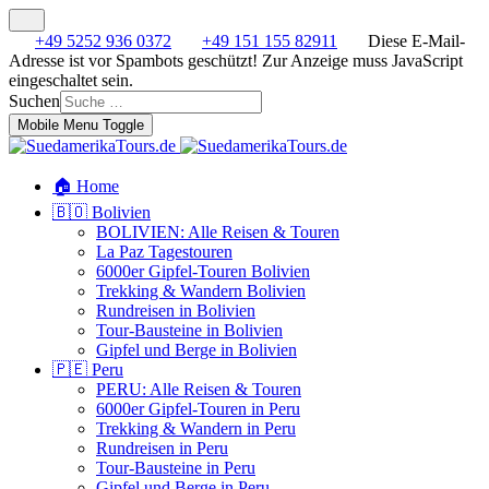
+49 5252 936 0372
+49 151 155 82911
Diese E-Mail-
Adresse ist vor Spambots geschützt! Zur Anzeige muss JavaScript
eingeschaltet sein.
Suchen
Mobile Menu Toggle
🏠 Home
🇧🇴 Bolivien
BOLIVIEN: Alle Reisen & Touren
La Paz Tagestouren
6000er Gipfel-Touren Bolivien
Trekking & Wandern Bolivien
Rundreisen in Bolivien
Tour-Bausteine in Bolivien
Gipfel und Berge in Bolivien
🇵🇪 Peru
PERU: Alle Reisen & Touren
6000er Gipfel-Touren in Peru
Trekking & Wandern in Peru
Rundreisen in Peru
Tour-Bausteine in Peru
Gipfel und Berge in Peru