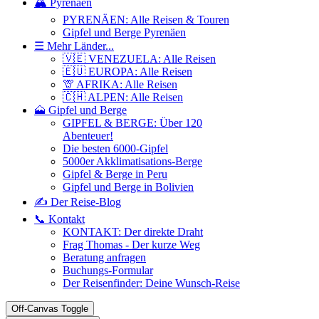
🏔️ Pyrenäen
PYRENÄEN: Alle Reisen & Touren
Gipfel und Berge Pyrenäen
☰ Mehr Länder...
🇻🇪 VENEZUELA: Alle Reisen
🇪🇺 EUROPA: Alle Reisen
🦒 AFRIKA: Alle Reisen
🇨🇭 ALPEN: Alle Reisen
🗻 Gipfel und Berge
GIPFEL & BERGE: Über 120
Abenteuer!
Die besten 6000-Gipfel
5000er Akklimatisations-Berge
Gipfel & Berge in Peru
Gipfel und Berge in Bolivien
✍️ Der Reise-Blog
📞 Kontakt
KONTAKT: Der direkte Draht
Frag Thomas - Der kurze Weg
Beratung anfragen
Buchungs-Formular
Der Reisenfinder: Deine Wunsch-Reise
Off-Canvas Toggle