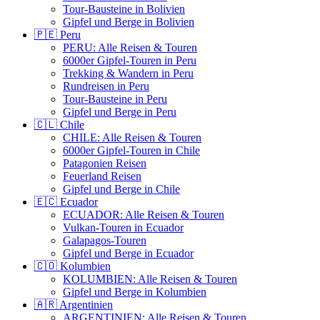
Tour-Bausteine in Bolivien
Gipfel und Berge in Bolivien
🇵🇪 Peru
PERU: Alle Reisen & Touren
6000er Gipfel-Touren in Peru
Trekking & Wandern in Peru
Rundreisen in Peru
Tour-Bausteine in Peru
Gipfel und Berge in Peru
🇨🇱 Chile
CHILE: Alle Reisen & Touren
6000er Gipfel-Touren in Chile
Patagonien Reisen
Feuerland Reisen
Gipfel und Berge in Chile
🇪🇨 Ecuador
ECUADOR: Alle Reisen & Touren
Vulkan-Touren in Ecuador
Galapagos-Touren
Gipfel und Berge in Ecuador
🇨🇴 Kolumbien
KOLUMBIEN: Alle Reisen & Touren
Gipfel und Berge in Kolumbien
🇦🇷 Argentinien
ARGENTINIEN: Alle Reisen & Touren