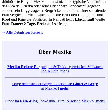
dritthöchste Berg in Mexiko. Ihm ist nicht die typische Vulkanform
des Pico de Orizaba oder seines Nachbarn Popocateptl gegeben,
sondern ein langgezogener Bergrücken der oft mit einer schlafenden
Frau verglichen wird. Dabei bildet die Brust den Hauptgipfel und
Kopf und Knie die Vorgipfel. In Nahuatl heißt
Iztaccihuatl
Weiße
Frau.
Dauer: 2 Tage. Preis: auf Anfrage.
⇒ Alle Details zur Reise …
Über Mexiko
Mexiko Reisen
: Bergsteigen & Trekking zwischen Vulkanen
und Kultur |
mehr
Folge dem Ruf der Berge und erkunde
Gipfel & Berge
in Mexiko |
mehr
Finde im
Reise-Blog
Top-Artikel zum Reiseland Mexiko |
mehr