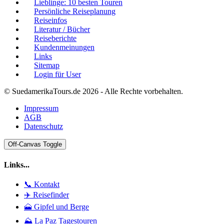
Lieblinge: 10 besten Touren
Persönliche Reiseplanung
Reiseinfos
Literatur / Bücher
Reiseberichte
Kundenmeinungen
Links
Sitemap
Login für User
© SuedamerikaTours.de 2026 - Alle Rechte vorbehalten.
Impressum
AGB
Datenschutz
Off-Canvas Toggle
Links...
📞 Kontakt
✈️ Reisefinder
🗻 Gipfel und Berge
⛰️ La Paz Tagestouren