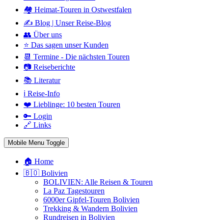
🏘️ Heimat-Touren in Ostwestfalen
✍️ Blog | Unser Reise-Blog
👥 Über uns
⭐ Das sagen unser Kunden
📆 Termine - Die nächsten Touren
📷 Reiseberichte
📚 Literatur
ℹ️ Reise-Info
❤️ Lieblinge: 10 besten Touren
🔑 Login
🔗 Links
Mobile Menu Toggle
🏠 Home
🇧🇴 Bolivien
BOLIVIEN: Alle Reisen & Touren
La Paz Tagestouren
6000er Gipfel-Touren Bolivien
Trekking & Wandern Bolivien
Rundreisen in Bolivien