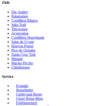
Ziele
Die Anden
Patagonien
Cordillera Blanca
Inka-Trail
Titicacasee
Aconcagua
Cordillera Huayhuash
Salar de Uyuni
Huayna Potosi
Pico de Orizaba
Santa Cruz Trek
Illimani
Machu Picchu
Chimborazo
Service
Kontakt
Reisefinder
Gipfel und Berge
Unser Reise-Blog
Erlebnisreisen