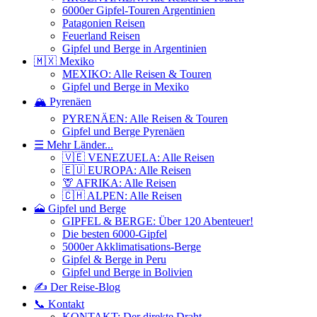
6000er Gipfel-Touren Argentinien
Patagonien Reisen
Feuerland Reisen
Gipfel und Berge in Argentinien
🇲🇽 Mexiko
MEXIKO: Alle Reisen & Touren
Gipfel und Berge in Mexiko
🏔️ Pyrenäen
PYRENÄEN: Alle Reisen & Touren
Gipfel und Berge Pyrenäen
☰ Mehr Länder...
🇻🇪 VENEZUELA: Alle Reisen
🇪🇺 EUROPA: Alle Reisen
🦒 AFRIKA: Alle Reisen
🇨🇭 ALPEN: Alle Reisen
🗻 Gipfel und Berge
GIPFEL & BERGE: Über 120 Abenteuer!
Die besten 6000-Gipfel
5000er Akklimatisations-Berge
Gipfel & Berge in Peru
Gipfel und Berge in Bolivien
✍️ Der Reise-Blog
📞 Kontakt
KONTAKT: Der direkte Draht