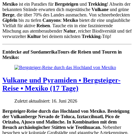
Mexiko
ist ein Paradies für
Bergsteigen
und
Trekking
! Abseits der
bekannten Strände erwarten dich majestätische
Vulkane
und grüne
Berge
, die über 70% des Landes ausmachen. Von schneebedeckten
Gipfeln
bis zu tiefen
Canyons
:
Mexiko
bietet dir eine unglaubliche
Vielfalt für aktive
Reisen
. Tauche ein in eine faszinierende
Mischung aus atemberaubender
Natur
, reicher Biodiversität und tief
verwurzelter
Kultur
bei deinem nächsten
Trekking
-Trip!
Entdecke auf SuedamerikaTours die
Reisen und Touren in
Mexiko:
Vulkane und Pyramiden • Bergsteiger-
Reise • Mexiko (17 Tage)
Zuletzt aktualisiert: 16. Juni 2026
Bergsteiger-Reise durch das Hochland von Mexiko. Besteigung
der Vulkanberge Nevado de Toluca, Izztaccihuatl, Pico de
Orizaba, Ajusco und Malinche. In Kombination mit dem
Besuch archäologischer Stätten wie Teotihuacan.
Nebenher
besuchen wir koloniale Großstädte und gigantische Aztekenruinen.