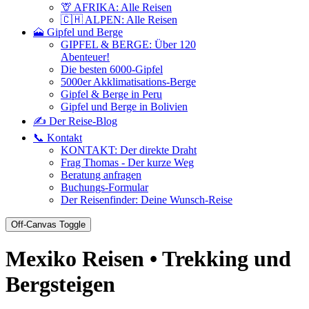
🦒 AFRIKA: Alle Reisen
🇨🇭 ALPEN: Alle Reisen
🗻 Gipfel und Berge
GIPFEL & BERGE: Über 120
Abenteuer!
Die besten 6000-Gipfel
5000er Akklimatisations-Berge
Gipfel & Berge in Peru
Gipfel und Berge in Bolivien
✍️ Der Reise-Blog
📞 Kontakt
KONTAKT: Der direkte Draht
Frag Thomas - Der kurze Weg
Beratung anfragen
Buchungs-Formular
Der Reisenfinder: Deine Wunsch-Reise
Off-Canvas Toggle
Mexiko Reisen • Trekking und
Bergsteigen