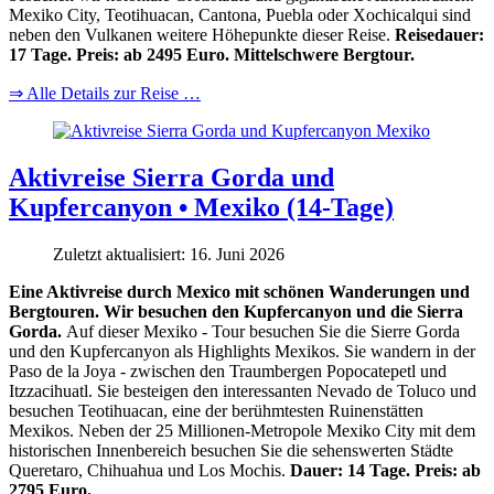
Mexiko City, Teotihuacan, Cantona, Puebla oder Xochicalqui sind
neben den Vulkanen weitere Höhepunkte dieser Reise.
Reisedauer:
17 Tage. Preis: ab 2495 Euro. Mittelschwere Bergtour.
⇒ Alle Details zur Reise …
Aktivreise Sierra Gorda und
Kupfercanyon • Mexiko (14-Tage)
Zuletzt aktualisiert: 16. Juni 2026
Eine Aktivreise durch Mexico mit schönen Wanderungen und
Bergtouren. Wir besuchen den Kupfercanyon und die Sierra
Gorda.
Auf dieser Mexiko - Tour besuchen Sie die Sierre Gorda
und den Kupfercanyon als Highlights Mexikos. Sie wandern in der
Paso de la Joya - zwischen den Traumbergen Popocatepetl und
Itzzacihuatl. Sie besteigen den interessanten Nevado de Toluco und
besuchen Teotihuacan, eine der berühmtesten Ruinenstätten
Mexikos. Neben der 25 Millionen-Metropole Mexiko City mit dem
historischen Innenbereich besuchen Sie die sehenswerten Städte
Queretaro, Chihuahua und Los Mochis.
Dauer: 14 Tage. Preis: ab
2795 Euro.