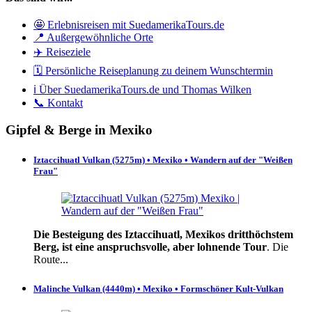
🤩 Erlebnisreisen mit SuedamerikaTours.de
📍 Außergewöhnliche Orte
✈️ Reiseziele
🗓️ Persönliche Reiseplanung zu deinem Wunschtermin
ℹ️ Über SuedamerikaTours.de und Thomas Wilken
📞 Kontakt
Gipfel & Berge in Mexiko
Iztaccihuatl Vulkan (5275m) • Mexiko • Wandern auf der "Weißen
Frau"
Die Besteigung des Iztaccihuatl, Mexikos dritthöchstem
Berg, ist eine anspruchsvolle, aber lohnende Tour
. Die
Route...
Malinche Vulkan (4440m) • Mexiko • Formschöner Kult-Vulkan