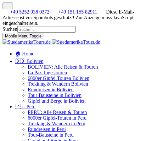
+49 5252 936 0372
+49 151 155 82911
Diese E-Mail-
Adresse ist vor Spambots geschützt! Zur Anzeige muss JavaScript
eingeschaltet sein.
Suchen
Mobile Menu Toggle
🏠 Home
🇧🇴 Bolivien
BOLIVIEN: Alle Reisen & Touren
La Paz Tagestouren
6000er Gipfel-Touren Bolivien
Trekking & Wandern Bolivien
Rundreisen in Bolivien
Tour-Bausteine in Bolivien
Gipfel und Berge in Bolivien
🇵🇪 Peru
PERU: Alle Reisen & Touren
6000er Gipfel-Touren in Peru
Trekking & Wandern in Peru
Rundreisen in Peru
Tour-Bausteine in Peru
Gipfel und Berge in Peru