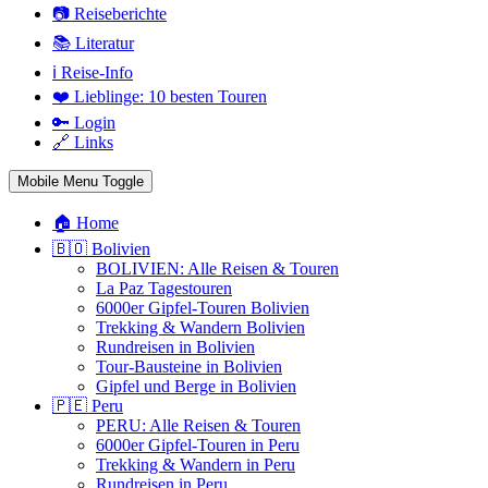
📷 Reiseberichte
📚 Literatur
ℹ️ Reise-Info
❤️ Lieblinge: 10 besten Touren
🔑 Login
🔗 Links
Mobile Menu Toggle
🏠 Home
🇧🇴 Bolivien
BOLIVIEN: Alle Reisen & Touren
La Paz Tagestouren
6000er Gipfel-Touren Bolivien
Trekking & Wandern Bolivien
Rundreisen in Bolivien
Tour-Bausteine in Bolivien
Gipfel und Berge in Bolivien
🇵🇪 Peru
PERU: Alle Reisen & Touren
6000er Gipfel-Touren in Peru
Trekking & Wandern in Peru
Rundreisen in Peru