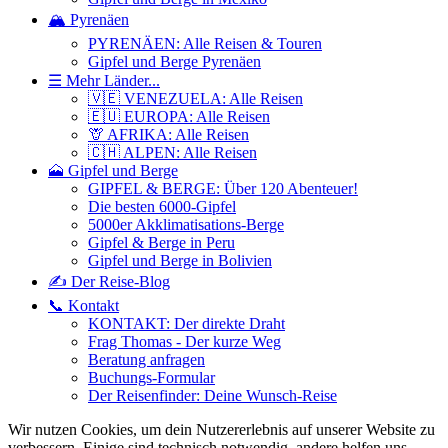
🏔️ Pyrenäen
PYRENÄEN: Alle Reisen & Touren
Gipfel und Berge Pyrenäen
☰ Mehr Länder...
🇻🇪 VENEZUELA: Alle Reisen
🇪🇺 EUROPA: Alle Reisen
🦒 AFRIKA: Alle Reisen
🇨🇭 ALPEN: Alle Reisen
🗻 Gipfel und Berge
GIPFEL & BERGE: Über 120 Abenteuer!
Die besten 6000-Gipfel
5000er Akklimatisations-Berge
Gipfel & Berge in Peru
Gipfel und Berge in Bolivien
✍️ Der Reise-Blog
📞 Kontakt
KONTAKT: Der direkte Draht
Frag Thomas - Der kurze Weg
Beratung anfragen
Buchungs-Formular
Der Reisenfinder: Deine Wunsch-Reise
Wir nutzen Cookies, um dein Nutzererlebnis auf unserer Website zu
verbessern. Einige sind technisch notwendig, andere helfen uns,