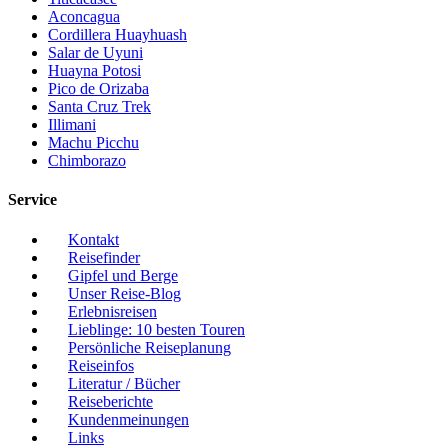
Aconcagua
Cordillera Huayhuash
Salar de Uyuni
Huayna Potosi
Pico de Orizaba
Santa Cruz Trek
Illimani
Machu Picchu
Chimborazo
Service
Kontakt
Reisefinder
Gipfel und Berge
Unser Reise-Blog
Erlebnisreisen
Lieblinge: 10 besten Touren
Persönliche Reiseplanung
Reiseinfos
Literatur / Bücher
Reiseberichte
Kundenmeinungen
Links