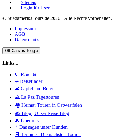
Sitemap
Login für User
© SuedamerikaTours.de 2026 - Alle Rechte vorbehalten.
Impressum
AGB
Datenschutz
Off-Canvas Toggle
Links...
📞 Kontakt
✈️ Reisefinder
🗻 Gipfel und Berge
⛰️ La Paz Tagestouren
🏘️ Heimat-Touren in Ostwestfalen
✍️ Blog | Unser Reise-Blog
👥 Über uns
⭐ Das sagen unser Kunden
📆 Termine - Die nächsten Touren