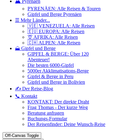
🏔️ Pyrenäen
PYRENÄEN: Alle Reisen & Touren
Gipfel und Berge Pyrenäen
☰ Mehr Länder...
🇻🇪 VENEZUELA: Alle Reisen
🇪🇺 EUROPA: Alle Reisen
🦒 AFRIKA: Alle Reisen
🇨🇭 ALPEN: Alle Reisen
🗻 Gipfel und Berge
GIPFEL & BERGE: Über 120
Abenteuer!
Die besten 6000-Gipfel
5000er Akklimatisations-Berge
Gipfel & Berge in Peru
Gipfel und Berge in Bolivien
✍️ Der Reise-Blog
📞 Kontakt
KONTAKT: Der direkte Draht
Frag Thomas - Der kurze Weg
Beratung anfragen
Buchungs-Formular
Der Reisenfinder: Deine Wunsch-Reise
Off-Canvas Toggle