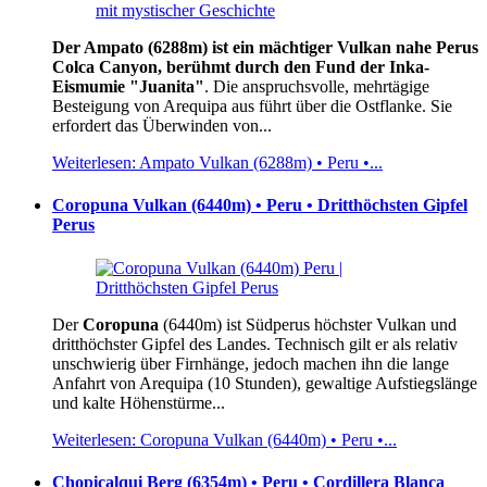
Der Ampato (6288m) ist ein mächtiger Vulkan nahe Perus
Colca Canyon, berühmt durch den Fund der Inka-
Eismumie "Juanita"
. Die anspruchsvolle, mehrtägige
Besteigung von Arequipa aus führt über die Ostflanke. Sie
erfordert das Überwinden von...
Weiterlesen: Ampato Vulkan (6288m) • Peru •...
Coropuna Vulkan (6440m) • Peru • Dritthöchsten Gipfel
Perus
Der
Coropuna
(6440m) ist Südperus höchster Vulkan und
dritthöchster Gipfel des Landes. Technisch gilt er als relativ
unschwierig über Firnhänge, jedoch machen ihn die lange
Anfahrt von Arequipa (10 Stunden), gewaltige Aufstiegslänge
und kalte Höhenstürme...
Weiterlesen: Coropuna Vulkan (6440m) • Peru •...
Chopicalqui Berg (6354m) • Peru • Cordillera Blanca