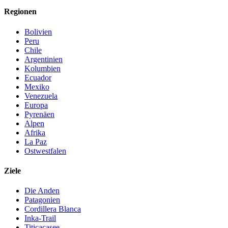
Regionen
Bolivien
Peru
Chile
Argentinien
Kolumbien
Ecuador
Mexiko
Venezuela
Europa
Pyrenäen
Alpen
Afrika
La Paz
Ostwestfalen
Ziele
Die Anden
Patagonien
Cordillera Blanca
Inka-Trail
Titicacasee