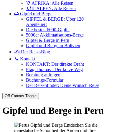
🦒 AFRIKA: Alle Reisen
🇨🇭 ALPEN: Alle Reisen
🗻 Gipfel und Berge
GIPFEL & BERGE: Über 120
Abenteuer!
Die besten 6000-Gipfel
5000er Akklimatisations-Berge
Gipfel & Berge in Peru
Gipfel und Berge in Bolivien
✍️ Der Reise-Blog
📞 Kontakt
KONTAKT: Der direkte Draht
Frag Thomas - Der kurze Weg
Beratung anfragen
Buchungs-Formular
Der Reisenfinder: Deine Wunsch-Reise
Off-Canvas Toggle
Gipfel und Berge in Peru