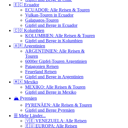
🇪🇨 Ecuador
ECUADOR: Alle Reisen & Touren
Vulkan-Touren in Ecuador
Galapagos-Touren
Gipfel und Berge in Ecuador
🇨🇴 Kolumbien
KOLUMBIEN: Alle Reisen & Touren
Gipfel und Berge in Kolumbien
🇦🇷 Argentinien
ARGENTINIEN: Alle Reisen &
Touren
6000er Gipfel-Touren Argentinien
Patagonien Reisen
Feuerland Reisen
Gipfel und Berge in Argentinien
🇲🇽 Mexiko
MEXIKO: Alle Reisen & Touren
Gipfel und Berge in Mexiko
🏔️ Pyrenäen
PYRENÄEN: Alle Reisen & Touren
Gipfel und Berge Pyrenäen
☰ Mehr Länder...
🇻🇪 VENEZUELA: Alle Reisen
🇪🇺 EUROPA: Alle Reisen