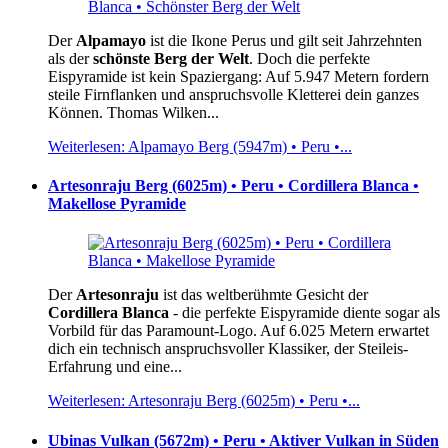
Der
Alpamayo
ist die Ikone Perus und gilt seit Jahrzehnten
als der
schönste Berg der Welt
. Doch die perfekte
Eispyramide ist kein Spaziergang: Auf 5.947 Metern fordern
steile Firnflanken und anspruchsvolle Kletterei dein ganzes
Können. Thomas Wilken...
Weiterlesen: Alpamayo Berg (5947m) • Peru •...
Artesonraju Berg (6025m) • Peru • Cordillera Blanca •
Makellose Pyramide
Der
Artesonraju
ist das weltberühmte Gesicht der
Cordillera Blanca
- die perfekte Eispyramide diente sogar als
Vorbild für das Paramount-Logo. Auf 6.025 Metern erwartet
dich ein technisch anspruchsvoller Klassiker, der Steileis-
Erfahrung und eine...
Weiterlesen: Artesonraju Berg (6025m) • Peru •...
Ubinas Vulkan (5672m) • Peru • Aktiver Vulkan in Süden