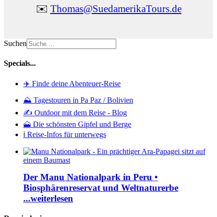
✉️
Thomas@SuedamerikaTours.de
Suchen
Specials...
✈️ Finde deine Abenteuer-Reise
⛰️ Tagestouren in Pa Paz / Bolivien
✍️ Outdoor mit dem Reise - Blog
🗻 Die schönsten Gipfel und Berge
ℹ️ Reise-Infos für unterwegs
Der Manu Nationalpark in Peru •
Biosphärenreservat und Weltnaturerbe
...weiterlesen