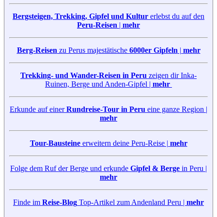
Bergsteigen, Trekking, Gipfel und Kultur
erlebst du auf den
Peru-Reisen
|
mehr
Berg-Reisen
zu Perus majestätische
6000er Gipfeln
|
mehr
Trekking- und Wander-Reisen in Peru
zeigen dir Inka-
Ruinen, Berge und Anden-Gipfel |
mehr
Erkunde auf einer
Rundreise-Tour in Peru
eine ganze Region |
mehr
Tour-Bausteine
erweitern deine Peru-Reise |
mehr
Folge dem Ruf der Berge und erkunde
Gipfel & Berge
in Peru |
mehr
Finde im
Reise-Blog
Top-Artikel zum Andenland Peru |
mehr