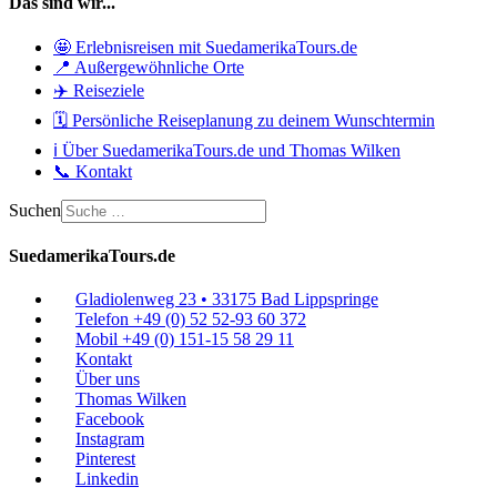
Das sind wir...
🤩 Erlebnisreisen mit SuedamerikaTours.de
📍 Außergewöhnliche Orte
✈️ Reiseziele
🗓️ Persönliche Reiseplanung zu deinem Wunschtermin
ℹ️ Über SuedamerikaTours.de und Thomas Wilken
📞 Kontakt
Suchen
SuedamerikaTours.de
Gladiolenweg 23 • 33175 Bad Lippspringe
Telefon +49 (0) 52 52-93 60 372
Mobil +49 (0) 151-15 58 29 11
Kontakt
Über uns
Thomas Wilken
Facebook
Instagram
Pinterest
Linkedin