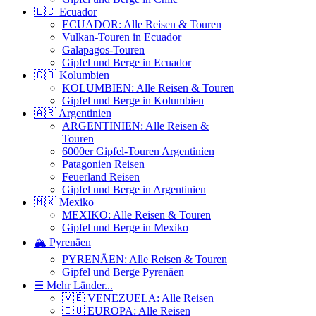
🇪🇨 Ecuador
ECUADOR: Alle Reisen & Touren
Vulkan-Touren in Ecuador
Galapagos-Touren
Gipfel und Berge in Ecuador
🇨🇴 Kolumbien
KOLUMBIEN: Alle Reisen & Touren
Gipfel und Berge in Kolumbien
🇦🇷 Argentinien
ARGENTINIEN: Alle Reisen &
Touren
6000er Gipfel-Touren Argentinien
Patagonien Reisen
Feuerland Reisen
Gipfel und Berge in Argentinien
🇲🇽 Mexiko
MEXIKO: Alle Reisen & Touren
Gipfel und Berge in Mexiko
🏔️ Pyrenäen
PYRENÄEN: Alle Reisen & Touren
Gipfel und Berge Pyrenäen
☰ Mehr Länder...
🇻🇪 VENEZUELA: Alle Reisen
🇪🇺 EUROPA: Alle Reisen