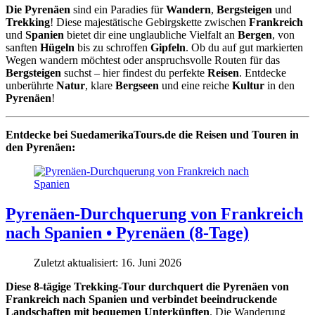
Die Pyrenäen
sind ein Paradies für
Wandern
,
Bergsteigen
und
Trekking
! Diese majestätische Gebirgskette zwischen
Frankreich
und
Spanien
bietet dir eine unglaubliche Vielfalt an
Bergen
, von
sanften
Hügeln
bis zu schroffen
Gipfeln
. Ob du auf gut markierten
Wegen wandern möchtest oder anspruchsvolle Routen für das
Bergsteigen
suchst – hier findest du perfekte
Reisen
. Entdecke
unberührte
Natur
, klare
Bergseen
und eine reiche
Kultur
in den
Pyrenäen
!
Entdecke bei SuedamerikaTours.de die Reisen und Touren in
den Pyrenäen:
Pyrenäen-Durchquerung von Frankreich
nach Spanien • Pyrenäen (8-Tage)
Zuletzt aktualisiert: 16. Juni 2026
Diese 8-tägige Trekking-Tour durchquert die Pyrenäen von
Frankreich nach Spanien und verbindet beeindruckende
Landschaften mit bequemen Unterkünften
. Die Wanderung