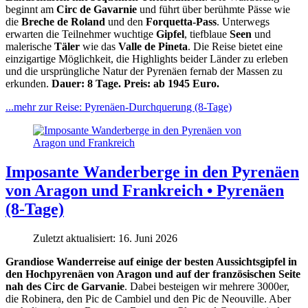
beginnt am
Circ de Gavarnie
und führt über berühmte Pässe wie
die
Breche de Roland
und den
Forquetta-Pass
. Unterwegs
erwarten die Teilnehmer wuchtige
Gipfel
, tiefblaue
Seen
und
malerische
Täler
wie das
Valle de Pineta
. Die Reise bietet eine
einzigartige Möglichkeit, die Highlights beider Länder zu erleben
und die ursprüngliche Natur der Pyrenäen fernab der Massen zu
erkunden.
Dauer: 8 Tage. Preis: ab 1945 Euro.
...mehr zur Reise: Pyrenäen-Durchquerung (8-Tage)
Imposante Wanderberge in den Pyrenäen
von Aragon und Frankreich • Pyrenäen
(8-Tage)
Zuletzt aktualisiert: 16. Juni 2026
Grandiose Wanderreise auf einige der besten Aussichtsgipfel in
den Hochpyrenäen von Aragon und auf der französischen Seite
nah des Circ de Garvanie
. Dabei besteigen wir mehrere 3000er,
die Robinera, den Pic de Cambiel und den Pic de Neouville. Aber