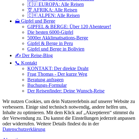
🇪🇺 EUROPA: Alle Reisen
🦒 AFRIKA: Alle Reisen
🇨🇭 ALPEN: Alle Reisen
🗻 Gipfel und Berge
GIPFEL & BERGE: Über 120 Abenteuer!
Die besten 6000-Gipfel
5000er Akklimatisations-Berge
Gipfel & Berge in Peru
Gipfel und Berge in Bolivien
✍️ Der Reise-Blog
📞 Kontakt
KONTAKT: Der direkte Draht
Frag Thomas - Der kurze Weg
Beratung anfragen
Buchungs-Formular
Der Reisenfinder: Deine Wunsch-Reise
Wir nutzen Cookies, um dein Nutzererlebnis auf unserer Website zu
verbessern. Einige sind technisch notwendig, andere helfen uns,
Inhalte zu optimieren.
Mit dem Klick auf „Akzeptieren“ stimmst du
der Verwendung zu. Du kannst die Einstellungen jederzeit anpassen
oder widerrufen. Weitere Details findest du in der
Datenschutzerklärung