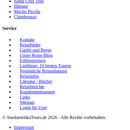
Santa Cruz Trek
Illimani
Machu Picchu
Chimborazo
Service
Kontakt
Reisefinder
Gipfel und Berge
Unser Reise-Blog
Erlebnisreisen
Lieblinge: 10 besten Touren
Persönliche Reiseplanung
Reiseinfos
Literatur / Bücher
Reiseberichte
Kundenmeinungen
Links
Sitemap
Login für User
© SuedamerikaTours.de 2026 - Alle Rechte vorbehalten.
Impressum