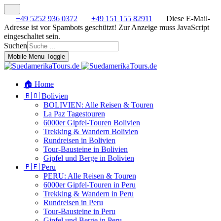
+49 5252 936 0372
+49 151 155 82911
Diese E-Mail-
Adresse ist vor Spambots geschützt! Zur Anzeige muss JavaScript
eingeschaltet sein.
Suchen
Mobile Menu Toggle
🏠 Home
🇧🇴 Bolivien
BOLIVIEN: Alle Reisen & Touren
La Paz Tagestouren
6000er Gipfel-Touren Bolivien
Trekking & Wandern Bolivien
Rundreisen in Bolivien
Tour-Bausteine in Bolivien
Gipfel und Berge in Bolivien
🇵🇪 Peru
PERU: Alle Reisen & Touren
6000er Gipfel-Touren in Peru
Trekking & Wandern in Peru
Rundreisen in Peru
Tour-Bausteine in Peru
Gipfel und Berge in Peru