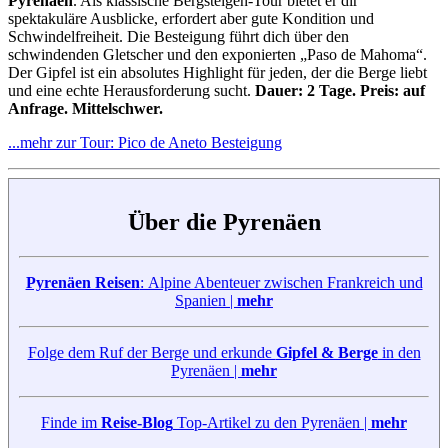
Pyrenäen
. Als klassische Bergsteigen-Tour bietet er dir
spektakuläre Ausblicke, erfordert aber gute Kondition und
Schwindelfreiheit. Die Besteigung führt dich über den
schwindenden Gletscher und den exponierten „Paso de Mahoma“.
Der Gipfel ist ein absolutes Highlight für jeden, der die Berge liebt
und eine echte Herausforderung sucht.
Dauer: 2 Tage. Preis: auf
Anfrage. Mittelschwer.
...mehr zur Tour: Pico de Aneto Besteigung
Über die Pyrenäen
Pyrenäen Reisen
: Alpine Abenteuer zwischen Frankreich und
Spanien |
mehr
Folge dem Ruf der Berge und erkunde
Gipfel & Berge
in den
Pyrenäen |
mehr
Finde im
Reise-Blog
Top-Artikel zu den Pyrenäen |
mehr