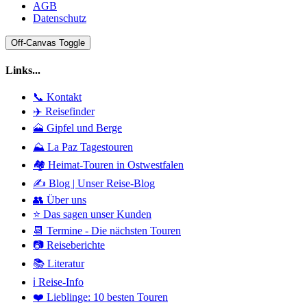
AGB
Datenschutz
Off-Canvas Toggle
Links...
📞 Kontakt
✈️ Reisefinder
🗻 Gipfel und Berge
⛰️ La Paz Tagestouren
🏘️ Heimat-Touren in Ostwestfalen
✍️ Blog | Unser Reise-Blog
👥 Über uns
⭐ Das sagen unser Kunden
📆 Termine - Die nächsten Touren
📷 Reiseberichte
📚 Literatur
ℹ️ Reise-Info
❤️ Lieblinge: 10 besten Touren