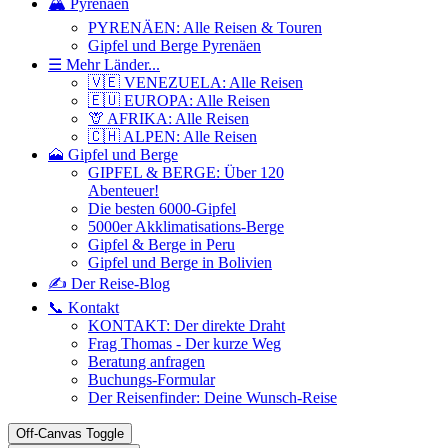
🏔️ Pyrenäen
PYRENÄEN: Alle Reisen & Touren
Gipfel und Berge Pyrenäen
☰ Mehr Länder...
🇻🇪 VENEZUELA: Alle Reisen
🇪🇺 EUROPA: Alle Reisen
🦒 AFRIKA: Alle Reisen
🇨🇭 ALPEN: Alle Reisen
🗻 Gipfel und Berge
GIPFEL & BERGE: Über 120
Abenteuer!
Die besten 6000-Gipfel
5000er Akklimatisations-Berge
Gipfel & Berge in Peru
Gipfel und Berge in Bolivien
✍️ Der Reise-Blog
📞 Kontakt
KONTAKT: Der direkte Draht
Frag Thomas - Der kurze Weg
Beratung anfragen
Buchungs-Formular
Der Reisenfinder: Deine Wunsch-Reise
Off-Canvas Toggle