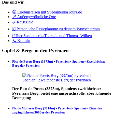
Das sind wir...
🤩 Erlebnisreisen mit SuedamerikaTours.de
📍 Außergewöhnliche Orte
✈️ Reiseziele
🗓️ Persönliche Reiseplanung zu deinem Wunschtermin
ℹ️ Über SuedamerikaTours.de und Thomas Wilken
📞 Kontakt
Gipfel & Berge in den Pyrenäen
Pico de Posets Berg (3375m) • Pyrenäen • Spanien • Zweithöchste
Berg der Pyrenäen
Der Pico de Posets (3375m), Spaniens zweithöchster
Pyrenäen-Berg, bietet eine anspruchsvolle, aber lohnende
Besteigung
...
Pic de Mulleres Berg (3010m) • Pyrenäen • Spanien • Einer der
zugänglichsten 3000er der Pyrenäen