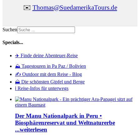
✉️
Thomas@SuedamerikaTours.de
Suchen
Specials...
✈️ Finde deine Abenteuer-Reise
⛰️ Tagestouren in Pa Paz / Bolivien
✍️ Outdoor mit dem Reise - Blog
🗻 Die schönsten Gipfel und Berge
ℹ️ Reise-Infos für unterwegs
Der Manu Nationalpark in Peru •
Biosphärenreservat und Weltnaturerbe
...weiterlesen