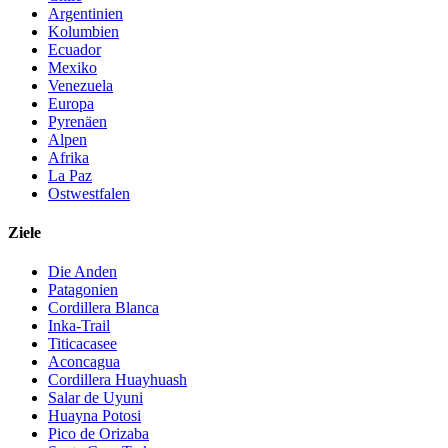
Argentinien
Kolumbien
Ecuador
Mexiko
Venezuela
Europa
Pyrenäen
Alpen
Afrika
La Paz
Ostwestfalen
Ziele
Die Anden
Patagonien
Cordillera Blanca
Inka-Trail
Titicacasee
Aconcagua
Cordillera Huayhuash
Salar de Uyuni
Huayna Potosi
Pico de Orizaba