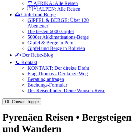
🦒 AFRIKA: Alle Reisen
🇨🇭 ALPEN: Alle Reisen
🗻 Gipfel und Berge
GIPFEL & BERGE: Über 120
Abenteuer!
Die besten 6000-Gipfel
5000er Akklimatisations-Berge
Gipfel & Berge in Peru
Gipfel und Berge in Bolivien
✍️ Der Reise-Blog
📞 Kontakt
KONTAKT: Der direkte Draht
Frag Thomas - Der kurze Weg
Beratung anfragen
Buchungs-Formular
Der Reisenfinder: Deine Wunsch-Reise
Off-Canvas Toggle
Pyrenäen Reisen • Bergsteigen
und Wandern