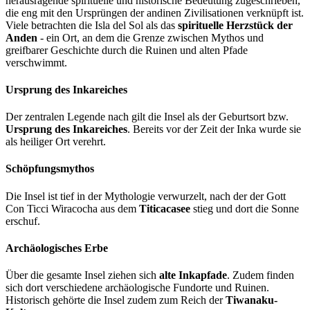
herausragende spirituelle und historische Bedeutung zugeschrieben,
die eng mit den Ursprüngen der andinen Zivilisationen verknüpft ist.
Viele betrachten die Isla del Sol als das
spirituelle Herzstück der
Anden
- ein Ort, an dem die Grenze zwischen Mythos und
greifbarer Geschichte durch die Ruinen und alten Pfade
verschwimmt.
Ursprung des Inkareiches
Der zentralen Legende nach gilt die Insel als der Geburtsort bzw.
Ursprung des Inkareiches
. Bereits vor der Zeit der Inka wurde sie
als heiliger Ort verehrt.
Schöpfungsmythos
Die Insel ist tief in der Mythologie verwurzelt, nach der der Gott
Con Ticci Wiracocha aus dem
Titicacasee
stieg und dort die Sonne
erschuf.
Archäologisches Erbe
Über die gesamte Insel ziehen sich
alte Inkapfade
. Zudem finden
sich dort verschiedene archäologische Fundorte und Ruinen.
Historisch gehörte die Insel zudem zum Reich der
Tiwanaku-