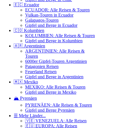
🇪🇨 Ecuador
ECUADOR: Alle Reisen & Touren
Vulkan-Touren in Ecuador
Galapagos-Touren
Gipfel und Berge in Ecuador
🇨🇴 Kolumbien
KOLUMBIEN: Alle Reisen & Touren
Gipfel und Berge in Kolumbien
🇦🇷 Argentinien
ARGENTINIEN: Alle Reisen &
Touren
6000er Gipfel-Touren Argentinien
Patagonien Reisen
Feuerland Reisen
Gipfel und Berge in Argentinien
🇲🇽 Mexiko
MEXIKO: Alle Reisen & Touren
Gipfel und Berge in Mexiko
🏔️ Pyrenäen
PYRENÄEN: Alle Reisen & Touren
Gipfel und Berge Pyrenäen
☰ Mehr Länder...
🇻🇪 VENEZUELA: Alle Reisen
🇪🇺 EUROPA: Alle Reisen