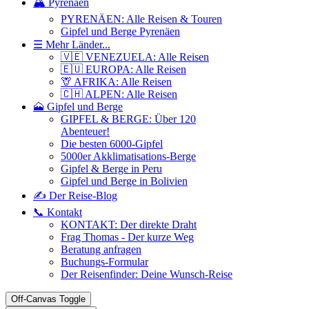
🏔️ Pyrenäen
PYRENÄEN: Alle Reisen & Touren
Gipfel und Berge Pyrenäen
☰ Mehr Länder...
🇻🇪 VENEZUELA: Alle Reisen
🇪🇺 EUROPA: Alle Reisen
🦒 AFRIKA: Alle Reisen
🇨🇭 ALPEN: Alle Reisen
🗻 Gipfel und Berge
GIPFEL & BERGE: Über 120
Abenteuer!
Die besten 6000-Gipfel
5000er Akklimatisations-Berge
Gipfel & Berge in Peru
Gipfel und Berge in Bolivien
✍️ Der Reise-Blog
📞 Kontakt
KONTAKT: Der direkte Draht
Frag Thomas - Der kurze Weg
Beratung anfragen
Buchungs-Formular
Der Reisenfinder: Deine Wunsch-Reise
Off-Canvas Toggle