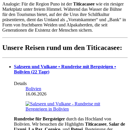
Analogie: Für die Region Puno ist der
Titicacasee
wie ein riesiger
Marktplatz unter freiem Himmel. Während das Wasser die Bühne
für den Tourismus bietet, auf der die Urus ihre Schilfkultur
präsentieren, dient das Umland als „Vorratskammer“ und „Bank“ in
Form von fruchtbaren Weiden und Alpakaherden, die seit
Generationen die Existenz der Menschen sichern.
Unsere Reisen rund um den Titicacasee:
Salzseen und Vulkane • Rundreise mit Bergsteigen •
Bolivien (22 Tage)
Details
Bolivien
16.06.2026
Rundreise für Bergsteiger
durch das Hochland von
Bolivien. Wir besuchen die Highlights
Titicacasee
,
Salar de
Uyuni
,
La Paz
,
Coroico
, und
Potosi
. Besteigung der...