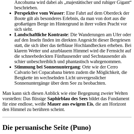
Ancohuma wird dabei als „majestätischer und ruhiger Gigant“
beschrieben.
Perspektive vom Wasser
: Eine Fahrt auf dem Oberdeck der
Boote gilt als besonderes Erlebnis, da man von dort aus die
großartigen Berge im Hintergrund in ihrer vollen Pracht vor
sich sieht.
Landschaftliche Kontraste
: Die Wanderungen am Ufer oder
auf den Inseln finden im direkten Angesicht dieser Bergriesen
statt, die sich über das tiefblaue Hochlandbecken erheben. Bei
klarem Wetter und azurblauem Himmel wird die Fernsicht auf
die schneebedeckten Fünftausender und Sechstausender als
schier unbeschreiblich und phantastisch wahrgenommen.
Stimmung bei Sonnenuntergang
: Orte wie der Cerro
Calvario bei Copacabana bieten zudem die Möglichkeit, die
Bergkette im wechselnden Licht unvergesslicher
Sonnenuntergänge über dem See zu beobachten.
Man kann sich diesen Anblick wie eine Begegnung zweier Welten
vorstellen: Das flüssige
Saphirblau des Sees
bildet das Fundament
für eine endlose, weiße
Mauer aus ewigem Eis
, die am Horizont
den Himmel zu berühren scheint.
Die peruanische Seite (Puno)