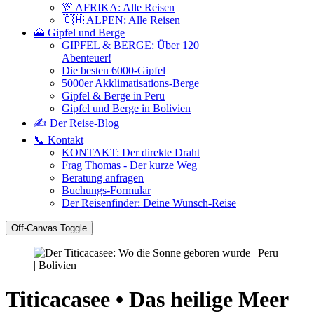
🦒 AFRIKA: Alle Reisen
🇨🇭 ALPEN: Alle Reisen
🗻 Gipfel und Berge
GIPFEL & BERGE: Über 120
Abenteuer!
Die besten 6000-Gipfel
5000er Akklimatisations-Berge
Gipfel & Berge in Peru
Gipfel und Berge in Bolivien
✍️ Der Reise-Blog
📞 Kontakt
KONTAKT: Der direkte Draht
Frag Thomas - Der kurze Weg
Beratung anfragen
Buchungs-Formular
Der Reisenfinder: Deine Wunsch-Reise
Off-Canvas Toggle
Titicacasee • Das heilige Meer