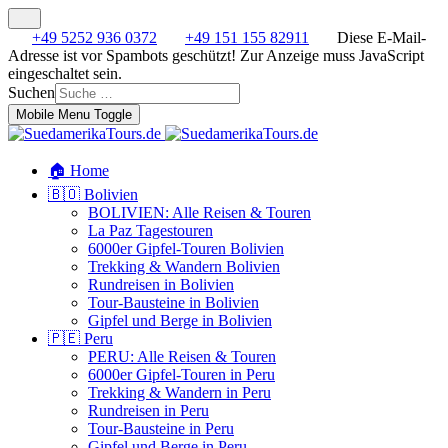
+49 5252 936 0372
+49 151 155 82911
Diese E-Mail-
Adresse ist vor Spambots geschützt! Zur Anzeige muss JavaScript
eingeschaltet sein.
Suchen
Mobile Menu Toggle
🏠 Home
🇧🇴 Bolivien
BOLIVIEN: Alle Reisen & Touren
La Paz Tagestouren
6000er Gipfel-Touren Bolivien
Trekking & Wandern Bolivien
Rundreisen in Bolivien
Tour-Bausteine in Bolivien
Gipfel und Berge in Bolivien
🇵🇪 Peru
PERU: Alle Reisen & Touren
6000er Gipfel-Touren in Peru
Trekking & Wandern in Peru
Rundreisen in Peru
Tour-Bausteine in Peru
Gipfel und Berge in Peru