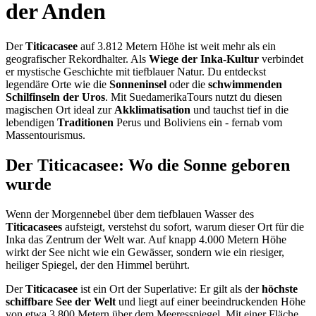
der Anden
Der
Titicacasee
auf 3.812 Metern Höhe ist weit mehr als ein
geografischer Rekordhalter. Als
Wiege der Inka-Kultur
verbindet
er mystische Geschichte mit tiefblauer Natur. Du entdeckst
legendäre Orte wie die
Sonneninsel
oder die
schwimmenden
Schilfinseln der Uros
. Mit SuedamerikaTours nutzt du diesen
magischen Ort ideal zur
Akklimatisation
und tauchst tief in die
lebendigen
Traditionen
Perus und Boliviens ein - fernab vom
Massentourismus.
Der Titicacasee: Wo die Sonne geboren
wurde
Wenn der Morgennebel über dem tiefblauen Wasser des
Titicacasees
aufsteigt, verstehst du sofort, warum dieser Ort für die
Inka das Zentrum der Welt war. Auf knapp 4.000 Metern Höhe
wirkt der See nicht wie ein Gewässer, sondern wie ein riesiger,
heiliger Spiegel, der den Himmel berührt.
Der
Titicacasee
ist ein Ort der Superlative: Er gilt als der
höchste
schiffbare See der Welt
und liegt auf einer beeindruckenden Höhe
von etwa 3.800 Metern über dem Meeresspiegel. Mit einer Fläche,