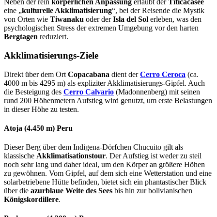
Neben der rein
körperlichen Anpassung
erlaubt der
Titicacasee
eine „
kulturelle Akklimatisierung
“, bei der Reisende die Mystik
von Orten wie
Tiwanaku
oder der
Isla del Sol
erleben, was den
psychologischen Stress der extremen Umgebung vor den harten
Bergtagen
reduziert.
Akklimatisierungs-Ziele
Direkt über dem Ort
Copacabana
dient der
Cerro Ceroca
(ca.
4000 m bis 4295 m) als expliziter Akklimatisierungs-Gipfel. Auch
die Besteigung des
Cerro Calvario
(Madonnenberg) mit seinen
rund 200 Höhenmetern Aufstieg wird genutzt, um erste Belastungen
in dieser Höhe zu testen.
Atoja (4.450 m) Peru
Dieser Berg über dem Indigena-Dörfchen Chucuito gilt als
klassische
Akklimatisationstour
. Der Aufstieg ist weder zu steil
noch sehr lang und daher ideal, um den Körper an größere Höhen
zu gewöhnen. Vom Gipfel, auf dem sich eine Wetterstation und eine
solarbetriebene Hütte befinden, bietet sich ein phantastischer Blick
über die
azurblaue Weite des Sees
bis hin zur bolivianischen
Königskordillere
.