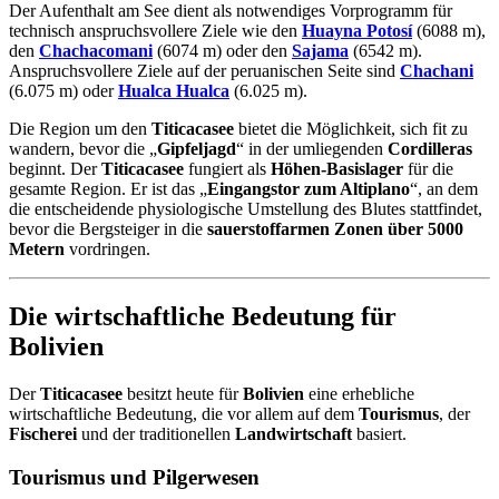
Der Aufenthalt am See dient als notwendiges Vorprogramm für
technisch anspruchsvollere Ziele wie den
Huayna Potosí
(6088 m),
den
Chachacomani
(6074 m) oder den
Sajama
(6542 m).
Anspruchsvollere Ziele auf der peruanischen Seite sind
Chachani
(6.075 m) oder
Hualca Hualca
(6.025 m).
Die Region um den
Titicacasee
bietet die Möglichkeit, sich fit zu
wandern, bevor die „
Gipfeljagd
“ in der umliegenden
Cordilleras
beginnt. Der
Titicacasee
fungiert als
Höhen-Basislager
für die
gesamte Region. Er ist das „
Eingangstor zum Altiplano
“, an dem
die entscheidende physiologische Umstellung des Blutes stattfindet,
bevor die Bergsteiger in die
sauerstoffarmen Zonen über 5000
Metern
vordringen.
Die wirtschaftliche Bedeutung für
Bolivien
Der
Titicacasee
besitzt heute für
Bolivien
eine erhebliche
wirtschaftliche Bedeutung, die vor allem auf dem
Tourismus
, der
Fischerei
und der traditionellen
Landwirtschaft
basiert.
Tourismus und Pilgerwesen