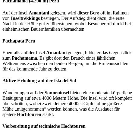
Pachamama (4.200 m) Peru
Auf der Insel
Amantani
gelegen, wird dieser Berg oft im Rahmen
von
Inseltrekkings
bestiegen. Der Aufstieg dient dazu, die erste
Nacht in der Höhe gut zu überstehen, wobei Besucher oft direkt bei
einheimischen Bauernfamilien übernachten.
Pachapata Peru
Ebenfalls auf der Insel
Amantani
gelegen, bildet er das Gegenstück
zum
Pachamama
. Es gibt dort den Brauch eines jährlichen
Wettrennens zwischen den beiden Bergen, um die Ernteaussichten
für das kommende Jahr zu deuten.
Aktive Erholung auf der Isla del Sol
Wanderungen auf der
Sonneninsel
bieten eine moderate körperliche
Betätigung auf etwa 4000 Metern Höhe. Die Insel wird oft komplett
überschritten, wobei zwei kleinere 4000er-Gipfel ohne größere
Mühe „mitgenommen“ werden können, was die Ausdauer für
spätere
Hochtouren
stärkt.
Vorbereitung auf technische Hochtouren