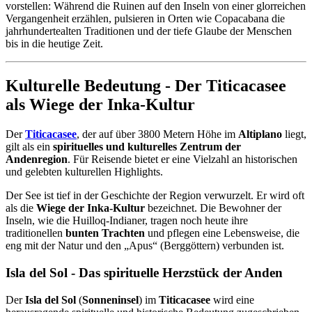
vorstellen: Während die Ruinen auf den Inseln von einer glorreichen
Vergangenheit erzählen, pulsieren in Orten wie Copacabana die
jahrhundertealten Traditionen und der tiefe Glaube der Menschen
bis in die heutige Zeit.
Kulturelle Bedeutung - Der Titicacasee
als Wiege der Inka-Kultur
Der
Titicacasee
, der auf über 3800 Metern Höhe im
Altiplano
liegt,
gilt als ein
spirituelles und kulturelles Zentrum der
Andenregion
. Für Reisende bietet er eine Vielzahl an historischen
und gelebten kulturellen Highlights.
Der See ist tief in der Geschichte der Region verwurzelt. Er wird oft
als die
Wiege der Inka-Kultur
bezeichnet. Die Bewohner der
Inseln, wie die Huilloq-Indianer, tragen noch heute ihre
traditionellen
bunten Trachten
und pflegen eine Lebensweise, die
eng mit der Natur und den „Apus“ (Berggöttern) verbunden ist.
Isla del Sol - Das spirituelle Herzstück der Anden
Der
Isla del Sol
(
Sonneninsel
) im
Titicacasee
wird eine