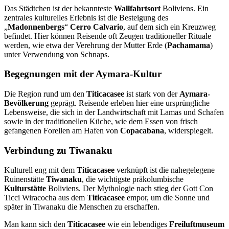
Das Städtchen ist der bekannteste
Wallfahrtsort
Boliviens. Ein
zentrales kulturelles Erlebnis ist die Besteigung des
„
Madonnenbergs
“
Cerro Calvario
, auf dem sich ein Kreuzweg
befindet. Hier können Reisende oft Zeugen traditioneller Rituale
werden, wie etwa der Verehrung der Mutter Erde (
Pachamama
)
unter Verwendung von Schnaps.
Begegnungen mit der Aymara-Kultur
Die Region rund um den
Titicacasee
ist stark von der
Aymara-
Bevölkerung
geprägt. Reisende erleben hier eine ursprüngliche
Lebensweise, die sich in der Landwirtschaft mit Lamas und Schafen
sowie in der traditionellen Küche, wie dem Essen von frisch
gefangenen Forellen am Hafen von
Copacabana
, widerspiegelt.
Verbindung zu Tiwanaku
Kulturell eng mit dem
Titicacasee
verknüpft ist die nahegelegene
Ruinenstätte
Tiwanaku
, die wichtigste präkolumbische
Kulturstätte
Boliviens. Der Mythologie nach stieg der Gott Con
Ticci Wiracocha aus dem
Titicacasee
empor, um die Sonne und
später in Tiwanaku die Menschen zu erschaffen.
Man kann sich den
Titicacasee
wie ein lebendiges
Freiluftmuseum