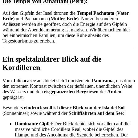
Die Tempel von Amantaní (Peru):
Auf den Gipfeln der Insel thronen die
Tempel Pachatata
(
Vater
Erde
) und Pachamama (
Mutter Erde
). Nur zu besonderen
Anlässen werden sie
geöffnet, doch die Energie auf den Gipfeln
während der Abenddämmerung ist magisch. Wir übernachten hier
bei einheimischen Familien, um diese Ruhe abseits des
Tagestourismus zu erleben.
Ein spektakulärer Blick auf die
Kordilleren
Vom
Titicacasee
aus bietet sich Touristen ein
Panorama
, das durch
den extremen Kontrast zwischen der tiefblauen, unendlichen Weite
des Wassers und den
eisgepanzerten Bergriesen
der
Anden
geprägt ist.
Besonders
eindrucksvoll ist dieser Blick von der Isla del Sol
(Sonneninsel) sowie während der
Schifffahrten auf dem See
:
Dominante Gipfel
: Der Blick richtet sich vor allem auf die
massive nördliche Cordillera Real, wobei die Gipfel des
Illampu und des Ancohuma die Szenerie beherrschen. Der