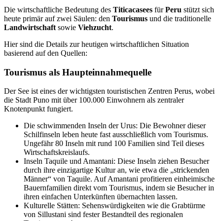
Die wirtschaftliche Bedeutung des
Titicacasees
für
Peru
stützt sich
heute primär auf zwei Säulen: den
Tourismus
und die traditionelle
Landwirtschaft
sowie
Viehzucht
.
Hier sind die Details zur heutigen wirtschaftlichen Situation
basierend auf den Quellen:
Tourismus als Haupteinnahmequelle
Der See ist eines der wichtigsten touristischen Zentren Perus, wobei
die Stadt Puno mit über 100.000 Einwohnern als zentraler
Knotenpunkt fungiert.
Die schwimmenden Inseln der Urus: Die Bewohner dieser
Schilfinseln leben heute fast ausschließlich vom Tourismus.
Ungefähr 80 Inseln mit rund 100 Familien sind Teil dieses
Wirtschaftskreislaufs.
Inseln Taquile und Amantani: Diese Inseln ziehen Besucher
durch ihre einzigartige Kultur an, wie etwa die „strickenden
Männer“ von Taquile. Auf Amantani profitieren einheimische
Bauernfamilien direkt vom Tourismus, indem sie Besucher in
ihren einfachen Unterkünften übernachten lassen.
Kulturelle Stätten: Sehenswürdigkeiten wie die Grabtürme
von Sillustani sind fester Bestandteil des regionalen