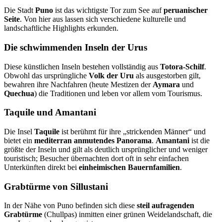
Die Stadt
Puno
ist das wichtigste Tor zum See auf
peruanischer
Seite
. Von hier aus lassen sich verschiedene kulturelle und
landschaftliche Highlights erkunden.
Die schwimmenden Inseln der Urus
Diese künstlichen Inseln bestehen vollständig aus
Totora-Schilf
.
Obwohl das ursprüngliche
Volk der Uru
als ausgestorben gilt,
bewahren ihre Nachfahren (heute Mestizen der
Aymara
und
Quechua
) die Traditionen und leben vor allem vom Tourismus.
Taquile und Amantani
Die Insel
Taquile
ist berühmt für ihre „strickenden Männer“ und
bietet ein
mediterran anmutendes Panorama
.
Amantani
ist die
größte der Inseln und gilt als deutlich ursprünglicher und weniger
touristisch; Besucher übernachten dort oft in sehr einfachen
Unterkünften direkt bei
einheimischen Bauernfamilien
.
Grabtürme von Sillustani
In der Nähe von Puno befinden sich diese
steil aufragenden
Grabtürme
(Chullpas) inmitten einer grünen Weidelandschaft, die