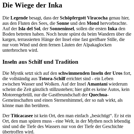
Die Wiege der Inka
Die
Legende
besagt, dass der
Schöpfergott Viracocha
genau hier,
aus den Fluten des Sees, die
Sonne
und den
Mond
hervorbrachte.
Auf der
Isla del Sol
, der
Sonneninsel
, sollen die ersten
Inka
den
Boden betreten haben. Noch heute spürst du beim Wandern über die
kargen, terrassierten Hänge der Insel eine fast greifbare Stille, die
nur vom Wind und dem fernen Läuten der Alpakaglocken
unterbrochen wird.
Inseln aus Schilf und Tradition
Die Mystik setzt sich auf den
schwimmenden Inseln der Uros
fort,
die vollständig aus
Totora-Schilf
errichtet sind - ein Leben
zwischen Wasser und Wolken. Auf der Insel
Amantaní
wiederum
scheint die Zeit gänzlich stillzustehen; hier gibt es keine Autos, kein
Motorengebrüll, nur die Gastfreundschaft der
Quechua
-
Gemeinschaften und einen Sternenhimmel, der so nah wirkt, als
könne man ihn berühren.
Der
Titicacasee
ist kein Ort, den man einfach „besichtigt“. Er ist ein
Ort, den man spüren muss - eine Welt, in der Mythen noch lebendig
sind und die Tiefe des Wassers nur von der Tiefe der Geschichte
übertroffen wird.