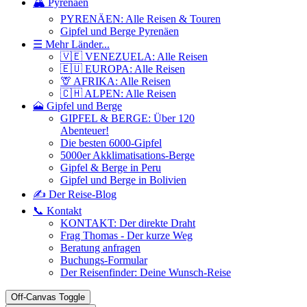
🏔️ Pyrenäen
PYRENÄEN: Alle Reisen & Touren
Gipfel und Berge Pyrenäen
☰ Mehr Länder...
🇻🇪 VENEZUELA: Alle Reisen
🇪🇺 EUROPA: Alle Reisen
🦒 AFRIKA: Alle Reisen
🇨🇭 ALPEN: Alle Reisen
🗻 Gipfel und Berge
GIPFEL & BERGE: Über 120
Abenteuer!
Die besten 6000-Gipfel
5000er Akklimatisations-Berge
Gipfel & Berge in Peru
Gipfel und Berge in Bolivien
✍️ Der Reise-Blog
📞 Kontakt
KONTAKT: Der direkte Draht
Frag Thomas - Der kurze Weg
Beratung anfragen
Buchungs-Formular
Der Reisenfinder: Deine Wunsch-Reise
Off-Canvas Toggle