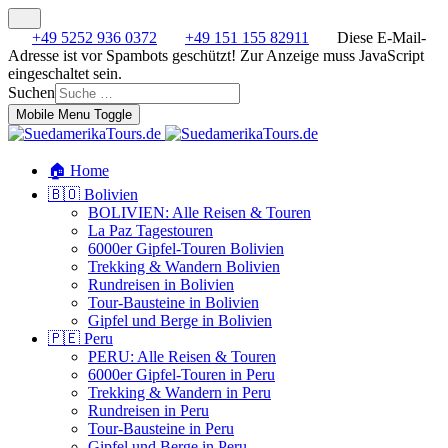
+49 5252 936 0372
+49 151 155 82911
Diese E-Mail-
Adresse ist vor Spambots geschützt! Zur Anzeige muss JavaScript
eingeschaltet sein.
Suchen
Mobile Menu Toggle
🏠 Home
🇧🇴 Bolivien
BOLIVIEN: Alle Reisen & Touren
La Paz Tagestouren
6000er Gipfel-Touren Bolivien
Trekking & Wandern Bolivien
Rundreisen in Bolivien
Tour-Bausteine in Bolivien
Gipfel und Berge in Bolivien
🇵🇪 Peru
PERU: Alle Reisen & Touren
6000er Gipfel-Touren in Peru
Trekking & Wandern in Peru
Rundreisen in Peru
Tour-Bausteine in Peru
Gipfel und Berge in Peru