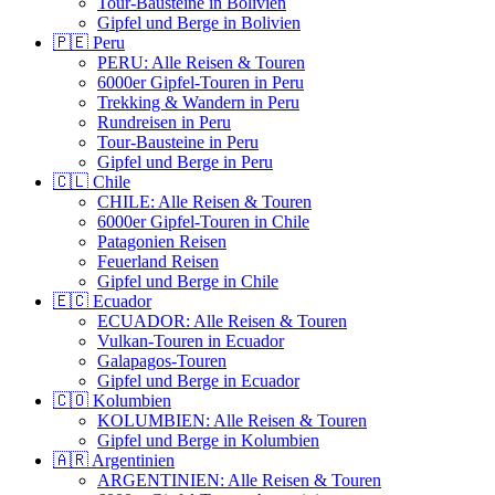
Tour-Bausteine in Bolivien
Gipfel und Berge in Bolivien
🇵🇪 Peru
PERU: Alle Reisen & Touren
6000er Gipfel-Touren in Peru
Trekking & Wandern in Peru
Rundreisen in Peru
Tour-Bausteine in Peru
Gipfel und Berge in Peru
🇨🇱 Chile
CHILE: Alle Reisen & Touren
6000er Gipfel-Touren in Chile
Patagonien Reisen
Feuerland Reisen
Gipfel und Berge in Chile
🇪🇨 Ecuador
ECUADOR: Alle Reisen & Touren
Vulkan-Touren in Ecuador
Galapagos-Touren
Gipfel und Berge in Ecuador
🇨🇴 Kolumbien
KOLUMBIEN: Alle Reisen & Touren
Gipfel und Berge in Kolumbien
🇦🇷 Argentinien
ARGENTINIEN: Alle Reisen & Touren