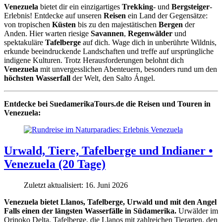
Venezuela
bietet dir ein einzigartiges
Trekking
- und
Bergsteiger
-
Erlebnis! Entdecke auf unseren
Reisen
ein Land der Gegensätze:
von tropischen
Küsten
bis zu den majestätischen
Bergen
der
Anden. Hier warten riesige
Savannen
,
Regenwälder
und
spektakuläre
Tafelberge
auf dich. Wage dich in unberührte Wildnis,
erkunde beeindruckende Landschaften und treffe auf ursprüngliche
indigene Kulturen. Trotz Herausforderungen belohnt dich
Venezuela
mit unvergesslichen Abenteuern, besonders rund um den
höchsten Wasserfall
der Welt, den Salto Ángel.
Entdecke bei SuedamerikaTours.de die
Reisen und Touren in
Venezuela:
Urwald, Tiere, Tafelberge und Indianer •
Venezuela (20 Tage)
Zuletzt aktualisiert: 16. Juni 2026
Venezuela bietet Llanos, Tafelberge, Urwald und mit den Angel
Falls einen der längsten Wasserfälle in Südamerika.
Urwälder im
Orinoko Delta, Tafelberge, die Llanos mit zahlreichen Tierarten, den