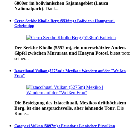
6000er im bolivianischen Sajamagebiet (Lauca
Nationalpark)
. Dank...
Cerro Serkhe Khollo Berg (5536m) • Bolivien • Hampaturi-
Geheimtipp
Der Serkhe Khollo (5552 m), ein unterschätzter Anden-
Gipfel zwischen Mururata und Huayna Potosí
, bietet trotz
seiner...
Iztaccihuatl Vulkan (5275m) • Mexiko • Wandern auf der "Weißen
Frau"
Die Besteigung des Iztaccihuatl, Mexikos dritthöchstem
Berg, ist eine anspruchsvolle, aber lohnende Tour
. Die
Route...
Cotopaxi Vulkan (5897m) • Ecuador • Ikonischer Eisvulkan