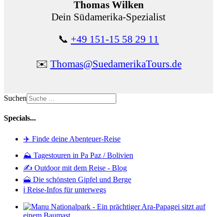
Thomas Wilken
Dein Südamerika-Spezialist
📞
+49 151-15 58 29 11
✉️
Thomas@SuedamerikaTours.de
Suchen
Specials...
✈️ Finde deine Abenteuer-Reise
⛰️ Tagestouren in Pa Paz / Bolivien
✍️ Outdoor mit dem Reise - Blog
🗻 Die schönsten Gipfel und Berge
ℹ️ Reise-Infos für unterwegs