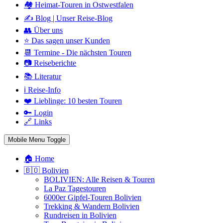
🏘️ Heimat-Touren in Ostwestfalen
✍️ Blog | Unser Reise-Blog
👥 Über uns
⭐ Das sagen unser Kunden
📆 Termine - Die nächsten Touren
📷 Reiseberichte
📚 Literatur
ℹ️ Reise-Info
❤️ Lieblinge: 10 besten Touren
🔑 Login
🔗 Links
Mobile Menu Toggle
🏠 Home
🇧🇴 Bolivien
BOLIVIEN: Alle Reisen & Touren
La Paz Tagestouren
6000er Gipfel-Touren Bolivien
Trekking & Wandern Bolivien
Rundreisen in Bolivien