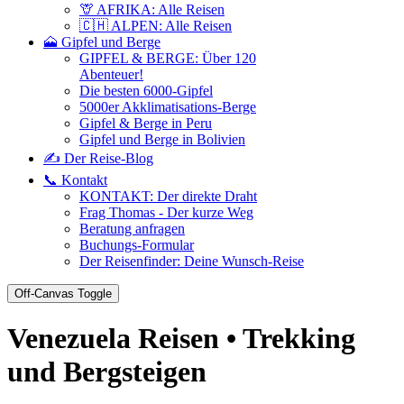
🦒 AFRIKA: Alle Reisen
🇨🇭 ALPEN: Alle Reisen
🗻 Gipfel und Berge
GIPFEL & BERGE: Über 120
Abenteuer!
Die besten 6000-Gipfel
5000er Akklimatisations-Berge
Gipfel & Berge in Peru
Gipfel und Berge in Bolivien
✍️ Der Reise-Blog
📞 Kontakt
KONTAKT: Der direkte Draht
Frag Thomas - Der kurze Weg
Beratung anfragen
Buchungs-Formular
Der Reisenfinder: Deine Wunsch-Reise
Off-Canvas Toggle
Venezuela Reisen • Trekking
und Bergsteigen