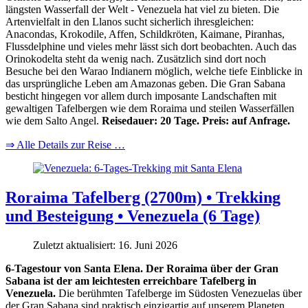
längsten Wasserfall der Welt - Venezuela hat viel zu bieten. Die
Artenvielfalt in den Llanos sucht sicherlich ihresgleichen:
Anacondas, Krokodile, Affen, Schildkröten, Kaimane, Piranhas,
Flussdelphine und vieles mehr lässt sich dort beobachten. Auch das
Orinokodelta steht da wenig nach. Zusätzlich sind dort noch
Besuche bei den Warao Indianern möglich, welche tiefe Einblicke in
das ursprüngliche Leben am Amazonas geben. Die Gran Sabana
besticht hingegen vor allem durch imposante Landschaften mit
gewaltigen Tafelbergen wie dem Roraima und steilen Wasserfällen
wie dem Salto Angel.
Reisedauer: 20 Tage. Preis: auf Anfrage.
⇒ Alle Details zur Reise …
Roraima Tafelberg (2700m) • Trekking
und Besteigung • Venezuela (6 Tage)
Zuletzt aktualisiert: 16. Juni 2026
6-Tagestour von Santa Elena. Der Roraima über der Gran
Sabana ist der am leichtesten erreichbare Tafelberg in
Venezuela.
Die berühmten Tafelberge im Südosten Venezuelas über
der Gran Sabana sind praktisch einzigartig auf unserem Planeten.