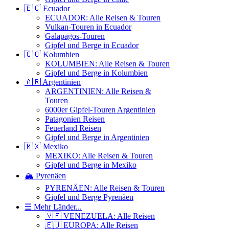
🇪🇨 Ecuador
ECUADOR: Alle Reisen & Touren
Vulkan-Touren in Ecuador
Galapagos-Touren
Gipfel und Berge in Ecuador
🇨🇴 Kolumbien
KOLUMBIEN: Alle Reisen & Touren
Gipfel und Berge in Kolumbien
🇦🇷 Argentinien
ARGENTINIEN: Alle Reisen &
Touren
6000er Gipfel-Touren Argentinien
Patagonien Reisen
Feuerland Reisen
Gipfel und Berge in Argentinien
🇲🇽 Mexiko
MEXIKO: Alle Reisen & Touren
Gipfel und Berge in Mexiko
🏔️ Pyrenäen
PYRENÄEN: Alle Reisen & Touren
Gipfel und Berge Pyrenäen
☰ Mehr Länder...
🇻🇪 VENEZUELA: Alle Reisen
🇪🇺 EUROPA: Alle Reisen