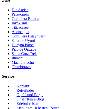
Ziele
Die Anden
Patagonien
Cordillera Blanca
Inka-Trail
Titicacasee
Aconcagua
Cordillera Huayhuash
Salar de Uyuni
Huayna Potosi
Pico de Orizaba
Santa Cruz Trek
Illimani
Machu Picchu
Chimborazo
Service
Kontakt
Reisefinder
Gipfel und Berge
Unser Reise-Blog
Erlebnisreisen
Lieblinge: 10 besten Touren