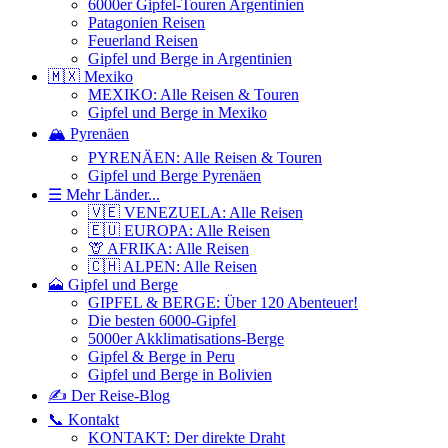
6000er Gipfel-Touren Argentinien
Patagonien Reisen
Feuerland Reisen
Gipfel und Berge in Argentinien
🇲🇽 Mexiko
MEXIKO: Alle Reisen & Touren
Gipfel und Berge in Mexiko
🏔️ Pyrenäen
PYRENÄEN: Alle Reisen & Touren
Gipfel und Berge Pyrenäen
☰ Mehr Länder...
🇻🇪 VENEZUELA: Alle Reisen
🇪🇺 EUROPA: Alle Reisen
🦒 AFRIKA: Alle Reisen
🇨🇭 ALPEN: Alle Reisen
🗻 Gipfel und Berge
GIPFEL & BERGE: Über 120 Abenteuer!
Die besten 6000-Gipfel
5000er Akklimatisations-Berge
Gipfel & Berge in Peru
Gipfel und Berge in Bolivien
✍️ Der Reise-Blog
📞 Kontakt
KONTAKT: Der direkte Draht