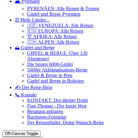
🏔️ Pyrenäen
PYRENÄEN: Alle Reisen & Touren
Gipfel und Berge Pyrenäen
☰ Mehr Länder...
🇻🇪 VENEZUELA: Alle Reisen
🇪🇺 EUROPA: Alle Reisen
🦒 AFRIKA: Alle Reisen
🇨🇭 ALPEN: Alle Reisen
🗻 Gipfel und Berge
GIPFEL & BERGE: Über 120
Abenteuer!
Die besten 6000-Gipfel
5000er Akklimatisations-Berge
Gipfel & Berge in Peru
Gipfel und Berge in Bolivien
✍️ Der Reise-Blog
📞 Kontakt
KONTAKT: Der direkte Draht
Frag Thomas - Der kurze Weg
Beratung anfragen
Buchungs-Formular
Der Reisenfinder: Deine Wunsch-Reise
Off-Canvas Toggle