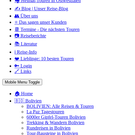
🏘️ Heimat-Touren in Ostwestfalen
✍️ Blog | Unser Reise-Blog
👥 Über uns
⭐ Das sagen unser Kunden
📆 Termine - Die nächsten Touren
📷 Reiseberichte
📚 Literatur
ℹ️ Reise-Info
❤️ Lieblinge: 10 besten Touren
🔑 Login
🔗 Links
Mobile Menu Toggle
🏠 Home
🇧🇴 Bolivien
BOLIVIEN: Alle Reisen & Touren
La Paz Tagestouren
6000er Gipfel-Touren Bolivien
Trekking & Wandern Bolivien
Rundreisen in Bolivien
Tour-Bausteine in Bolivien