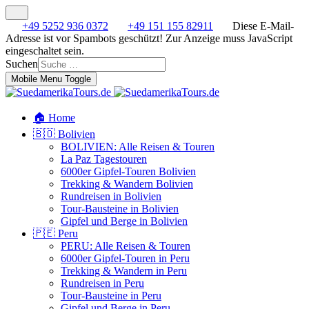
+49 5252 936 0372
+49 151 155 82911
Diese E-Mail-
Adresse ist vor Spambots geschützt! Zur Anzeige muss JavaScript
eingeschaltet sein.
Suchen
Mobile Menu Toggle
🏠 Home
🇧🇴 Bolivien
BOLIVIEN: Alle Reisen & Touren
La Paz Tagestouren
6000er Gipfel-Touren Bolivien
Trekking & Wandern Bolivien
Rundreisen in Bolivien
Tour-Bausteine in Bolivien
Gipfel und Berge in Bolivien
🇵🇪 Peru
PERU: Alle Reisen & Touren
6000er Gipfel-Touren in Peru
Trekking & Wandern in Peru
Rundreisen in Peru
Tour-Bausteine in Peru
Gipfel und Berge in Peru