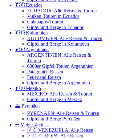
🇪🇨 Ecuador
ECUADOR: Alle Reisen & Touren
Vulkan-Touren in Ecuador
Galapagos-Touren
Gipfel und Berge in Ecuador
🇨🇴 Kolumbien
KOLUMBIEN: Alle Reisen & Touren
Gipfel und Berge in Kolumbien
🇦🇷 Argentinien
ARGENTINIEN: Alle Reisen &
Touren
6000er Gipfel-Touren Argentinien
Patagonien Reisen
Feuerland Reisen
Gipfel und Berge in Argentinien
🇲🇽 Mexiko
MEXIKO: Alle Reisen & Touren
Gipfel und Berge in Mexiko
🏔️ Pyrenäen
PYRENÄEN: Alle Reisen & Touren
Gipfel und Berge Pyrenäen
☰ Mehr Länder...
🇻🇪 VENEZUELA: Alle Reisen
🇪🇺 EUROPA: Alle Reisen