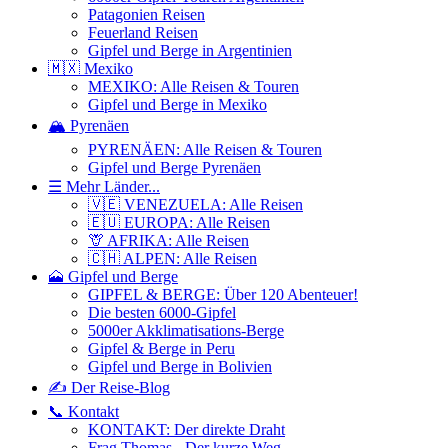
Patagonien Reisen
Feuerland Reisen
Gipfel und Berge in Argentinien
🇲🇽 Mexiko
MEXIKO: Alle Reisen & Touren
Gipfel und Berge in Mexiko
🏔️ Pyrenäen
PYRENÄEN: Alle Reisen & Touren
Gipfel und Berge Pyrenäen
☰ Mehr Länder...
🇻🇪 VENEZUELA: Alle Reisen
🇪🇺 EUROPA: Alle Reisen
🦒 AFRIKA: Alle Reisen
🇨🇭 ALPEN: Alle Reisen
🗻 Gipfel und Berge
GIPFEL & BERGE: Über 120 Abenteuer!
Die besten 6000-Gipfel
5000er Akklimatisations-Berge
Gipfel & Berge in Peru
Gipfel und Berge in Bolivien
✍️ Der Reise-Blog
📞 Kontakt
KONTAKT: Der direkte Draht
Frag Thomas - Der kurze Weg