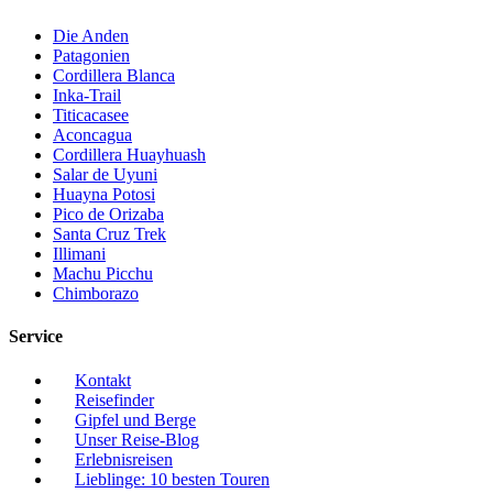
Die Anden
Patagonien
Cordillera Blanca
Inka-Trail
Titicacasee
Aconcagua
Cordillera Huayhuash
Salar de Uyuni
Huayna Potosi
Pico de Orizaba
Santa Cruz Trek
Illimani
Machu Picchu
Chimborazo
Service
Kontakt
Reisefinder
Gipfel und Berge
Unser Reise-Blog
Erlebnisreisen
Lieblinge: 10 besten Touren