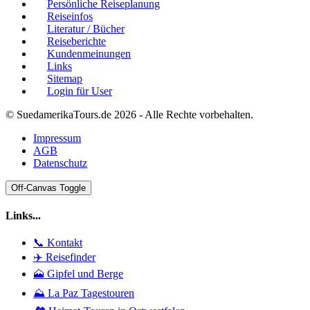
Persönliche Reiseplanung
Reiseinfos
Literatur / Bücher
Reiseberichte
Kundenmeinungen
Links
Sitemap
Login für User
© SuedamerikaTours.de 2026 - Alle Rechte vorbehalten.
Impressum
AGB
Datenschutz
Off-Canvas Toggle
Links...
📞 Kontakt
✈️ Reisefinder
🗻 Gipfel und Berge
⛰️ La Paz Tagestouren