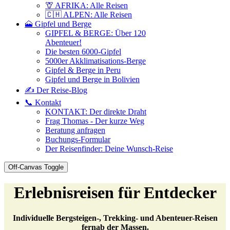
🦒 AFRIKA: Alle Reisen
🇨🇭 ALPEN: Alle Reisen
🗻 Gipfel und Berge
GIPFEL & BERGE: Über 120
Abenteuer!
Die besten 6000-Gipfel
5000er Akklimatisations-Berge
Gipfel & Berge in Peru
Gipfel und Berge in Bolivien
✍️ Der Reise-Blog
📞 Kontakt
KONTAKT: Der direkte Draht
Frag Thomas - Der kurze Weg
Beratung anfragen
Buchungs-Formular
Der Reisenfinder: Deine Wunsch-Reise
Off-Canvas Toggle
Erlebnisreisen für Entdecker
Individuelle Bergsteigen-, Trekking- und Abenteuer-Reisen
fernab der Massen.