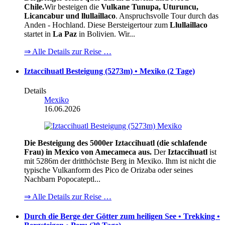
Chile.
Wir besteigen die
Vulkane Tunupa, Uturuncu,
Licancabur und llullaillaco
. Anspruchsvolle Tour durch das
Anden - Hochland. Diese Bersteigertour zum
Llullaillaco
startet in
La Paz
in Bolivien. Wir...
⇒ Alle Details zur Reise …
Iztaccihuatl Besteigung (5273m) • Mexiko (2 Tage)
Details
Mexiko
16.06.2026
Die Besteigung des 5000er Iztaccihuatl (die schlafende
Frau) in Mexico von Amecameca aus.
Der
Iztaccihuatl
ist
mit 5286m der dritthöchste Berg in Mexiko. Ihm ist nicht die
typische Vulkanform des Pico de Orizaba oder seines
Nachbarn Popocateptl...
⇒ Alle Details zur Reise …
Durch die Berge der Götter zum heiligen See • Trekking •