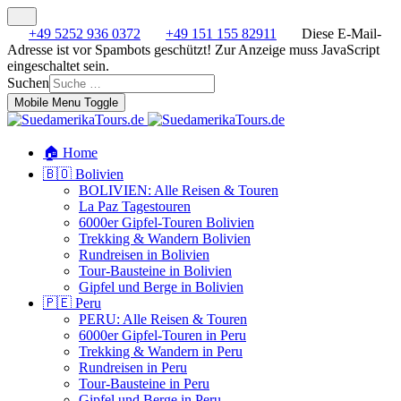
+49 5252 936 0372
+49 151 155 82911
Diese E-Mail-
Adresse ist vor Spambots geschützt! Zur Anzeige muss JavaScript
eingeschaltet sein.
Suchen
Mobile Menu Toggle
🏠 Home
🇧🇴 Bolivien
BOLIVIEN: Alle Reisen & Touren
La Paz Tagestouren
6000er Gipfel-Touren Bolivien
Trekking & Wandern Bolivien
Rundreisen in Bolivien
Tour-Bausteine in Bolivien
Gipfel und Berge in Bolivien
🇵🇪 Peru
PERU: Alle Reisen & Touren
6000er Gipfel-Touren in Peru
Trekking & Wandern in Peru
Rundreisen in Peru
Tour-Bausteine in Peru
Gipfel und Berge in Peru