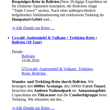
Bergsteiger-Reise in Bolivien.
Diese 20-tägige Expedition ist
für erfahrene Alpinisten konzipiert, die Boliviens eisige
"
Triple Crown
"
suchen. Nach einer außergewöhnlich
tiefgehenden Akklimatisierung mit exklusivem Trekking im
Hampaturi-Gebiet
und...
⇒ Alle Details zur Reise …
Urwald, Andengipfel & Vulkane • Trekking-Reise •
Bolivien (20 Tage)
Details
Bolivien
16.06.2026
Wander- und Trekking-Reise durch Bolivien.
Wir
besteigen den
6000er
Acotango
, den 5000er
Cerro Tunari
,
besuchen den
Amboro Nationalpark
im
Amazonasgebiet
,
Copacabana am
Titicacasee
und die
Condoririgruppe
beim
Trekking. Wir erkunden mit den...
⇒ Alle Details zur Reise …