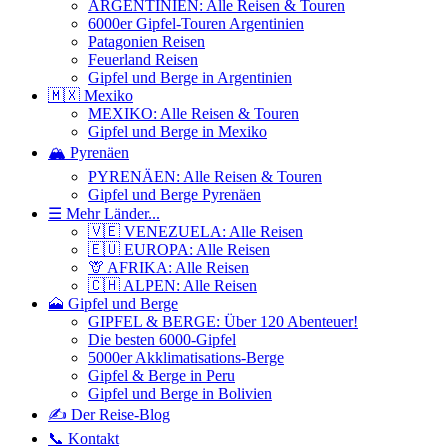
ARGENTINIEN: Alle Reisen & Touren
6000er Gipfel-Touren Argentinien
Patagonien Reisen
Feuerland Reisen
Gipfel und Berge in Argentinien
🇲🇽 Mexiko
MEXIKO: Alle Reisen & Touren
Gipfel und Berge in Mexiko
🏔️ Pyrenäen
PYRENÄEN: Alle Reisen & Touren
Gipfel und Berge Pyrenäen
☰ Mehr Länder...
🇻🇪 VENEZUELA: Alle Reisen
🇪🇺 EUROPA: Alle Reisen
🦒 AFRIKA: Alle Reisen
🇨🇭 ALPEN: Alle Reisen
🗻 Gipfel und Berge
GIPFEL & BERGE: Über 120 Abenteuer!
Die besten 6000-Gipfel
5000er Akklimatisations-Berge
Gipfel & Berge in Peru
Gipfel und Berge in Bolivien
✍️ Der Reise-Blog
📞 Kontakt