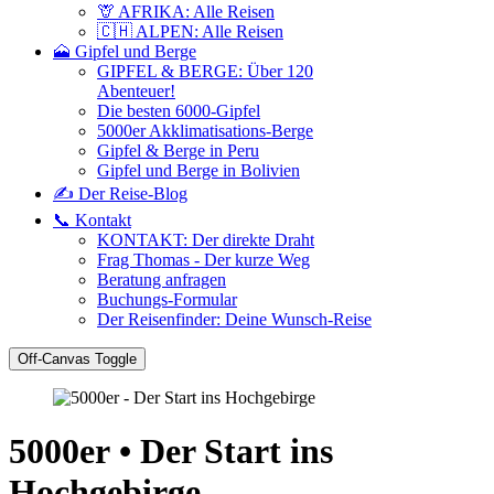
🦒 AFRIKA: Alle Reisen
🇨🇭 ALPEN: Alle Reisen
🗻 Gipfel und Berge
GIPFEL & BERGE: Über 120
Abenteuer!
Die besten 6000-Gipfel
5000er Akklimatisations-Berge
Gipfel & Berge in Peru
Gipfel und Berge in Bolivien
✍️ Der Reise-Blog
📞 Kontakt
KONTAKT: Der direkte Draht
Frag Thomas - Der kurze Weg
Beratung anfragen
Buchungs-Formular
Der Reisenfinder: Deine Wunsch-Reise
Off-Canvas Toggle
5000er • Der Start ins
Hochgebirge