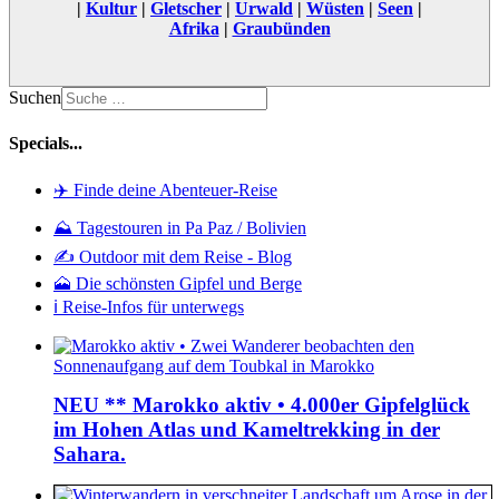
|
Kultur
|
Gletscher
|
Urwald
|
Wüsten
|
Seen
|
Afrika
|
Graubünden
Suchen
Specials...
✈️ Finde deine Abenteuer-Reise
⛰️ Tagestouren in Pa Paz / Bolivien
✍️ Outdoor mit dem Reise - Blog
🗻 Die schönsten Gipfel und Berge
ℹ️ Reise-Infos für unterwegs
NEU ** Marokko aktiv • 4.000er Gipfelglück
im Hohen Atlas und Kameltrekking in der
Sahara.