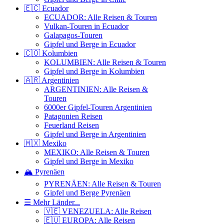
🇪🇨 Ecuador
ECUADOR: Alle Reisen & Touren
Vulkan-Touren in Ecuador
Galapagos-Touren
Gipfel und Berge in Ecuador
🇨🇴 Kolumbien
KOLUMBIEN: Alle Reisen & Touren
Gipfel und Berge in Kolumbien
🇦🇷 Argentinien
ARGENTINIEN: Alle Reisen &
Touren
6000er Gipfel-Touren Argentinien
Patagonien Reisen
Feuerland Reisen
Gipfel und Berge in Argentinien
🇲🇽 Mexiko
MEXIKO: Alle Reisen & Touren
Gipfel und Berge in Mexiko
🏔️ Pyrenäen
PYRENÄEN: Alle Reisen & Touren
Gipfel und Berge Pyrenäen
☰ Mehr Länder...
🇻🇪 VENEZUELA: Alle Reisen
🇪🇺 EUROPA: Alle Reisen