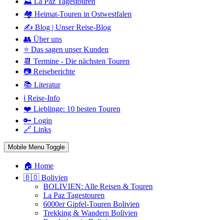
⛰️ La Paz Tagestouren
🏘️ Heimat-Touren in Ostwestfalen
✍️ Blog | Unser Reise-Blog
👥 Über uns
⭐ Das sagen unser Kunden
📆 Termine - Die nächsten Touren
📷 Reiseberichte
📚 Literatur
ℹ️ Reise-Info
❤️ Lieblinge: 10 besten Touren
🔑 Login
🔗 Links
Mobile Menu Toggle
🏠 Home
🇧🇴 Bolivien
BOLIVIEN: Alle Reisen & Touren
La Paz Tagestouren
6000er Gipfel-Touren Bolivien
Trekking & Wandern Bolivien