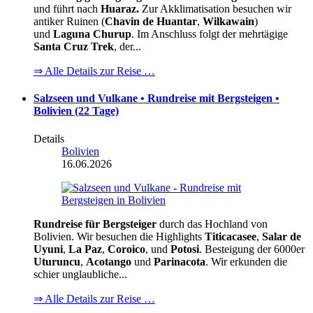
und führt nach
Huaraz.
Zur Akklimatisation besuchen wir
antiker Ruinen (
Chavin de Huantar
,
Wilkawain
)
und
Laguna Churup
. Im Anschluss folgt der mehrtägige
Santa Cruz Trek
, der...
⇒ Alle Details zur Reise …
Salzseen und Vulkane • Rundreise mit Bergsteigen •
Bolivien (22 Tage)
Details
Bolivien
16.06.2026
Rundreise für Bergsteiger
durch das Hochland von
Bolivien. Wir besuchen die Highlights
Titicacasee
,
Salar de
Uyuni
,
La Paz
,
Coroico
, und
Potosi
. Besteigung der 6000er
Uturuncu
,
Acotango
und
Parinacota
. Wir erkunden die
schier unglaubliche...
⇒ Alle Details zur Reise …