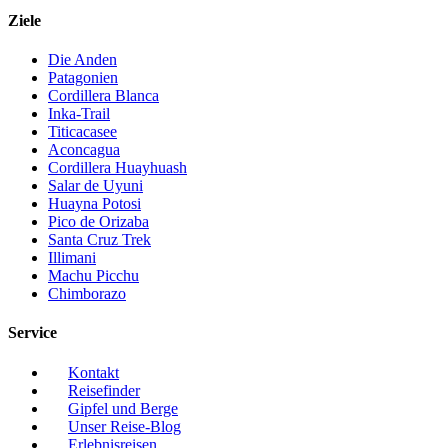
Ziele
Die Anden
Patagonien
Cordillera Blanca
Inka-Trail
Titicacasee
Aconcagua
Cordillera Huayhuash
Salar de Uyuni
Huayna Potosi
Pico de Orizaba
Santa Cruz Trek
Illimani
Machu Picchu
Chimborazo
Service
Kontakt
Reisefinder
Gipfel und Berge
Unser Reise-Blog
Erlebnisreisen