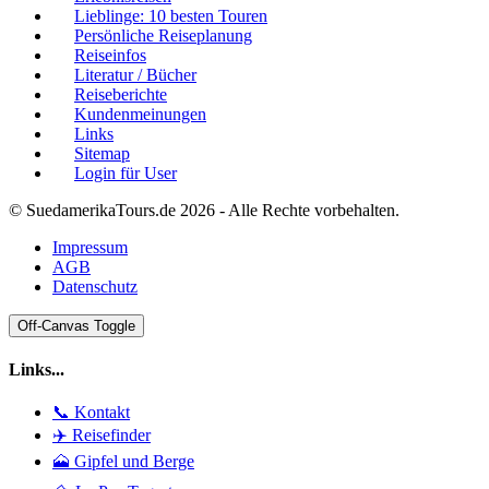
Lieblinge: 10 besten Touren
Persönliche Reiseplanung
Reiseinfos
Literatur / Bücher
Reiseberichte
Kundenmeinungen
Links
Sitemap
Login für User
© SuedamerikaTours.de 2026 - Alle Rechte vorbehalten.
Impressum
AGB
Datenschutz
Off-Canvas Toggle
Links...
📞 Kontakt
✈️ Reisefinder
🗻 Gipfel und Berge