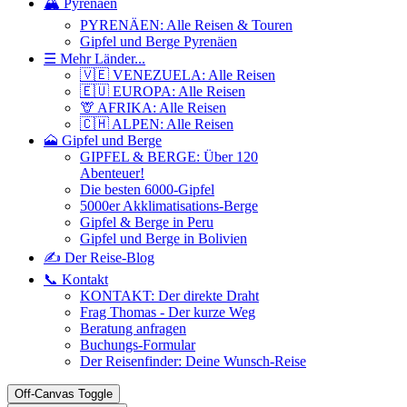
🏔️ Pyrenäen
PYRENÄEN: Alle Reisen & Touren
Gipfel und Berge Pyrenäen
☰ Mehr Länder...
🇻🇪 VENEZUELA: Alle Reisen
🇪🇺 EUROPA: Alle Reisen
🦒 AFRIKA: Alle Reisen
🇨🇭 ALPEN: Alle Reisen
🗻 Gipfel und Berge
GIPFEL & BERGE: Über 120
Abenteuer!
Die besten 6000-Gipfel
5000er Akklimatisations-Berge
Gipfel & Berge in Peru
Gipfel und Berge in Bolivien
✍️ Der Reise-Blog
📞 Kontakt
KONTAKT: Der direkte Draht
Frag Thomas - Der kurze Weg
Beratung anfragen
Buchungs-Formular
Der Reisenfinder: Deine Wunsch-Reise
Off-Canvas Toggle