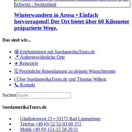
Winterwandern in Arosa • Einfach
hervorragend! Der Ort bietet über 60 Kilometer
präparierte Wege.
Das sind wir...
🤩 Erlebnisreisen mit SuedamerikaTours.de
📍 Außergewöhnliche Orte
✈️ Reiseziele
🗓️ Persönliche Reiseplanung zu deinem Wunschtermin
ℹ️ Über SuedamerikaTours.de und Thomas Wilken
📞 Kontakt
Suchen
SuedamerikaTours.de
Gladiolenweg 23 • 33175 Bad Lippspringe
Telefon +49 (0) 52 52-93 60 372
Mobil +49 (0) 151-15 58 29 11