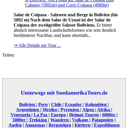
Salar de Coipasa - Salzseen und Berge in Bolivien (bis
5892 m) Nach dem Salar de Uyuni ist der Salar de
Coipasa der zweitgrößte Salzsee Boliviens.
Er bietet
ähnlich interessante Landschaftsformen wie sein deutlich
berühmterer Nachbar, und kann ebenfalls...
⇒ Alle Details zur Tour ...
Teilen:
Unterwegs mit SuedamerikaTours.de
Bolivien
|
Peru
|
Chile
|
Ecuador
|
Kolumbien
|
Argentinien
|
Mexiko
|
Pyrenäen
|
Alpen
|
Afrika
|
Venezuela
|
La Paz
|
Europa
|
Heimat-Touren
|
6000er
|
5000er
|
Trekking
|
Wandern
|
Vulkane
|
Patagonien
|
Anden
|
Amazonas
|
Bergsteigen
|
Klettern
|
Expeditionen