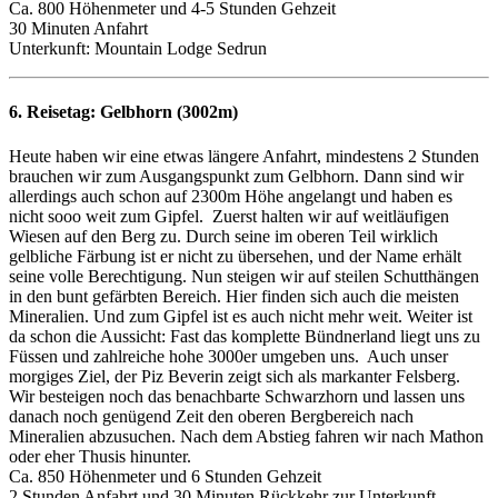
Ca. 800 Höhenmeter und 4-5 Stunden Gehzeit
30 Minuten Anfahrt
Unterkunft: Mountain Lodge Sedrun
6. Reisetag:
Gelbhorn (3002m)
Heute haben wir eine etwas längere Anfahrt, mindestens 2 Stunden
brauchen wir zum Ausgangspunkt zum Gelbhorn. Dann sind wir
allerdings auch schon auf 2300m Höhe angelangt und haben es
nicht sooo weit zum Gipfel. Zuerst halten wir auf weitläufigen
Wiesen auf den Berg zu. Durch seine im oberen Teil wirklich
gelbliche Färbung ist er nicht zu übersehen, und der Name erhält
seine volle Berechtigung. Nun steigen wir auf steilen Schutthängen
in den bunt gefärbten Bereich. Hier finden sich auch die meisten
Mineralien. Und zum Gipfel ist es auch nicht mehr weit. Weiter ist
da schon die Aussicht: Fast das komplette Bündnerland liegt uns zu
Füssen und zahlreiche hohe 3000er umgeben uns. Auch unser
morgiges Ziel, der Piz Beverin zeigt sich als markanter Felsberg.
Wir besteigen noch das benachbarte Schwarzhorn und lassen uns
danach noch genügend Zeit den oberen Bergbereich nach
Mineralien abzusuchen. Nach dem Abstieg fahren wir nach Mathon
oder eher Thusis hinunter.
Ca. 850 Höhenmeter und 6 Stunden Gehzeit
2 Stunden Anfahrt und 30 Minuten Rückkehr zur Unterkunft