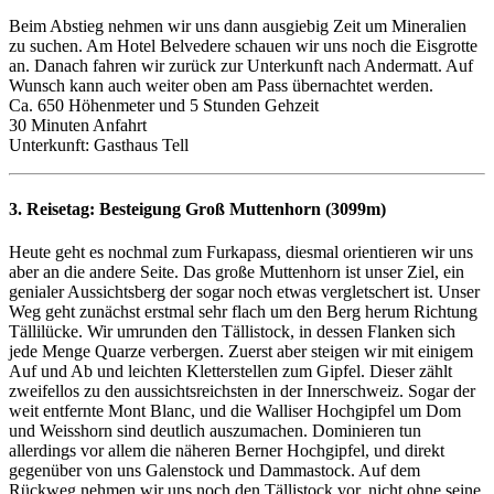
Beim Abstieg nehmen wir uns dann ausgiebig Zeit um Mineralien
zu suchen. Am Hotel Belvedere schauen wir uns noch die Eisgrotte
an. Danach fahren wir zurück zur Unterkunft nach Andermatt. Auf
Wunsch kann auch weiter oben am Pass übernachtet werden.
Ca. 650 Höhenmeter und 5 Stunden Gehzeit
30 Minuten Anfahrt
Unterkunft: Gasthaus Tell
3. Reisetag:
Besteigung Groß Muttenhorn (3099m)
Heute geht es nochmal zum Furkapass, diesmal orientieren wir uns
aber an die andere Seite. Das große Muttenhorn ist unser Ziel, ein
genialer Aussichtsberg der sogar noch etwas vergletschert ist. Unser
Weg geht zunächst erstmal sehr flach um den Berg herum Richtung
Tällilücke. Wir umrunden den Tällistock, in dessen Flanken sich
jede Menge Quarze verbergen. Zuerst aber steigen wir mit einigem
Auf und Ab und leichten Kletterstellen zum Gipfel. Dieser zählt
zweifellos zu den aussichtsreichsten in der Innerschweiz. Sogar der
weit entfernte Mont Blanc, und die Walliser Hochgipfel um Dom
und Weisshorn sind deutlich auszumachen. Dominieren tun
allerdings vor allem die näheren Berner Hochgipfel, und direkt
gegenüber von uns Galenstock und Dammastock. Auf dem
Rückweg nehmen wir uns noch den Tällistock vor, nicht ohne seine