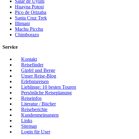
Salar de Uyuni
Huayna Potosi
Pico de Orizaba
Santa Cruz Trek
Illimani
Machu Picchu
Chimborazo
Service
Kontakt
Reisefinder
Gipfel und Berge
Unser Reise-Blog
Erlebnisreisen
Lieblinge: 10 besten Touren
Persönliche Reiseplanung
Reiseinfos
Literatur / Bücher
Reiseberichte
Kundenmeinungen
Links
Sitemap
Login für User