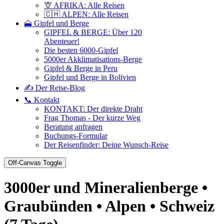
🦒 AFRIKA: Alle Reisen
🇨🇭 ALPEN: Alle Reisen
🗻 Gipfel und Berge
GIPFEL & BERGE: Über 120
Abenteuer!
Die besten 6000-Gipfel
5000er Akklimatisations-Berge
Gipfel & Berge in Peru
Gipfel und Berge in Bolivien
✍️ Der Reise-Blog
📞 Kontakt
KONTAKT: Der direkte Draht
Frag Thomas - Der kurze Weg
Beratung anfragen
Buchungs-Formular
Der Reisenfinder: Deine Wunsch-Reise
Off-Canvas Toggle
3000er und Mineralienberge •
Graubünden • Alpen • Schweiz