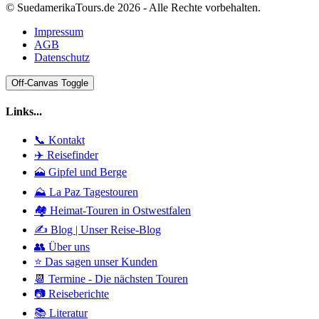
© SuedamerikaTours.de 2026 - Alle Rechte vorbehalten.
Impressum
AGB
Datenschutz
Off-Canvas Toggle
Links...
📞 Kontakt
✈️ Reisefinder
🗻 Gipfel und Berge
⛰️ La Paz Tagestouren
🏘️ Heimat-Touren in Ostwestfalen
✍️ Blog | Unser Reise-Blog
👥 Über uns
⭐ Das sagen unser Kunden
📆 Termine - Die nächsten Touren
📷 Reiseberichte
📚 Literatur