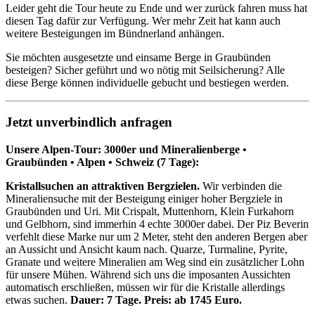
Leider geht die Tour heute zu Ende und wer zurück fahren muss hat
diesen Tag dafür zur Verfügung. Wer mehr Zeit hat kann auch
weitere Besteigungen im Bündnerland anhängen.
Sie möchten ausgesetzte und einsame Berge in Graubünden
besteigen? Sicher geführt und wo nötig mit Seilsicherung? Alle
diese Berge können individuelle gebucht und bestiegen werden.
Jetzt unverbindlich anfragen
Unsere Alpen-Tour: 3000er und Mineralienberge •
Graubünden • Alpen • Schweiz (7 Tage):
Kristallsuchen an attraktiven Bergzielen.
Wir verbinden die
Mineraliensuche mit der Besteigung einiger hoher Bergziele in
Graubünden und Uri. Mit Crispalt, Muttenhorn, Klein Furkahorn
und Gelbhorn, sind immerhin 4 echte 3000er dabei. Der Piz Beverin
verfehlt diese Marke nur um 2 Meter, steht den anderen Bergen aber
an Aussicht und Ansicht kaum nach. Quarze, Turmaline, Pyrite,
Granate und weitere Mineralien am Weg sind ein zusätzlicher Lohn
für unsere Mühen. Während sich uns die imposanten Aussichten
automatisch erschließen, müssen wir für die Kristalle allerdings
etwas suchen.
Dauer: 7 Tage. Preis: ab 1745 Euro.