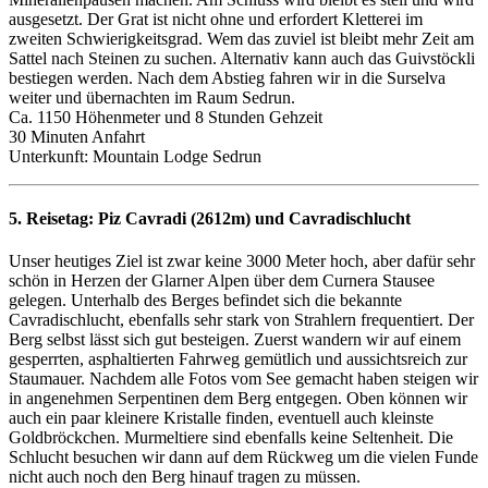
ausgesetzt. Der Grat ist nicht ohne und erfordert Kletterei im
zweiten Schwierigkeitsgrad. Wem das zuviel ist bleibt mehr Zeit am
Sattel nach Steinen zu suchen. Alternativ kann auch das Guivstöckli
bestiegen werden. Nach dem Abstieg fahren wir in die Surselva
weiter und übernachten im Raum Sedrun.
Ca. 1150 Höhenmeter und 8 Stunden Gehzeit
30 Minuten Anfahrt
Unterkunft: Mountain Lodge Sedrun
5. Reisetag:
Piz Cavradi (2612m) und Cavradischlucht
Unser heutiges Ziel ist zwar keine 3000 Meter hoch, aber dafür sehr
schön in Herzen der Glarner Alpen über dem Curnera Stausee
gelegen. Unterhalb des Berges befindet sich die bekannte
Cavradischlucht, ebenfalls sehr stark von Strahlern frequentiert. Der
Berg selbst lässt sich gut besteigen. Zuerst wandern wir auf einem
gesperrten, asphaltierten Fahrweg gemütlich und aussichtsreich zur
Staumauer. Nachdem alle Fotos vom See gemacht haben steigen wir
in angenehmen Serpentinen dem Berg entgegen. Oben können wir
auch ein paar kleinere Kristalle finden, eventuell auch kleinste
Goldbröckchen. Murmeltiere sind ebenfalls keine Seltenheit. Die
Schlucht besuchen wir dann auf dem Rückweg um die vielen Funde
nicht auch noch den Berg hinauf tragen zu müssen.