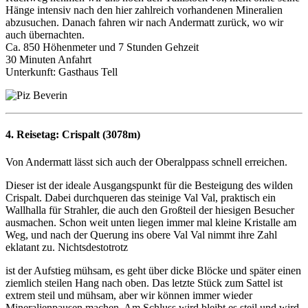
Hänge intensiv nach den hier zahlreich vorhandenen Mineralien
abzusuchen. Danach fahren wir nach Andermatt zurück, wo wir
auch übernachten.
Ca. 850 Höhenmeter und 7 Stunden Gehzeit
30 Minuten Anfahrt
Unterkunft: Gasthaus Tell
4. Reisetag:
Crispalt (3078m)
Von Andermatt lässt sich auch der Oberalppass schnell erreichen.
Dieser ist der ideale Ausgangspunkt für die Besteigung des wilden
Crispalt. Dabei durchqueren das steinige Val Val, praktisch ein
Wallhalla für Strahler, die auch den Großteil der hiesigen Besucher
ausmachen. Schon weit unten liegen immer mal kleine Kristalle am
Weg, und nach der Querung ins obere Val Val nimmt ihre Zahl
eklatant zu. Nichtsdestotrotz
ist der Aufstieg mühsam, es geht über dicke Blöcke und später einen
ziemlich steilen Hang nach oben. Das letzte Stück zum Sattel ist
extrem steil und mühsam, aber wir können immer wieder
Mineralienpausen machen. Am Schluss wird bleibt es steil und wird