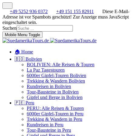
+49 5252 936 0372
+49 151 155 82911
Diese E-Mail-
Adresse ist vor Spambots geschützt! Zur Anzeige muss JavaScript
eingeschaltet sein.
Suchen
Mobile Menu Toggle
🏠 Home
🇧🇴 Bolivien
BOLIVIEN: Alle Reisen & Touren
La Paz Tagestouren
6000er Gipfel-Touren Bolivien
Trekking & Wandern Bolivien
Rundreisen in Bolivien
Tour-Bausteine in Bolivien
Gipfel und Berge in Bolivien
🇵🇪 Peru
PERU: Alle Reisen & Touren
6000er Gipfel-Touren in Peru
Trekking & Wandern in Peru
Rundreisen in Peru
Tour-Bausteine in Peru
Gipfel und Berge in Peru