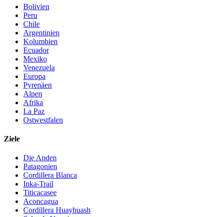
Bolivien
Peru
Chile
Argentinien
Kolumbien
Ecuador
Mexiko
Venezuela
Europa
Pyrenäen
Alpen
Afrika
La Paz
Ostwestfalen
Ziele
Die Anden
Patagonien
Cordillera Blanca
Inka-Trail
Titicacasee
Aconcagua
Cordillera Huayhuash