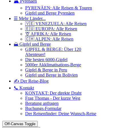
🏔️ Pyrenäen
PYRENÄEN: Alle Reisen & Touren
Gipfel und Berge Pyrenäen
☰ Mehr Länder...
🇻🇪 VENEZUELA: Alle Reisen
🇪🇺 EUROPA: Alle Reisen
🦒 AFRIKA: Alle Reisen
🇨🇭 ALPEN: Alle Reisen
🗻 Gipfel und Berge
GIPFEL & BERGE: Über 120
Abenteuer!
Die besten 6000-Gipfel
5000er Akklimatisations-Berge
Gipfel & Berge in Peru
Gipfel und Berge in Bolivien
✍️ Der Reise-Blog
📞 Kontakt
KONTAKT: Der direkte Draht
Frag Thomas - Der kurze Weg
Beratung anfragen
Buchungs-Formular
Der Reisenfinder: Deine Wunsch-Reise
Off-Canvas Toggle