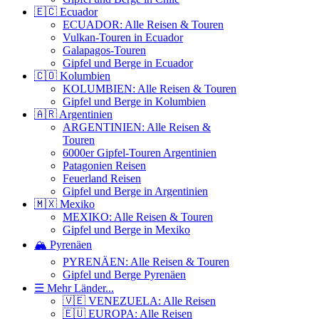
🇪🇨 Ecuador
ECUADOR: Alle Reisen & Touren
Vulkan-Touren in Ecuador
Galapagos-Touren
Gipfel und Berge in Ecuador
🇨🇴 Kolumbien
KOLUMBIEN: Alle Reisen & Touren
Gipfel und Berge in Kolumbien
🇦🇷 Argentinien
ARGENTINIEN: Alle Reisen &
Touren
6000er Gipfel-Touren Argentinien
Patagonien Reisen
Feuerland Reisen
Gipfel und Berge in Argentinien
🇲🇽 Mexiko
MEXIKO: Alle Reisen & Touren
Gipfel und Berge in Mexiko
🏔️ Pyrenäen
PYRENÄEN: Alle Reisen & Touren
Gipfel und Berge Pyrenäen
☰ Mehr Länder...
🇻🇪 VENEZUELA: Alle Reisen
🇪🇺 EUROPA: Alle Reisen