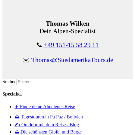
Thomas Wilken
Dein Alpen-Spezialist
📞
+49 151-15 58 29 11
✉️
Thomas@SuedamerikaTours.de
Suchen
Specials...
✈️ Finde deine Abenteuer-Reise
⛰️ Tagestouren in Pa Paz / Bolivien
✍️ Outdoor mit dem Reise - Blog
🗻 Die schönsten Gipfel und Berge