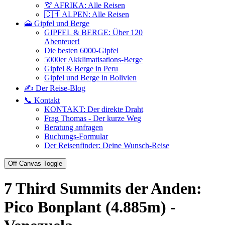
🦒 AFRIKA: Alle Reisen
🇨🇭 ALPEN: Alle Reisen
🗻 Gipfel und Berge
GIPFEL & BERGE: Über 120
Abenteuer!
Die besten 6000-Gipfel
5000er Akklimatisations-Berge
Gipfel & Berge in Peru
Gipfel und Berge in Bolivien
✍️ Der Reise-Blog
📞 Kontakt
KONTAKT: Der direkte Draht
Frag Thomas - Der kurze Weg
Beratung anfragen
Buchungs-Formular
Der Reisenfinder: Deine Wunsch-Reise
Off-Canvas Toggle
7 Third Summits der Anden:
Pico Bonplant (4.885m) -