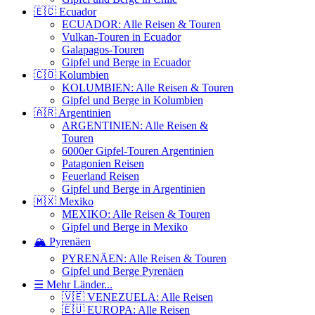
🇪🇨 Ecuador
ECUADOR: Alle Reisen & Touren
Vulkan-Touren in Ecuador
Galapagos-Touren
Gipfel und Berge in Ecuador
🇨🇴 Kolumbien
KOLUMBIEN: Alle Reisen & Touren
Gipfel und Berge in Kolumbien
🇦🇷 Argentinien
ARGENTINIEN: Alle Reisen &
Touren
6000er Gipfel-Touren Argentinien
Patagonien Reisen
Feuerland Reisen
Gipfel und Berge in Argentinien
🇲🇽 Mexiko
MEXIKO: Alle Reisen & Touren
Gipfel und Berge in Mexiko
🏔️ Pyrenäen
PYRENÄEN: Alle Reisen & Touren
Gipfel und Berge Pyrenäen
☰ Mehr Länder...
🇻🇪 VENEZUELA: Alle Reisen
🇪🇺 EUROPA: Alle Reisen