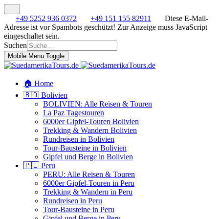
+49 5252 936 0372
+49 151 155 82911
Diese E-Mail-
Adresse ist vor Spambots geschützt! Zur Anzeige muss JavaScript
eingeschaltet sein.
Suchen
Mobile Menu Toggle
🏠 Home
🇧🇴 Bolivien
BOLIVIEN: Alle Reisen & Touren
La Paz Tagestouren
6000er Gipfel-Touren Bolivien
Trekking & Wandern Bolivien
Rundreisen in Bolivien
Tour-Bausteine in Bolivien
Gipfel und Berge in Bolivien
🇵🇪 Peru
PERU: Alle Reisen & Touren
6000er Gipfel-Touren in Peru
Trekking & Wandern in Peru
Rundreisen in Peru
Tour-Bausteine in Peru
Gipfel und Berge in Peru