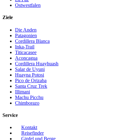
Ostwestfalen
Ziele
Die Anden
Patagonien
Cordillera Blanca
Inka-Trail
Titicacasee
Aconcagua
Cordillera Huayhuash
Salar de Uyuni
Huayna Potosi
Pico de Orizaba
Santa Cruz Trek
Illimani
Machu Picchu
Chimborazo
Service
Kontakt
Reisefinder
Gipfel und Berge