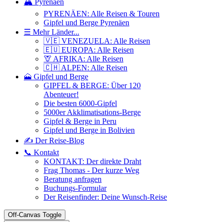
🏔️ Pyrenäen
PYRENÄEN: Alle Reisen & Touren
Gipfel und Berge Pyrenäen
☰ Mehr Länder...
🇻🇪 VENEZUELA: Alle Reisen
🇪🇺 EUROPA: Alle Reisen
🦒 AFRIKA: Alle Reisen
🇨🇭 ALPEN: Alle Reisen
🗻 Gipfel und Berge
GIPFEL & BERGE: Über 120
Abenteuer!
Die besten 6000-Gipfel
5000er Akklimatisations-Berge
Gipfel & Berge in Peru
Gipfel und Berge in Bolivien
✍️ Der Reise-Blog
📞 Kontakt
KONTAKT: Der direkte Draht
Frag Thomas - Der kurze Weg
Beratung anfragen
Buchungs-Formular
Der Reisenfinder: Deine Wunsch-Reise
Off-Canvas Toggle