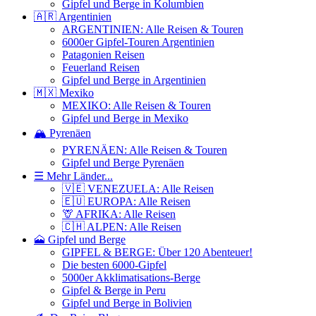
Gipfel und Berge in Kolumbien
🇦🇷 Argentinien
ARGENTINIEN: Alle Reisen & Touren
6000er Gipfel-Touren Argentinien
Patagonien Reisen
Feuerland Reisen
Gipfel und Berge in Argentinien
🇲🇽 Mexiko
MEXIKO: Alle Reisen & Touren
Gipfel und Berge in Mexiko
🏔️ Pyrenäen
PYRENÄEN: Alle Reisen & Touren
Gipfel und Berge Pyrenäen
☰ Mehr Länder...
🇻🇪 VENEZUELA: Alle Reisen
🇪🇺 EUROPA: Alle Reisen
🦒 AFRIKA: Alle Reisen
🇨🇭 ALPEN: Alle Reisen
🗻 Gipfel und Berge
GIPFEL & BERGE: Über 120 Abenteuer!
Die besten 6000-Gipfel
5000er Akklimatisations-Berge
Gipfel & Berge in Peru
Gipfel und Berge in Bolivien