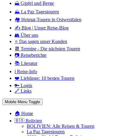
🗻 Gipfel und Berge
⛰️ La Paz Tagestouren
🏘️ Heimat-Touren in Ostwestfalen
✍️ Blog | Unser Reise-Blog
👥 Über uns
⭐ Das sagen unser Kunden
📆 Termine - Die nächsten Touren
📷 Reiseberichte
📚 Literatur
ℹ️ Reise-Info
❤️ Lieblinge: 10 besten Touren
🔑 Login
🔗 Links
Mobile Menu Toggle
🏠 Home
🇧🇴 Bolivien
BOLIVIEN: Alle Reisen & Touren
La Paz Tagestouren