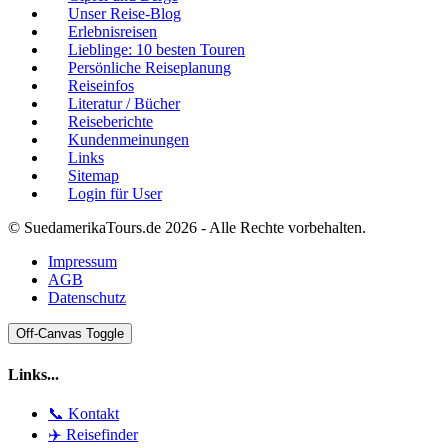
Unser Reise-Blog
Erlebnisreisen
Lieblinge: 10 besten Touren
Persönliche Reiseplanung
Reiseinfos
Literatur / Bücher
Reiseberichte
Kundenmeinungen
Links
Sitemap
Login für User
© SuedamerikaTours.de 2026 - Alle Rechte vorbehalten.
Impressum
AGB
Datenschutz
Off-Canvas Toggle
Links...
📞 Kontakt
✈️ Reisefinder