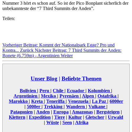
Nummer 3 hört es schon auf. So ist der Pico Bonplant sicherlich der
unbekannteste der “7 Third Summits der Anden”.
Teilen:
Vorheriger Beitrag: Kommt der Nationalpark Egge? Pro und
Kontra...
Zurück
Nächster Beitrag: 7 Third Summits der Anden:
Bonete (6.759m) - Argentinien
Weiter
Unser Blog
|
Beliebte Themen
Bolivien
|
Peru
|
Chile
|
Ecuador
|
Kolumbien
|
Argentinien
|
Mexiko
|
Pyrenäen
|
Alpen
|
Ostafrika
|
Marokko
|
Kreta
|
Teneriffa
|
Venezuela
|
La Paz
|
6000er
|
5000er
|
Trekking
|
Wandern
|
Vulkane
|
Patagonien
|
Anden
|
Europa
|
Amazonas
|
Bergsteigen
|
Klettern
|
Expedition
|
Tiere
|
Kultur
|
Gletscher
|
Urwald
|
Wüste
|
Seen
|
Afrika