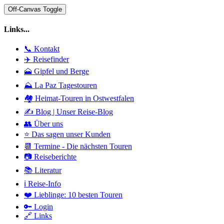
Off-Canvas Toggle
Links...
📞 Kontakt
✈️ Reisefinder
🗻 Gipfel und Berge
⛰️ La Paz Tagestouren
🏘️ Heimat-Touren in Ostwestfalen
✍️ Blog | Unser Reise-Blog
👥 Über uns
⭐ Das sagen unser Kunden
📆 Termine - Die nächsten Touren
📷 Reiseberichte
📚 Literatur
ℹ️ Reise-Info
❤️ Lieblinge: 10 besten Touren
🔑 Login
🔗 Links