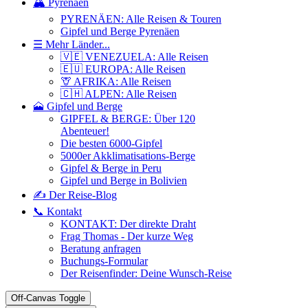
🏔️ Pyrenäen
PYRENÄEN: Alle Reisen & Touren
Gipfel und Berge Pyrenäen
☰ Mehr Länder...
🇻🇪 VENEZUELA: Alle Reisen
🇪🇺 EUROPA: Alle Reisen
🦒 AFRIKA: Alle Reisen
🇨🇭 ALPEN: Alle Reisen
🗻 Gipfel und Berge
GIPFEL & BERGE: Über 120
Abenteuer!
Die besten 6000-Gipfel
5000er Akklimatisations-Berge
Gipfel & Berge in Peru
Gipfel und Berge in Bolivien
✍️ Der Reise-Blog
📞 Kontakt
KONTAKT: Der direkte Draht
Frag Thomas - Der kurze Weg
Beratung anfragen
Buchungs-Formular
Der Reisenfinder: Deine Wunsch-Reise
Off-Canvas Toggle