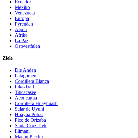
Ecuador
Mexiko
Venezuela
Europa
Pyrenäen
Alpen
Afrika
La Paz
Ostwestfalen
Ziele
Die Anden
Patagonien
Cordillera Blanca
Inka-Trail
Titicacasee
Aconcagua
Cordillera Huayhuash
Salar de Uyuni
Huayna Potosi
Pico de Orizaba
Santa Cruz Trek
Illimani
Machu Picchu