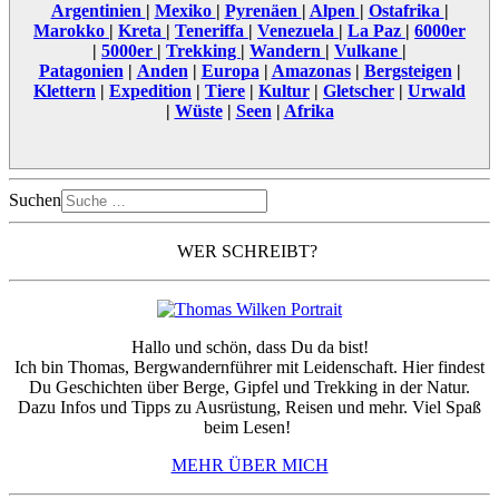
Argentinien
|
Mexiko
|
Pyrenäen
|
Alpen
|
Ostafrika
|
Marokko
|
Kreta
|
Teneriffa
|
Venezuela
|
La Paz
|
6000er
|
5000er
|
Trekking
|
Wandern
|
Vulkane
|
Patagonien
|
Anden
|
Europa
|
Amazonas
|
Bergsteigen
|
Klettern
|
Expedition
|
Tiere
|
Kultur
|
Gletscher
|
Urwald
|
Wüste
|
Seen
|
Afrika
Suchen
WER SCHREIBT?
Hallo und schön, dass Du da bist!
Ich bin Thomas, Bergwandernführer mit Leidenschaft. Hier findest
Du Geschichten über Berge, Gipfel und Trekking in der Natur.
Dazu Infos und Tipps zu Ausrüstung, Reisen und mehr. Viel Spaß
beim Lesen!
MEHR ÜBER MICH