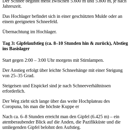
Der Schnee beginnt meist zwischen 5.600 m und 5.800 m, je nach
Jahreszeit.
Das Hochlager befindet sich in einer geschützten Mulde oder an
einem geeigneten Schneefeld.
Übernachtung im Hochlager.
Tag 3: Gipfelaufstieg (ca. 8–10 Stunden hin & zurück), Abstieg
ins Basislager
Start gegen 2:00 – 3:00 Uhr morgens mit Stirnlampen.
Der Anstieg erfolgt über leichte Schneehänge mit einer Steigung
von 25–35 Grad.
Steigeisen und Eispickel sind je nach Schneeverhältnissen
erforderlich.
Der Weg zieht sich lange über das weite Hochplateau des
Coropuna, bis man die höchste Kuppe er
Nach ca. 6–8 Stunden erreicht man den Gipfel (6.425 m) – ein
atemberaubender Blick auf die Anden, die Pazifikküste und die
umliegenden Gipfel belohnt den Aufstieg.