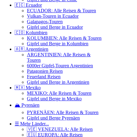
🇪🇨 Ecuador
ECUADOR: Alle Reisen & Touren
Vulkan-Touren in Ecuador
Galapagos-Touren
Gipfel und Berge in Ecuador
🇨🇴 Kolumbien
KOLUMBIEN: Alle Reisen & Touren
Gipfel und Berge in Kolumbien
🇦🇷 Argentinien
ARGENTINIEN: Alle Reisen &
Touren
6000er Gipfel-Touren Argentinien
Patagonien Reisen
Feuerland Reisen
Gipfel und Berge in Argentinien
🇲🇽 Mexiko
MEXIKO: Alle Reisen & Touren
Gipfel und Berge in Mexiko
🏔️ Pyrenäen
PYRENÄEN: Alle Reisen & Touren
Gipfel und Berge Pyrenäen
☰ Mehr Länder...
🇻🇪 VENEZUELA: Alle Reisen
🇪🇺 EUROPA: Alle Reisen