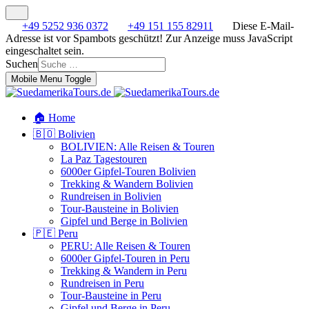
+49 5252 936 0372
+49 151 155 82911
Diese E-Mail-
Adresse ist vor Spambots geschützt! Zur Anzeige muss JavaScript
eingeschaltet sein.
Suchen
Mobile Menu Toggle
🏠 Home
🇧🇴 Bolivien
BOLIVIEN: Alle Reisen & Touren
La Paz Tagestouren
6000er Gipfel-Touren Bolivien
Trekking & Wandern Bolivien
Rundreisen in Bolivien
Tour-Bausteine in Bolivien
Gipfel und Berge in Bolivien
🇵🇪 Peru
PERU: Alle Reisen & Touren
6000er Gipfel-Touren in Peru
Trekking & Wandern in Peru
Rundreisen in Peru
Tour-Bausteine in Peru
Gipfel und Berge in Peru