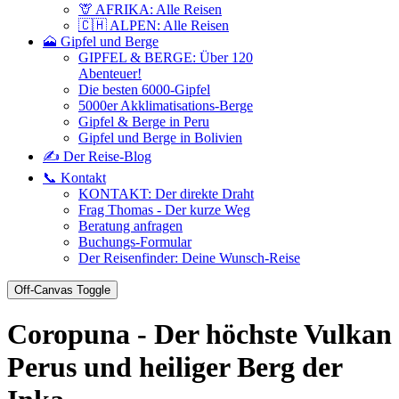
🦒 AFRIKA: Alle Reisen
🇨🇭 ALPEN: Alle Reisen
🗻 Gipfel und Berge
GIPFEL & BERGE: Über 120
Abenteuer!
Die besten 6000-Gipfel
5000er Akklimatisations-Berge
Gipfel & Berge in Peru
Gipfel und Berge in Bolivien
✍️ Der Reise-Blog
📞 Kontakt
KONTAKT: Der direkte Draht
Frag Thomas - Der kurze Weg
Beratung anfragen
Buchungs-Formular
Der Reisenfinder: Deine Wunsch-Reise
Off-Canvas Toggle
Coropuna - Der höchste Vulkan
Perus und heiliger Berg der