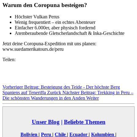
Warum den Coropuna besteigen?
Höchster Vulkan Perus
Wenig frequentiert – ein echtes Abenteuer
Einfacher 6.000er, aber physisch fordernd
Atemberaubende Gletscherlandschaft & Inka-Geschichte
Jetzt deine Coropuna-Expedition mit uns planen:
www.suedamerikatours.de/peru
Teilen:
Vorheriger Beitrag: Besteigung des Teide - Der höchste Berg
Spaniens auf Teneriffa
Zurück
Nächster Beitrag: Trekking in Peru –
Die schönsten Wanderungen in den Anden
Weiter
Unser Blog
|
Beliebte Themen
Bolivien
|
Peru
|
Chile
|
Ecuador
|
Kolumbien
|