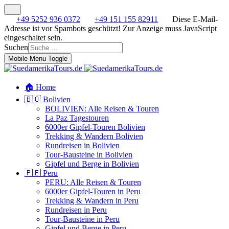
+49 5252 936 0372
+49 151 155 82911
Diese E-Mail-
Adresse ist vor Spambots geschützt! Zur Anzeige muss JavaScript
eingeschaltet sein.
Suchen
Mobile Menu Toggle
🏠 Home
🇧🇴 Bolivien
BOLIVIEN: Alle Reisen & Touren
La Paz Tagestouren
6000er Gipfel-Touren Bolivien
Trekking & Wandern Bolivien
Rundreisen in Bolivien
Tour-Bausteine in Bolivien
Gipfel und Berge in Bolivien
🇵🇪 Peru
PERU: Alle Reisen & Touren
6000er Gipfel-Touren in Peru
Trekking & Wandern in Peru
Rundreisen in Peru
Tour-Bausteine in Peru
Gipfel und Berge in Peru