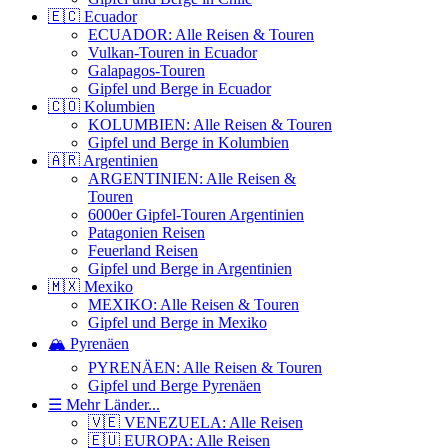
🇪🇨 Ecuador
ECUADOR: Alle Reisen & Touren
Vulkan-Touren in Ecuador
Galapagos-Touren
Gipfel und Berge in Ecuador
🇨🇴 Kolumbien
KOLUMBIEN: Alle Reisen & Touren
Gipfel und Berge in Kolumbien
🇦🇷 Argentinien
ARGENTINIEN: Alle Reisen &
Touren
6000er Gipfel-Touren Argentinien
Patagonien Reisen
Feuerland Reisen
Gipfel und Berge in Argentinien
🇲🇽 Mexiko
MEXIKO: Alle Reisen & Touren
Gipfel und Berge in Mexiko
🏔️ Pyrenäen
PYRENÄEN: Alle Reisen & Touren
Gipfel und Berge Pyrenäen
☰ Mehr Länder...
🇻🇪 VENEZUELA: Alle Reisen
🇪🇺 EUROPA: Alle Reisen