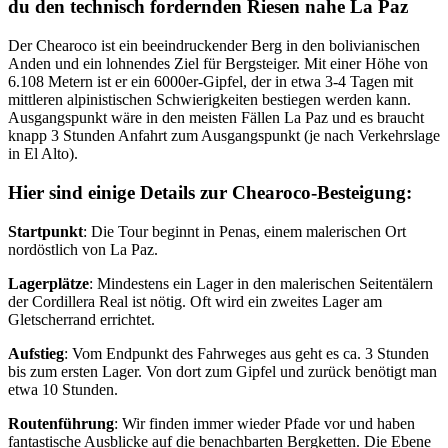
du den technisch fordernden Riesen nahe La Paz
Der Chearoco ist ein beeindruckender Berg in den bolivianischen
Anden und ein lohnendes Ziel für Bergsteiger. Mit einer Höhe von
6.108 Metern ist er ein 6000er-Gipfel, der in etwa 3-4 Tagen mit
mittleren alpinistischen Schwierigkeiten bestiegen werden kann.
Ausgangspunkt wäre in den meisten Fällen La Paz und es braucht
knapp 3 Stunden Anfahrt zum Ausgangspunkt (je nach Verkehrslage
in El Alto).
Hier sind einige Details zur Chearoco-Besteigung:
Startpunkt
: Die Tour beginnt in Penas, einem malerischen Ort
nordöstlich von La Paz.
Lagerplätze
: Mindestens ein Lager in den malerischen Seitentälern
der Cordillera Real ist nötig. Oft wird ein zweites Lager am
Gletscherrand errichtet.
Aufstieg
: Vom Endpunkt des Fahrweges aus geht es ca. 3 Stunden
bis zum ersten Lager. Von dort zum Gipfel und zurück benötigt man
etwa 10 Stunden.
Routenführung
: Wir finden immer wieder Pfade vor und haben
fantastische Ausblicke auf die benachbarten Bergketten. Die Ebene