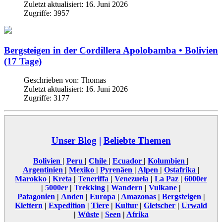
Zuletzt aktualisiert: 16. Juni 2026
Zugriffe: 3957
Bergsteigen in der Cordillera Apolobamba • Bolivien
(17 Tage)
Geschrieben von:
Thomas
Zuletzt aktualisiert: 16. Juni 2026
Zugriffe: 3177
Unser Blog
|
Beliebte Themen
Bolivien
|
Peru
|
Chile
|
Ecuador
|
Kolumbien
|
Argentinien
|
Mexiko
|
Pyrenäen
|
Alpen
|
Ostafrika
|
Marokko
|
Kreta
|
Teneriffa
|
Venezuela
|
La Paz
|
6000er
|
5000er
|
Trekking
|
Wandern
|
Vulkane
|
Patagonien
|
Anden
|
Europa
|
Amazonas
|
Bergsteigen
|
Klettern
|
Expedition
|
Tiere
|
Kultur
|
Gletscher
|
Urwald
|
Wüste
|
Seen
|
Afrika