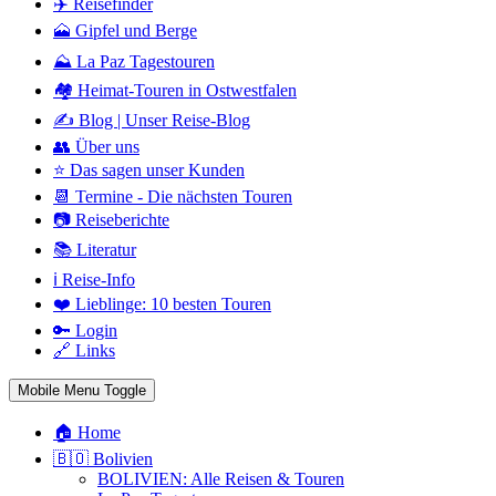
✈️ Reisefinder
🗻 Gipfel und Berge
⛰️ La Paz Tagestouren
🏘️ Heimat-Touren in Ostwestfalen
✍️ Blog | Unser Reise-Blog
👥 Über uns
⭐ Das sagen unser Kunden
📆 Termine - Die nächsten Touren
📷 Reiseberichte
📚 Literatur
ℹ️ Reise-Info
❤️ Lieblinge: 10 besten Touren
🔑 Login
🔗 Links
Mobile Menu Toggle
🏠 Home
🇧🇴 Bolivien
BOLIVIEN: Alle Reisen & Touren