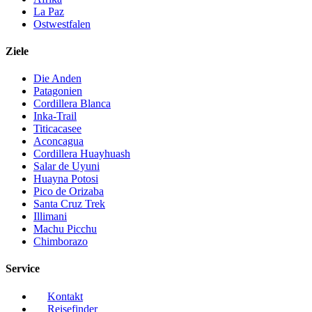
La Paz
Ostwestfalen
Ziele
Die Anden
Patagonien
Cordillera Blanca
Inka-Trail
Titicacasee
Aconcagua
Cordillera Huayhuash
Salar de Uyuni
Huayna Potosi
Pico de Orizaba
Santa Cruz Trek
Illimani
Machu Picchu
Chimborazo
Service
Kontakt
Reisefinder