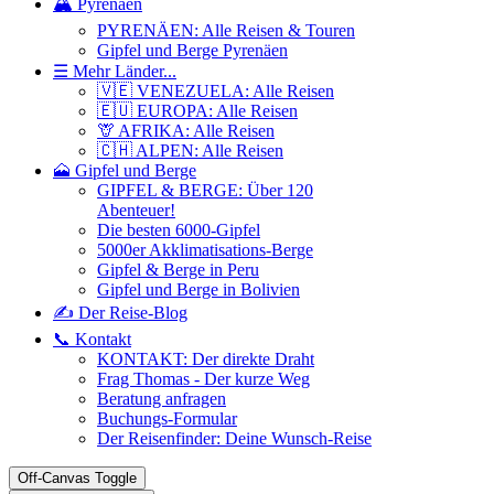
🏔️ Pyrenäen
PYRENÄEN: Alle Reisen & Touren
Gipfel und Berge Pyrenäen
☰ Mehr Länder...
🇻🇪 VENEZUELA: Alle Reisen
🇪🇺 EUROPA: Alle Reisen
🦒 AFRIKA: Alle Reisen
🇨🇭 ALPEN: Alle Reisen
🗻 Gipfel und Berge
GIPFEL & BERGE: Über 120
Abenteuer!
Die besten 6000-Gipfel
5000er Akklimatisations-Berge
Gipfel & Berge in Peru
Gipfel und Berge in Bolivien
✍️ Der Reise-Blog
📞 Kontakt
KONTAKT: Der direkte Draht
Frag Thomas - Der kurze Weg
Beratung anfragen
Buchungs-Formular
Der Reisenfinder: Deine Wunsch-Reise
Off-Canvas Toggle