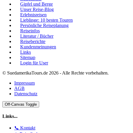
Gipfel und Berge
Unser Reise-Blog
Erlebnisreisen
Lieblinge: 10 besten Touren
Persönliche Reiseplanung
Reiseinfos
Literatur / Bücher
Reiseberichte
Kundenmeinungen
Links
Sitemap
Login für User
© SuedamerikaTours.de 2026 - Alle Rechte vorbehalten.
Impressum
AGB
Datenschutz
Off-Canvas Toggle
Links...
📞 Kontakt