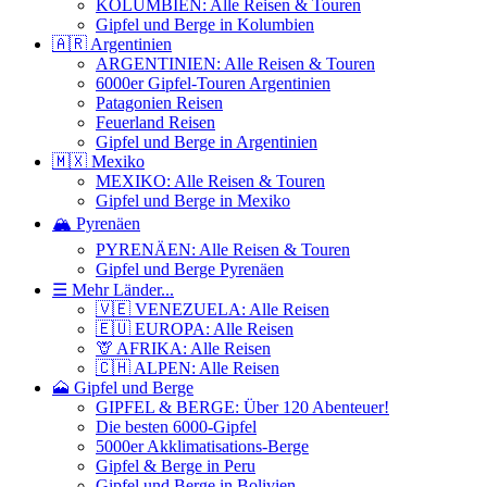
KOLUMBIEN: Alle Reisen & Touren
Gipfel und Berge in Kolumbien
🇦🇷 Argentinien
ARGENTINIEN: Alle Reisen & Touren
6000er Gipfel-Touren Argentinien
Patagonien Reisen
Feuerland Reisen
Gipfel und Berge in Argentinien
🇲🇽 Mexiko
MEXIKO: Alle Reisen & Touren
Gipfel und Berge in Mexiko
🏔️ Pyrenäen
PYRENÄEN: Alle Reisen & Touren
Gipfel und Berge Pyrenäen
☰ Mehr Länder...
🇻🇪 VENEZUELA: Alle Reisen
🇪🇺 EUROPA: Alle Reisen
🦒 AFRIKA: Alle Reisen
🇨🇭 ALPEN: Alle Reisen
🗻 Gipfel und Berge
GIPFEL & BERGE: Über 120 Abenteuer!
Die besten 6000-Gipfel
5000er Akklimatisations-Berge
Gipfel & Berge in Peru
Gipfel und Berge in Bolivien