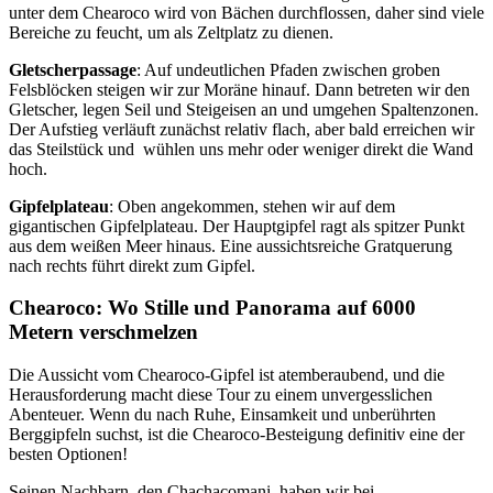
unter dem Chearoco wird von Bächen durchflossen, daher sind viele
Bereiche zu feucht, um als Zeltplatz zu dienen.
Gletscherpassage
: Auf undeutlichen Pfaden zwischen groben
Felsblöcken steigen wir zur Moräne hinauf. Dann betreten wir den
Gletscher, legen Seil und Steigeisen an und umgehen Spaltenzonen.
Der Aufstieg verläuft zunächst relativ flach, aber bald erreichen wir
das Steilstück und wühlen uns mehr oder weniger direkt die Wand
hoch.
Gipfelplateau
: Oben angekommen, stehen wir auf dem
gigantischen Gipfelplateau. Der Hauptgipfel ragt als spitzer Punkt
aus dem weißen Meer hinaus. Eine aussichtsreiche Gratquerung
nach rechts führt direkt zum Gipfel.
Chearoco: Wo Stille und Panorama auf 6000
Metern verschmelzen
Die Aussicht vom Chearoco-Gipfel ist atemberaubend, und die
Herausforderung macht diese Tour zu einem unvergesslichen
Abenteuer. Wenn du nach Ruhe, Einsamkeit und unberührten
Berggipfeln suchst, ist die Chearoco-Besteigung definitiv eine der
besten Optionen!
Seinen Nachbarn, den Chachacomani, haben wir bei