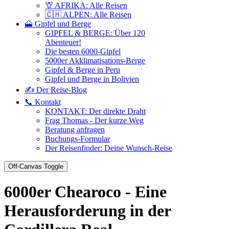
🦒 AFRIKA: Alle Reisen
🇨🇭 ALPEN: Alle Reisen
🗻 Gipfel und Berge
GIPFEL & BERGE: Über 120
Abenteuer!
Die besten 6000-Gipfel
5000er Akklimatisations-Berge
Gipfel & Berge in Peru
Gipfel und Berge in Bolivien
✍️ Der Reise-Blog
📞 Kontakt
KONTAKT: Der direkte Draht
Frag Thomas - Der kurze Weg
Beratung anfragen
Buchungs-Formular
Der Reisenfinder: Deine Wunsch-Reise
Off-Canvas Toggle
6000er Chearoco - Eine
Herausforderung in der