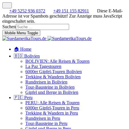
+49 5252 936 0372
+49 151 155 82911
Diese E-Mail-
Adresse ist vor Spambots geschützt! Zur Anzeige muss JavaScript
eingeschaltet sein.
Suchen
Mobile Menu Toggle
🏠 Home
🇧🇴 Bolivien
BOLIVIEN: Alle Reisen & Touren
La Paz Tagestouren
6000er Gipfel-Touren Bolivien
Trekking & Wandern Bolivien
Rundreisen in Bolivien
Tour-Bausteine in Bolivien
Gipfel und Berge in Bolivien
🇵🇪 Peru
PERU: Alle Reisen & Touren
6000er Gipfel-Touren in Peru
Trekking & Wandern in Peru
Rundreisen in Peru
Tour-Bausteine in Peru
Gipfel und Berge in Peru