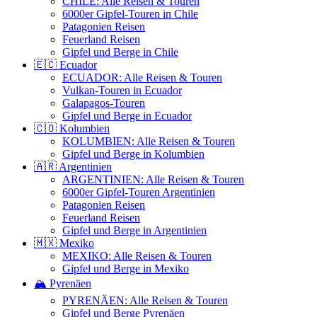
CHILE: Alle Reisen & Touren
6000er Gipfel-Touren in Chile
Patagonien Reisen
Feuerland Reisen
Gipfel und Berge in Chile
🇪🇨 Ecuador
ECUADOR: Alle Reisen & Touren
Vulkan-Touren in Ecuador
Galapagos-Touren
Gipfel und Berge in Ecuador
🇨🇴 Kolumbien
KOLUMBIEN: Alle Reisen & Touren
Gipfel und Berge in Kolumbien
🇦🇷 Argentinien
ARGENTINIEN: Alle Reisen & Touren
6000er Gipfel-Touren Argentinien
Patagonien Reisen
Feuerland Reisen
Gipfel und Berge in Argentinien
🇲🇽 Mexiko
MEXIKO: Alle Reisen & Touren
Gipfel und Berge in Mexiko
🏔️ Pyrenäen
PYRENÄEN: Alle Reisen & Touren
Gipfel und Berge Pyrenäen