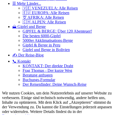
☰ Mehr Länder...
🇻🇪 VENEZUELA: Alle Reisen
🇪🇺 EUROPA: Alle Reisen
🦒 AFRIKA: Alle Reisen
🇨🇭 ALPEN: Alle Reisen
🗻 Gipfel und Berge
GIPFEL & BERGE: Über 120 Abenteuer!
Die besten 6000-Gipfel
5000er Akklimatisations-Berge
Gipfel & Berge in Peru
Gipfel und Berge in Bolivien
✍️ Der Reise-Blog
📞 Kontakt
KONTAKT: Der direkte Draht
Frag Thomas - Der kurze Weg
Beratung anfragen
Buchungs-Formular
Der Reisenfinder: Deine Wunsch-Reise
Wir nutzen Cookies, um dein Nutzererlebnis auf unserer Website zu
verbessern. Einige sind technisch notwendig, andere helfen uns,
Inhalte zu optimieren.
Mit dem Klick auf „Akzeptieren“ stimmst du
der Verwendung zu. Du kannst die Einstellungen jederzeit anpassen
oder widerrufen. Weitere Details findest du in der