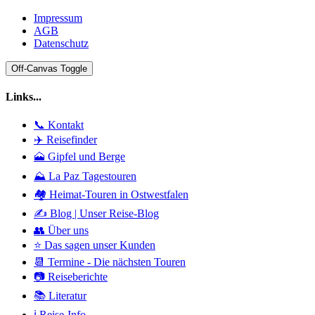
Impressum
AGB
Datenschutz
Off-Canvas Toggle
Links...
📞 Kontakt
✈️ Reisefinder
🗻 Gipfel und Berge
⛰️ La Paz Tagestouren
🏘️ Heimat-Touren in Ostwestfalen
✍️ Blog | Unser Reise-Blog
👥 Über uns
⭐ Das sagen unser Kunden
📆 Termine - Die nächsten Touren
📷 Reiseberichte
📚 Literatur
ℹ️ Reise-Info