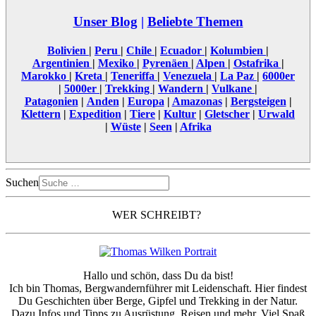
Unser Blog
|
Beliebte Themen
Bolivien
|
Peru
|
Chile
|
Ecuador
|
Kolumbien
|
Argentinien
|
Mexiko
|
Pyrenäen
|
Alpen
|
Ostafrika
|
Marokko
|
Kreta
|
Teneriffa
|
Venezuela
|
La Paz
|
6000er
|
5000er
|
Trekking
|
Wandern
|
Vulkane
|
Patagonien
|
Anden
|
Europa
|
Amazonas
|
Bergsteigen
|
Klettern
|
Expedition
|
Tiere
|
Kultur
|
Gletscher
|
Urwald
|
Wüste
|
Seen
|
Afrika
Suchen
WER SCHREIBT?
Hallo und schön, dass Du da bist!
Ich bin Thomas, Bergwandernführer mit Leidenschaft. Hier findest
Du Geschichten über Berge, Gipfel und Trekking in der Natur.
Dazu Infos und Tipps zu Ausrüstung, Reisen und mehr. Viel Spaß