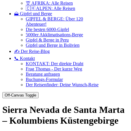
🦒 AFRIKA: Alle Reisen
🇨🇭 ALPEN: Alle Reisen
🗻 Gipfel und Berge
GIPFEL & BERGE: Über 120
Abenteuer!
Die besten 6000-Gipfel
5000er Akklimatisations-Berge
Gipfel & Berge in Peru
Gipfel und Berge in Bolivien
✍️ Der Reise-Blog
📞 Kontakt
KONTAKT: Der direkte Draht
Frag Thomas - Der kurze Weg
Beratung anfragen
Buchungs-Formular
Der Reisenfinder: Deine Wunsch-Reise
Off-Canvas Toggle
Sierra Nevada de Santa Marta
– Kolumbiens Küstengebirge