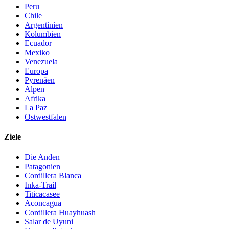
Peru
Chile
Argentinien
Kolumbien
Ecuador
Mexiko
Venezuela
Europa
Pyrenäen
Alpen
Afrika
La Paz
Ostwestfalen
Ziele
Die Anden
Patagonien
Cordillera Blanca
Inka-Trail
Titicacasee
Aconcagua
Cordillera Huayhuash
Salar de Uyuni