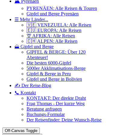
🏔️ Pyrenäen
PYRENÄEN: Alle Reisen & Touren
Gipfel und Berge Pyrenäen
☰ Mehr Länder...
🇻🇪 VENEZUELA: Alle Reisen
🇪🇺 EUROPA: Alle Reisen
🦒 AFRIKA: Alle Reisen
🇨🇭 ALPEN: Alle Reisen
🗻 Gipfel und Berge
GIPFEL & BERGE: Über 120
Abenteuer!
Die besten 6000-Gipfel
5000er Akklimatisations-Berge
Gipfel & Berge in Peru
Gipfel und Berge in Bolivien
✍️ Der Reise-Blog
📞 Kontakt
KONTAKT: Der direkte Draht
Frag Thomas - Der kurze Weg
Beratung anfragen
Buchungs-Formular
Der Reisenfinder: Deine Wunsch-Reise
Off-Canvas Toggle