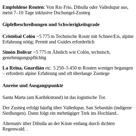
Empfohlene Routen
: Von Rio Frio, Dibulla oder Valledupar aus,
meist 7–10 Tage inklusive Dschungel-Zustieg
Gipfelbeschreibungen und Schwierigkeitsgrade
Cristóbal Colón
~5 775 m Technische Route mit Schnee/Eis, alpine
Erfahrung nötig; Permit und Guides erforderlich
Simón Bolívar
~5 775 m Ähnlich wie Colón, technisch,
genehmigungspflichtig
La Reina, Guardián
etc. 5 250–5 450 m Routen weniger begangen
– erfordern alpine Erfahrung und oft überlange Zustiege
Anreise und Ausgangspunkte
Santa Marta (am Karibikstrand) ist das logistische Tor.
Der Zustieg erfolgt häufig über Valledupar, San Sebastián (indigene
Siedlungen). Dann folgt ein mehrtägiger Trek ins Hochland..
Alternativ über Dibulla an der Küste entlang durch dichten
Regenwald. .