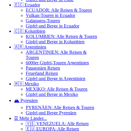
🇪🇨 Ecuador
ECUADOR: Alle Reisen & Touren
Vulkan-Touren in Ecuador
Galapagos-Touren
Gipfel und Berge in Ecuador
🇨🇴 Kolumbien
KOLUMBIEN: Alle Reisen & Touren
Gipfel und Berge in Kolumbien
🇦🇷 Argentinien
ARGENTINIEN: Alle Reisen &
Touren
6000er Gipfel-Touren Argentinien
Patagonien Reisen
Feuerland Reisen
Gipfel und Berge in Argentinien
🇲🇽 Mexiko
MEXIKO: Alle Reisen & Touren
Gipfel und Berge in Mexiko
🏔️ Pyrenäen
PYRENÄEN: Alle Reisen & Touren
Gipfel und Berge Pyrenäen
☰ Mehr Länder...
🇻🇪 VENEZUELA: Alle Reisen
🇪🇺 EUROPA: Alle Reisen