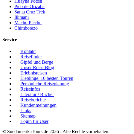
Huayna Potosi
Pico de Orizaba
Santa Cruz Trek
Illimani
Machu Picchu
Chimborazo
Service
Kontakt
Reisefinder
Gipfel und Berge
Unser Reise-Blog
Erlebnisreisen
Lieblinge: 10 besten Touren
Persönliche Reiseplanung
Reiseinfos
Literatur / Bücher
Reiseberichte
Kundenmeinungen
Links
Sitemap
Login für User
© SuedamerikaTours.de 2026 - Alle Rechte vorbehalten.