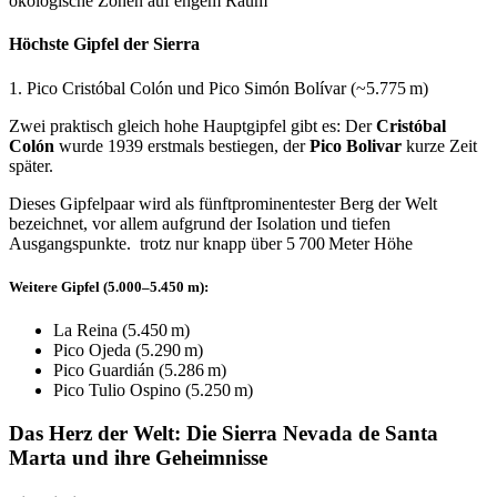
ökologische Zonen auf engem Raum
Höchste Gipfel der Sierra
1. Pico Cristóbal Colón und Pico Simón Bolívar (~5.775 m)
Zwei praktisch gleich hohe Hauptgipfel gibt es: Der
Cristóbal
Colón
wurde 1939 erstmals bestiegen, der
Pico Bolivar
kurze Zeit
später.
Dieses Gipfelpaar wird als fünftprominentester Berg der Welt
bezeichnet, vor allem aufgrund der Isolation und tiefen
Ausgangspunkte. trotz nur knapp über 5 700 Meter Höhe
Weitere Gipfel (5.000–5.450 m):
La Reina (5.450 m)
Pico Ojeda (5.290 m)
Pico Guardián (5.286 m)
Pico Tulio Ospino (5.250 m)
Das Herz der Welt: Die Sierra Nevada de Santa
Marta und ihre Geheimnisse