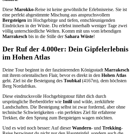
Diese
Marokko
-Reise ist keine gewöhnliche Erlebnisreise. Sie ist
eine perfekt abgestimmte Mischung aus anspruchsvollem
Bergsteigen
im Hochgebirge und tiefen, entschleunigenden
Eindrücken in der Wüste. Du erlebst innerhalb weniger Tage zwei
völlig unterschiedliche Welten. Komm mit uns vom lebendigen
Marrakesch
bis in die Stille der
Sahara Wüste
!
Der Ruf der 4.000er: Dein Gipfelerlebnis
im Hohen Atlas
Deine Tour beginnt in der faszinierenden Königsstadt
Marrakesch
mit ihrem orientalischen Flair, bevor es direkt in den
Hohen Atlas
geht. Ziel ist die Besteigung des
Toubkal
(4167m), dem höchsten
Berg Nordafrikas.
Diese eindrucksvolle Hochgebirgstour führt dich durch
ursprüngliche Berberdörfer wie
Imlil
und wilde, zerklüftete
Landschaften. Die Besteigung selbst ist zwar fordernd, aber ohne
technische Schwierigkeiten - ein perfektes Ziel für erfahrene
Trekker, die den Sprung zum Bergsteigen wagen möchten.
Und es wird noch besser: Auf dieser
Wandern
- und
Trekking
-
Reise bezwingst du nicht nur den Hauptgipfel, sondern auch die