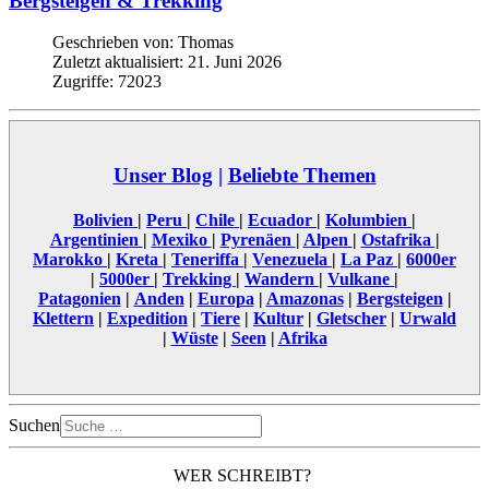
Bergsteigen & Trekking
Geschrieben von:
Thomas
Zuletzt aktualisiert: 21. Juni 2026
Zugriffe: 72023
Unser Blog
|
Beliebte Themen
Bolivien
|
Peru
|
Chile
|
Ecuador
|
Kolumbien
|
Argentinien
|
Mexiko
|
Pyrenäen
|
Alpen
|
Ostafrika
|
Marokko
|
Kreta
|
Teneriffa
|
Venezuela
|
La Paz
|
6000er
|
5000er
|
Trekking
|
Wandern
|
Vulkane
|
Patagonien
|
Anden
|
Europa
|
Amazonas
|
Bergsteigen
|
Klettern
|
Expedition
|
Tiere
|
Kultur
|
Gletscher
|
Urwald
|
Wüste
|
Seen
|
Afrika
Suchen
WER SCHREIBT?