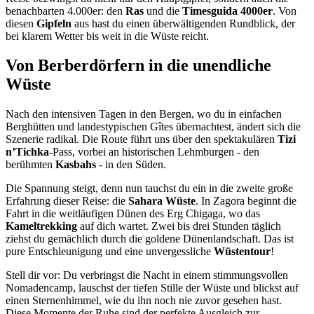
benachbarten 4.000er: den
Ras
und die
Timesguida 4000er
. Von
diesen
Gipfeln
aus hast du einen überwältigenden Rundblick, der
bei klarem Wetter bis weit in die Wüste reicht.
Von Berberdörfern in die unendliche
Wüste
Nach den intensiven Tagen in den Bergen, wo du in einfachen
Berghütten und landestypischen Gîtes übernachtest, ändert sich die
Szenerie radikal. Die Route führt uns über den spektakulären
Tizi
n’Tichka
-Pass, vorbei an historischen Lehmburgen - den
berühmten
Kasbahs
- in den Süden.
Die Spannung steigt, denn nun tauchst du ein in die zweite große
Erfahrung dieser Reise: die
Sahara Wüste
. In Zagora beginnt die
Fahrt in die weitläufigen Dünen des Erg Chigaga, wo das
Kameltrekking
auf dich wartet. Zwei bis drei Stunden täglich
ziehst du gemächlich durch die goldene Dünenlandschaft. Das ist
pure Entschleunigung und eine unvergessliche
Wüstentour
!
Stell dir vor: Du verbringst die Nacht in einem stimmungsvollen
Nomadencamp, lauschst der tiefen Stille der Wüste und blickst auf
einen Sternenhimmel, wie du ihn noch nie zuvor gesehen hast.
Diese Momente der Ruhe sind der perfekte Ausgleich zur