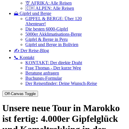
🦒 AFRIKA: Alle Reisen
🇨🇭 ALPEN: Alle Reisen
🗻 Gipfel und Berge
GIPFEL & BERGE: Über 120
Abenteuer!
Die besten 6000-Gipfel
5000er Akklimatisations-Berge
Gipfel & Berge in Peru
Gipfel und Berge in Bolivien
✍️ Der Reise-Blog
📞 Kontakt
KONTAKT: Der direkte Draht
Frag Thomas - Der kurze Weg
Beratung anfragen
Buchungs-Formular
Der Reisenfinder: Deine Wunsch-Reise
Off-Canvas Toggle
Unsere neue Tour in Marokko
ist fertig: 4.000er Gipfelglück