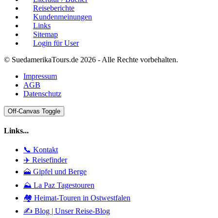
Reiseberichte
Kundenmeinungen
Links
Sitemap
Login für User
© SuedamerikaTours.de 2026 - Alle Rechte vorbehalten.
Impressum
AGB
Datenschutz
Off-Canvas Toggle
Links...
📞 Kontakt
✈️ Reisefinder
🗻 Gipfel und Berge
⛰️ La Paz Tagestouren
🏘️ Heimat-Touren in Ostwestfalen
✍️ Blog | Unser Reise-Blog