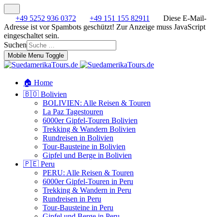
+49 5252 936 0372
+49 151 155 82911
Diese E-Mail-
Adresse ist vor Spambots geschützt! Zur Anzeige muss JavaScript
eingeschaltet sein.
Suchen
Mobile Menu Toggle
🏠 Home
🇧🇴 Bolivien
BOLIVIEN: Alle Reisen & Touren
La Paz Tagestouren
6000er Gipfel-Touren Bolivien
Trekking & Wandern Bolivien
Rundreisen in Bolivien
Tour-Bausteine in Bolivien
Gipfel und Berge in Bolivien
🇵🇪 Peru
PERU: Alle Reisen & Touren
6000er Gipfel-Touren in Peru
Trekking & Wandern in Peru
Rundreisen in Peru
Tour-Bausteine in Peru
Gipfel und Berge in Peru