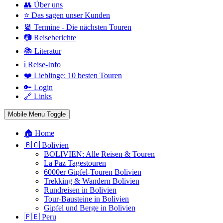
👥 Über uns
⭐ Das sagen unser Kunden
📆 Termine - Die nächsten Touren
📷 Reiseberichte
📚 Literatur
ℹ️ Reise-Info
❤️ Lieblinge: 10 besten Touren
🔑 Login
🔗 Links
Mobile Menu Toggle
🏠 Home
🇧🇴 Bolivien
BOLIVIEN: Alle Reisen & Touren
La Paz Tagestouren
6000er Gipfel-Touren Bolivien
Trekking & Wandern Bolivien
Rundreisen in Bolivien
Tour-Bausteine in Bolivien
Gipfel und Berge in Bolivien
🇵🇪 Peru