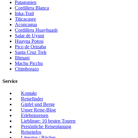
Patagonien
Cordillera Blanca
Inka-Trail
Titicacasee
Aconcagua
Cordillera Huayhuash
Salar de Uyuni
Huayna Potosi
Pico de Orizaba
Santa Cruz Trek
Illimani
Machu Picchu
Chimborazo
Service
Kontakt
Reisefinder
Gipfel und Berge
Unser Reise-Blog
Erlebnisreisen
Lieblinge: 10 besten Touren
Persönliche Reiseplanung
Reiseinfos
Literatur / Bücher