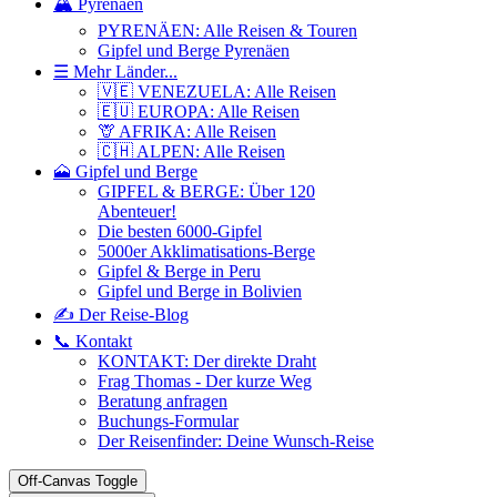
🏔️ Pyrenäen
PYRENÄEN: Alle Reisen & Touren
Gipfel und Berge Pyrenäen
☰ Mehr Länder...
🇻🇪 VENEZUELA: Alle Reisen
🇪🇺 EUROPA: Alle Reisen
🦒 AFRIKA: Alle Reisen
🇨🇭 ALPEN: Alle Reisen
🗻 Gipfel und Berge
GIPFEL & BERGE: Über 120
Abenteuer!
Die besten 6000-Gipfel
5000er Akklimatisations-Berge
Gipfel & Berge in Peru
Gipfel und Berge in Bolivien
✍️ Der Reise-Blog
📞 Kontakt
KONTAKT: Der direkte Draht
Frag Thomas - Der kurze Weg
Beratung anfragen
Buchungs-Formular
Der Reisenfinder: Deine Wunsch-Reise
Off-Canvas Toggle