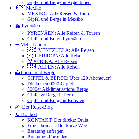
Gipfel und Berge in Argentinien
🇲🇽 Mexiko
MEXIKO: Alle Reisen & Touren
Gipfel und Berge in Mexiko
🏔️ Pyrenäen
PYRENÄEN: Alle Reisen & Touren
Gipfel und Berge Pyrenäen
☰ Mehr Länder...
🇻🇪 VENEZUELA: Alle Reisen
🇪🇺 EUROPA: Alle Reisen
🦒 AFRIKA: Alle Reisen
🇨🇭 ALPEN: Alle Reisen
🗻 Gipfel und Berge
GIPFEL & BERGE: Über 120 Abenteuer!
Die besten 6000-Gipfel
5000er Akklimatisations-Berge
Gipfel & Berge in Peru
Gipfel und Berge in Bolivien
✍️ Der Reise-Blog
📞 Kontakt
KONTAKT: Der direkte Draht
Frag Thomas - Der kurze Weg
Beratung anfragen
Buchungs-Formular