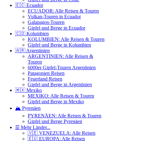
🇪🇨 Ecuador
ECUADOR: Alle Reisen & Touren
Vulkan-Touren in Ecuador
Galapagos-Touren
Gipfel und Berge in Ecuador
🇨🇴 Kolumbien
KOLUMBIEN: Alle Reisen & Touren
Gipfel und Berge in Kolumbien
🇦🇷 Argentinien
ARGENTINIEN: Alle Reisen &
Touren
6000er Gipfel-Touren Argentinien
Patagonien Reisen
Feuerland Reisen
Gipfel und Berge in Argentinien
🇲🇽 Mexiko
MEXIKO: Alle Reisen & Touren
Gipfel und Berge in Mexiko
🏔️ Pyrenäen
PYRENÄEN: Alle Reisen & Touren
Gipfel und Berge Pyrenäen
☰ Mehr Länder...
🇻🇪 VENEZUELA: Alle Reisen
🇪🇺 EUROPA: Alle Reisen