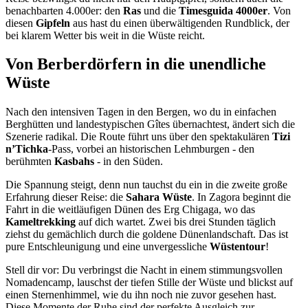
benachbarten 4.000er: den
Ras
und die
Timesguida 4000er
. Von
diesen
Gipfeln
aus hast du einen überwältigenden Rundblick, der
bei klarem Wetter bis weit in die Wüste reicht.
Von Berberdörfern in die unendliche
Wüste
Nach den intensiven Tagen in den Bergen, wo du in einfachen
Berghütten und landestypischen Gîtes übernachtest, ändert sich die
Szenerie radikal. Die Route führt uns über den spektakulären
Tizi
n’Tichka
-Pass, vorbei an historischen Lehmburgen - den
berühmten
Kasbahs
- in den Süden.
Die Spannung steigt, denn nun tauchst du ein in die zweite große
Erfahrung dieser Reise: die
Sahara Wüste
. In Zagora beginnt die
Fahrt in die weitläufigen Dünen des Erg Chigaga, wo das
Kameltrekking
auf dich wartet. Zwei bis drei Stunden täglich
ziehst du gemächlich durch die goldene Dünenlandschaft. Das ist
pure Entschleunigung und eine unvergessliche
Wüstentour
!
Stell dir vor: Du verbringst die Nacht in einem stimmungsvollen
Nomadencamp, lauschst der tiefen Stille der Wüste und blickst auf
einen Sternenhimmel, wie du ihn noch nie zuvor gesehen hast.
Diese Momente der Ruhe sind der perfekte Ausgleich zur