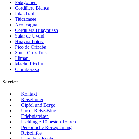
Patagonien
Cordillera Blanca
Inka-Trail
Titicacasee
Aconcagua
Cordillera Huayhuash
Salar de Uyuni
Huayna Potosi
Pico de Orizaba
Santa Cruz Trek
Illimani
Machu Picchu
Chimborazo
Service
Kontakt
Reisefinder
Gipfel und Berge
Unser Reise-Blog
Erlebnisreisen
Lieblinge: 10 besten Touren
Persönliche Reiseplanung
Reiseinfos
Literatur / Bücher