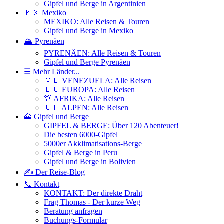
Gipfel und Berge in Argentinien
🇲🇽 Mexiko
MEXIKO: Alle Reisen & Touren
Gipfel und Berge in Mexiko
🏔️ Pyrenäen
PYRENÄEN: Alle Reisen & Touren
Gipfel und Berge Pyrenäen
☰ Mehr Länder...
🇻🇪 VENEZUELA: Alle Reisen
🇪🇺 EUROPA: Alle Reisen
🦒 AFRIKA: Alle Reisen
🇨🇭 ALPEN: Alle Reisen
🗻 Gipfel und Berge
GIPFEL & BERGE: Über 120 Abenteuer!
Die besten 6000-Gipfel
5000er Akklimatisations-Berge
Gipfel & Berge in Peru
Gipfel und Berge in Bolivien
✍️ Der Reise-Blog
📞 Kontakt
KONTAKT: Der direkte Draht
Frag Thomas - Der kurze Weg
Beratung anfragen
Buchungs-Formular