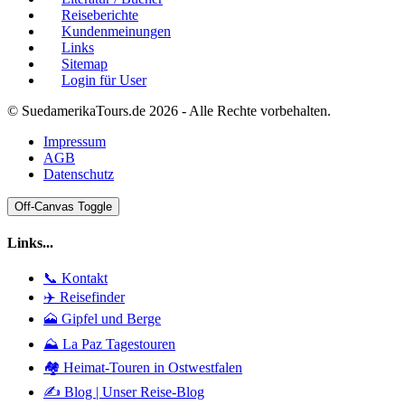
Reiseberichte
Kundenmeinungen
Links
Sitemap
Login für User
© SuedamerikaTours.de 2026 - Alle Rechte vorbehalten.
Impressum
AGB
Datenschutz
Off-Canvas Toggle
Links...
📞 Kontakt
✈️ Reisefinder
🗻 Gipfel und Berge
⛰️ La Paz Tagestouren
🏘️ Heimat-Touren in Ostwestfalen
✍️ Blog | Unser Reise-Blog