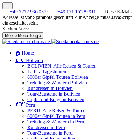
+49 5252 936 0372
+49 151 155 82911
Diese E-Mail-
Adresse ist vor Spambots geschützt! Zur Anzeige muss JavaScript
eingeschaltet sein.
Suchen
Mobile Menu Toggle
🏠 Home
🇧🇴 Bolivien
BOLIVIEN: Alle Reisen & Touren
La Paz Tagestouren
6000er Gipfel-Touren Bolivien
Trekking & Wandern Bolivien
Rundreisen in Bolivien
Tour-Bausteine in Bolivien
Gipfel und Berge in Bolivien
🇵🇪 Peru
PERU: Alle Reisen & Touren
6000er Gipfel-Touren in Peru
Trekking & Wandern in Peru
Rundreisen in Peru
Tour-Bausteine in Peru
Gipfel und Berge in Peru