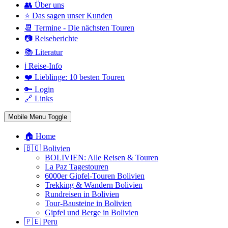
👥 Über uns
⭐ Das sagen unser Kunden
📆 Termine - Die nächsten Touren
📷 Reiseberichte
📚 Literatur
ℹ️ Reise-Info
❤️ Lieblinge: 10 besten Touren
🔑 Login
🔗 Links
Mobile Menu Toggle
🏠 Home
🇧🇴 Bolivien
BOLIVIEN: Alle Reisen & Touren
La Paz Tagestouren
6000er Gipfel-Touren Bolivien
Trekking & Wandern Bolivien
Rundreisen in Bolivien
Tour-Bausteine in Bolivien
Gipfel und Berge in Bolivien
🇵🇪 Peru