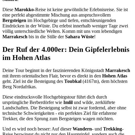
Diese
Marokko
-Reise ist keine gewöhnliche Erlebnisreise. Sie ist
eine perfekt abgestimmte Mischung aus anspruchsvollem
Bergsteigen
im Hochgebirge und tiefen, entschleunigenden
Eindrücken in der Wüste. Du erlebst innerhalb weniger Tage zwei
völlig unterschiedliche Welten. Komm mit uns vom lebendigen
Marrakesch
bis in die Stille der
Sahara Wüste
!
Der Ruf der 4.000er: Dein Gipfelerlebnis
im Hohen Atlas
Deine Tour beginnt in der faszinierenden Königsstadt
Marrakesch
mit ihrem orientalischen Flair, bevor es direkt in den
Hohen Atlas
geht. Ziel ist die Besteigung des
Toubkal
(4167m), dem höchsten
Berg Nordafrikas.
Diese eindrucksvolle Hochgebirgstour führt dich durch
ursprüngliche Berberdörfer wie
Imlil
und wilde, zerklüftete
Landschaften. Die Besteigung selbst ist zwar fordernd, aber ohne
technische Schwierigkeiten - ein perfektes Ziel für erfahrene
Trekker, die den Sprung zum Bergsteigen wagen möchten.
Und es wird noch besser: Auf dieser
Wandern
- und
Trekking
-
Reise bezwingst du nicht nur den Hauptgipfel, sondern auch die