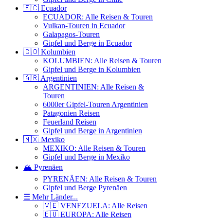
🇪🇨 Ecuador
ECUADOR: Alle Reisen & Touren
Vulkan-Touren in Ecuador
Galapagos-Touren
Gipfel und Berge in Ecuador
🇨🇴 Kolumbien
KOLUMBIEN: Alle Reisen & Touren
Gipfel und Berge in Kolumbien
🇦🇷 Argentinien
ARGENTINIEN: Alle Reisen &
Touren
6000er Gipfel-Touren Argentinien
Patagonien Reisen
Feuerland Reisen
Gipfel und Berge in Argentinien
🇲🇽 Mexiko
MEXIKO: Alle Reisen & Touren
Gipfel und Berge in Mexiko
🏔️ Pyrenäen
PYRENÄEN: Alle Reisen & Touren
Gipfel und Berge Pyrenäen
☰ Mehr Länder...
🇻🇪 VENEZUELA: Alle Reisen
🇪🇺 EUROPA: Alle Reisen