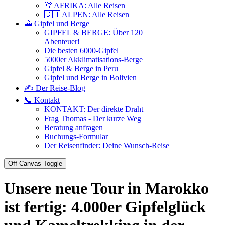
🦒 AFRIKA: Alle Reisen
🇨🇭 ALPEN: Alle Reisen
🗻 Gipfel und Berge
GIPFEL & BERGE: Über 120
Abenteuer!
Die besten 6000-Gipfel
5000er Akklimatisations-Berge
Gipfel & Berge in Peru
Gipfel und Berge in Bolivien
✍️ Der Reise-Blog
📞 Kontakt
KONTAKT: Der direkte Draht
Frag Thomas - Der kurze Weg
Beratung anfragen
Buchungs-Formular
Der Reisenfinder: Deine Wunsch-Reise
Off-Canvas Toggle
Unsere neue Tour in Marokko
ist fertig: 4.000er Gipfelglück