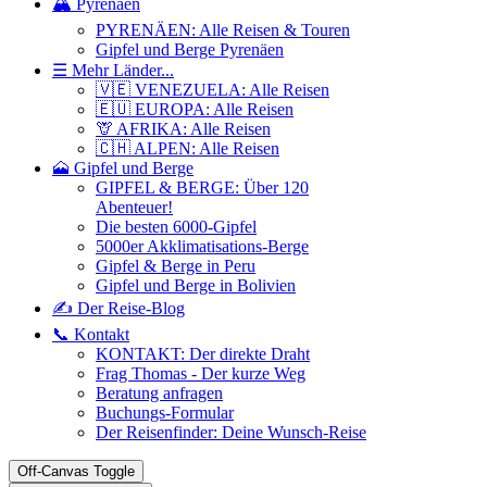
🏔️ Pyrenäen
PYRENÄEN: Alle Reisen & Touren
Gipfel und Berge Pyrenäen
☰ Mehr Länder...
🇻🇪 VENEZUELA: Alle Reisen
🇪🇺 EUROPA: Alle Reisen
🦒 AFRIKA: Alle Reisen
🇨🇭 ALPEN: Alle Reisen
🗻 Gipfel und Berge
GIPFEL & BERGE: Über 120
Abenteuer!
Die besten 6000-Gipfel
5000er Akklimatisations-Berge
Gipfel & Berge in Peru
Gipfel und Berge in Bolivien
✍️ Der Reise-Blog
📞 Kontakt
KONTAKT: Der direkte Draht
Frag Thomas - Der kurze Weg
Beratung anfragen
Buchungs-Formular
Der Reisenfinder: Deine Wunsch-Reise
Off-Canvas Toggle