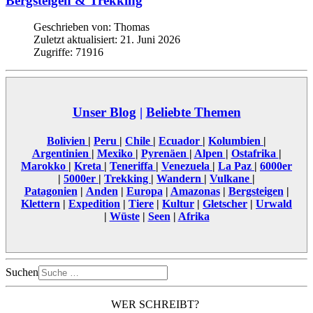
Bergsteigen & Trekking
Geschrieben von:
Thomas
Zuletzt aktualisiert: 21. Juni 2026
Zugriffe: 71916
Unser Blog
|
Beliebte Themen
Bolivien
|
Peru
|
Chile
|
Ecuador
|
Kolumbien
|
Argentinien
|
Mexiko
|
Pyrenäen
|
Alpen
|
Ostafrika
|
Marokko
|
Kreta
|
Teneriffa
|
Venezuela
|
La Paz
|
6000er
|
5000er
|
Trekking
|
Wandern
|
Vulkane
|
Patagonien
|
Anden
|
Europa
|
Amazonas
|
Bergsteigen
|
Klettern
|
Expedition
|
Tiere
|
Kultur
|
Gletscher
|
Urwald
|
Wüste
|
Seen
|
Afrika
Suchen
WER SCHREIBT?