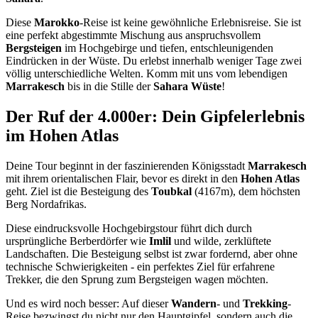
Diese
Marokko
-Reise ist keine gewöhnliche Erlebnisreise. Sie ist
eine perfekt abgestimmte Mischung aus anspruchsvollem
Bergsteigen
im Hochgebirge und tiefen, entschleunigenden
Eindrücken in der Wüste. Du erlebst innerhalb weniger Tage zwei
völlig unterschiedliche Welten. Komm mit uns vom lebendigen
Marrakesch
bis in die Stille der
Sahara Wüste
!
Der Ruf der 4.000er: Dein Gipfelerlebnis
im Hohen Atlas
Deine Tour beginnt in der faszinierenden Königsstadt
Marrakesch
mit ihrem orientalischen Flair, bevor es direkt in den
Hohen Atlas
geht. Ziel ist die Besteigung des
Toubkal
(4167m), dem höchsten
Berg Nordafrikas.
Diese eindrucksvolle Hochgebirgstour führt dich durch
ursprüngliche Berberdörfer wie
Imlil
und wilde, zerklüftete
Landschaften. Die Besteigung selbst ist zwar fordernd, aber ohne
technische Schwierigkeiten - ein perfektes Ziel für erfahrene
Trekker, die den Sprung zum Bergsteigen wagen möchten.
Und es wird noch besser: Auf dieser
Wandern
- und
Trekking
-
Reise bezwingst du nicht nur den Hauptgipfel, sondern auch die