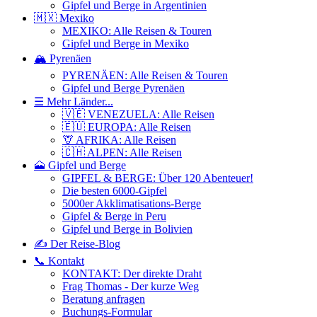
Gipfel und Berge in Argentinien
🇲🇽 Mexiko
MEXIKO: Alle Reisen & Touren
Gipfel und Berge in Mexiko
🏔️ Pyrenäen
PYRENÄEN: Alle Reisen & Touren
Gipfel und Berge Pyrenäen
☰ Mehr Länder...
🇻🇪 VENEZUELA: Alle Reisen
🇪🇺 EUROPA: Alle Reisen
🦒 AFRIKA: Alle Reisen
🇨🇭 ALPEN: Alle Reisen
🗻 Gipfel und Berge
GIPFEL & BERGE: Über 120 Abenteuer!
Die besten 6000-Gipfel
5000er Akklimatisations-Berge
Gipfel & Berge in Peru
Gipfel und Berge in Bolivien
✍️ Der Reise-Blog
📞 Kontakt
KONTAKT: Der direkte Draht
Frag Thomas - Der kurze Weg
Beratung anfragen
Buchungs-Formular