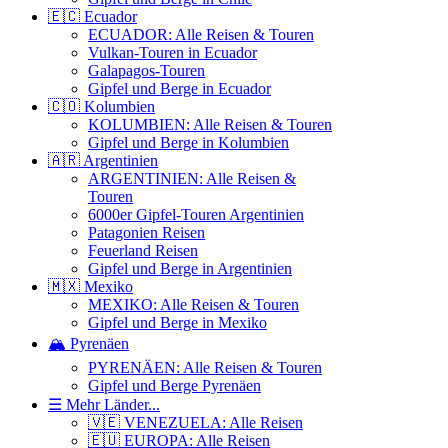
🇪🇨 Ecuador
ECUADOR: Alle Reisen & Touren
Vulkan-Touren in Ecuador
Galapagos-Touren
Gipfel und Berge in Ecuador
🇨🇴 Kolumbien
KOLUMBIEN: Alle Reisen & Touren
Gipfel und Berge in Kolumbien
🇦🇷 Argentinien
ARGENTINIEN: Alle Reisen &
Touren
6000er Gipfel-Touren Argentinien
Patagonien Reisen
Feuerland Reisen
Gipfel und Berge in Argentinien
🇲🇽 Mexiko
MEXIKO: Alle Reisen & Touren
Gipfel und Berge in Mexiko
🏔️ Pyrenäen
PYRENÄEN: Alle Reisen & Touren
Gipfel und Berge Pyrenäen
☰ Mehr Länder...
🇻🇪 VENEZUELA: Alle Reisen
🇪🇺 EUROPA: Alle Reisen