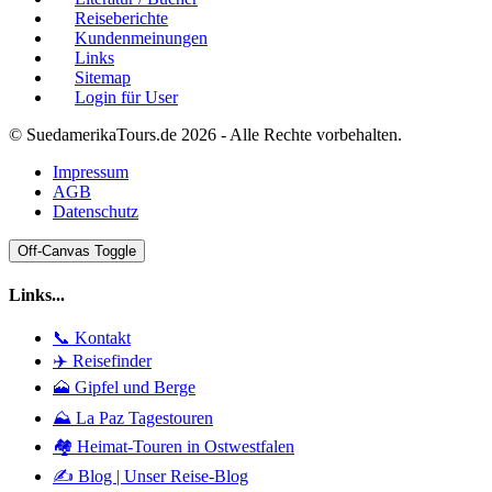
Reiseberichte
Kundenmeinungen
Links
Sitemap
Login für User
© SuedamerikaTours.de 2026 - Alle Rechte vorbehalten.
Impressum
AGB
Datenschutz
Off-Canvas Toggle
Links...
📞 Kontakt
✈️ Reisefinder
🗻 Gipfel und Berge
⛰️ La Paz Tagestouren
🏘️ Heimat-Touren in Ostwestfalen
✍️ Blog | Unser Reise-Blog