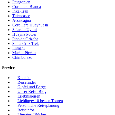
Patagonien
Cordillera Blanca
Inka-Trail
Titicacasee
Aconcagua
Cordillera Huayhuash
Salar de Uyuni
Huayna Potosi
Pico de Orizaba
Santa Cruz Trek
Illimani
Machu Picchu
Chimborazo
Service
Kontakt
Reisefinder
Gipfel und Berge
Unser Reise-Blog
Erlebnisreisen
Lieblinge: 10 besten Touren
Persönliche Reiseplanung
Reiseinfos
Literatur / Bücher