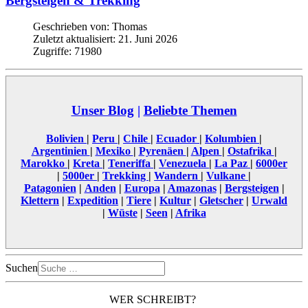
Bergsteigen & Trekking
Geschrieben von:
Thomas
Zuletzt aktualisiert: 21. Juni 2026
Zugriffe: 71980
Unser Blog
|
Beliebte Themen
Bolivien
|
Peru
|
Chile
|
Ecuador
|
Kolumbien
|
Argentinien
|
Mexiko
|
Pyrenäen
|
Alpen
|
Ostafrika
|
Marokko
|
Kreta
|
Teneriffa
|
Venezuela
|
La Paz
|
6000er
|
5000er
|
Trekking
|
Wandern
|
Vulkane
|
Patagonien
|
Anden
|
Europa
|
Amazonas
|
Bergsteigen
|
Klettern
|
Expedition
|
Tiere
|
Kultur
|
Gletscher
|
Urwald
|
Wüste
|
Seen
|
Afrika
Suchen
WER SCHREIBT?