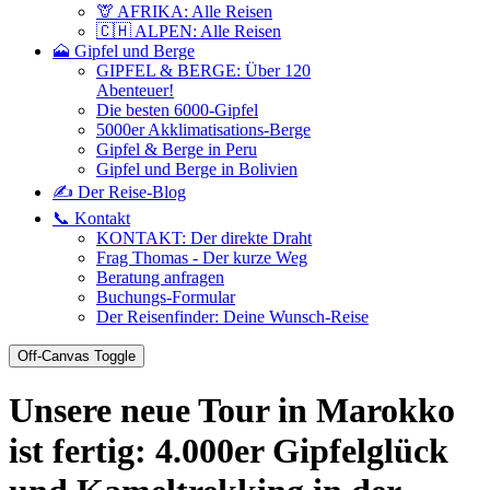
🦒 AFRIKA: Alle Reisen
🇨🇭 ALPEN: Alle Reisen
🗻 Gipfel und Berge
GIPFEL & BERGE: Über 120
Abenteuer!
Die besten 6000-Gipfel
5000er Akklimatisations-Berge
Gipfel & Berge in Peru
Gipfel und Berge in Bolivien
✍️ Der Reise-Blog
📞 Kontakt
KONTAKT: Der direkte Draht
Frag Thomas - Der kurze Weg
Beratung anfragen
Buchungs-Formular
Der Reisenfinder: Deine Wunsch-Reise
Off-Canvas Toggle
Unsere neue Tour in Marokko
ist fertig: 4.000er Gipfelglück