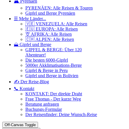
🏔️ Pyrenäen
PYRENÄEN: Alle Reisen & Touren
Gipfel und Berge Pyrenäen
☰ Mehr Länder...
🇻🇪 VENEZUELA: Alle Reisen
🇪🇺 EUROPA: Alle Reisen
🦒 AFRIKA: Alle Reisen
🇨🇭 ALPEN: Alle Reisen
🗻 Gipfel und Berge
GIPFEL & BERGE: Über 120
Abenteuer!
Die besten 6000-Gipfel
5000er Akklimatisations-Berge
Gipfel & Berge in Peru
Gipfel und Berge in Bolivien
✍️ Der Reise-Blog
📞 Kontakt
KONTAKT: Der direkte Draht
Frag Thomas - Der kurze Weg
Beratung anfragen
Buchungs-Formular
Der Reisenfinder: Deine Wunsch-Reise
Off-Canvas Toggle