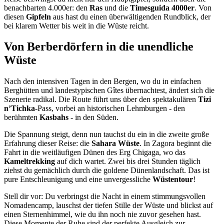
benachbarten 4.000er: den
Ras
und die
Timesguida 4000er
. Von
diesen
Gipfeln
aus hast du einen überwältigenden Rundblick, der
bei klarem Wetter bis weit in die Wüste reicht.
Von Berberdörfern in die unendliche
Wüste
Nach den intensiven Tagen in den Bergen, wo du in einfachen
Berghütten und landestypischen Gîtes übernachtest, ändert sich die
Szenerie radikal. Die Route führt uns über den spektakulären
Tizi
n’Tichka
-Pass, vorbei an historischen Lehmburgen - den
berühmten
Kasbahs
- in den Süden.
Die Spannung steigt, denn nun tauchst du ein in die zweite große
Erfahrung dieser Reise: die
Sahara Wüste
. In Zagora beginnt die
Fahrt in die weitläufigen Dünen des Erg Chigaga, wo das
Kameltrekking
auf dich wartet. Zwei bis drei Stunden täglich
ziehst du gemächlich durch die goldene Dünenlandschaft. Das ist
pure Entschleunigung und eine unvergessliche
Wüstentour
!
Stell dir vor: Du verbringst die Nacht in einem stimmungsvollen
Nomadencamp, lauschst der tiefen Stille der Wüste und blickst auf
einen Sternenhimmel, wie du ihn noch nie zuvor gesehen hast.
Diese Momente der Ruhe sind der perfekte Ausgleich zur