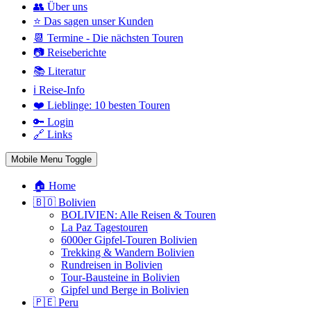
👥 Über uns
⭐ Das sagen unser Kunden
📆 Termine - Die nächsten Touren
📷 Reiseberichte
📚 Literatur
ℹ️ Reise-Info
❤️ Lieblinge: 10 besten Touren
🔑 Login
🔗 Links
Mobile Menu Toggle
🏠 Home
🇧🇴 Bolivien
BOLIVIEN: Alle Reisen & Touren
La Paz Tagestouren
6000er Gipfel-Touren Bolivien
Trekking & Wandern Bolivien
Rundreisen in Bolivien
Tour-Bausteine in Bolivien
Gipfel und Berge in Bolivien
🇵🇪 Peru