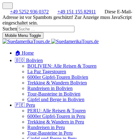
+49 5252 936 0372
+49 151 155 82911
Diese E-Mail-
Adresse ist vor Spambots geschützt! Zur Anzeige muss JavaScript
eingeschaltet sein.
Suchen
Mobile Menu Toggle
🏠 Home
🇧🇴 Bolivien
BOLIVIEN: Alle Reisen & Touren
La Paz Tagestouren
6000er Gipfel-Touren Bolivien
Trekking & Wandern Bolivien
Rundreisen in Bolivien
Tour-Bausteine in Bolivien
Gipfel und Berge in Bolivien
🇵🇪 Peru
PERU: Alle Reisen & Touren
6000er Gipfel-Touren in Peru
Trekking & Wandern in Peru
Rundreisen in Peru
Tour-Bausteine in Peru
Gipfel und Berge in Peru