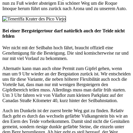
nun zu Fuß wieder absteigen Ein schöner Weg um die Roque
Imoque herum führt uns zurück nach Arona und zu unserem Auto.
Bei einer Bergsteigertour darf natürlich auch der Teide nicht
fehlen
Wer nicht mit der Seilbahn hoch fährt, braucht offiziell eine
Genehmigung für die Besteigung. Die sind komischerweise rar und
nur mit viel Vorlauf zu bekommen.
Alternativ kann man auch ohne Permit zum Gipfel gehen, wenn
man um 9 Uhr wieder an der Bergstation zurück ist. Wir entscheiden
uns für diese Variante, die neben höherer Flexibilität auch noch die
Vorteile hat, dass man nur mit wenigen Bergsteigern den
Gipfelbereich teilen muss. Allerdings muss man dafür früh starten.
Um 3 Uhr fahren wir von Vilaflor zum kleinen Parkplatz auf der
Canadas Straße Kilometer 40, kurz hinter der Seilbahnstation.
Auch im Dunkeln ist der zuerst breite Weg gut zu finden. Relativ
flach geht es durch das wechseln gefärbte Vulkangestein bis wir an
den Eiern des Teide vorbeikommen. Damit sind nicht die Genitalien
gemeint, sondern riesige dunkle gefärbte Steine, die einzeln unter
dem Berg herumliegen. Ab hier geht es steil bergauf, der Weg