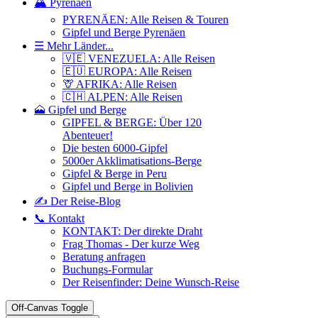
🏔️ Pyrenäen
PYRENÄEN: Alle Reisen & Touren
Gipfel und Berge Pyrenäen
☰ Mehr Länder...
🇻🇪 VENEZUELA: Alle Reisen
🇪🇺 EUROPA: Alle Reisen
🦒 AFRIKA: Alle Reisen
🇨🇭 ALPEN: Alle Reisen
🗻 Gipfel und Berge
GIPFEL & BERGE: Über 120
Abenteuer!
Die besten 6000-Gipfel
5000er Akklimatisations-Berge
Gipfel & Berge in Peru
Gipfel und Berge in Bolivien
✍️ Der Reise-Blog
📞 Kontakt
KONTAKT: Der direkte Draht
Frag Thomas - Der kurze Weg
Beratung anfragen
Buchungs-Formular
Der Reisenfinder: Deine Wunsch-Reise
Off-Canvas Toggle