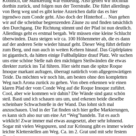
Komisch, die Markierung war eindeutig. Also gehen wir nochmal
dorthin zurück, und folgen nun der Teerstraße. Die führt allerdings
von Berg weg und es gibt keine Anzeichen dafür das es hier
irgendwo zum Conde geht. Also doch der Hinterhof… Nun gehen
wir auf die scheinbar begrenzenden Zäune zu und finden tatsächlich
den Durchgang. Die Richtung stimmt und der Pfad ist nun deutlich.
Allerdings geht es erstmal bergab. Wir müssen eine kleine Schlucht
überwinden. Dazu steigen wir ca. 100 Höhenmeter ab, die es dann
auf der anderen Seite wieder hinauf geht. Dieser Weg führt definitv
zum Berg, und nun auch in weiten Kehren hinauf. Das Gipfelplateu
ist gigantisch, da hätten einige Fußballplätze drauf Platz. Wir suchen
uns eine schöne Stelle nah den mächtigen Steilwänden die etwas
direkter zurück ins Tal führen. Hier sieht man die spitze Roque
Imoque markant aufragen, überragt natürlich vom allgegenwärtigen
Teide. Da möchten wir noch hin, am besten ohne den kompletten
Weg nach Arona zurück zu gehen. Von oben erkennen wir einen
klaren Pfad der vom Conde Weg auf die Roque Imoque zuführt.
Cool, aber wie kommen wir dahin? Die Wände sind ganz schön
steil. Basti und ich schauen uns um, und erkenen beide dieselbe
scheinbare Schwachstelle in der Wand. Das lohnt sich mal
anzuschauen. Und in der Tat finden sich hier gelbe Markierungen,
es kann sich also nur um eine Art “Weg”handeln. Tut es auch
wirklich! Zwar immer mal etwas ausgesetzt, aber sehr lohnend.
Sogar mit vielen Wegspuren, und zur Krönung gibt es immer wieder
leichte Kletterstellen am Weg. Ca. im 2. Grat und mit sehr festem