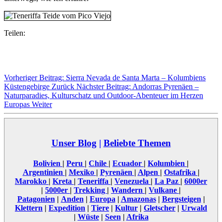
Teilen:
Vorheriger Beitrag: Sierra Nevada de Santa Marta – Kolumbiens
Küstengebirge
Zurück
Nächster Beitrag: Andorras Pyrenäen –
Naturparadies, Kulturschatz und Outdoor-Abenteuer im Herzen
Europas
Weiter
Unser Blog
|
Beliebte Themen
Bolivien
|
Peru
|
Chile
|
Ecuador
|
Kolumbien
|
Argentinien
|
Mexiko
|
Pyrenäen
|
Alpen
|
Ostafrika
|
Marokko
|
Kreta
|
Teneriffa
|
Venezuela
|
La Paz
|
6000er
|
5000er
|
Trekking
|
Wandern
|
Vulkane
|
Patagonien
|
Anden
|
Europa
|
Amazonas
|
Bergsteigen
|
Klettern
|
Expedition
|
Tiere
|
Kultur
|
Gletscher
|
Urwald
|
Wüste
|
Seen
|
Afrika