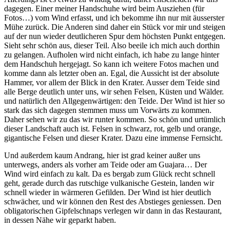
dagegen. Einer meiner Handschuhe wird beim Ausziehen (für
Fotos…) vom Wind erfasst, und ich bekomme ihn nur mit äusserster
Mühe zurück. Die Anderen sind daher ein Stück vor mir und steigen
auf der nun wieder deutlicheren Spur dem höchsten Punkt entgegen.
Sieht sehr schön aus, dieser Teil. Also beeile ich mich auch dorthin
zu gelangen. Aufholen wird nicht einfach, ich habe zu lange hinter
dem Handschuh hergejagt. So kann ich weitere Fotos machen und
komme dann als letzter oben an. Egal, die Aussicht ist der absolute
Hammer, vor allem der Blick in den Krater. Ausser dem Teide sind
alle Berge deutlich unter uns, wir sehen Felsen, Küsten und Wälder.
und natürlich den Allgegenwärtigen: den Teide. Der Wind ist hier so
stark das sich dagegen stemmen muss um Vorwärts zu kommen.
Daher sehen wir zu das wir runter kommen. So schön und urtümlich
dieser Landschaft auch ist. Felsen in schwarz, rot, gelb und orange,
gigantische Felsen und dieser Krater. Dazu eine immense Fernsicht.
Und außerdem kaum Andrang, hier ist grad keiner außer uns
unterwegs, anders als vorher am Teide oder am Guajara… Der
Wind wird einfach zu kalt. Da es bergab zum Glück recht schnell
geht, gerade durch das rutschige vulkanische Gestein, landen wir
schnell wieder in wärmeren Gefilden. Der Wind ist hier deutlich
schwächer, und wir können den Rest des Abstieges geniessen. Den
obligatorischen Gipfelschnaps verlegen wir dann in das Restaurant,
in dessen Nähe wir geparkt haben.