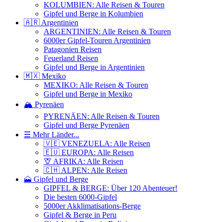
KOLUMBIEN: Alle Reisen & Touren
Gipfel und Berge in Kolumbien
🇦🇷 Argentinien
ARGENTINIEN: Alle Reisen & Touren
6000er Gipfel-Touren Argentinien
Patagonien Reisen
Feuerland Reisen
Gipfel und Berge in Argentinien
🇲🇽 Mexiko
MEXIKO: Alle Reisen & Touren
Gipfel und Berge in Mexiko
🏔️ Pyrenäen
PYRENÄEN: Alle Reisen & Touren
Gipfel und Berge Pyrenäen
☰ Mehr Länder...
🇻🇪 VENEZUELA: Alle Reisen
🇪🇺 EUROPA: Alle Reisen
🦒 AFRIKA: Alle Reisen
🇨🇭 ALPEN: Alle Reisen
🗻 Gipfel und Berge
GIPFEL & BERGE: Über 120 Abenteuer!
Die besten 6000-Gipfel
5000er Akklimatisations-Berge
Gipfel & Berge in Peru