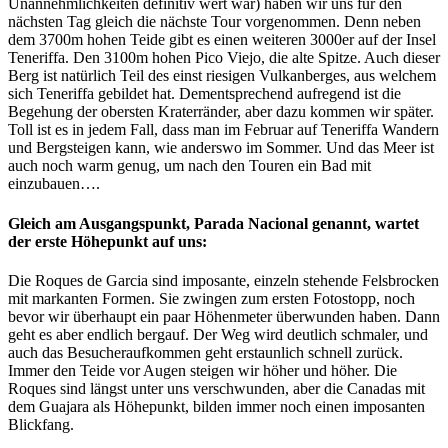
Unannehmlichkeiten definitiv wert war) haben wir uns für den
nächsten Tag gleich die nächste Tour vorgenommen. Denn neben
dem 3700m hohen Teide gibt es einen weiteren 3000er auf der Insel
Teneriffa. Den 3100m hohen Pico Viejo, die alte Spitze. Auch dieser
Berg ist natürlich Teil des einst riesigen Vulkanberges, aus welchem
sich Teneriffa gebildet hat. Dementsprechend aufregend ist die
Begehung der obersten Kraterränder, aber dazu kommen wir später.
Toll ist es in jedem Fall, dass man im Februar auf Teneriffa Wandern
und Bergsteigen kann, wie anderswo im Sommer. Und das Meer ist
auch noch warm genug, um nach den Touren ein Bad mit
einzubauen….
Gleich am Ausgangspunkt, Parada Nacional genannt, wartet
der erste Höhepunkt auf uns:
Die Roques de Garcia sind imposante, einzeln stehende Felsbrocken
mit markanten Formen. Sie zwingen zum ersten Fotostopp, noch
bevor wir überhaupt ein paar Höhenmeter überwunden haben. Dann
geht es aber endlich bergauf. Der Weg wird deutlich schmaler, und
auch das Besucheraufkommen geht erstaunlich schnell zurück.
Immer den Teide vor Augen steigen wir höher und höher. Die
Roques sind längst unter uns verschwunden, aber die Canadas mit
dem Guajara als Höhepunkt, bilden immer noch einen imposanten
Blickfang.