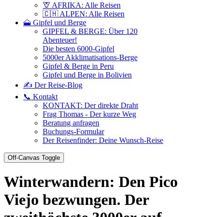
🦒 AFRIKA: Alle Reisen
🇨🇭 ALPEN: Alle Reisen
🗻 Gipfel und Berge
GIPFEL & BERGE: Über 120
Abenteuer!
Die besten 6000-Gipfel
5000er Akklimatisations-Berge
Gipfel & Berge in Peru
Gipfel und Berge in Bolivien
✍️ Der Reise-Blog
📞 Kontakt
KONTAKT: Der direkte Draht
Frag Thomas - Der kurze Weg
Beratung anfragen
Buchungs-Formular
Der Reisenfinder: Deine Wunsch-Reise
Off-Canvas Toggle
Winterwandern: Den Pico
Viejo bezwungen. Der