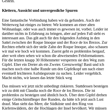
Gestein.
Klettern, Aussicht und unvergessliche Spuren
Eine fantastische Verbindung haben wir da gefunden. Auch der
Weiterweg hat einiges zu bieten: Wir kommen an einer alten
Wohnanlage, oder was auch immer es gewesen ist, vorbei. Leider ist
darüber nichts in Erfahrung zu bringen, aber auf jeden Fall sieht es
interessant aus. Das gilt auch für den folgenden Aufstieg in den
Sattel zwischen der Roque Imoque und der Roce de los Brezos. Zur
Rechten erhebt sich der steile Zahn der Roque Imoque, also schauen
wir mal wie hoch wir kommen. Zuerst geht es problemlos bergauf,
aber weit oben sehen wir schon die abweisenden Felsformationen.
Für die letzten knapp 30 Höhenmeter versperren sie den Weg zum
Gipfel. Eher ein Dreier als ein Zweier. Grenzwertig! Basti und ich
machen noch eine halbe Runde um den Gipfelkopf um nach einer
eventuell leichteren Aufstiegsroute zu suchen. Leider vergeblich.
Macht nichts, wir lassen das letzte Stück weg
Das müssen wir jetzt nicht unbedingt riskieren. Stattdessen besteigen
wir zu dritt mit Claudia noch die Roce de los Brezos. Die ist
problemlos zu besteigen und ähnlich hoch. Über dem Gipfel drehen
einige Gleitschirmflieger ihre Runden, da hätte ich jetzt auch Lust
drauf. Man sieht das Meer, die Südküste und den Ring von
Kiefernwäldern, der die Hochlagen der Insel bevölkert. Wir müssen