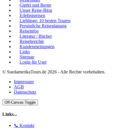
Gipfel und Berge
Unser Reise-Blog
Erlebnisreisen
Lieblinge: 10 besten Touren
Persönliche Reiseplanung
Reiseinfos
Literatur / Bücher
Reiseberichte
Kundenmeinungen
Links
Sitemap
Login für User
© SuedamerikaTours.de 2026 - Alle Rechte vorbehalten.
Impressum
AGB
Datenschutz
Off-Canvas Toggle
Links...
📞 Kontakt