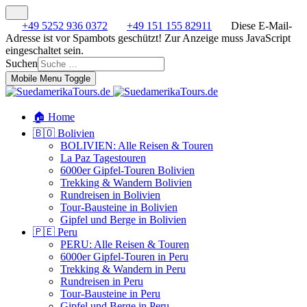
+49 5252 936 0372
+49 151 155 82911
Diese E-Mail-
Adresse ist vor Spambots geschützt! Zur Anzeige muss JavaScript
eingeschaltet sein.
Suchen
Mobile Menu Toggle
🏠 Home
🇧🇴 Bolivien
BOLIVIEN: Alle Reisen & Touren
La Paz Tagestouren
6000er Gipfel-Touren Bolivien
Trekking & Wandern Bolivien
Rundreisen in Bolivien
Tour-Bausteine in Bolivien
Gipfel und Berge in Bolivien
🇵🇪 Peru
PERU: Alle Reisen & Touren
6000er Gipfel-Touren in Peru
Trekking & Wandern in Peru
Rundreisen in Peru
Tour-Bausteine in Peru
Gipfel und Berge in Peru