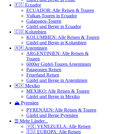
🇪🇨 Ecuador
ECUADOR: Alle Reisen & Touren
Vulkan-Touren in Ecuador
Galapagos-Touren
Gipfel und Berge in Ecuador
🇨🇴 Kolumbien
KOLUMBIEN: Alle Reisen & Touren
Gipfel und Berge in Kolumbien
🇦🇷 Argentinien
ARGENTINIEN: Alle Reisen &
Touren
6000er Gipfel-Touren Argentinien
Patagonien Reisen
Feuerland Reisen
Gipfel und Berge in Argentinien
🇲🇽 Mexiko
MEXIKO: Alle Reisen & Touren
Gipfel und Berge in Mexiko
🏔️ Pyrenäen
PYRENÄEN: Alle Reisen & Touren
Gipfel und Berge Pyrenäen
☰ Mehr Länder...
🇻🇪 VENEZUELA: Alle Reisen
🇪🇺 EUROPA: Alle Reisen