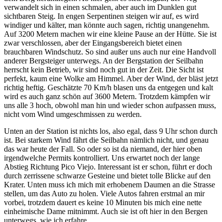
verwandelt sich in einen schmalen, aber auch im Dunklen gut
sichtbaren Steig. In engen Serpentinen steigen wir auf, es wird
windiger und kälter, man könnte auch sagen, richtig unangenehm.
Auf 3200 Metern machen wir eine kleine Pause an der Hütte. Sie ist
zwar verschlossen, aber der Eingangsbereich bietet einen
brauchbaren Windschutz. So sind außer uns auch nur eine Handvoll
anderer Bergsteiger unterwegs. An der Bergstation der Seilbahn
herrscht kein Betrieb, wir sind noch gut in der Zeit. Die Sicht ist
perfekt, kaum eine Wolke am Himmel. Aber der Wind, der bläst jetzt
richtig heftig. Geschätzte 70 Km/h blasen uns da entgegen und kalt
wird es auch ganz schön auf 3600 Metern. Trotzdem kämpfen wir
uns alle 3 hoch, obwohl man hin und wieder schon aufpassen muss,
nicht vom Wind umgeschmissen zu werden.
Unten an der Station ist nichts los, also egal, dass 9 Uhr schon durch
ist. Bei starkem Wind fährt die Seilbahn nämlich nicht, und genau
das war heute der Fall. So oder so ist da niemand, der hier oben
irgendwelche Permits kontrolliert. Uns erwartet noch der lange
Abstieg Richtung Pico Viejo. Interessant ist er schon, führt er doch
durch zerrissene schwarze Gesteine und bietet tolle Blicke auf den
Krater. Unten muss ich mich mit erhobenem Daumen an die Strasse
stellen, um das Auto zu holen. Viele Autos fahren erstmal an mir
vorbei, trotzdem dauert es keine 10 Minuten bis mich eine nette
einheimische Dame mitnimmt. Auch sie ist oft hier in den Bergen
unterwegs, wie ich erfahre.