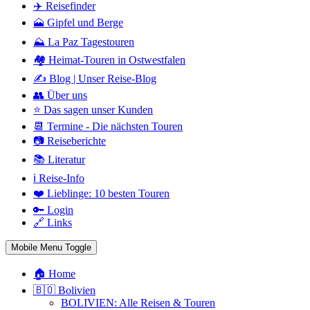
✈️ Reisefinder
🗻 Gipfel und Berge
⛰️ La Paz Tagestouren
🏘️ Heimat-Touren in Ostwestfalen
✍️ Blog | Unser Reise-Blog
👥 Über uns
⭐ Das sagen unser Kunden
📆 Termine - Die nächsten Touren
📷 Reiseberichte
📚 Literatur
ℹ️ Reise-Info
❤️ Lieblinge: 10 besten Touren
🔑 Login
🔗 Links
Mobile Menu Toggle
🏠 Home
🇧🇴 Bolivien
BOLIVIEN: Alle Reisen & Touren