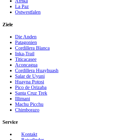
Afrika
La Paz
Ostwestfalen
Ziele
Die Anden
Patagonien
Cordillera Blanca
Inka-Trail
Titicacasee
Aconcagua
Cordillera Huayhuash
Salar de Uyuni
Huayna Potosi
Pico de Orizaba
Santa Cruz Trek
Illimani
Machu Picchu
Chimborazo
Service
Kontakt
Reisefinder