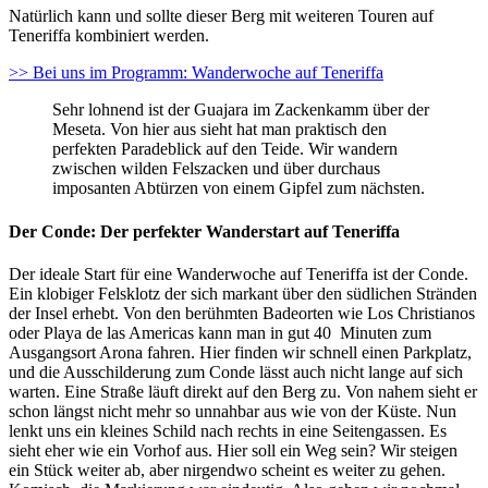
Natürlich kann und sollte dieser Berg mit weiteren Touren auf
Teneriffa kombiniert werden.
>> Bei uns im Programm: Wanderwoche auf Teneriffa
Sehr lohnend ist der Guajara im Zackenkamm über der
Meseta. Von hier aus sieht hat man praktisch den
perfekten Paradeblick auf den Teide. Wir wandern
zwischen wilden Felszacken und über durchaus
imposanten Abtürzen von einem Gipfel zum nächsten.
Der Conde: Der perfekter Wanderstart auf Teneriffa
Der ideale Start für eine Wanderwoche auf Teneriffa ist der Conde.
Ein klobiger Felsklotz der sich markant über den südlichen Stränden
der Insel erhebt. Von den berühmten Badeorten wie Los Christianos
oder Playa de las Americas kann man in gut 40 Minuten zum
Ausgangsort Arona fahren. Hier finden wir schnell einen Parkplatz,
und die Ausschilderung zum Conde lässt auch nicht lange auf sich
warten. Eine Straße läuft direkt auf den Berg zu. Von nahem sieht er
schon längst nicht mehr so unnahbar aus wie von der Küste. Nun
lenkt uns ein kleines Schild nach rechts in eine Seitengassen. Es
sieht eher wie ein Vorhof aus. Hier soll ein Weg sein? Wir steigen
ein Stück weiter ab, aber nirgendwo scheint es weiter zu gehen.