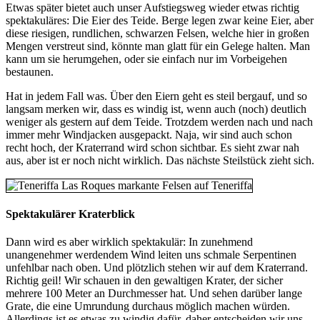
Etwas später bietet auch unser Aufstiegsweg wieder etwas richtig
spektakuläres: Die Eier des Teide. Berge legen zwar keine Eier, aber
diese riesigen, rundlichen, schwarzen Felsen, welche hier in großen
Mengen verstreut sind, könnte man glatt für ein Gelege halten. Man
kann um sie herumgehen, oder sie einfach nur im Vorbeigehen
bestaunen.
Hat in jedem Fall was. Über den Eiern geht es steil bergauf, und so
langsam merken wir, dass es windig ist, wenn auch (noch) deutlich
weniger als gestern auf dem Teide. Trotzdem werden nach und nach
immer mehr Windjacken ausgepackt. Naja, wir sind auch schon
recht hoch, der Kraterrand wird schon sichtbar. Es sieht zwar nah
aus, aber ist er noch nicht wirklich. Das nächste Steilstück zieht sich.
Spektakulärer Kraterblick
Dann wird es aber wirklich spektakulär: In zunehmend
unangenehmer werdendem Wind leiten uns schmale Serpentinen
unfehlbar nach oben. Und plötzlich stehen wir auf dem Kraterrand.
Richtig geil! Wir schauen in den gewaltigen Krater, der sicher
mehrere 100 Meter an Durchmesser hat. Und sehen darüber lange
Grate, die eine Umrundung durchaus möglich machen würden.
Allerdings ist es etwas zu windig dafür, daher entscheiden wir uns