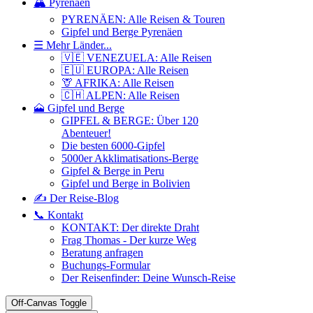
🏔️ Pyrenäen
PYRENÄEN: Alle Reisen & Touren
Gipfel und Berge Pyrenäen
☰ Mehr Länder...
🇻🇪 VENEZUELA: Alle Reisen
🇪🇺 EUROPA: Alle Reisen
🦒 AFRIKA: Alle Reisen
🇨🇭 ALPEN: Alle Reisen
🗻 Gipfel und Berge
GIPFEL & BERGE: Über 120
Abenteuer!
Die besten 6000-Gipfel
5000er Akklimatisations-Berge
Gipfel & Berge in Peru
Gipfel und Berge in Bolivien
✍️ Der Reise-Blog
📞 Kontakt
KONTAKT: Der direkte Draht
Frag Thomas - Der kurze Weg
Beratung anfragen
Buchungs-Formular
Der Reisenfinder: Deine Wunsch-Reise
Off-Canvas Toggle