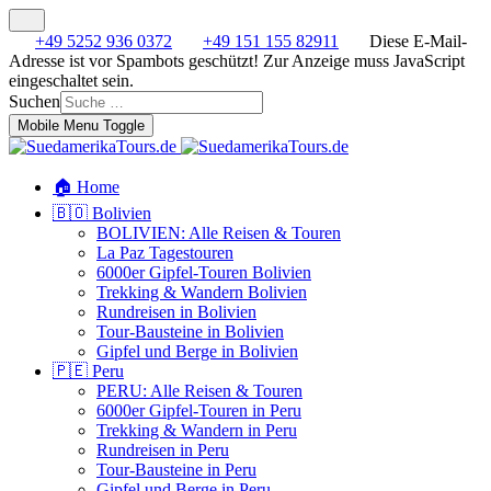
+49 5252 936 0372
+49 151 155 82911
Diese E-Mail-
Adresse ist vor Spambots geschützt! Zur Anzeige muss JavaScript
eingeschaltet sein.
Suchen
Mobile Menu Toggle
🏠 Home
🇧🇴 Bolivien
BOLIVIEN: Alle Reisen & Touren
La Paz Tagestouren
6000er Gipfel-Touren Bolivien
Trekking & Wandern Bolivien
Rundreisen in Bolivien
Tour-Bausteine in Bolivien
Gipfel und Berge in Bolivien
🇵🇪 Peru
PERU: Alle Reisen & Touren
6000er Gipfel-Touren in Peru
Trekking & Wandern in Peru
Rundreisen in Peru
Tour-Bausteine in Peru
Gipfel und Berge in Peru