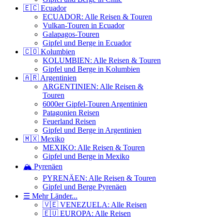
🇪🇨 Ecuador
ECUADOR: Alle Reisen & Touren
Vulkan-Touren in Ecuador
Galapagos-Touren
Gipfel und Berge in Ecuador
🇨🇴 Kolumbien
KOLUMBIEN: Alle Reisen & Touren
Gipfel und Berge in Kolumbien
🇦🇷 Argentinien
ARGENTINIEN: Alle Reisen &
Touren
6000er Gipfel-Touren Argentinien
Patagonien Reisen
Feuerland Reisen
Gipfel und Berge in Argentinien
🇲🇽 Mexiko
MEXIKO: Alle Reisen & Touren
Gipfel und Berge in Mexiko
🏔️ Pyrenäen
PYRENÄEN: Alle Reisen & Touren
Gipfel und Berge Pyrenäen
☰ Mehr Länder...
🇻🇪 VENEZUELA: Alle Reisen
🇪🇺 EUROPA: Alle Reisen