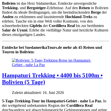
Bolivien
ist das Herz Südamerikas. Entdecke unvergessliche
Trekking
- und
Bergsteiger
-Erlebnisse. Auf den
Reisen
in Bolivien
findest du ideale Bedingungen, um die beeindruckenden
Berge
der
Anden
zu erklimmen und faszinierende
Hochland-Treks
zu
erleben. Tauche ein in eine Welt voller Kontraste, von den
schneebedeckten
Gipfeln
der
Cordillera Real
bis zur berühmten
Salar de Uyuni
. Erlebe die vielfältige Natur und herzliche Kulturen
dieses einzigartigen Landes.
Entdecke bei SuedamerikaTours.de mehr als 45 Reisen und
Touren in Bolivien:
Hampaturi Trekking • 4400 bis 5100m •
Bolivien (5 Tage)
Zuletzt aktualisiert: 16. Juni 2026
5-Tage-Trekking-Tour im Hampaturi-Gebiet - nahe La Paz.
In
der weitgehend unbekannten Region der
Cordillera Real
durchwandern wir abwechslungsreiche Gebirgsregionen und grüne