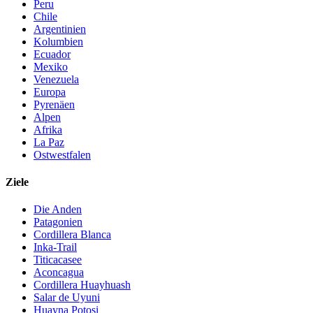
Peru
Chile
Argentinien
Kolumbien
Ecuador
Mexiko
Venezuela
Europa
Pyrenäen
Alpen
Afrika
La Paz
Ostwestfalen
Ziele
Die Anden
Patagonien
Cordillera Blanca
Inka-Trail
Titicacasee
Aconcagua
Cordillera Huayhuash
Salar de Uyuni
Huayna Potosi