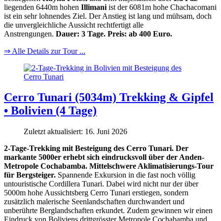
liegenden 6440m hohen
Illimani
ist der 6081m hohe Chachacomani
ist ein sehr lohnendes Ziel. Der Anstieg ist lang und mühsam, doch
die unvergleichliche Aussicht rechtfertigt alle
Anstrengungen.
Dauer: 3 Tage. Preis: ab 400 Euro.
⇒ Alle Details zur Tour ...
Cerro Tunari (5034m) Trekking & Gipfel
• Bolivien (4 Tage)
Zuletzt aktualisiert: 16. Juni 2026
2-Tage-Trekking mit Besteigung des Cerro Tunari. Der
markante 5000er erhebt sich eindrucksvoll über der Anden-
Metropole Cochabamba. Mittelschwere Aklimatisierungs-Tour
für Bergsteiger.
Spannende Exkursion in die fast noch völlig
untouristische Cordillera Tunari. Dabei wird nicht nur der über
5000m hohe Aussichtsberg Cerro Tunari erstiegen, sondern
zusätzlich malerische Seenlandschaften durchwandert und
unberührte Berglandschaften erkundet. Zudem gewinnen wir einen
Eindruck von Boliviens drittgrösster Metropole Cochabamba und