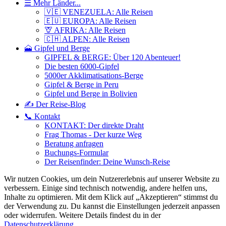
☰ Mehr Länder...
🇻🇪 VENEZUELA: Alle Reisen
🇪🇺 EUROPA: Alle Reisen
🦒 AFRIKA: Alle Reisen
🇨🇭 ALPEN: Alle Reisen
🗻 Gipfel und Berge
GIPFEL & BERGE: Über 120 Abenteuer!
Die besten 6000-Gipfel
5000er Akklimatisations-Berge
Gipfel & Berge in Peru
Gipfel und Berge in Bolivien
✍️ Der Reise-Blog
📞 Kontakt
KONTAKT: Der direkte Draht
Frag Thomas - Der kurze Weg
Beratung anfragen
Buchungs-Formular
Der Reisenfinder: Deine Wunsch-Reise
Wir nutzen Cookies, um dein Nutzererlebnis auf unserer Website zu
verbessern. Einige sind technisch notwendig, andere helfen uns,
Inhalte zu optimieren.
Mit dem Klick auf „Akzeptieren“ stimmst du
der Verwendung zu. Du kannst die Einstellungen jederzeit anpassen
oder widerrufen. Weitere Details findest du in der
Datenschutzerklärung