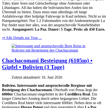
Täler, klare Seen und Gletscherberge ohne Antennen oder
Liftanlagen. All das haben die bolivianischen Anden fast im
Übermaß zu bieten. Dazu muss man allerdings oft lange
Anfahrtswege über holprige Fahrwege in Kauf nehmen. Nicht so im
Hampaturigebiet: Nur 1-2 Fahrstunden von der Andenmetropole La
Paz findet man hier alles, was der anspruchsvolle Naturliebhaber
sucht.
Ausgangsort: La Paz. Dauer: 5 Tage. Preis: ab 450 Euro.
⇒ Alle Details zur Tour ...
Chachacomani Besteigung (6105m) •
Gipfel • Bolivien (3 Tage)
Zuletzt aktualisiert: 16. Juni 2026
Bolivien. Interessante und anspruchsvolle Bergtour mit
Besteigung des Chachacomani.
Oberhalb von Penas liegt der
6000er
Chachacomani eingebettet in der
Cordillera Real
. Ein
langer Gletscher-Anstieg durch selten begangenes Gebiet. Die
Cordillera Real bietet viele interessante 6000er. Neben dem so oft
bestiegenen
Huyna Potosi
und dem majestätisch über
La Paz