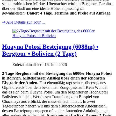
seinen zahlreichen Märkte. Übernachtet wird im Berghotel Carolina
über der Stadt um eine ideale Höhenanpassung zu
gewährleisten.
Dauer: 4 Tage. Termine und Preise auf Anfrage.
⇒ Alle Details zur Tour ...
Huayna Potosi Besteigung (6088m) •
Bergtour • Bolivien (2 Tage)
Zuletzt aktualisiert: 16. Juni 2026
2-Tage-Bergtour mit der Besteigung des 6000er Huayna Potosi
in Bolivien. Mittelscherer Anstieg über einen der schönsten
Eisgrade der Anden.
Fast ebenmäßig ragt sein eisüberzogenes
Gipfeldreieck über dem bekannten Zongopass auf. Kein Wunder
das es sich beim Huayna Potosi um den begehrtesten Hochgipfel
Boliviens handelt. Wer diesen Traumberg zum Beispiel von
Chacaltaya aus erblickt, der muss einfach hinauf. In zwei
Tagesetappen nähern wir uns dem eisüberzogenen Andenriesen,
dessen Besteigung entgegen oft anders lautenden Ankündigungen
alles andere als einfach ist.
Ausgangsort: La Paz. Dauer: 2 Tage.