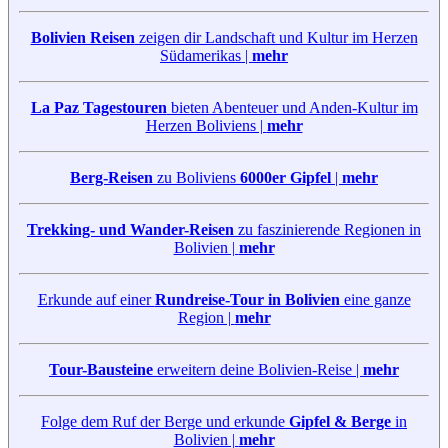
Bolivien Reisen
zeigen dir Landschaft und Kultur im Herzen
Südamerikas |
mehr
La Paz Tagestouren
bieten Abenteuer und Anden-Kultur im
Herzen Boliviens |
mehr
Berg-Reisen
zu Boliviens
6000er Gipfel
|
mehr
Trekking- und Wander-Reisen
zu faszinierende Regionen in
Bolivien |
mehr
Erkunde auf einer
Rundreise-Tour in Bolivien
eine ganze
Region |
mehr
Tour-Bausteine
erweitern deine Bolivien-Reise |
mehr
Folge dem Ruf der Berge und erkunde
Gipfel & Berge
in
Bolivien |
mehr