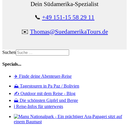
Dein Südamerika-Spezialist
📞
+49 151-15 58 29 11
✉️
Thomas@SuedamerikaTours.de
Suchen
Specials...
✈️ Finde deine Abenteuer-Reise
⛰️ Tagestouren in Pa Paz / Bolivien
✍️ Outdoor mit dem Reise - Blog
🗻 Die schönsten Gipfel und Berge
ℹ️ Reise-Infos für unterwegs