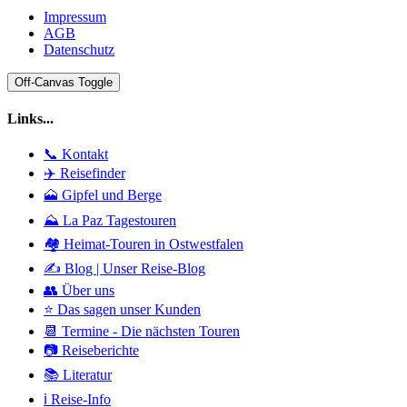
Impressum
AGB
Datenschutz
Off-Canvas Toggle
Links...
📞 Kontakt
✈️ Reisefinder
🗻 Gipfel und Berge
⛰️ La Paz Tagestouren
🏘️ Heimat-Touren in Ostwestfalen
✍️ Blog | Unser Reise-Blog
👥 Über uns
⭐ Das sagen unser Kunden
📆 Termine - Die nächsten Touren
📷 Reiseberichte
📚 Literatur
ℹ️ Reise-Info