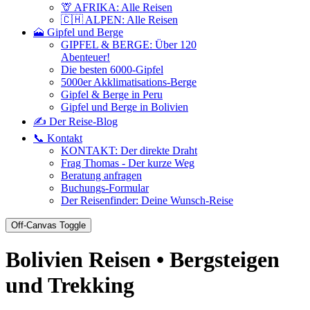
🦒 AFRIKA: Alle Reisen
🇨🇭 ALPEN: Alle Reisen
🗻 Gipfel und Berge
GIPFEL & BERGE: Über 120
Abenteuer!
Die besten 6000-Gipfel
5000er Akklimatisations-Berge
Gipfel & Berge in Peru
Gipfel und Berge in Bolivien
✍️ Der Reise-Blog
📞 Kontakt
KONTAKT: Der direkte Draht
Frag Thomas - Der kurze Weg
Beratung anfragen
Buchungs-Formular
Der Reisenfinder: Deine Wunsch-Reise
Off-Canvas Toggle
Bolivien Reisen • Bergsteigen
und Trekking