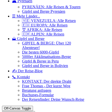
🏔️ Pyrenäen
PYRENÄEN: Alle Reisen & Touren
Gipfel und Berge Pyrenäen
☰ Mehr Länder...
🇻🇪 VENEZUELA: Alle Reisen
🇪🇺 EUROPA: Alle Reisen
🦒 AFRIKA: Alle Reisen
🇨🇭 ALPEN: Alle Reisen
🗻 Gipfel und Berge
GIPFEL & BERGE: Über 120
Abenteuer!
Die besten 6000-Gipfel
5000er Akklimatisations-Berge
Gipfel & Berge in Peru
Gipfel und Berge in Bolivien
✍️ Der Reise-Blog
📞 Kontakt
KONTAKT: Der direkte Draht
Frag Thomas - Der kurze Weg
Beratung anfragen
Buchungs-Formular
Der Reisenfinder: Deine Wunsch-Reise
Off-Canvas Toggle