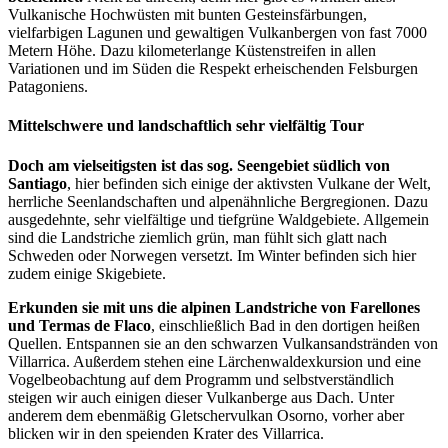
Vulkanische Hochwüsten mit bunten Gesteinsfärbungen,
vielfarbigen Lagunen und gewaltigen Vulkanbergen von fast 7000
Metern Höhe. Dazu kilometerlange Küstenstreifen in allen
Variationen und im Süden die Respekt erheischenden Felsburgen
Patagoniens.
Mittelschwere und landschaftlich sehr vielfältig Tour
Doch am vielseitigsten ist das sog. Seengebiet südlich von
Santiago
, hier befinden sich einige der aktivsten Vulkane der Welt,
herrliche Seenlandschaften und alpenähnliche Bergregionen. Dazu
ausgedehnte, sehr vielfältige und tiefgrüne Waldgebiete. Allgemein
sind die Landstriche ziemlich grün, man fühlt sich glatt nach
Schweden oder Norwegen versetzt. Im Winter befinden sich hier
zudem einige Skigebiete.
Erkunden sie mit uns die alpinen Landstriche von Farellones
und Termas de Flaco
, einschließlich Bad in den dortigen heißen
Quellen. Entspannen sie an den schwarzen Vulkansandstränden von
Villarrica. Außerdem stehen eine Lärchenwaldexkursion und eine
Vogelbeobachtung auf dem Programm und selbstverständlich
steigen wir auch einigen dieser Vulkanberge aus Dach. Unter
anderem dem ebenmäßig Gletschervulkan Osorno, vorher aber
blicken wir in den speienden Krater des Villarrica.