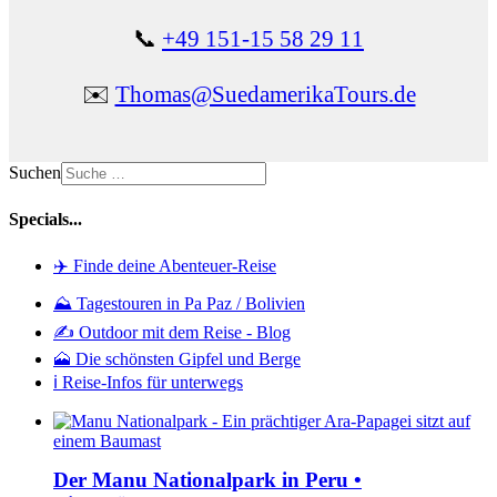
📞
+49 151-15 58 29 11
✉️
Thomas@SuedamerikaTours.de
Suchen
Specials...
✈️ Finde deine Abenteuer-Reise
⛰️ Tagestouren in Pa Paz / Bolivien
✍️ Outdoor mit dem Reise - Blog
🗻 Die schönsten Gipfel und Berge
ℹ️ Reise-Infos für unterwegs
Der Manu Nationalpark in Peru •