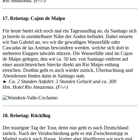
Rio Amazonas. (F/-/-)
17. Reisetag:
Cajon de Maipo
Für heute bietet sich noch mal ein Tagesausflug an, da Santiago sich
ja bereits in unmittelbarer Nähe der Anden befindet. Dabei steuern
wir San Gabriel an, wo wir die gewaltigen Wasserfälle oder
Cascadas de las Animas bewundern werden, welche sich dort in
mehreren Etappen talwärts stürzen. Die Wasserfälle sind im Cajon
de Maipo gelegen, den wir ca. 50 km. von Santiago entfernt auf
einer aussichtsreichen Strecke direkt am Rio Maipo entlang
erreichen. Dorthin geht es auch wieder zurück, Übernachtung und
Abendessen finden dann in Santiago statt.
► Ca. 2 Stunden Anfahrt. 3 Stunden Gehzeit und ca. 300
Hm. Hotel Rio Amazonas. (F/-/-)
18. Reisetag:
Rückflug
Der traurigste Tag der Tour, denn nun geht es nach Deutschland
zurück. Nach der Verabschiedung geht es mit Zwischenstopp in
Madrid zurück nach Hause. Vorher aber überfliegen wir noch mal