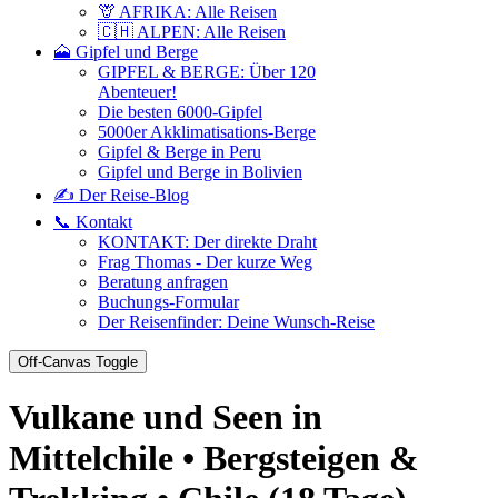
🦒 AFRIKA: Alle Reisen
🇨🇭 ALPEN: Alle Reisen
🗻 Gipfel und Berge
GIPFEL & BERGE: Über 120
Abenteuer!
Die besten 6000-Gipfel
5000er Akklimatisations-Berge
Gipfel & Berge in Peru
Gipfel und Berge in Bolivien
✍️ Der Reise-Blog
📞 Kontakt
KONTAKT: Der direkte Draht
Frag Thomas - Der kurze Weg
Beratung anfragen
Buchungs-Formular
Der Reisenfinder: Deine Wunsch-Reise
Off-Canvas Toggle
Vulkane und Seen in
Mittelchile • Bergsteigen &