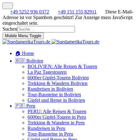
+49 5252 936 0372
+49 151 155 82911
Diese E-Mail-
Adresse ist vor Spambots geschützt! Zur Anzeige muss JavaScript
eingeschaltet sein.
Suchen
Mobile Menu Toggle
🏠 Home
🇧🇴 Bolivien
BOLIVIEN: Alle Reisen & Touren
La Paz Tagestouren
6000er Gipfel-Touren Bolivien
Trekking & Wandern Bolivien
Rundreisen in Bolivien
Tour-Bausteine in Bolivien
Gipfel und Berge in Bolivien
🇵🇪 Peru
PERU: Alle Reisen & Touren
6000er Gipfel-Touren in Peru
Trekking & Wandern in Peru
Rundreisen in Peru
Tour-Bausteine in Peru
Gipfel und Berge in Peru