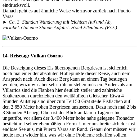
eindrucksvoll.
Danach geht es auf ähnliche Weise wie zuvor zurück nach Puerto
Varas.
► Ca. 3 Stunden Wanderung mit leichtem Auf und Ab,
variabel. Gut eine Stunde Anfahrt. Hotel Ellenhaus. (F/-/-)
14. Reisetag:
Vulkan Osorno
Die Besteigung dieses Eis überzogenen Bergriesen ist sicherlich
noch mal einer der absoluten Höhepunkte dieser Reise, auch dem
Anspruch nach. Auch dieser Berg kann an einem Tag bestiegen
werden, wozu wir aber sehr früh aufstehen müssen. Anders als am
Villarrica sind die Flanken hier deutlich steiler und zahlreiche
Spaltenzonen durchziehen den weitläufigen Gletscher. Etwa 4
Stunden Aufstieg sind über zum Teil 50 Grat steile Eisflächen auf
den 2.650 Meter hohen Bergriesen anzusetzen. Dazu noch mal 2 bis
3 Stunden Abstieg. Oben ist der Blick an klaren Tagen schier
ungetrübt, vor allem der 3.400 Meter hohe nahe gelegene Tronador
besticht mit seiner ebenmäßigen Form. Unter uns breite sich der fast
endlose See aus, mit Puerto Varas am Rand. Genau dort müssen wir
heute noch wieder hin, was wir ohne Probleme schaffen sollten.