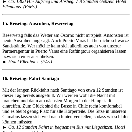
► Ca. 1300 Hm Aufstieg und Abstieg. 7-8 Stunden Gehzeit. Hotel
Ellenhaus. (F/M/-)
15. Reisetag:
Ausruhen, Reservetag
Reservetag falls das Wetter am Osorno nicht mitspielt. Ansonsten ist
heute Ausruhen angesagt. Auch Puerto Varas hat herrliche schwarze
Sandstrände. Wer möchte kann sich allerdings auch von unserer
Partneragentur in Puerto Varas eine Raftingtour organisieren lassen,
bzw. sich einer anschließen.
► Hotel Ellenhaus. (F/-/-)
16. Reisetag:
Fahrt Santiago
Mit der langen Rückfahrt nach Santiago von etwa 12 Stunden ist
dieser Tag bereits ausgefüllt. Wir werden wohl die Nacht mit
brauchen und dann am nächsten Morgen in der Hauptstadt
eintreffen. Zum Glück sind die Busse in Chile recht komfortabel
und es bleibt genug Platz für alle Körperteile. Die Sitze in unserem
Camabus lassen sich weit nach hinten verstellen, sodass wir schlafen
können müssten.
► Ca. 12 Stunden Fahrt in bequemem Bus mit Liegesitzen. Hotel