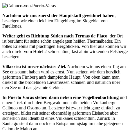
Nachdem wir uns zuerst der Hauptstadt gewidmet haben
,
besteigen wir einen leichten Eingehberg im Skigebiet von
Farellones.
Weiter geht es Richtung Süden nach Termas de Flaco
, der Ort
ist berühmt für seine schön angelegten heißen Thermalbäder. Ein
tolles Erlebnis mit prächtigen Bergblicken. Von hier aus können wir
auch direkt vom Hotel 2 sehr schöne, fast alpin wirkenden Felsberge
besteigen.
Villarrica ist unser nächstes Ziel.
Nachdem wir uns einen Tag am
See entspannt haben wird es ernst. Nun steigen wir dem herzlich
geformten Firnberg aufs dampfende Haupt. Von oben kann man
direkt in die brodelnden Lavamassen schauen und natürlich über
den See und das gesamte Gebiet.
In Puerto Varas stehen dann neben eine Vogelbeobachtung
und
einem Trek durch den Bergwald noch die beiden Vulkanberge
Calbuco und Osorno an. Letzterer ist zwar nicht ganz einfach zu
ersteigen, bildet mit seiner ebenmäßig geformten Eishaube aber
sicherlich das Idealbild eines Vulkanes schlechthin. Zurück in
Santiago steht dann noch ein Entspannungstag im nahe gelegenen
Cajon de Maipo an.