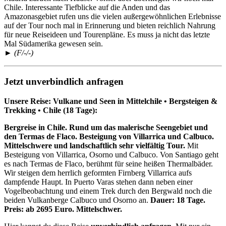
Chile. Interessante Tiefblicke auf die Anden und das
Amazonasgebiet rufen uns die vielen außergewöhnlichen Erlebnisse
auf der Tour noch mal in Erinnerung und bieten reichlich Nahrung
für neue Reiseideen und Tourenpläne. Es muss ja nicht das letzte
Mal Südamerika gewesen sein.
► (F/-/-)
Jetzt unverbindlich anfragen
Unsere Reise: Vulkane und Seen in Mittelchile • Bergsteigen &
Trekking • Chile (18 Tage):
Bergreise in Chile. Rund um das malerische Seengebiet und
den Termas de Flaco. Besteigung von Villarrica und Calbuco.
Mittelschwere und landschaftlich sehr vielfältig Tour.
Mit
Besteigung von Villarrica, Osorno und Calbuco. Von Santiago geht
es nach Termas de Flaco, berühmt für seine heißen Thermalbäder.
Wir steigen dem herrlich geformten Firnberg Villarrica aufs
dampfende Haupt. In Puerto Varas stehen dann neben einer
Vogelbeobachtung und einem Trek durch den Bergwald noch die
beiden Vulkanberge Calbuco und Osorno an.
Dauer: 18 Tage.
Preis: ab 2695 Euro. Mittelschwer.