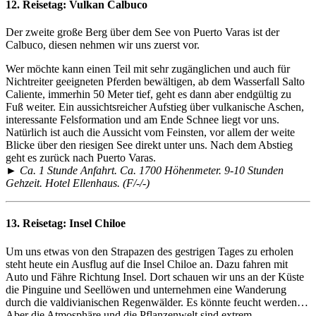
12. Reisetag:
Vulkan Calbuco
Der zweite große Berg über dem See von Puerto Varas ist der
Calbuco, diesen nehmen wir uns zuerst vor.
Wer möchte kann einen Teil mit sehr zugänglichen und auch für
Nichtreiter geeigneten Pferden bewältigen, ab dem Wasserfall Salto
Caliente, immerhin 50 Meter tief, geht es dann aber endgültig zu
Fuß weiter. Ein aussichtsreicher Aufstieg über vulkanische Aschen,
interessante Felsformation und am Ende Schnee liegt vor uns.
Natürlich ist auch die Aussicht vom Feinsten, vor allem der weite
Blicke über den riesigen See direkt unter uns. Nach dem Abstieg
geht es zurück nach Puerto Varas.
► Ca. 1 Stunde Anfahrt. Ca. 1700 Höhenmeter. 9-10 Stunden
Gehzeit. Hotel Ellenhaus. (F/-/-)
13. Reisetag:
Insel Chiloe
Um uns etwas von den Strapazen des gestrigen Tages zu erholen
steht heute ein Ausflug auf die Insel Chiloe an. Dazu fahren mit
Auto und Fähre Richtung Insel. Dort schauen wir uns an der Küste
die Pinguine und Seellöwen und unternehmen eine Wanderung
durch die valdivianischen Regenwälder. Es könnte feucht werden…
Aber die Atmosphäre und die Pflanzenwelt sind extrem