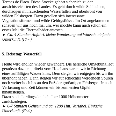
Termas de Flaco. Diese Strecke gehört sicherlich zu den
aussichtsreichsten des Landes. Es geht durch wilde Schluchten,
durchzogen mit rauschenden Wasserfällen und überkront von
wilden Felsbergen. Dazu gesellen sich interessante
Vegetationsformen und wilde Gebirgsflüsse. Im Ort angekommen
schauen wir uns noch mal um, wer möchte kann auch schon ein
erstes Mal die Thermalbäder antesten.
► Ca. 4 Stunden Anfahrt. kleine Wanderung auf Wunsch. einfache
Unterkunft. (F/-/-)
5. Reisetag:
Wasserfall
Heute wird endlich wieder gewandert. Die herrliche Umgebung lädt
geradezu dazu ein, direkt vom Hotel aus starten wir in Richtung
eines auffälligen Wasserfalles. Dem steigen wir entgegen bis wir ihn
überhöht haben. Dann steigen wir auf schlechter werdenden Spuren
noch weiter hoch bis an den Fuß der großartigen Felsberge. Je nach
Verfassung und Zeit können wir bis zum ersten Gipfel
hinaufsteigen.
Dazu sind allerdings deutlich über 1000 Höhenmeter
zurückzulegen.
► 6-7 Stunden Gehzeit und ca. 1200 Hm. Variabel. Einfache
Unterkunft. (F/-/-)