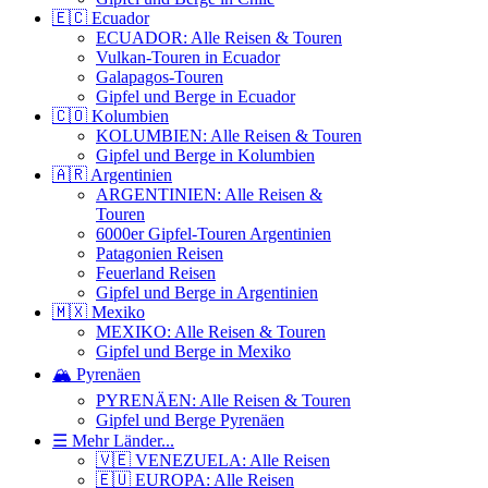
🇪🇨 Ecuador
ECUADOR: Alle Reisen & Touren
Vulkan-Touren in Ecuador
Galapagos-Touren
Gipfel und Berge in Ecuador
🇨🇴 Kolumbien
KOLUMBIEN: Alle Reisen & Touren
Gipfel und Berge in Kolumbien
🇦🇷 Argentinien
ARGENTINIEN: Alle Reisen &
Touren
6000er Gipfel-Touren Argentinien
Patagonien Reisen
Feuerland Reisen
Gipfel und Berge in Argentinien
🇲🇽 Mexiko
MEXIKO: Alle Reisen & Touren
Gipfel und Berge in Mexiko
🏔️ Pyrenäen
PYRENÄEN: Alle Reisen & Touren
Gipfel und Berge Pyrenäen
☰ Mehr Länder...
🇻🇪 VENEZUELA: Alle Reisen
🇪🇺 EUROPA: Alle Reisen