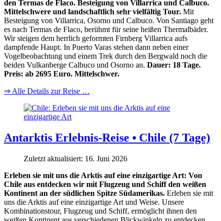
den Termas de Flaco. Besteigung von Villarrica und Calbuco.
Mittelschwere und landschaftlich sehr vielfältig Tour.
Mit
Besteigung von Villarrica, Osorno und Calbuco. Von Santiago geht
es nach Termas de Flaco, berühmt für seine heißen Thermalbäder.
Wir steigen dem herrlich geformten Firnberg Villarrica aufs
dampfende Haupt. In Puerto Varas stehen dann neben einer
Vogelbeobachtung und einem Trek durch den Bergwald noch die
beiden Vulkanberge Calbuco und Osorno an.
Dauer: 18 Tage.
Preis: ab 2695 Euro. Mittelschwer.
⇒ Alle Details zur Reise …
Antarktis Erlebnis-Reise • Chile (7 Tage)
Zuletzt aktualisiert: 16. Juni 2026
Erleben sie mit uns die Arktis auf eine einzigartige Art: Von
Chile aus entdecken wir mit Flugzeug und Schiff den weißen
Kontinent an der südlichen Spitze Südamerikas.
Erleben sie mit
uns die Arktis auf eine einzigartige Art und Weise. Unsere
Kombinationstour, Flugzeug und Schiff, ermöglicht ihnen den
weißen Kontinent aus verschiedenen Blickwinkeln zu entdecken.