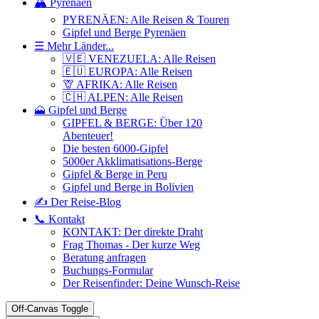
🏔️ Pyrenäen
PYRENÄEN: Alle Reisen & Touren
Gipfel und Berge Pyrenäen
☰ Mehr Länder...
🇻🇪 VENEZUELA: Alle Reisen
🇪🇺 EUROPA: Alle Reisen
🦒 AFRIKA: Alle Reisen
🇨🇭 ALPEN: Alle Reisen
🗻 Gipfel und Berge
GIPFEL & BERGE: Über 120
Abenteuer!
Die besten 6000-Gipfel
5000er Akklimatisations-Berge
Gipfel & Berge in Peru
Gipfel und Berge in Bolivien
✍️ Der Reise-Blog
📞 Kontakt
KONTAKT: Der direkte Draht
Frag Thomas - Der kurze Weg
Beratung anfragen
Buchungs-Formular
Der Reisenfinder: Deine Wunsch-Reise
Off-Canvas Toggle