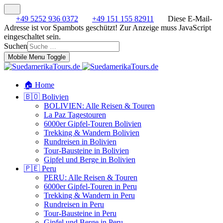
+49 5252 936 0372
+49 151 155 82911
Diese E-Mail-
Adresse ist vor Spambots geschützt! Zur Anzeige muss JavaScript
eingeschaltet sein.
Suchen
Mobile Menu Toggle
🏠 Home
🇧🇴 Bolivien
BOLIVIEN: Alle Reisen & Touren
La Paz Tagestouren
6000er Gipfel-Touren Bolivien
Trekking & Wandern Bolivien
Rundreisen in Bolivien
Tour-Bausteine in Bolivien
Gipfel und Berge in Bolivien
🇵🇪 Peru
PERU: Alle Reisen & Touren
6000er Gipfel-Touren in Peru
Trekking & Wandern in Peru
Rundreisen in Peru
Tour-Bausteine in Peru
Gipfel und Berge in Peru