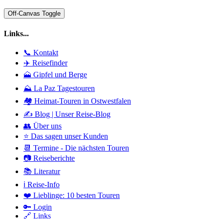
Off-Canvas Toggle
Links...
📞 Kontakt
✈️ Reisefinder
🗻 Gipfel und Berge
⛰️ La Paz Tagestouren
🏘️ Heimat-Touren in Ostwestfalen
✍️ Blog | Unser Reise-Blog
👥 Über uns
⭐ Das sagen unser Kunden
📆 Termine - Die nächsten Touren
📷 Reiseberichte
📚 Literatur
ℹ️ Reise-Info
❤️ Lieblinge: 10 besten Touren
🔑 Login
🔗 Links