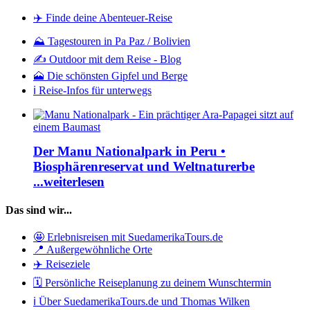
✈️ Finde deine Abenteuer-Reise
⛰️ Tagestouren in Pa Paz / Bolivien
✍️ Outdoor mit dem Reise - Blog
🗻 Die schönsten Gipfel und Berge
ℹ️ Reise-Infos für unterwegs
Der Manu Nationalpark in Peru •
Biosphärenreservat und Weltnaturerbe
...weiterlesen
Das sind wir...
🤩 Erlebnisreisen mit SuedamerikaTours.de
📍 Außergewöhnliche Orte
✈️ Reiseziele
🗓️ Persönliche Reiseplanung zu deinem Wunschtermin
ℹ️ Über SuedamerikaTours.de und Thomas Wilken