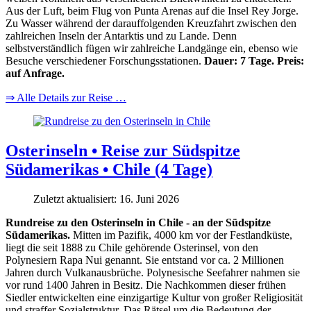
Aus der Luft, beim Flug von Punta Arenas auf die Insel Rey Jorge.
Zu Wasser während der darauffolgenden Kreuzfahrt zwischen den
zahlreichen Inseln der Antarktis und zu Lande. Denn
selbstverständlich fügen wir zahlreiche Landgänge ein, ebenso wie
Besuche verschiedener Forschungsstationen.
Dauer: 7 Tage. Preis:
auf Anfrage.
⇒ Alle Details zur Reise …
Osterinseln • Reise zur Südspitze
Südamerikas • Chile (4 Tage)
Zuletzt aktualisiert: 16. Juni 2026
Rundreise zu den Osterinseln in Chile - an der Südspitze
Südamerikas.
Mitten im Pazifik, 4000 km vor der Festlandküste,
liegt die seit 1888 zu Chile gehörende Osterinsel, von den
Polynesiern Rapa Nui genannt. Sie entstand vor ca. 2 Millionen
Jahren durch Vulkanausbrüche. Polynesische Seefahrer nahmen sie
vor rund 1400 Jahren in Besitz. Die Nachkommen dieser frühen
Siedler entwickelten eine einzigartige Kultur von großer Religiosität
und straffer Sozialstruktur. Das Rätsel um die Bedeutung der