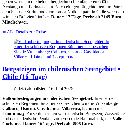
gehen wir dann die beiden bergtechnisch einfacheren 6000er
Acotango und Parinacota an. Nach einigen Eingehtouren um Putre,
dem Salar de Surire und dem Lauca Nationalpark in Chile wechseln
wir nach Bolivien hinüber.
Dauer: 17 Tage. Preis: ab 3145 Euro.
Mittelschwer.
⇒ Alle Details zur Reise …
Bergsteigen im chilenischen Seengebiet •
Chile (16-Tage)
Zuletzt aktualisiert: 16. Juni 2026
Vulkanbesteigungen in chilenischen Seengebiet.
In einer der
schönsten Regionen Südamerikas besuchen wir die Vulkanberge
Calbuco
,
Osorno
,
Casablanca
,
Villarrica
,
Llaima
und
Lonquimay
. Außerdem sehen wir malerische Bergseen, Wasserfälle
und das chilenische Pendant zum Yosemite Nationalpark, das
Valle
Cochamo
.
Dauer: 16 Tage. Preis ab 3595 Euro.