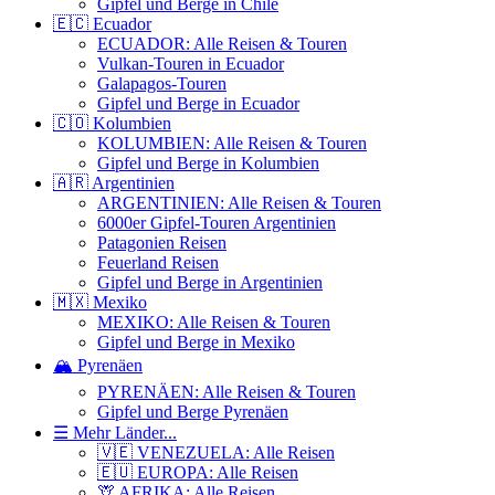
Gipfel und Berge in Chile
🇪🇨 Ecuador
ECUADOR: Alle Reisen & Touren
Vulkan-Touren in Ecuador
Galapagos-Touren
Gipfel und Berge in Ecuador
🇨🇴 Kolumbien
KOLUMBIEN: Alle Reisen & Touren
Gipfel und Berge in Kolumbien
🇦🇷 Argentinien
ARGENTINIEN: Alle Reisen & Touren
6000er Gipfel-Touren Argentinien
Patagonien Reisen
Feuerland Reisen
Gipfel und Berge in Argentinien
🇲🇽 Mexiko
MEXIKO: Alle Reisen & Touren
Gipfel und Berge in Mexiko
🏔️ Pyrenäen
PYRENÄEN: Alle Reisen & Touren
Gipfel und Berge Pyrenäen
☰ Mehr Länder...
🇻🇪 VENEZUELA: Alle Reisen
🇪🇺 EUROPA: Alle Reisen
🦒 AFRIKA: Alle Reisen