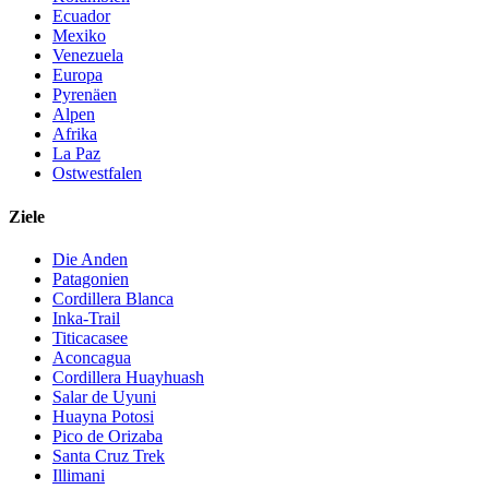
Ecuador
Mexiko
Venezuela
Europa
Pyrenäen
Alpen
Afrika
La Paz
Ostwestfalen
Ziele
Die Anden
Patagonien
Cordillera Blanca
Inka-Trail
Titicacasee
Aconcagua
Cordillera Huayhuash
Salar de Uyuni
Huayna Potosi
Pico de Orizaba
Santa Cruz Trek
Illimani