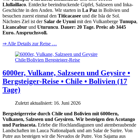
Llullaillaco
. Entdecke beeindruckende Gipfel, Salzseen und Inka-
Geschichte in den Anden. Wir starten in
La Paz
in Bolivien und
besuchen zuerst einmal den
Titicacasee
und die Isla de Sol.
Nächstes Ziel ist der
Salar de Uyuni
mit den Vulkanberge
Tunupa
,
Licancabur
und
Uturuncu
.
Dauer: 20 Tage. Preis: ab 3445
Euro. Anspruchsvoll.
⇒ Alle Details zur Reise …
6000er, Vulkane, Salzseen und Geysire •
Bergsteiger-Reise • Chile • Bolivien (17
Tage)
Zuletzt aktualisiert: 16. Juni 2026
Bergsteigerreise durch Chile und Bolivien mit 6000ern,
Vulkanen, Salzseen und Geysiren. Wir besteigen den Acotango
und Parinacota.
Erlebe die Hochlandlagunen und atemberaubende
Landschaften im Lauca Nationalpark und am Salar de Surire. Von
Putre aus besteigen wir die Nevados de Putre. Von Sajama aus