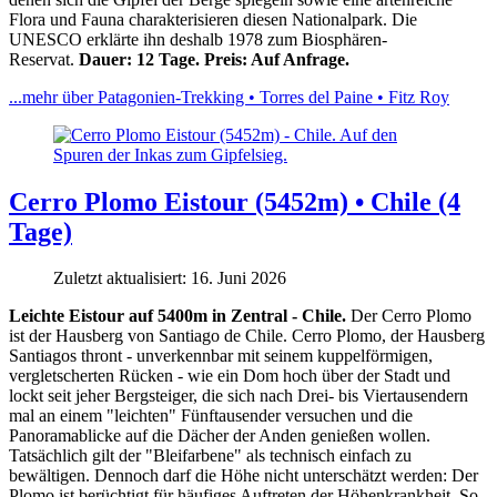
Flora und Fauna charakterisieren diesen Nationalpark. Die
UNESCO erklärte ihn deshalb 1978 zum Biosphären-
Reservat.
Dauer: 12 Tage. Preis: Auf Anfrage.
...mehr über Patagonien-Trekking • Torres del Paine • Fitz Roy
Cerro Plomo Eistour (5452m) • Chile (4
Tage)
Zuletzt aktualisiert: 16. Juni 2026
Leichte Eistour auf 5400m in Zentral - Chile.
Der Cerro Plomo
ist der Hausberg von Santiago de Chile. Cerro Plomo, der Hausberg
Santiagos thront - unverkennbar mit seinem kuppelförmigen,
vergletscherten Rücken - wie ein Dom hoch über der Stadt und
lockt seit jeher Bergsteiger, die sich nach Drei- bis Viertausendern
mal an einem "leichten" Fünftausender versuchen und die
Panoramablicke auf die Dächer der Anden genießen wollen.
Tatsächlich gilt der "Bleifarbene" als technisch einfach zu
bewältigen. Dennoch darf die Höhe nicht unterschätzt werden: Der
Plomo ist berüchtigt für häufiges Auftreten der Höhenkrankheit. So