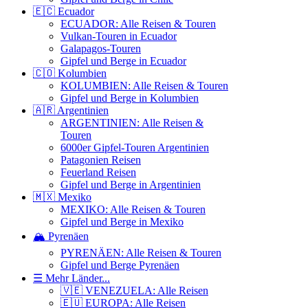
🇪🇨 Ecuador
ECUADOR: Alle Reisen & Touren
Vulkan-Touren in Ecuador
Galapagos-Touren
Gipfel und Berge in Ecuador
🇨🇴 Kolumbien
KOLUMBIEN: Alle Reisen & Touren
Gipfel und Berge in Kolumbien
🇦🇷 Argentinien
ARGENTINIEN: Alle Reisen &
Touren
6000er Gipfel-Touren Argentinien
Patagonien Reisen
Feuerland Reisen
Gipfel und Berge in Argentinien
🇲🇽 Mexiko
MEXIKO: Alle Reisen & Touren
Gipfel und Berge in Mexiko
🏔️ Pyrenäen
PYRENÄEN: Alle Reisen & Touren
Gipfel und Berge Pyrenäen
☰ Mehr Länder...
🇻🇪 VENEZUELA: Alle Reisen
🇪🇺 EUROPA: Alle Reisen