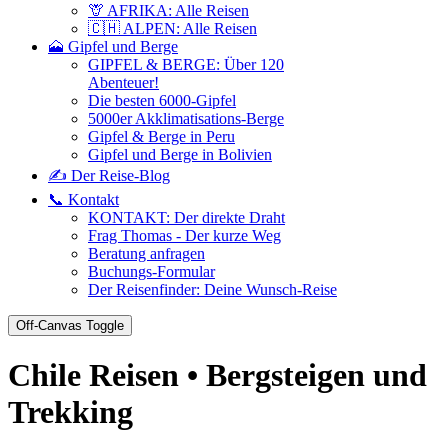
🦒 AFRIKA: Alle Reisen
🇨🇭 ALPEN: Alle Reisen
🗻 Gipfel und Berge
GIPFEL & BERGE: Über 120
Abenteuer!
Die besten 6000-Gipfel
5000er Akklimatisations-Berge
Gipfel & Berge in Peru
Gipfel und Berge in Bolivien
✍️ Der Reise-Blog
📞 Kontakt
KONTAKT: Der direkte Draht
Frag Thomas - Der kurze Weg
Beratung anfragen
Buchungs-Formular
Der Reisenfinder: Deine Wunsch-Reise
Off-Canvas Toggle
Chile Reisen • Bergsteigen und
Trekking