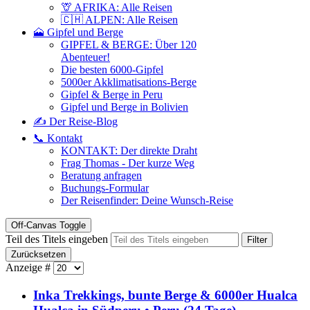
🦒 AFRIKA: Alle Reisen
🇨🇭 ALPEN: Alle Reisen
🗻 Gipfel und Berge
GIPFEL & BERGE: Über 120
Abenteuer!
Die besten 6000-Gipfel
5000er Akklimatisations-Berge
Gipfel & Berge in Peru
Gipfel und Berge in Bolivien
✍️ Der Reise-Blog
📞 Kontakt
KONTAKT: Der direkte Draht
Frag Thomas - Der kurze Weg
Beratung anfragen
Buchungs-Formular
Der Reisenfinder: Deine Wunsch-Reise
Off-Canvas Toggle
Teil des Titels eingeben
Filter
Zurücksetzen
Anzeige #
Inka Trekkings, bunte Berge & 6000er Hualca