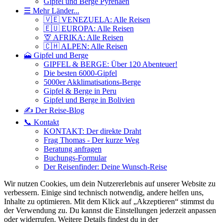
Gipfel und Berge Pyrenäen
☰ Mehr Länder...
🇻🇪 VENEZUELA: Alle Reisen
🇪🇺 EUROPA: Alle Reisen
🦒 AFRIKA: Alle Reisen
🇨🇭 ALPEN: Alle Reisen
🗻 Gipfel und Berge
GIPFEL & BERGE: Über 120 Abenteuer!
Die besten 6000-Gipfel
5000er Akklimatisations-Berge
Gipfel & Berge in Peru
Gipfel und Berge in Bolivien
✍️ Der Reise-Blog
📞 Kontakt
KONTAKT: Der direkte Draht
Frag Thomas - Der kurze Weg
Beratung anfragen
Buchungs-Formular
Der Reisenfinder: Deine Wunsch-Reise
Wir nutzen Cookies, um dein Nutzererlebnis auf unserer Website zu
verbessern. Einige sind technisch notwendig, andere helfen uns,
Inhalte zu optimieren.
Mit dem Klick auf „Akzeptieren“ stimmst du
der Verwendung zu. Du kannst die Einstellungen jederzeit anpassen
oder widerrufen. Weitere Details findest du in der