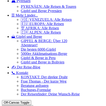
🏔️ Pyrenäen
PYRENÄEN: Alle Reisen & Touren
Gipfel und Berge Pyrenäen
☰ Mehr Länder...
🇻🇪 VENEZUELA: Alle Reisen
🇪🇺 EUROPA: Alle Reisen
🦒 AFRIKA: Alle Reisen
🇨🇭 ALPEN: Alle Reisen
🗻 Gipfel und Berge
GIPFEL & BERGE: Über 120
Abenteuer!
Die besten 6000-Gipfel
5000er Akklimatisations-Berge
Gipfel & Berge in Peru
Gipfel und Berge in Bolivien
✍️ Der Reise-Blog
📞 Kontakt
KONTAKT: Der direkte Draht
Frag Thomas - Der kurze Weg
Beratung anfragen
Buchungs-Formular
Der Reisenfinder: Deine Wunsch-Reise
Off-Canvas Toggle