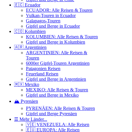
🇪🇨 Ecuador
ECUADOR: Alle Reisen & Touren
Vulkan-Touren in Ecuador
Galapagos-Touren
Gipfel und Berge in Ecuador
🇨🇴 Kolumbien
KOLUMBIEN: Alle Reisen & Touren
Gipfel und Berge in Kolumbien
🇦🇷 Argentinien
ARGENTINIEN: Alle Reisen &
Touren
6000er Gipfel-Touren Argentinien
Patagonien Reisen
Feuerland Reisen
Gipfel und Berge in Argentinien
🇲🇽 Mexiko
MEXIKO: Alle Reisen & Touren
Gipfel und Berge in Mexiko
🏔️ Pyrenäen
PYRENÄEN: Alle Reisen & Touren
Gipfel und Berge Pyrenäen
☰ Mehr Länder...
🇻🇪 VENEZUELA: Alle Reisen
🇪🇺 EUROPA: Alle Reisen