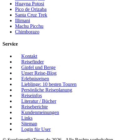
Huayna Potosi
Pico de Orizaba
Santa Cruz Trek
Illimani
Machu Picchu
Chimborazo
Service
Kontakt
Reisefinder
Gipfel und Berge
Unser Reise-Blog
Erlebnisreisen
Lieblinge: 10 besten Touren
Persönliche Reiseplanung
Reiseinfos
Literatur / Bücher
Reiseberichte
Kundenmeinungen
Links
Sitemap
Login für User
© SuedamerikaTours.de 2026 - Alle Rechte vorbehalten.