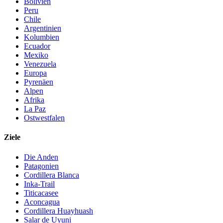
Bolivien
Peru
Chile
Argentinien
Kolumbien
Ecuador
Mexiko
Venezuela
Europa
Pyrenäen
Alpen
Afrika
La Paz
Ostwestfalen
Ziele
Die Anden
Patagonien
Cordillera Blanca
Inka-Trail
Titicacasee
Aconcagua
Cordillera Huayhuash
Salar de Uyuni