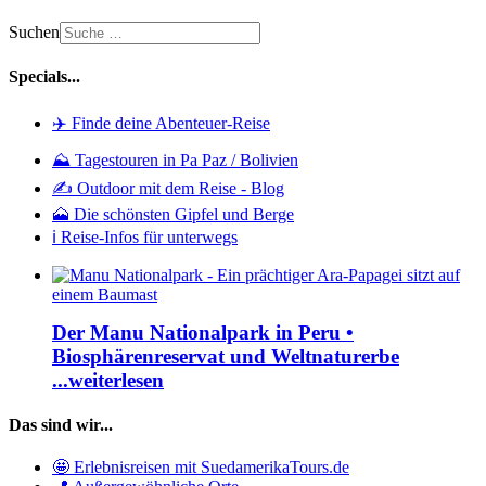
Suchen
Specials...
✈️ Finde deine Abenteuer-Reise
⛰️ Tagestouren in Pa Paz / Bolivien
✍️ Outdoor mit dem Reise - Blog
🗻 Die schönsten Gipfel und Berge
ℹ️ Reise-Infos für unterwegs
Der Manu Nationalpark in Peru •
Biosphärenreservat und Weltnaturerbe
...weiterlesen
Das sind wir...
🤩 Erlebnisreisen mit SuedamerikaTours.de