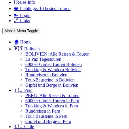
ℹ️ Reise-Info
❤️ Lieblinge: 10 besten Touren
🔑 Login
🔗 Links
Mobile Menu Toggle
🏠 Home
🇧🇴 Bolivien
BOLIVIEN: Alle Reisen & Touren
La Paz Tagestouren
6000er Gipfel-Touren Bolivien
Trekking & Wandern Bolivien
Rundreisen in Bolivien
Tour-Bausteine in Bolivien
Gipfel und Berge in Bolivien
🇵🇪 Peru
PERU: Alle Reisen & Touren
6000er Gipfel-Touren in Peru
Trekking & Wandern in Peru
Rundreisen in Peru
Tour-Bausteine in Peru
Gipfel und Berge in Peru
🇨🇱 Chile