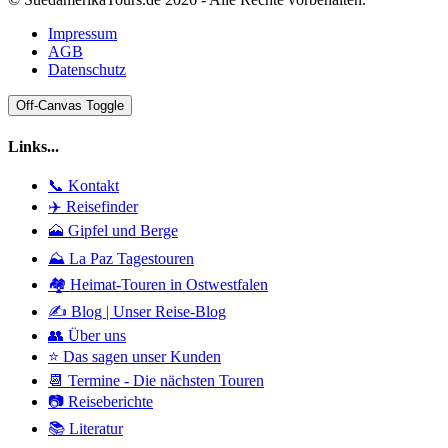
Impressum
AGB
Datenschutz
Off-Canvas Toggle
Links...
📞 Kontakt
✈️ Reisefinder
🗻 Gipfel und Berge
⛰️ La Paz Tagestouren
🏘️ Heimat-Touren in Ostwestfalen
✍️ Blog | Unser Reise-Blog
👥 Über uns
⭐ Das sagen unser Kunden
📆 Termine - Die nächsten Touren
📷 Reiseberichte
📚 Literatur