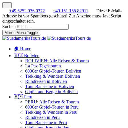
+49 5252 936 0372
+49 151 155 82911
Diese E-Mail-
Adresse ist vor Spambots geschützt! Zur Anzeige muss JavaScript
eingeschaltet sein.
Suchen
Mobile Menu Toggle
🏠 Home
🇧🇴 Bolivien
BOLIVIEN: Alle Reisen & Touren
La Paz Tagestouren
6000er Gipfel-Touren Bolivien
Trekking & Wandern Bolivien
Rundreisen in Bolivien
Tour-Bausteine in Bolivien
Gipfel und Berge in Bolivien
🇵🇪 Peru
PERU: Alle Reisen & Touren
6000er Gipfel-Touren in Peru
Trekking & Wandern in Peru
Rundreisen in Peru
Tour-Bausteine in Peru
Gipfel und Berge in Peru