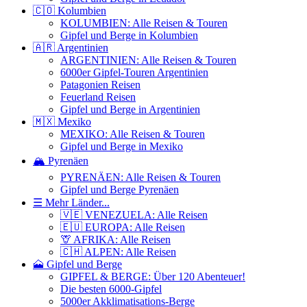
🇨🇴 Kolumbien
KOLUMBIEN: Alle Reisen & Touren
Gipfel und Berge in Kolumbien
🇦🇷 Argentinien
ARGENTINIEN: Alle Reisen & Touren
6000er Gipfel-Touren Argentinien
Patagonien Reisen
Feuerland Reisen
Gipfel und Berge in Argentinien
🇲🇽 Mexiko
MEXIKO: Alle Reisen & Touren
Gipfel und Berge in Mexiko
🏔️ Pyrenäen
PYRENÄEN: Alle Reisen & Touren
Gipfel und Berge Pyrenäen
☰ Mehr Länder...
🇻🇪 VENEZUELA: Alle Reisen
🇪🇺 EUROPA: Alle Reisen
🦒 AFRIKA: Alle Reisen
🇨🇭 ALPEN: Alle Reisen
🗻 Gipfel und Berge
GIPFEL & BERGE: Über 120 Abenteuer!
Die besten 6000-Gipfel
5000er Akklimatisations-Berge