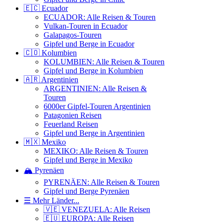
🇪🇨 Ecuador
ECUADOR: Alle Reisen & Touren
Vulkan-Touren in Ecuador
Galapagos-Touren
Gipfel und Berge in Ecuador
🇨🇴 Kolumbien
KOLUMBIEN: Alle Reisen & Touren
Gipfel und Berge in Kolumbien
🇦🇷 Argentinien
ARGENTINIEN: Alle Reisen &
Touren
6000er Gipfel-Touren Argentinien
Patagonien Reisen
Feuerland Reisen
Gipfel und Berge in Argentinien
🇲🇽 Mexiko
MEXIKO: Alle Reisen & Touren
Gipfel und Berge in Mexiko
🏔️ Pyrenäen
PYRENÄEN: Alle Reisen & Touren
Gipfel und Berge Pyrenäen
☰ Mehr Länder...
🇻🇪 VENEZUELA: Alle Reisen
🇪🇺 EUROPA: Alle Reisen