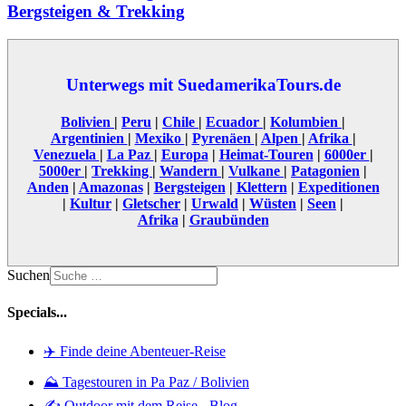
Bergsteigen & Trekking
Unterwegs mit SuedamerikaTours.de
Bolivien
|
Peru
|
Chile
|
Ecuador
|
Kolumbien
|
Argentinien
|
Mexiko
|
Pyrenäen
|
Alpen
|
Afrika
|
Venezuela
|
La Paz
|
Europa
|
Heimat-Touren
|
6000er
|
5000er
|
Trekking
|
Wandern
|
Vulkane
|
Patagonien
|
Anden
|
Amazonas
|
Bergsteigen
|
Klettern
|
Expeditionen
|
Kultur
|
Gletscher
|
Urwald
|
Wüsten
|
Seen
|
Afrika
|
Graubünden
Suchen
Specials...
✈️ Finde deine Abenteuer-Reise
⛰️ Tagestouren in Pa Paz / Bolivien
✍️ Outdoor mit dem Reise - Blog