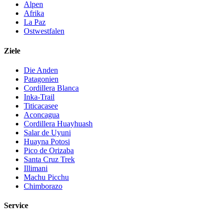
Alpen
Afrika
La Paz
Ostwestfalen
Ziele
Die Anden
Patagonien
Cordillera Blanca
Inka-Trail
Titicacasee
Aconcagua
Cordillera Huayhuash
Salar de Uyuni
Huayna Potosi
Pico de Orizaba
Santa Cruz Trek
Illimani
Machu Picchu
Chimborazo
Service