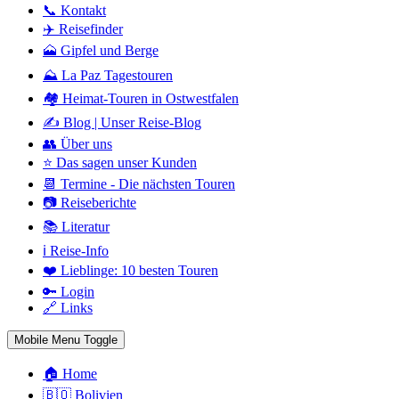
📞 Kontakt
✈️ Reisefinder
🗻 Gipfel und Berge
⛰️ La Paz Tagestouren
🏘️ Heimat-Touren in Ostwestfalen
✍️ Blog | Unser Reise-Blog
👥 Über uns
⭐ Das sagen unser Kunden
📆 Termine - Die nächsten Touren
📷 Reiseberichte
📚 Literatur
ℹ️ Reise-Info
❤️ Lieblinge: 10 besten Touren
🔑 Login
🔗 Links
Mobile Menu Toggle
🏠 Home
🇧🇴 Bolivien