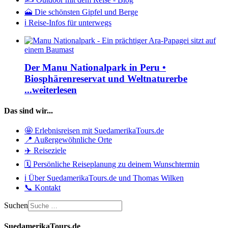
🗻 Die schönsten Gipfel und Berge
ℹ️ Reise-Infos für unterwegs
Der Manu Nationalpark in Peru •
Biosphärenreservat und Weltnaturerbe
...weiterlesen
Das sind wir...
🤩 Erlebnisreisen mit SuedamerikaTours.de
📍 Außergewöhnliche Orte
✈️ Reiseziele
🗓️ Persönliche Reiseplanung zu deinem Wunschtermin
ℹ️ Über SuedamerikaTours.de und Thomas Wilken
📞 Kontakt
Suchen
SuedamerikaTours.de