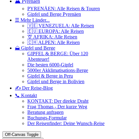
🏔️ Pyrenäen
PYRENÄEN: Alle Reisen & Touren
Gipfel und Berge Pyrenäen
☰ Mehr Länder...
🇻🇪 VENEZUELA: Alle Reisen
🇪🇺 EUROPA: Alle Reisen
🦒 AFRIKA: Alle Reisen
🇨🇭 ALPEN: Alle Reisen
🗻 Gipfel und Berge
GIPFEL & BERGE: Über 120
Abenteuer!
Die besten 6000-Gipfel
5000er Akklimatisations-Berge
Gipfel & Berge in Peru
Gipfel und Berge in Bolivien
✍️ Der Reise-Blog
📞 Kontakt
KONTAKT: Der direkte Draht
Frag Thomas - Der kurze Weg
Beratung anfragen
Buchungs-Formular
Der Reisenfinder: Deine Wunsch-Reise
Off-Canvas Toggle