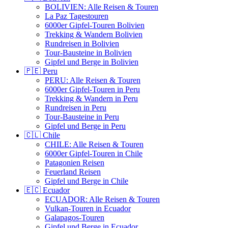
BOLIVIEN: Alle Reisen & Touren
La Paz Tagestouren
6000er Gipfel-Touren Bolivien
Trekking & Wandern Bolivien
Rundreisen in Bolivien
Tour-Bausteine in Bolivien
Gipfel und Berge in Bolivien
🇵🇪 Peru
PERU: Alle Reisen & Touren
6000er Gipfel-Touren in Peru
Trekking & Wandern in Peru
Rundreisen in Peru
Tour-Bausteine in Peru
Gipfel und Berge in Peru
🇨🇱 Chile
CHILE: Alle Reisen & Touren
6000er Gipfel-Touren in Chile
Patagonien Reisen
Feuerland Reisen
Gipfel und Berge in Chile
🇪🇨 Ecuador
ECUADOR: Alle Reisen & Touren
Vulkan-Touren in Ecuador
Galapagos-Touren
Gipfel und Berge in Ecuador