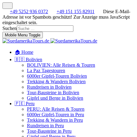
+49 5252 936 0372
+49 151 155 82911
Diese E-Mail-
Adresse ist vor Spambots geschützt! Zur Anzeige muss JavaScript
eingeschaltet sein.
Suchen
Mobile Menu Toggle
🏠 Home
🇧🇴 Bolivien
BOLIVIEN: Alle Reisen & Touren
La Paz Tagestouren
6000er Gipfel-Touren Bolivien
Trekking & Wandern Bolivien
Rundreisen in Bolivien
Tour-Bausteine in Bolivien
Gipfel und Berge in Bolivien
🇵🇪 Peru
PERU: Alle Reisen & Touren
6000er Gipfel-Touren in Peru
Trekking & Wandern in Peru
Rundreisen in Peru
Tour-Bausteine in Peru
Gipfel und Berge in Peru