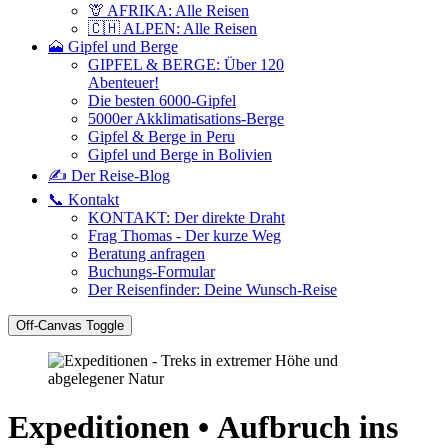
🦒 AFRIKA: Alle Reisen
🇨🇭 ALPEN: Alle Reisen
🗻 Gipfel und Berge
GIPFEL & BERGE: Über 120
Abenteuer!
Die besten 6000-Gipfel
5000er Akklimatisations-Berge
Gipfel & Berge in Peru
Gipfel und Berge in Bolivien
✍️ Der Reise-Blog
📞 Kontakt
KONTAKT: Der direkte Draht
Frag Thomas - Der kurze Weg
Beratung anfragen
Buchungs-Formular
Der Reisenfinder: Deine Wunsch-Reise
Off-Canvas Toggle
Expeditionen • Aufbruch ins