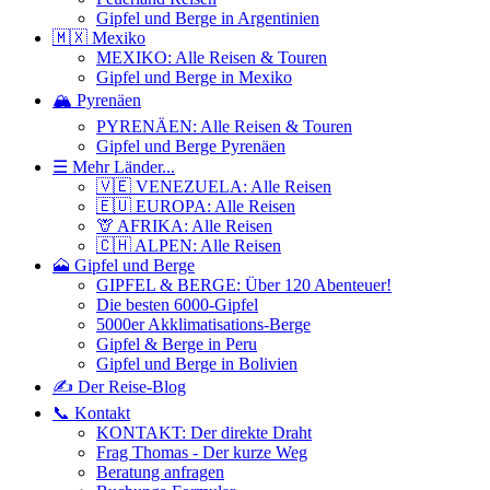
Gipfel und Berge in Argentinien
🇲🇽 Mexiko
MEXIKO: Alle Reisen & Touren
Gipfel und Berge in Mexiko
🏔️ Pyrenäen
PYRENÄEN: Alle Reisen & Touren
Gipfel und Berge Pyrenäen
☰ Mehr Länder...
🇻🇪 VENEZUELA: Alle Reisen
🇪🇺 EUROPA: Alle Reisen
🦒 AFRIKA: Alle Reisen
🇨🇭 ALPEN: Alle Reisen
🗻 Gipfel und Berge
GIPFEL & BERGE: Über 120 Abenteuer!
Die besten 6000-Gipfel
5000er Akklimatisations-Berge
Gipfel & Berge in Peru
Gipfel und Berge in Bolivien
✍️ Der Reise-Blog
📞 Kontakt
KONTAKT: Der direkte Draht
Frag Thomas - Der kurze Weg
Beratung anfragen