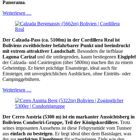
Panorama
.
Weiterlesen …
Der Calzada-Pass (ca. 5100m) in der Cordillera Real ist
Boliviens zweithöchster befahrbarer Punkt und beeindruckt
mit extrem attraktiver Landschaft
. Besonders die tiefblaue
Laguna Carizal
und die umliegenden, kaum bestiegenen
Eisgipfel
der Calzada- und Casiriregion (über 5800m) machen ihn zu einem
Geheimtipp. Er bietet prächtige Eisanstiege, ideal auch für
Einsteiger, mit unvergleichlichen Ausblicken, ohne Eintritts- oder
Campinggebühren.
Weiterlesen …
Der Cerro Austria (5300 m) ist ein markanter Aussichtsberg in
Boliviens Condoriri-Gruppe, Teil der Königskordillere.
Trotz
seines imposanten Aussehens ist diese Felspyramide vom Tunisee
aus
einfach zu besteigen
. Er liegt ideal über dem Basislager, was
ihn zur
perfekten Eingehtour
für schwierigere Ziele wie den