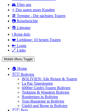
👥 Über uns
⭐ Das sagen unser Kunden
📆 Termine - Die nächsten Touren
📷 Reiseberichte
📚 Literatur
ℹ️ Reise-Info
❤️ Lieblinge: 10 besten Touren
🔑 Login
🔗 Links
Mobile Menu Toggle
🏠 Home
🇧🇴 Bolivien
BOLIVIEN: Alle Reisen & Touren
La Paz Tagestouren
6000er Gipfel-Touren Bolivien
Trekking & Wandern Bolivien
Rundreisen in Bolivien
Tour-Bausteine in Bolivien
Gipfel und Berge in Bolivien
🇵🇪 Peru