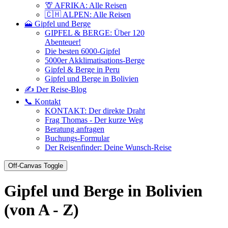
🦒 AFRIKA: Alle Reisen
🇨🇭 ALPEN: Alle Reisen
🗻 Gipfel und Berge
GIPFEL & BERGE: Über 120
Abenteuer!
Die besten 6000-Gipfel
5000er Akklimatisations-Berge
Gipfel & Berge in Peru
Gipfel und Berge in Bolivien
✍️ Der Reise-Blog
📞 Kontakt
KONTAKT: Der direkte Draht
Frag Thomas - Der kurze Weg
Beratung anfragen
Buchungs-Formular
Der Reisenfinder: Deine Wunsch-Reise
Off-Canvas Toggle
Gipfel und Berge in Bolivien
(von A - Z)