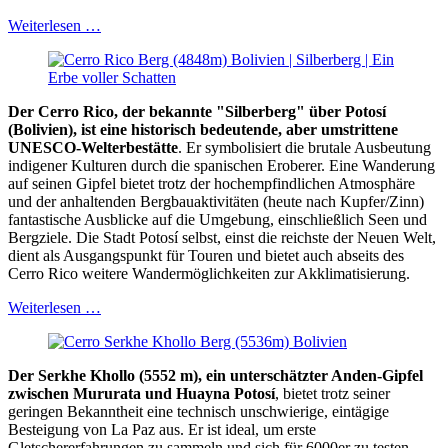
Weiterlesen …
Der Cerro Rico, der bekannte "Silberberg" über Potosí
(Bolivien), ist eine historisch bedeutende, aber umstrittene
UNESCO-Welterbestätte
. Er symbolisiert die brutale Ausbeutung
indigener Kulturen durch die spanischen Eroberer. Eine Wanderung
auf seinen Gipfel bietet trotz der hochempfindlichen Atmosphäre
und der anhaltenden Bergbauaktivitäten (heute nach Kupfer/Zinn)
fantastische Ausblicke auf die Umgebung, einschließlich Seen und
Bergziele. Die Stadt Potosí selbst, einst die reichste der Neuen Welt,
dient als Ausgangspunkt für Touren und bietet auch abseits des
Cerro Rico weitere Wandermöglichkeiten zur Akklimatisierung.
Weiterlesen …
Der Serkhe Khollo (5552 m), ein unterschätzter Anden-Gipfel
zwischen Mururata und Huayna Potosí
, bietet trotz seiner
geringen Bekanntheit eine technisch unschwierige, eintägige
Besteigung von La Paz aus. Er ist ideal, um erste
Gletschererfahrungen zu sammeln und sich für 6000er zu testen.