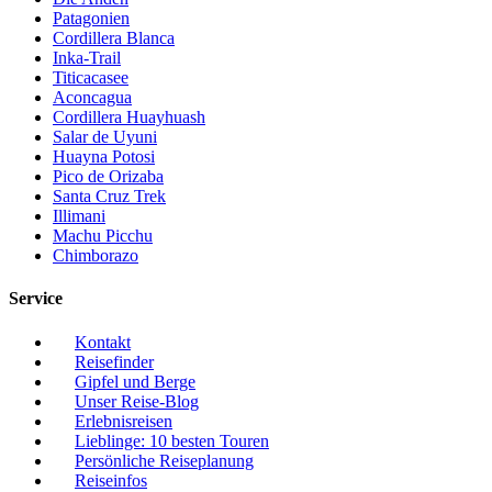
Patagonien
Cordillera Blanca
Inka-Trail
Titicacasee
Aconcagua
Cordillera Huayhuash
Salar de Uyuni
Huayna Potosi
Pico de Orizaba
Santa Cruz Trek
Illimani
Machu Picchu
Chimborazo
Service
Kontakt
Reisefinder
Gipfel und Berge
Unser Reise-Blog
Erlebnisreisen
Lieblinge: 10 besten Touren
Persönliche Reiseplanung
Reiseinfos