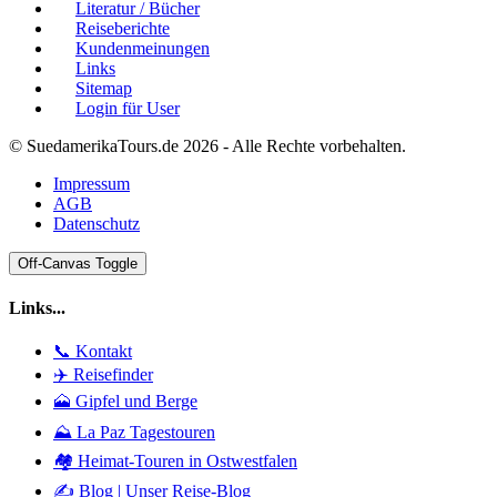
Literatur / Bücher
Reiseberichte
Kundenmeinungen
Links
Sitemap
Login für User
© SuedamerikaTours.de 2026 - Alle Rechte vorbehalten.
Impressum
AGB
Datenschutz
Off-Canvas Toggle
Links...
📞 Kontakt
✈️ Reisefinder
🗻 Gipfel und Berge
⛰️ La Paz Tagestouren
🏘️ Heimat-Touren in Ostwestfalen
✍️ Blog | Unser Reise-Blog