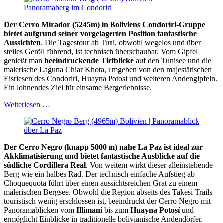
Der Cerro Mirador (5245m) in Boliviens Condoriri-Gruppe
bietet aufgrund seiner vorgelagerten Position fantastische
Aussichten
. Die Tagestour ab Tuni, obwohl wegelos und über
steiles Geröll führend, ist technisch überschaubar. Vom Gipfel
genießt man
beeindruckende Tiefblicke
auf den Tunisee und die
malerische Laguna Chiar Khota, umgeben von den majestätischen
Eisriesen des Condoriri, Huayna Potosi und weiteren Andengipfeln.
Ein lohnendes Ziel für einsame Bergerlebnisse.
Weiterlesen …
Der Cerro Negro (knapp 5000 m) nahe La Paz ist ideal zur
Akklimatisierung und bietet fantastische Ausblicke auf die
südliche Cordillera Real
. Von weitem wirkt dieser alleinstehende
Berg wie ein halbes Rad. Der technisch einfache Aufstieg ab
Choquequota führt über einen aussichtsreichen Grat zu einem
malerischen Bergsee. Obwohl die Region abseits des Takesi Trails
touristisch wenig erschlossen ist, beeindruckt der Cerro Negro mit
Panoramablicken vom
Illimani
bis zum
Huayna Potosí
und
ermöglicht Einblicke in traditionelle bolivianische Andendörfer.