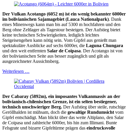
Der Vulkan Acotango (6052 m) ist ein wenig bekannter 6000er
im bolivianischen Sajamagebiet (Lauca Nationalpark)
. Dank
eines Minenwegs kann man bis auf 5300 m hochfahren und den
Berg ohne Zeltlager als Tagestour besteigen. Der Aufstieg bietet
keine technischen Schwierigkeiten, lediglich leichtes
Steigeisengehen kann nötig sein. Vom Gipfel aus genießt man
spektakuläre Ausblicke auf sechs 6000er, die
Laguna Chungara
und den weit entfernten
Salar de Coipasa
. Der Acotango ist von
der bolivianischen Seite aus besser zugänglich und gilt als
ausgezeichneter Aussichtsberg.
Weiterlesen …
Der Cabaray (5892m), ein imposantes Vulkanmassiv an der
bolivianisch-chilenischen Grenze, ist ein selten bestiegener,
technisch unschwieriger Berg.
Der Aufstieg über steile, rutschige
Geröllhalden ist mühsam, doch die
gewaltige Rundumsicht
vom
Gipfel entschädigt. Man blickt über das weite Altiplano, den Salar
de Coipasa und zahlreiche 6000er, bis hin zum Illimani. Bunte
Felsgrate und bizarre Gipfeltürme prägen das
eindrucksvolle