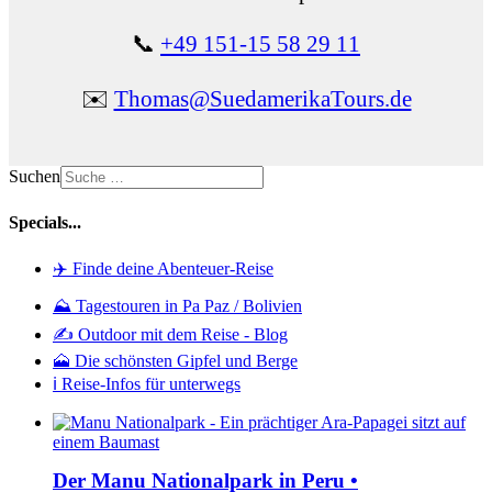
📞
+49 151-15 58 29 11
✉️
Thomas@SuedamerikaTours.de
Suchen
Specials...
✈️ Finde deine Abenteuer-Reise
⛰️ Tagestouren in Pa Paz / Bolivien
✍️ Outdoor mit dem Reise - Blog
🗻 Die schönsten Gipfel und Berge
ℹ️ Reise-Infos für unterwegs
Der Manu Nationalpark in Peru •