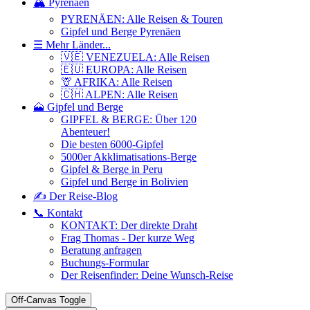
🏔️ Pyrenäen
PYRENÄEN: Alle Reisen & Touren
Gipfel und Berge Pyrenäen
☰ Mehr Länder...
🇻🇪 VENEZUELA: Alle Reisen
🇪🇺 EUROPA: Alle Reisen
🦒 AFRIKA: Alle Reisen
🇨🇭 ALPEN: Alle Reisen
🗻 Gipfel und Berge
GIPFEL & BERGE: Über 120
Abenteuer!
Die besten 6000-Gipfel
5000er Akklimatisations-Berge
Gipfel & Berge in Peru
Gipfel und Berge in Bolivien
✍️ Der Reise-Blog
📞 Kontakt
KONTAKT: Der direkte Draht
Frag Thomas - Der kurze Weg
Beratung anfragen
Buchungs-Formular
Der Reisenfinder: Deine Wunsch-Reise
Off-Canvas Toggle