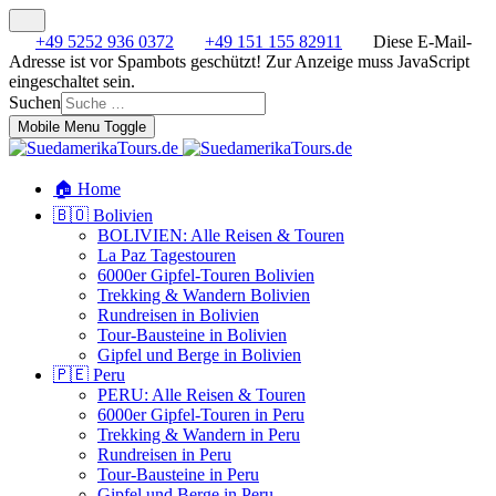
+49 5252 936 0372
+49 151 155 82911
Diese E-Mail-
Adresse ist vor Spambots geschützt! Zur Anzeige muss JavaScript
eingeschaltet sein.
Suchen
Mobile Menu Toggle
🏠 Home
🇧🇴 Bolivien
BOLIVIEN: Alle Reisen & Touren
La Paz Tagestouren
6000er Gipfel-Touren Bolivien
Trekking & Wandern Bolivien
Rundreisen in Bolivien
Tour-Bausteine in Bolivien
Gipfel und Berge in Bolivien
🇵🇪 Peru
PERU: Alle Reisen & Touren
6000er Gipfel-Touren in Peru
Trekking & Wandern in Peru
Rundreisen in Peru
Tour-Bausteine in Peru
Gipfel und Berge in Peru