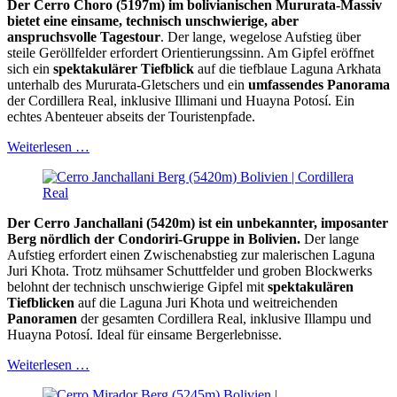
Der Cerro Choro (5197m) im bolivianischen Mururata-Massiv
bietet eine einsame, technisch unschwierige, aber
anspruchsvolle Tagestour
. Der lange, wegelose Aufstieg über
steile Geröllfelder erfordert Orientierungssinn. Am Gipfel eröffnet
sich ein
spektakulärer Tiefblick
auf die tiefblaue Laguna Arkhata
unterhalb des Mururata-Gletschers und ein
umfassendes Panorama
der Cordillera Real, inklusive Illimani und Huayna Potosí. Ein
echtes Abenteuer abseits der Touristenpfade.
Weiterlesen …
Der Cerro Janchallani (5420m) ist ein unbekannter, imposanter
Berg nördlich der Condoriri-Gruppe in Bolivien.
Der lange
Aufstieg erfordert einen Zwischenabstieg zur malerischen Laguna
Juri Khota. Trotz mühsamer Schuttfelder und groben Blockwerks
belohnt der technisch unschwierige Gipfel mit
spektakulären
Tiefblicken
auf die Laguna Juri Khota und weitreichenden
Panoramen
der gesamten Cordillera Real, inklusive Illampu und
Huayna Potosí. Ideal für einsame Bergerlebnisse.
Weiterlesen …