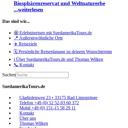
Biosphärenreservat und Weltnaturerbe
...weiterlesen
Das sind wir...
🤩 Erlebnisreisen mit SuedamerikaTours.de
📍 Außergewöhnliche Orte
✈️ Reiseziele
🗓️ Persönliche Reiseplanung zu deinem Wunschtermin
ℹ️ Über SuedamerikaTours.de und Thomas Wilken
📞 Kontakt
Suchen
SuedamerikaTours.de
Gladiolenweg 23 • 33175 Bad Lippspringe
Telefon +49 (0) 52 52-93 60 372
Mobil +49 (0) 151-15 58 29 11
Kontakt
Über uns
Thomas Wilken