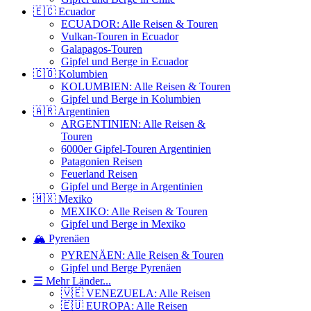
🇪🇨 Ecuador
ECUADOR: Alle Reisen & Touren
Vulkan-Touren in Ecuador
Galapagos-Touren
Gipfel und Berge in Ecuador
🇨🇴 Kolumbien
KOLUMBIEN: Alle Reisen & Touren
Gipfel und Berge in Kolumbien
🇦🇷 Argentinien
ARGENTINIEN: Alle Reisen &
Touren
6000er Gipfel-Touren Argentinien
Patagonien Reisen
Feuerland Reisen
Gipfel und Berge in Argentinien
🇲🇽 Mexiko
MEXIKO: Alle Reisen & Touren
Gipfel und Berge in Mexiko
🏔️ Pyrenäen
PYRENÄEN: Alle Reisen & Touren
Gipfel und Berge Pyrenäen
☰ Mehr Länder...
🇻🇪 VENEZUELA: Alle Reisen
🇪🇺 EUROPA: Alle Reisen