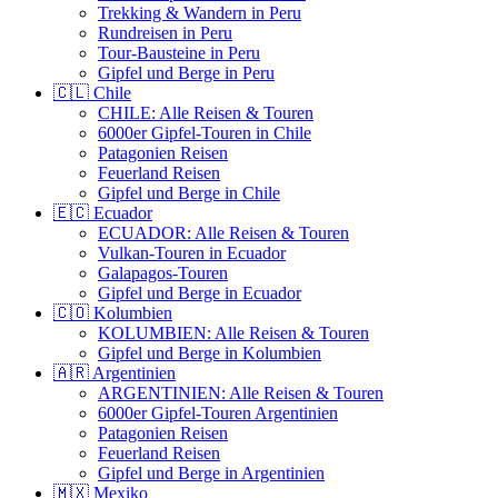
Trekking & Wandern in Peru
Rundreisen in Peru
Tour-Bausteine in Peru
Gipfel und Berge in Peru
🇨🇱 Chile
CHILE: Alle Reisen & Touren
6000er Gipfel-Touren in Chile
Patagonien Reisen
Feuerland Reisen
Gipfel und Berge in Chile
🇪🇨 Ecuador
ECUADOR: Alle Reisen & Touren
Vulkan-Touren in Ecuador
Galapagos-Touren
Gipfel und Berge in Ecuador
🇨🇴 Kolumbien
KOLUMBIEN: Alle Reisen & Touren
Gipfel und Berge in Kolumbien
🇦🇷 Argentinien
ARGENTINIEN: Alle Reisen & Touren
6000er Gipfel-Touren Argentinien
Patagonien Reisen
Feuerland Reisen
Gipfel und Berge in Argentinien
🇲🇽 Mexiko