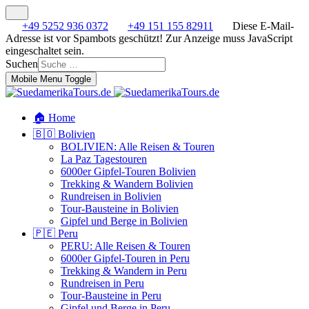
+49 5252 936 0372
+49 151 155 82911
Diese E-Mail-
Adresse ist vor Spambots geschützt! Zur Anzeige muss JavaScript
eingeschaltet sein.
Suchen
Mobile Menu Toggle
🏠 Home
🇧🇴 Bolivien
BOLIVIEN: Alle Reisen & Touren
La Paz Tagestouren
6000er Gipfel-Touren Bolivien
Trekking & Wandern Bolivien
Rundreisen in Bolivien
Tour-Bausteine in Bolivien
Gipfel und Berge in Bolivien
🇵🇪 Peru
PERU: Alle Reisen & Touren
6000er Gipfel-Touren in Peru
Trekking & Wandern in Peru
Rundreisen in Peru
Tour-Bausteine in Peru
Gipfel und Berge in Peru