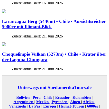
Zuletzt aktualisiert: 16. Juni 2026
Larancagua Berg (5446m) • Chile • Aussichtsreicher
5000er mit Illimani-Blick
Zuletzt aktualisiert: 21. Juni 2026
Choquelimpie Vulkan (5273m) • Chile • Krater über
der Laguna Chungara
Zuletzt aktualisiert: 21. Juni 2026
Unterwegs mit SuedamerikaTours.de
Bolivien
|
Peru
|
Chile
|
Ecuador
|
Kolumbien
|
Argentinien
|
Mexiko
|
Pyrenäen
|
Alpen
|
Afrika
|
Venezuela
|
La Paz
|
Europa
|
Heimat-Touren
|
6000er
|