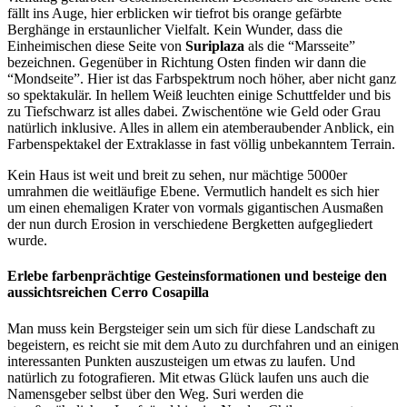
fällt ins Auge, hier erblicken wir tiefrot bis orange gefärbte
Berghänge in erstaunlicher Vielfalt. Kein Wunder, dass die
Einheimischen diese Seite von
Suriplaza
als die “Marsseite”
bezeichnen. Gegenüber in Richtung Osten finden wir dann die
“Mondseite”. Hier ist das Farbspektrum noch höher, aber nicht ganz
so spektakulär. In hellem Weiß leuchten einige Schuttfelder und bis
zu Tiefschwarz ist alles dabei. Zwischentöne wie Geld oder Grau
natürlich inklusive. Alles in allem ein atemberaubender Anblick, ein
Farbenspektakel der Extraklasse in fast völlig unbekanntem Terrain.
Kein Haus ist weit und breit zu sehen, nur mächtige 5000er
umrahmen die weitläufige Ebene. Vermutlich handelt es sich hier
um einen ehemaligen Krater von vormals gigantischen Ausmaßen
der nun durch Erosion in verschiedene Bergketten aufgegliedert
wurde.
Erlebe farbenprächtige Gesteinsformationen und besteige den
aussichtsreichen Cerro Cosapilla
Man muss kein Bergsteiger sein um sich für diese Landschaft zu
begeistern, es reicht sie mit dem Auto zu durchfahren und an einigen
interessanten Punkten auszusteigen um etwas zu laufen. Und
natürlich zu fotografieren. Mit etwas Glück laufen uns auch die
Namensgeber selbst über den Weg. Suri werden die