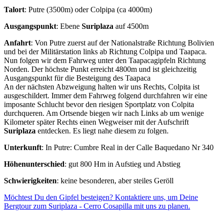
Talort
: Putre (3500m) oder Colpipa (ca 4000m)
Ausgangspunkt
: Ebene
Suriplaza
auf 4500m
Anfahrt
: Von Putre zuerst auf der Nationalstraße Richtung Bolivien
und bei der Militärstation links ab Richtung Colpipa und Taapaca.
Nun folgen wir dem Fahrweg unter den Taapacagipfeln Richtung
Norden. Der höchste Punkt erreicht 4800m und ist gleichzeitig
Ausgangspunkt für die Besteigung des Taapaca
An der nächsten Abzweigung halten wir uns Rechts, Colpita ist
ausgeschildert. Immer dem Fahrweg folgend durchfahren wir eine
imposante Schlucht bevor den riesigen Sportplatz von Colpita
durchqueren. Am Ortsende biegen wir nach Links ab um wenige
Kilometer später Rechts einen Wegweiser mit der Aufschrift
Suriplaza
entdecken. Es liegt nahe diesem zu folgen.
Unterkunft
: In Putre: Cumbre Real in der Calle Baquedano Nr 340
Höhenunterschied
: gut 800 Hm in Aufstieg und Abstieg
Schwierigkeiten
: keine besonderen, aber steiles Geröll
Möchtest Du den Gipfel besteigen? Kontaktiere uns, um Deine
Bergtour zum Suriplaza - Cerro Cosapilla mit uns zu planen.