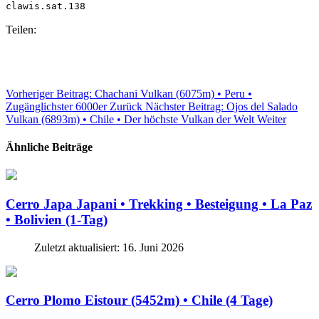
clawis.sat.138
Teilen:
Vorheriger Beitrag: Chachani Vulkan (6075m) • Peru •
Zugänglichster 6000er
Zurück
Nächster Beitrag: Ojos del Salado
Vulkan (6893m) • Chile • Der höchste Vulkan der Welt
Weiter
Ähnliche Beiträge
Cerro Japa Japani • Trekking • Besteigung • La Paz
• Bolivien (1-Tag)
Zuletzt aktualisiert: 16. Juni 2026
Cerro Plomo Eistour (5452m) • Chile (4 Tage)