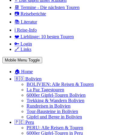
⭐ Das sagen unser Kunden
📆 Termine - Die nächsten Touren
📷 Reiseberichte
📚 Literatur
ℹ️ Reise-Info
❤️ Lieblinge: 10 besten Touren
🔑 Login
🔗 Links
Mobile Menu Toggle
🏠 Home
🇧🇴 Bolivien
BOLIVIEN: Alle Reisen & Touren
La Paz Tagestouren
6000er Gipfel-Touren Bolivien
Trekking & Wandern Bolivien
Rundreisen in Bolivien
Tour-Bausteine in Bolivien
Gipfel und Berge in Bolivien
🇵🇪 Peru
PERU: Alle Reisen & Touren
6000er Gipfel-Touren in Peru