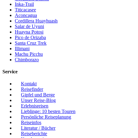
Inka-Trail
Titicacasee
Aconcagua
Cordillera Huayhuash
Salar de Uyuni
Huayna Potosi
Pico de Orizaba
Santa Cruz Trek
Illimani
Machu Picchu
Chimborazo
Service
Kontakt
Reisefinder
Gipfel und Berge
Unser Reise-Blog
Erlebnisreisen
Lieblinge: 10 besten Touren
Persönliche Reiseplanung
Reiseinfos
Literatur / Bücher
Reiseberichte