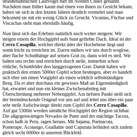
straußenähnlichen Laufvögel hier im Norden Chiles genannt.
Nachdem man früher kaum mal einen von ihnen zu Gesicht bekam,
haben sie sich in den letzten Jahren deutlich vermehrt und man
bekommt sie mit ein wenig Glück zu Gesicht. Vicunias, Füchse und
Viscachas sieht man ebenfalls häufig.
Nun lässt sich das Erlebnis natürlich noch weiter steigern: Wir
steigen einem der Hochgipfel aufs bunt gefärbte Dach. Ideal ist der
Cerro Cosapilla
, welcher direkt üder der Hochebene liegt und
somit leicht zu erreichen ist. Zuerst mühen wir uns durch weglose,
aber flache Schutthänge auf seinen Grat zu, dann wird es steil. Wir
halten uns rechts und erreichen durch steile, immerhin schon
rötliche, Schuttfelder den langgezogenen Grat. Damit haben wir
praktisch den ersten 5000er Gipfel schon bestiegen, aber es handelt
sich eher um einen Vorgipfel als einen wirklich selbstständigen
Berg. Da er aber durchaus ein gewisses Maß an Eigenständigkeit
hat, erwartet und nun ein kleiner Zwischenabstieg mit
Überschreitung mehrerer Nebengipfel. Am tiefsten Punkt steilt sich
der beeindruckende Ostgrad vor uns auf und leitet uns über ein paar
sehr steile Aufschwünge direkt zum Gipfel des
Cerro Cosapilla
.
Auf gut 5300m werden sämtliche Hochgipfel der Region sichtbar.
Die allgegenwärtigen Nevados de Putre und der mächtige Tacora,
schon halb in Peru, ragen heraus. Mit Sajama, Parinacota,
Pomerape, Acotango, Guallatire und Capurata befinden sich zudem
gleich secht 6000er in unserem Blickfeld.