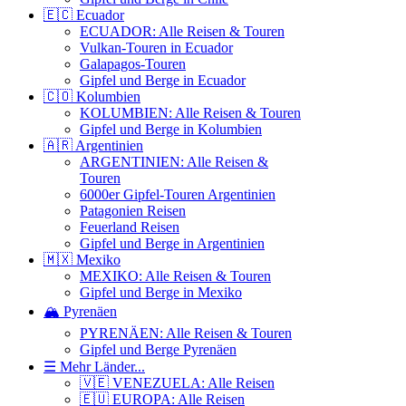
🇪🇨 Ecuador
ECUADOR: Alle Reisen & Touren
Vulkan-Touren in Ecuador
Galapagos-Touren
Gipfel und Berge in Ecuador
🇨🇴 Kolumbien
KOLUMBIEN: Alle Reisen & Touren
Gipfel und Berge in Kolumbien
🇦🇷 Argentinien
ARGENTINIEN: Alle Reisen &
Touren
6000er Gipfel-Touren Argentinien
Patagonien Reisen
Feuerland Reisen
Gipfel und Berge in Argentinien
🇲🇽 Mexiko
MEXIKO: Alle Reisen & Touren
Gipfel und Berge in Mexiko
🏔️ Pyrenäen
PYRENÄEN: Alle Reisen & Touren
Gipfel und Berge Pyrenäen
☰ Mehr Länder...
🇻🇪 VENEZUELA: Alle Reisen
🇪🇺 EUROPA: Alle Reisen