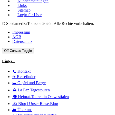
Kundenmeinungen
Links
Sitemap
Login für User
© SuedamerikaTours.de 2026 - Alle Rechte vorbehalten.
Impressum
AGB
Datenschutz
Off-Canvas Toggle
Links...
📞 Kontakt
✈️ Reisefinder
🗻 Gipfel und Berge
⛰️ La Paz Tagestouren
🏘️ Heimat-Touren in Ostwestfalen
✍️ Blog | Unser Reise-Blog
👥 Über uns