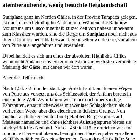
atemberaubende, wenig besuchte Berglandschaft
Suriplaza
ganz im Norden Chiles, in der Provinz Tarapaca gelegen,
ist noch ein Geheimtipp im Andenraum. Während die Rainbow
Mountains um Cusco innerhalb kurzer Zeit von nahezu unbekannt
zum Klassiker wurden, sind die Berge um
Suriplaza
noch nicht aus
ihrem Dornröschenschlaf erwacht. Sehr selten werden sie, vor allem
von Putre aus, angefahren und erwandert.
Dabei handelt es sich um eines der absoluten Highlights Chiles,
wenn nicht Südamerikas. So zumindest die am weitesten verbreitete
Meinung der Gäste, mit denen wir dort waren.
Aber der Reihe nach:
Nach 1,5 bis 2 Stunden staubiger Anfahrt auf brauchbaren Wegen
von Putre aus versetzt uns das Schlussstück der Anfahrt bereits in
eine andere Welt. Zwar fahren wir immer noch über sandige
Fahrspuren, erstaunlicherweise mit weniger Schlaglöchern als die
vorherigen Wege, aber dies eleuchten in tiefstem Orange. Nun
tauchen auch die ersten der bunt gefärbten Berge vor uns auf.
Meistens namenlos und ohne sichtbare Aufstiegsspuren bieten sie
noch wirkliches Neuland. Auf ca. 4500m Höhe erreichen wir eine
rundliche Ebene mit überraschend grünen Facetten, aber vor allem
vielfältig gefärbten Gesteinselementen. Besonders die östliche Seite