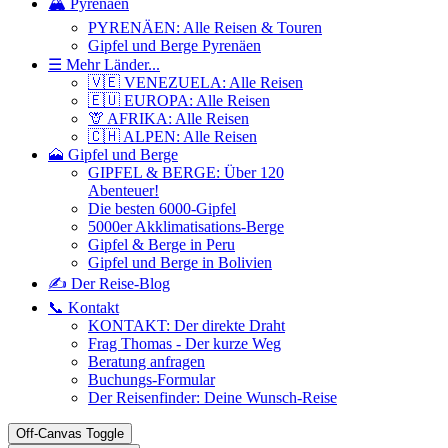
🏔️ Pyrenäen
PYRENÄEN: Alle Reisen & Touren
Gipfel und Berge Pyrenäen
☰ Mehr Länder...
🇻🇪 VENEZUELA: Alle Reisen
🇪🇺 EUROPA: Alle Reisen
🦒 AFRIKA: Alle Reisen
🇨🇭 ALPEN: Alle Reisen
🗻 Gipfel und Berge
GIPFEL & BERGE: Über 120
Abenteuer!
Die besten 6000-Gipfel
5000er Akklimatisations-Berge
Gipfel & Berge in Peru
Gipfel und Berge in Bolivien
✍️ Der Reise-Blog
📞 Kontakt
KONTAKT: Der direkte Draht
Frag Thomas - Der kurze Weg
Beratung anfragen
Buchungs-Formular
Der Reisenfinder: Deine Wunsch-Reise
Off-Canvas Toggle