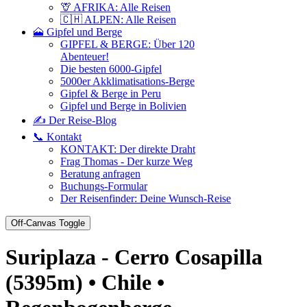
🦒 AFRIKA: Alle Reisen
🇨🇭 ALPEN: Alle Reisen
🗻 Gipfel und Berge
GIPFEL & BERGE: Über 120
Abenteuer!
Die besten 6000-Gipfel
5000er Akklimatisations-Berge
Gipfel & Berge in Peru
Gipfel und Berge in Bolivien
✍️ Der Reise-Blog
📞 Kontakt
KONTAKT: Der direkte Draht
Frag Thomas - Der kurze Weg
Beratung anfragen
Buchungs-Formular
Der Reisenfinder: Deine Wunsch-Reise
Off-Canvas Toggle
Suriplaza - Cerro Cosapilla
(5395m) • Chile •