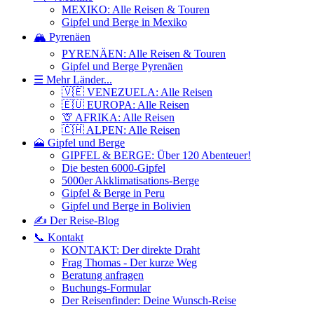
MEXIKO: Alle Reisen & Touren
Gipfel und Berge in Mexiko
🏔️ Pyrenäen
PYRENÄEN: Alle Reisen & Touren
Gipfel und Berge Pyrenäen
☰ Mehr Länder...
🇻🇪 VENEZUELA: Alle Reisen
🇪🇺 EUROPA: Alle Reisen
🦒 AFRIKA: Alle Reisen
🇨🇭 ALPEN: Alle Reisen
🗻 Gipfel und Berge
GIPFEL & BERGE: Über 120 Abenteuer!
Die besten 6000-Gipfel
5000er Akklimatisations-Berge
Gipfel & Berge in Peru
Gipfel und Berge in Bolivien
✍️ Der Reise-Blog
📞 Kontakt
KONTAKT: Der direkte Draht
Frag Thomas - Der kurze Weg
Beratung anfragen
Buchungs-Formular
Der Reisenfinder: Deine Wunsch-Reise