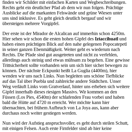
finden wir Schilder mit einfachen Karten und Wegbeschreibungen.
Rechts geht ein deutlicher Pfad ab dem wir nun folgen. Prächtige
Ausblicke auf die markanten Felswände und grüne Wiesen unter
uns sind inklusive. Es geht gleich deutlich bergauf und wir
übersteigen mehrere Vorgipfel.
Der erste ist der Mirador de Alcalican auf immerhin schon 4250m.
Hier sehen wir schon die ersten hohen Gipfel des
Iztaccihuatl
und
haben einen prächtigen Blick auf den nahe gelegenen Popocatepetl
in seiner ganzen Ebenmäßigkeit. Weiter geht es wiederum nach
Rechts. Die Pfade sind gut ausgetreten und nicht zu verfehlen,
allerdings auch steinig und etwas mühsam zu begehen. Eine gewisse
Trittsicherheit sollte vorhanden sein um sich hier sicher bewegen zu
können. Der nächste Eckpunkt heißt La Guglia (4400m), hier
wenden wir uns nach Links. Nun begleiten uns schöne Tiefblicke
auf das Tal über Puebla und zahlreiche andere Städtchen. Unser
Weg verläuft Links vom Gratverlauf, hinter uns erheben sich weitere
Gipfel innerhalb dieses riesigen Massivs. Wir kommen an den
Füssen (Los Pies, 4540m) der schlafenden Frau vorbei und haben
bald die Hütte auf 4720 m erreicht. Wer möchte kann hier
übernachten, bei frühem Aufbruch von La Joya aus, kann aber
durchaus noch weiter gestiegen werden.
Nun wird der Aufstieg anspruchsvoller, es geht durch steilen Schutt,
mit einigen Felsen. Auch erste Firnfelder sind ab hier keine