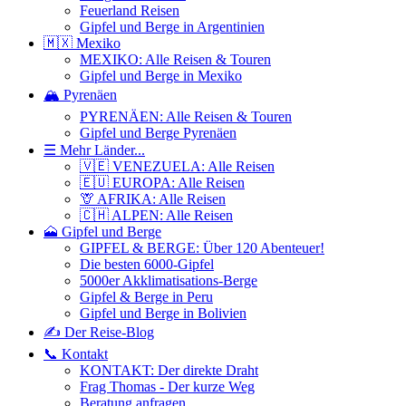
Feuerland Reisen
Gipfel und Berge in Argentinien
🇲🇽 Mexiko
MEXIKO: Alle Reisen & Touren
Gipfel und Berge in Mexiko
🏔️ Pyrenäen
PYRENÄEN: Alle Reisen & Touren
Gipfel und Berge Pyrenäen
☰ Mehr Länder...
🇻🇪 VENEZUELA: Alle Reisen
🇪🇺 EUROPA: Alle Reisen
🦒 AFRIKA: Alle Reisen
🇨🇭 ALPEN: Alle Reisen
🗻 Gipfel und Berge
GIPFEL & BERGE: Über 120 Abenteuer!
Die besten 6000-Gipfel
5000er Akklimatisations-Berge
Gipfel & Berge in Peru
Gipfel und Berge in Bolivien
✍️ Der Reise-Blog
📞 Kontakt
KONTAKT: Der direkte Draht
Frag Thomas - Der kurze Weg
Beratung anfragen