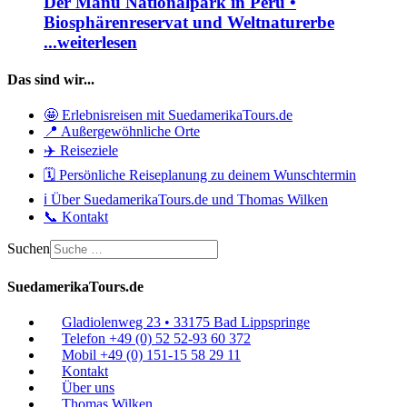
Der Manu Nationalpark in Peru •
Biosphärenreservat und Weltnaturerbe
...weiterlesen
Das sind wir...
🤩 Erlebnisreisen mit SuedamerikaTours.de
📍 Außergewöhnliche Orte
✈️ Reiseziele
🗓️ Persönliche Reiseplanung zu deinem Wunschtermin
ℹ️ Über SuedamerikaTours.de und Thomas Wilken
📞 Kontakt
Suchen
SuedamerikaTours.de
Gladiolenweg 23 • 33175 Bad Lippspringe
Telefon +49 (0) 52 52-93 60 372
Mobil +49 (0) 151-15 58 29 11
Kontakt
Über uns
Thomas Wilken