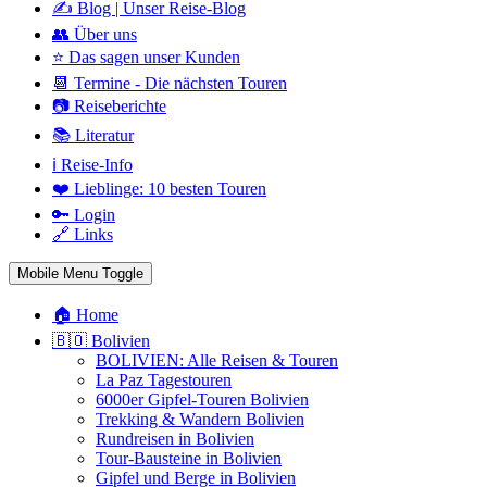
✍️ Blog | Unser Reise-Blog
👥 Über uns
⭐ Das sagen unser Kunden
📆 Termine - Die nächsten Touren
📷 Reiseberichte
📚 Literatur
ℹ️ Reise-Info
❤️ Lieblinge: 10 besten Touren
🔑 Login
🔗 Links
Mobile Menu Toggle
🏠 Home
🇧🇴 Bolivien
BOLIVIEN: Alle Reisen & Touren
La Paz Tagestouren
6000er Gipfel-Touren Bolivien
Trekking & Wandern Bolivien
Rundreisen in Bolivien
Tour-Bausteine in Bolivien
Gipfel und Berge in Bolivien