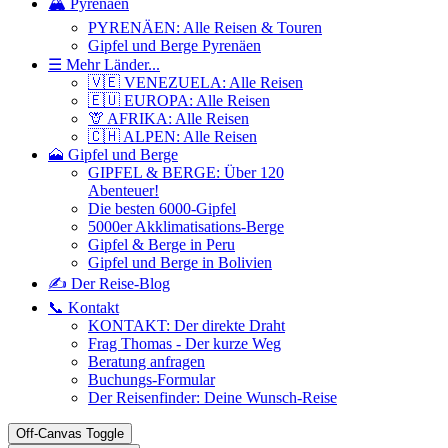
🏔️ Pyrenäen
PYRENÄEN: Alle Reisen & Touren
Gipfel und Berge Pyrenäen
☰ Mehr Länder...
🇻🇪 VENEZUELA: Alle Reisen
🇪🇺 EUROPA: Alle Reisen
🦒 AFRIKA: Alle Reisen
🇨🇭 ALPEN: Alle Reisen
🗻 Gipfel und Berge
GIPFEL & BERGE: Über 120
Abenteuer!
Die besten 6000-Gipfel
5000er Akklimatisations-Berge
Gipfel & Berge in Peru
Gipfel und Berge in Bolivien
✍️ Der Reise-Blog
📞 Kontakt
KONTAKT: Der direkte Draht
Frag Thomas - Der kurze Weg
Beratung anfragen
Buchungs-Formular
Der Reisenfinder: Deine Wunsch-Reise
Off-Canvas Toggle