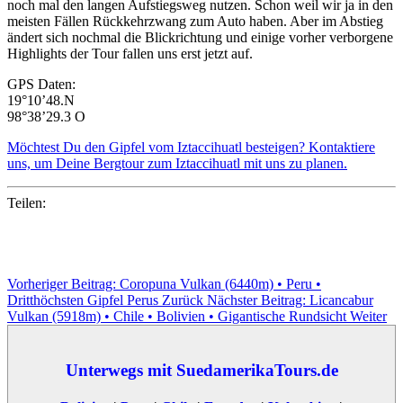
noch mal den langen Aufstiegsweg nutzen. Schon weil wir ja in den
meisten Fällen Rückkehrzwang zum Auto haben. Aber im Abstieg
ändert sich nochmal die Blickrichtung und einige vorher verborgene
Highlights der Tour fallen uns erst jetzt auf.
GPS Daten:
19°10’48.N
98°38’29.3 O
Möchtest Du den Gipfel vom Iztaccihuatl besteigen? Kontaktiere
uns, um Deine Bergtour zum Iztaccihuatl mit uns zu planen.
Teilen:
Vorheriger Beitrag: Coropuna Vulkan (6440m) • Peru •
Dritthöchsten Gipfel Perus
Zurück
Nächster Beitrag: Licancabur
Vulkan (5918m) • Chile • Bolivien • Gigantische Rundsicht
Weiter
Unterwegs mit SuedamerikaTours.de