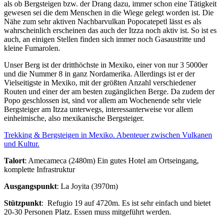
als ob Bergsteigen bzw. der Drang dazu, immer schon eine Tätigkeit
gewesen sei die dem Menschen in die Wiege gelegt worden ist. Die
Nähe zum sehr aktiven Nachbarvulkan Popocatepetl lässt es als
wahrscheinlich erscheinen das auch der Itzza noch aktiv ist. So ist es
auch, an einigen Stellen finden sich immer noch Gasaustritte und
kleine Fumarolen.
Unser Berg ist der dritthöchste in Mexiko, einer von nur 3 5000er
und die Nummer 8 in ganz Nordamerika. Allerdings ist er der
Vielseitigste in Mexiko, mit der größten Anzahl verschiedener
Routen und einer der am besten zugänglichen Berge. Da zudem der
Popo geschlossen ist, sind vor allem am Wochenende sehr viele
Bergsteiger am Itzza unterwegs, interessanterweise vor allem
einheimische, also mexikanische Bergsteiger.
Trekking & Bergsteigen in Mexiko. Abenteuer zwischen Vulkanen
und Kultur.
Talort
: Amecameca (2480m) Ein gutes Hotel am Ortseingang,
komplette Infrastruktur
Ausgangspunkt
: La Joyita (3970m)
Stützpunkt
: Refugio 19 auf 4720m. Es ist sehr einfach und bietet
20-30 Personen Platz. Essen muss mitgeführt werden.