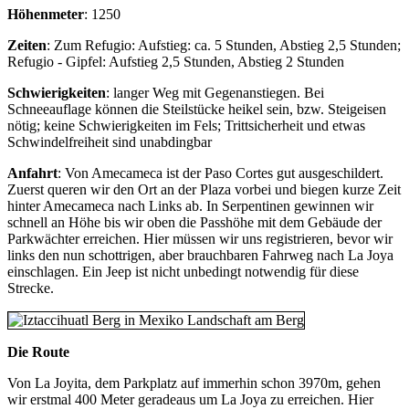
Höhenmeter
: 1250
Zeiten
: Zum Refugio: Aufstieg: ca. 5 Stunden, Abstieg 2,5 Stunden;
Refugio - Gipfel: Aufstieg 2,5 Stunden, Abstieg 2 Stunden
Schwierigkeiten
: langer Weg mit Gegenanstiegen. Bei
Schneeauflage können die Steilstücke heikel sein, bzw. Steigeisen
nötig; keine Schwierigkeiten im Fels; Trittsicherheit und etwas
Schwindelfreiheit sind unabdingbar
Anfahrt
: Von Amecameca ist der Paso Cortes gut ausgeschildert.
Zuerst queren wir den Ort an der Plaza vorbei und biegen kurze Zeit
hinter Amecameca nach Links ab. In Serpentinen gewinnen wir
schnell an Höhe bis wir oben die Passhöhe mit dem Gebäude der
Parkwächter erreichen. Hier müssen wir uns registrieren, bevor wir
links den nun schottrigen, aber brauchbaren Fahrweg nach La Joya
einschlagen. Ein Jeep ist nicht unbedingt notwendig für diese
Strecke.
Die Route
Von La Joyita, dem Parkplatz auf immerhin schon 3970m, gehen
wir erstmal 400 Meter geradeaus um La Joya zu erreichen. Hier