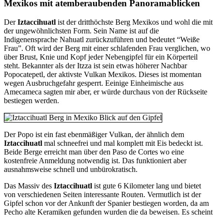
Mexikos mit atemberaubenden Panoramablicken
Der
Iztaccihuatl
ist der dritthöchste Berg Mexikos und wohl die mit
der ungewöhnlichsten Form. Sein Name ist auf die
Indigenensprache Nahuatl zurückzuführen und bedeutet “Weiße
Frau”. Oft wird der Berg mit einer schlafenden Frau verglichen, wo
über Brust, Knie und Kopf jeder Nebengipfel für ein Körperteil
steht. Bekannter als der Itzza ist sein etwas höherer Nachbar
Popocatepetl, der aktivste Vulkan Mexikos. Dieses ist momentan
wegen Ausbruchgefahr gesperrt. Eeinige Einheimische aus
Amecameca sagten mir aber, er würde durchaus von der Rückseite
bestiegen werden.
Der Popo ist ein fast ebenmäßiger Vulkan, der ähnlich dem
Iztaccihuatl
mal schneefrei und mal komplett mit Eis bedeckt ist.
Beide Berge erreicht man über den Paso de Cortes wo eine
kostenfreie Anmeldung notwendig ist. Das funktioniert aber
ausnahmsweise schnell und unbürokratisch.
Das Massiv des
Iztaccihuatl
ist gute 6 Kilometer lang und bietet
von verschiedenen Seiten interessante Routen. Vermutlich ist der
Gipfel schon vor der Ankunft der Spanier bestiegen worden, da am
Pecho alte Keramiken gefunden wurden die da beweisen. Es scheint