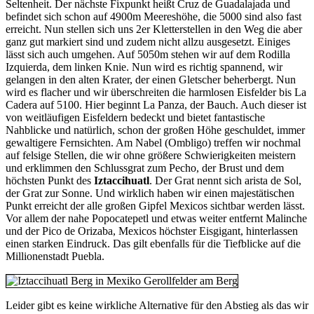
Seltenheit. Der nächste Fixpunkt heißt Cruz de Guadalajada und
befindet sich schon auf 4900m Meereshöhe, die 5000 sind also fast
erreicht. Nun stellen sich uns 2er Kletterstellen in den Weg die aber
ganz gut markiert sind und zudem nicht allzu ausgesetzt. Einiges
lässt sich auch umgehen. Auf 5050m stehen wir auf dem Rodilla
Izquierda, dem linken Knie. Nun wird es richtig spannend, wir
gelangen in den alten Krater, der einen Gletscher beherbergt. Nun
wird es flacher und wir überschreiten die harmlosen Eisfelder bis La
Cadera auf 5100. Hier beginnt La Panza, der Bauch. Auch dieser ist
von weitläufigen Eisfeldern bedeckt und bietet fantastische
Nahblicke und natürlich, schon der großen Höhe geschuldet, immer
gewaltigere Fernsichten. Am Nabel (Ombligo) treffen wir nochmal
auf felsige Stellen, die wir ohne größere Schwierigkeiten meistern
und erklimmen den Schlussgrat zum Pecho, der Brust und dem
höchsten Punkt des
Iztaccihuatl
. Der Grat nennt sich arista de Sol,
der Grat zur Sonne. Und wirklich haben wir einen majestätischen
Punkt erreicht der alle großen Gipfel Mexicos sichtbar werden lässt.
Vor allem der nahe Popocatepetl und etwas weiter entfernt Malinche
und der Pico de Orizaba, Mexicos höchster Eisgigant, hinterlassen
einen starken Eindruck. Das gilt ebenfalls für die Tiefblicke auf die
Millionenstadt Puebla.
Leider gibt es keine wirkliche Alternative für den Abstieg als das wir