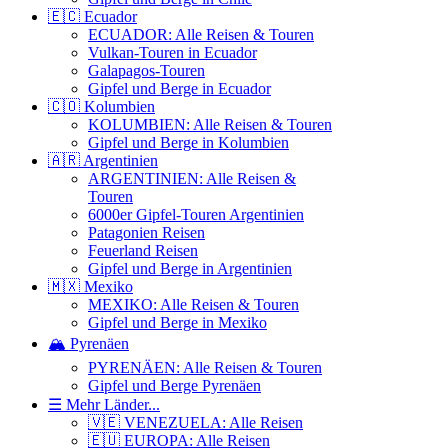
🇪🇨 Ecuador
ECUADOR: Alle Reisen & Touren
Vulkan-Touren in Ecuador
Galapagos-Touren
Gipfel und Berge in Ecuador
🇨🇴 Kolumbien
KOLUMBIEN: Alle Reisen & Touren
Gipfel und Berge in Kolumbien
🇦🇷 Argentinien
ARGENTINIEN: Alle Reisen &
Touren
6000er Gipfel-Touren Argentinien
Patagonien Reisen
Feuerland Reisen
Gipfel und Berge in Argentinien
🇲🇽 Mexiko
MEXIKO: Alle Reisen & Touren
Gipfel und Berge in Mexiko
🏔️ Pyrenäen
PYRENÄEN: Alle Reisen & Touren
Gipfel und Berge Pyrenäen
☰ Mehr Länder...
🇻🇪 VENEZUELA: Alle Reisen
🇪🇺 EUROPA: Alle Reisen