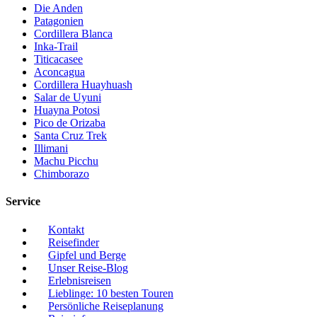
Die Anden
Patagonien
Cordillera Blanca
Inka-Trail
Titicacasee
Aconcagua
Cordillera Huayhuash
Salar de Uyuni
Huayna Potosi
Pico de Orizaba
Santa Cruz Trek
Illimani
Machu Picchu
Chimborazo
Service
Kontakt
Reisefinder
Gipfel und Berge
Unser Reise-Blog
Erlebnisreisen
Lieblinge: 10 besten Touren
Persönliche Reiseplanung