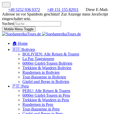
+49 5252 936 0372
+49 151 155 82911
Diese E-Mail-
Adresse ist vor Spambots geschützt! Zur Anzeige muss JavaScript
eingeschaltet sein.
Suchen
Mobile Menu Toggle
🏠 Home
🇧🇴 Bolivien
BOLIVIEN: Alle Reisen & Touren
La Paz Tagestouren
6000er Gipfel-Touren Bolivien
Trekking & Wandern Bolivien
Rundreisen in Bolivien
Tour-Bausteine in Bolivien
Gipfel und Berge in Bolivien
🇵🇪 Peru
PERU: Alle Reisen & Touren
6000er Gipfel-Touren in Peru
Trekking & Wandern in Peru
Rundreisen in Peru
Tour-Bausteine in Peru
Gipfel und Berge in Peru