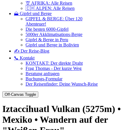
🦒 AFRIKA: Alle Reisen
🇨🇭 ALPEN: Alle Reisen
🗻 Gipfel und Berge
GIPFEL & BERGE: Über 120
Abenteuer!
Die besten 6000-Gipfel
5000er Akklimatisations-Berge
Gipfel & Berge in Peru
Gipfel und Berge in Bolivien
✍️ Der Reise-Blog
📞 Kontakt
KONTAKT: Der direkte Draht
Frag Thomas - Der kurze Weg
Beratung anfragen
Buchungs-Formular
Der Reisenfinder: Deine Wunsch-Reise
Off-Canvas Toggle
Iztaccihuatl Vulkan (5275m) •
Mexiko • Wandern auf der