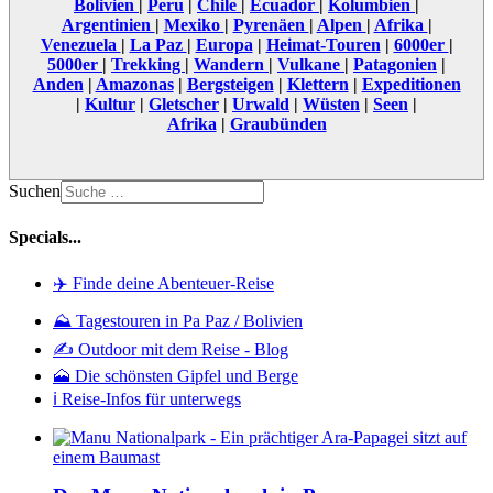
Bolivien
|
Peru
|
Chile
|
Ecuador
|
Kolumbien
|
Argentinien
|
Mexiko
|
Pyrenäen
|
Alpen
|
Afrika
|
Venezuela
|
La Paz
|
Europa
|
Heimat-Touren
|
6000er
|
5000er
|
Trekking
|
Wandern
|
Vulkane
|
Patagonien
|
Anden
|
Amazonas
|
Bergsteigen
|
Klettern
|
Expeditionen
|
Kultur
|
Gletscher
|
Urwald
|
Wüsten
|
Seen
|
Afrika
|
Graubünden
Suchen
Specials...
✈️ Finde deine Abenteuer-Reise
⛰️ Tagestouren in Pa Paz / Bolivien
✍️ Outdoor mit dem Reise - Blog
🗻 Die schönsten Gipfel und Berge
ℹ️ Reise-Infos für unterwegs