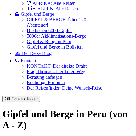
🦒 AFRIKA: Alle Reisen
🇨🇭 ALPEN: Alle Reisen
🗻 Gipfel und Berge
GIPFEL & BERGE: Über 120
Abenteuer!
Die besten 6000-Gipfel
5000er Akklimatisations-Berge
Gipfel & Berge in Peru
Gipfel und Berge in Bolivien
✍️ Der Reise-Blog
📞 Kontakt
KONTAKT: Der direkte Draht
Frag Thomas - Der kurze Weg
Beratung anfragen
Buchungs-Formular
Der Reisenfinder: Deine Wunsch-Reise
Off-Canvas Toggle
Gipfel und Berge in Peru (von
A - Z)