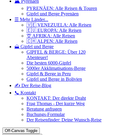
🏔️ Pyrenäen
PYRENÄEN: Alle Reisen & Touren
Gipfel und Berge Pyrenäen
☰ Mehr Länder...
🇻🇪 VENEZUELA: Alle Reisen
🇪🇺 EUROPA: Alle Reisen
🦒 AFRIKA: Alle Reisen
🇨🇭 ALPEN: Alle Reisen
🗻 Gipfel und Berge
GIPFEL & BERGE: Über 120
Abenteuer!
Die besten 6000-Gipfel
5000er Akklimatisations-Berge
Gipfel & Berge in Peru
Gipfel und Berge in Bolivien
✍️ Der Reise-Blog
📞 Kontakt
KONTAKT: Der direkte Draht
Frag Thomas - Der kurze Weg
Beratung anfragen
Buchungs-Formular
Der Reisenfinder: Deine Wunsch-Reise
Off-Canvas Toggle