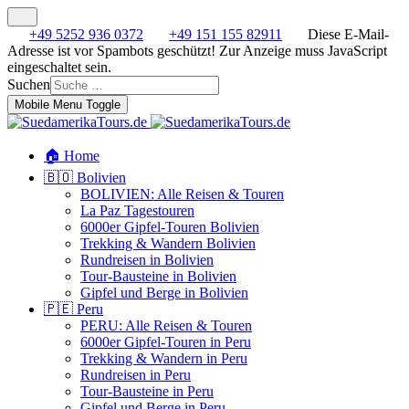
+49 5252 936 0372
+49 151 155 82911
Diese E-Mail-
Adresse ist vor Spambots geschützt! Zur Anzeige muss JavaScript
eingeschaltet sein.
Suchen
Mobile Menu Toggle
🏠 Home
🇧🇴 Bolivien
BOLIVIEN: Alle Reisen & Touren
La Paz Tagestouren
6000er Gipfel-Touren Bolivien
Trekking & Wandern Bolivien
Rundreisen in Bolivien
Tour-Bausteine in Bolivien
Gipfel und Berge in Bolivien
🇵🇪 Peru
PERU: Alle Reisen & Touren
6000er Gipfel-Touren in Peru
Trekking & Wandern in Peru
Rundreisen in Peru
Tour-Bausteine in Peru
Gipfel und Berge in Peru