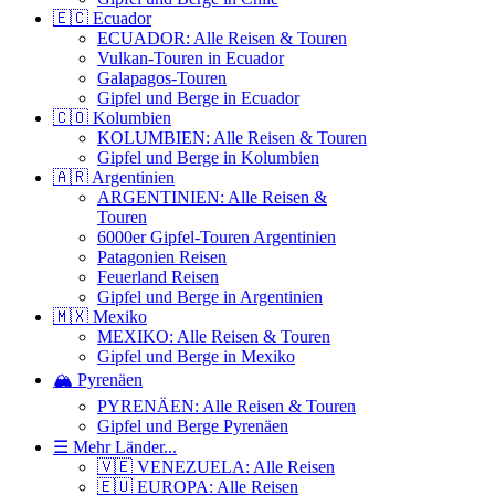
🇪🇨 Ecuador
ECUADOR: Alle Reisen & Touren
Vulkan-Touren in Ecuador
Galapagos-Touren
Gipfel und Berge in Ecuador
🇨🇴 Kolumbien
KOLUMBIEN: Alle Reisen & Touren
Gipfel und Berge in Kolumbien
🇦🇷 Argentinien
ARGENTINIEN: Alle Reisen &
Touren
6000er Gipfel-Touren Argentinien
Patagonien Reisen
Feuerland Reisen
Gipfel und Berge in Argentinien
🇲🇽 Mexiko
MEXIKO: Alle Reisen & Touren
Gipfel und Berge in Mexiko
🏔️ Pyrenäen
PYRENÄEN: Alle Reisen & Touren
Gipfel und Berge Pyrenäen
☰ Mehr Länder...
🇻🇪 VENEZUELA: Alle Reisen
🇪🇺 EUROPA: Alle Reisen