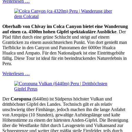
Weiterlesen …
Oberhalb von Chivay im Colca Canyon bietet eine Wanderung
auf einen ca. 4300m hohen Gipfel spektakuläre Ausblicke
. Der
Pfad führt durch eine grüne Schlucht und steigt auf einem
Gratrücken zu einem aussichtsreichen Punkt. Von dort genießt man
Tiefblicke in den Canyon und Panoramen der 6000er Hualca
Hualca und Ampato. Für den Nationalpark ist eine Eintrittsgebühr
fällig. Diese Tour ist ideal für ein beeindruckendes Naturerlebnis in
Peru.
Weiterlesen …
Der
Coropuna
(6440m) ist Südperus höchster Vulkan und
dritthöchster Gipfel des Landes. Technisch gilt er als relativ
unschwierig über Firnhänge, jedoch machen ihn die lange Anfahrt
von Arequipa (10 Stunden), gewaltige Aufstiegslänge und kalte
Höhenstürme zu einem der härtesten Anden-Gipfel. Die Besteigung
über die Westflanke führt durch Lavagestein und Vulkansand zur
Schneegrenze und weiter über mäßig steile Firnfelder, teils durch