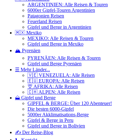
ARGENTINIEN: Alle Reisen & Touren
6000er Gipfel-Touren Argentinien
Patagonien Reisen
Feuerland Reisen
Gipfel und Berge in Argentinien
🇲🇽 Mexiko
MEXIKO: Alle Reisen & Touren
Gipfel und Berge in Mexiko
🏔️ Pyrenäen
PYRENÄEN: Alle Reisen & Touren
Gipfel und Berge Pyrenäen
☰ Mehr Länder...
🇻🇪 VENEZUELA: Alle Reisen
🇪🇺 EUROPA: Alle Reisen
🦒 AFRIKA: Alle Reisen
🇨🇭 ALPEN: Alle Reisen
🗻 Gipfel und Berge
GIPFEL & BERGE: Über 120 Abenteuer!
Die besten 6000-Gipfel
5000er Akklimatisations-Berge
Gipfel & Berge in Peru
Gipfel und Berge in Bolivien
✍️ Der Reise-Blog
📞 Kontakt