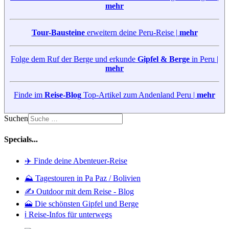
mehr
Tour-Bausteine
erweitern deine Peru-Reise |
mehr
Folge dem Ruf der Berge und erkunde
Gipfel & Berge
in Peru |
mehr
Finde im
Reise-Blog
Top-Artikel zum Andenland Peru |
mehr
Suchen
Specials...
✈️ Finde deine Abenteuer-Reise
⛰️ Tagestouren in Pa Paz / Bolivien
✍️ Outdoor mit dem Reise - Blog
🗻 Die schönsten Gipfel und Berge
ℹ️ Reise-Infos für unterwegs