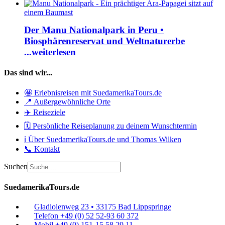
Der Manu Nationalpark in Peru •
Biosphärenreservat und Weltnaturerbe
...weiterlesen
Das sind wir...
🤩 Erlebnisreisen mit SuedamerikaTours.de
📍 Außergewöhnliche Orte
✈️ Reiseziele
🗓️ Persönliche Reiseplanung zu deinem Wunschtermin
ℹ️ Über SuedamerikaTours.de und Thomas Wilken
📞 Kontakt
Suchen
SuedamerikaTours.de
Gladiolenweg 23 • 33175 Bad Lippspringe
Telefon +49 (0) 52 52-93 60 372
Mobil +49 (0) 151-15 58 29 11