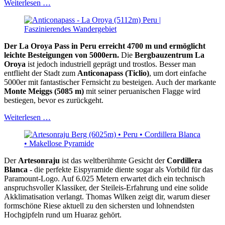
Weiterlesen …
Der La Oroya Pass in Peru erreicht 4700 m und ermöglicht
leichte Besteigungen von 5000ern.
Die
Bergbauzentrum La
Oroya
ist jedoch industriell geprägt und trostlos. Besser man
entflieht der Stadt zum
Anticonapass (Ticlio)
, um dort einfache
5000er mit fantastischer Fernsicht zu besteigen. Auch der markante
Monte Meiggs (5085 m)
mit seiner peruanischen Flagge wird
bestiegen, bevor es zurückgeht.
Weiterlesen …
Der
Artesonraju
ist das weltberühmte Gesicht der
Cordillera
Blanca
- die perfekte Eispyramide diente sogar als Vorbild für das
Paramount-Logo. Auf 6.025 Metern erwartet dich ein technisch
anspruchsvoller Klassiker, der Steileis-Erfahrung und eine solide
Akklimatisation verlangt. Thomas Wilken zeigt dir, warum dieser
formschöne Riese aktuell zu den sichersten und lohnendsten
Hochgipfeln rund um Huaraz gehört.