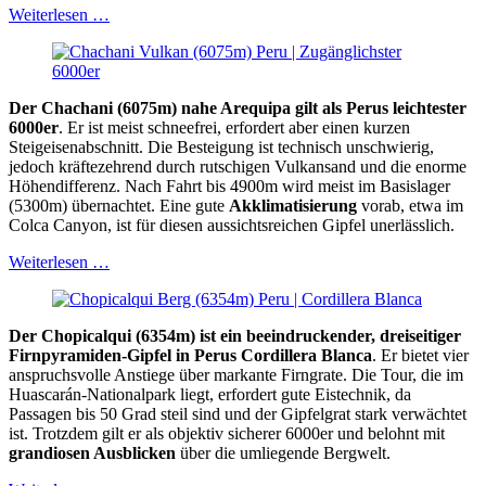
Weiterlesen …
Der Chachani (6075m) nahe Arequipa gilt als Perus leichtester
6000er
. Er ist meist schneefrei, erfordert aber einen kurzen
Steigeisenabschnitt. Die Besteigung ist technisch unschwierig,
jedoch kräftezehrend durch rutschigen Vulkansand und die enorme
Höhendifferenz. Nach Fahrt bis 4900m wird meist im Basislager
(5300m) übernachtet. Eine gute
Akklimatisierung
vorab, etwa im
Colca Canyon, ist für diesen aussichtsreichen Gipfel unerlässlich.
Weiterlesen …
Der Chopicalqui (6354m) ist ein beeindruckender, dreiseitiger
Firnpyramiden-Gipfel in Perus Cordillera Blanca
. Er bietet vier
anspruchsvolle Anstiege über markante Firngrate. Die Tour, die im
Huascarán-Nationalpark liegt, erfordert gute Eistechnik, da
Passagen bis 50 Grad steil sind und der Gipfelgrat stark verwächtet
ist. Trotzdem gilt er als objektiv sicherer 6000er und belohnt mit
grandiosen Ausblicken
über die umliegende Bergwelt.