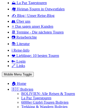
⛰️ La Paz Tagestouren
🏘️ Heimat-Touren in Ostwestfalen
✍️ Blog | Unser Reise-Blog
👥 Über uns
⭐ Das sagen unser Kunden
📆 Termine - Die nächsten Touren
📷 Reiseberichte
📚 Literatur
ℹ️ Reise-Info
❤️ Lieblinge: 10 besten Touren
🔑 Login
🔗 Links
Mobile Menu Toggle
🏠 Home
🇧🇴 Bolivien
BOLIVIEN: Alle Reisen & Touren
La Paz Tagestouren
6000er Gipfel-Touren Bolivien
Trekking & Wandern Bolivien