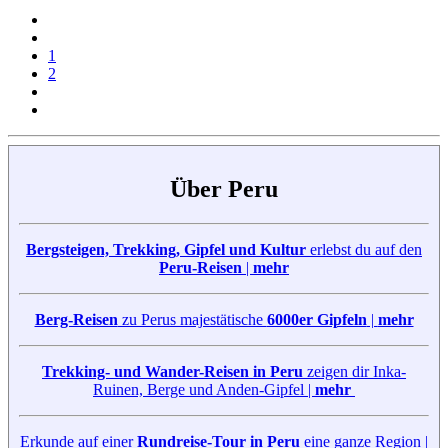
1
2
Über Peru
Bergsteigen, Trekking, Gipfel und Kultur
erlebst du auf den
Peru-Reisen
|
mehr
Berg-Reisen
zu Perus majestätische
6000er Gipfeln
|
mehr
Trekking- und Wander-Reisen in Peru
zeigen dir Inka-
Ruinen, Berge und Anden-Gipfel |
mehr
Erkunde auf einer
Rundreise-Tour in Peru
eine ganze Region |