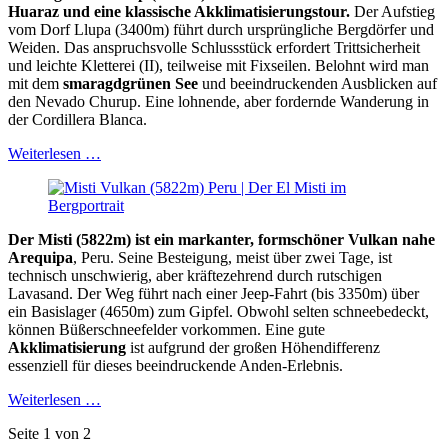
Huaraz und eine klassische Akklimatisierungstour.
Der Aufstieg
vom Dorf Llupa (3400m) führt durch ursprüngliche Bergdörfer und
Weiden. Das anspruchsvolle Schlussstück erfordert Trittsicherheit
und leichte Kletterei (II), teilweise mit Fixseilen. Belohnt wird man
mit dem
smaragdgrünen See
und beeindruckenden Ausblicken auf
den Nevado Churup. Eine lohnende, aber fordernde Wanderung in
der Cordillera Blanca.
Weiterlesen …
Der Misti (5822m) ist ein markanter, formschöner Vulkan nahe
Arequipa
, Peru. Seine Besteigung, meist über zwei Tage, ist
technisch unschwierig, aber kräftezehrend durch rutschigen
Lavasand. Der Weg führt nach einer Jeep-Fahrt (bis 3350m) über
ein Basislager (4650m) zum Gipfel. Obwohl selten schneebedeckt,
können Büßerschneefelder vorkommen. Eine gute
Akklimatisierung
ist aufgrund der großen Höhendifferenz
essenziell für dieses beeindruckende Anden-Erlebnis.
Weiterlesen …
Seite 1 von 2