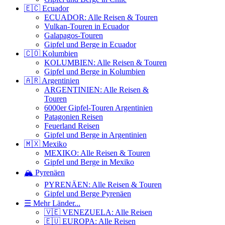
🇪🇨 Ecuador
ECUADOR: Alle Reisen & Touren
Vulkan-Touren in Ecuador
Galapagos-Touren
Gipfel und Berge in Ecuador
🇨🇴 Kolumbien
KOLUMBIEN: Alle Reisen & Touren
Gipfel und Berge in Kolumbien
🇦🇷 Argentinien
ARGENTINIEN: Alle Reisen &
Touren
6000er Gipfel-Touren Argentinien
Patagonien Reisen
Feuerland Reisen
Gipfel und Berge in Argentinien
🇲🇽 Mexiko
MEXIKO: Alle Reisen & Touren
Gipfel und Berge in Mexiko
🏔️ Pyrenäen
PYRENÄEN: Alle Reisen & Touren
Gipfel und Berge Pyrenäen
☰ Mehr Länder...
🇻🇪 VENEZUELA: Alle Reisen
🇪🇺 EUROPA: Alle Reisen