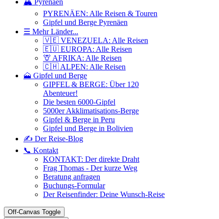
🏔️ Pyrenäen
PYRENÄEN: Alle Reisen & Touren
Gipfel und Berge Pyrenäen
☰ Mehr Länder...
🇻🇪 VENEZUELA: Alle Reisen
🇪🇺 EUROPA: Alle Reisen
🦒 AFRIKA: Alle Reisen
🇨🇭 ALPEN: Alle Reisen
🗻 Gipfel und Berge
GIPFEL & BERGE: Über 120
Abenteuer!
Die besten 6000-Gipfel
5000er Akklimatisations-Berge
Gipfel & Berge in Peru
Gipfel und Berge in Bolivien
✍️ Der Reise-Blog
📞 Kontakt
KONTAKT: Der direkte Draht
Frag Thomas - Der kurze Weg
Beratung anfragen
Buchungs-Formular
Der Reisenfinder: Deine Wunsch-Reise
Off-Canvas Toggle