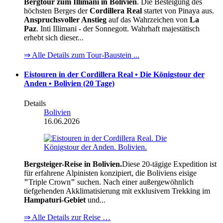
Bergtour zum Illimani in Bolivien
. Die Besteigung des
höchsten Berges der
Cordillera Real
startet von Pinaya aus.
Anspruchsvoller Anstieg
auf das Wahrzeichen von
La
Paz
. Inti Illimani - der Sonnegott. Wahrhaft majestätisch
erhebt sich dieser...
⇒ Alle Details zum Tour-Baustein ...
Eistouren in der Cordillera Real • Die Königstour der
Anden • Bolivien (20 Tage)
Details
Bolivien
16.06.2026
Bergsteiger-Reise in Bolivien.
Diese 20-tägige Expedition ist
für erfahrene Alpinisten konzipiert, die Boliviens eisige
"
Triple Crown
"
suchen. Nach einer außergewöhnlich
tiefgehenden Akklimatisierung mit exklusivem Trekking im
Hampaturi-Gebiet
und...
⇒ Alle Details zur Reise …