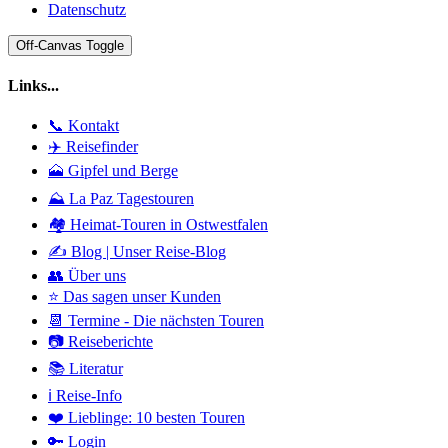
Datenschutz
Off-Canvas Toggle
Links...
📞 Kontakt
✈️ Reisefinder
🗻 Gipfel und Berge
⛰️ La Paz Tagestouren
🏘️ Heimat-Touren in Ostwestfalen
✍️ Blog | Unser Reise-Blog
👥 Über uns
⭐ Das sagen unser Kunden
📆 Termine - Die nächsten Touren
📷 Reiseberichte
📚 Literatur
ℹ️ Reise-Info
❤️ Lieblinge: 10 besten Touren
🔑 Login