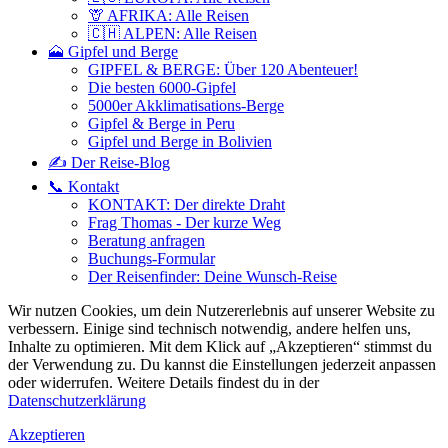
🦒 AFRIKA: Alle Reisen
🇨🇭 ALPEN: Alle Reisen
🗻 Gipfel und Berge
GIPFEL & BERGE: Über 120 Abenteuer!
Die besten 6000-Gipfel
5000er Akklimatisations-Berge
Gipfel & Berge in Peru
Gipfel und Berge in Bolivien
✍️ Der Reise-Blog
📞 Kontakt
KONTAKT: Der direkte Draht
Frag Thomas - Der kurze Weg
Beratung anfragen
Buchungs-Formular
Der Reisenfinder: Deine Wunsch-Reise
Wir nutzen Cookies, um dein Nutzererlebnis auf unserer Website zu
verbessern. Einige sind technisch notwendig, andere helfen uns,
Inhalte zu optimieren.
Mit dem Klick auf „Akzeptieren“ stimmst du
der Verwendung zu. Du kannst die Einstellungen jederzeit anpassen
oder widerrufen. Weitere Details findest du in der
Datenschutzerklärung
Akzeptieren