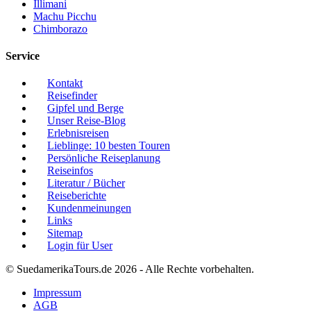
Illimani
Machu Picchu
Chimborazo
Service
Kontakt
Reisefinder
Gipfel und Berge
Unser Reise-Blog
Erlebnisreisen
Lieblinge: 10 besten Touren
Persönliche Reiseplanung
Reiseinfos
Literatur / Bücher
Reiseberichte
Kundenmeinungen
Links
Sitemap
Login für User
© SuedamerikaTours.de 2026 - Alle Rechte vorbehalten.
Impressum
AGB