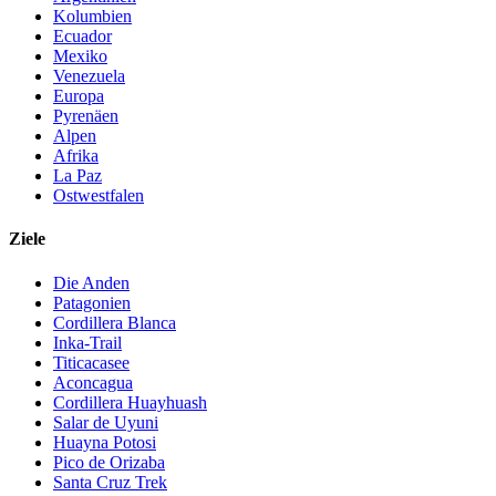
Kolumbien
Ecuador
Mexiko
Venezuela
Europa
Pyrenäen
Alpen
Afrika
La Paz
Ostwestfalen
Ziele
Die Anden
Patagonien
Cordillera Blanca
Inka-Trail
Titicacasee
Aconcagua
Cordillera Huayhuash
Salar de Uyuni
Huayna Potosi
Pico de Orizaba
Santa Cruz Trek