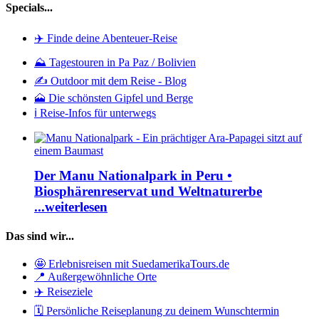
Specials...
✈️ Finde deine Abenteuer-Reise
⛰️ Tagestouren in Pa Paz / Bolivien
✍️ Outdoor mit dem Reise - Blog
🗻 Die schönsten Gipfel und Berge
ℹ️ Reise-Infos für unterwegs
Der Manu Nationalpark in Peru •
Biosphärenreservat und Weltnaturerbe
...weiterlesen
Das sind wir...
🤩 Erlebnisreisen mit SuedamerikaTours.de
📍 Außergewöhnliche Orte
✈️ Reiseziele
🗓️ Persönliche Reiseplanung zu deinem Wunschtermin