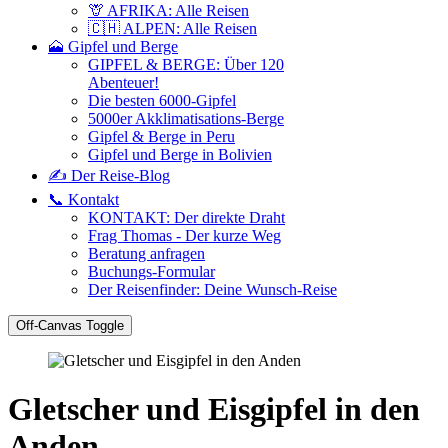
🦒 AFRIKA: Alle Reisen
🇨🇭 ALPEN: Alle Reisen
🗻 Gipfel und Berge
GIPFEL & BERGE: Über 120
Abenteuer!
Die besten 6000-Gipfel
5000er Akklimatisations-Berge
Gipfel & Berge in Peru
Gipfel und Berge in Bolivien
✍️ Der Reise-Blog
📞 Kontakt
KONTAKT: Der direkte Draht
Frag Thomas - Der kurze Weg
Beratung anfragen
Buchungs-Formular
Der Reisenfinder: Deine Wunsch-Reise
Off-Canvas Toggle
Gletscher und Eisgipfel in den
Anden