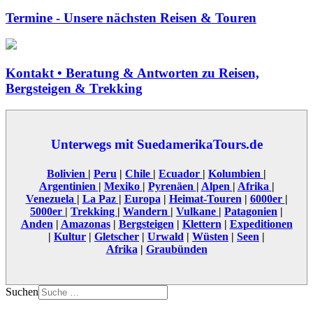
Termine - Unsere nächsten Reisen & Touren
Kontakt • Beratung & Antworten zu Reisen,
Bergsteigen & Trekking
Unterwegs mit SuedamerikaTours.de
Bolivien
|
Peru
|
Chile
|
Ecuador
|
Kolumbien
|
Argentinien
|
Mexiko
|
Pyrenäen
|
Alpen
|
Afrika
|
Venezuela
|
La Paz
|
Europa
|
Heimat-Touren
|
6000er
|
5000er
|
Trekking
|
Wandern
|
Vulkane
|
Patagonien
|
Anden
|
Amazonas
|
Bergsteigen
|
Klettern
|
Expeditionen
|
Kultur
|
Gletscher
|
Urwald
|
Wüsten
|
Seen
|
Afrika
|
Graubünden
Suchen