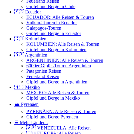
Feuerland Reisen
Gipfel und Berge in Chile
🇪🇨 Ecuador
ECUADOR: Alle Reisen & Touren
Vulkan-Touren in Ecuador
Galapagos-Touren
Gipfel und Berge in Ecuador
🇨🇴 Kolumbien
KOLUMBIEN: Alle Reisen & Touren
Gipfel und Berge in Kolumbien
🇦🇷 Argentinien
ARGENTINIEN: Alle Reisen & Touren
6000er Gipfel-Touren Argentinien
Patagonien Reisen
Feuerland Reisen
Gipfel und Berge in Argentinien
🇲🇽 Mexiko
MEXIKO: Alle Reisen & Touren
Gipfel und Berge in Mexiko
🏔️ Pyrenäen
PYRENÄEN: Alle Reisen & Touren
Gipfel und Berge Pyrenäen
☰ Mehr Länder...
🇻🇪 VENEZUELA: Alle Reisen
🇪🇺 EUROPA: Alle Reisen