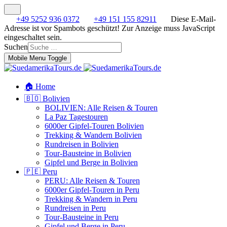
+49 5252 936 0372
+49 151 155 82911
Diese E-Mail-
Adresse ist vor Spambots geschützt! Zur Anzeige muss JavaScript
eingeschaltet sein.
Suchen
Mobile Menu Toggle
🏠 Home
🇧🇴 Bolivien
BOLIVIEN: Alle Reisen & Touren
La Paz Tagestouren
6000er Gipfel-Touren Bolivien
Trekking & Wandern Bolivien
Rundreisen in Bolivien
Tour-Bausteine in Bolivien
Gipfel und Berge in Bolivien
🇵🇪 Peru
PERU: Alle Reisen & Touren
6000er Gipfel-Touren in Peru
Trekking & Wandern in Peru
Rundreisen in Peru
Tour-Bausteine in Peru
Gipfel und Berge in Peru