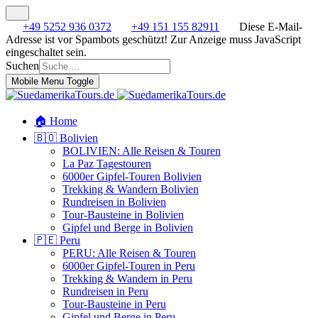
+49 5252 936 0372
+49 151 155 82911
Diese E-Mail-
Adresse ist vor Spambots geschützt! Zur Anzeige muss JavaScript
eingeschaltet sein.
Suchen
Mobile Menu Toggle
🏠 Home
🇧🇴 Bolivien
BOLIVIEN: Alle Reisen & Touren
La Paz Tagestouren
6000er Gipfel-Touren Bolivien
Trekking & Wandern Bolivien
Rundreisen in Bolivien
Tour-Bausteine in Bolivien
Gipfel und Berge in Bolivien
🇵🇪 Peru
PERU: Alle Reisen & Touren
6000er Gipfel-Touren in Peru
Trekking & Wandern in Peru
Rundreisen in Peru
Tour-Bausteine in Peru
Gipfel und Berge in Peru