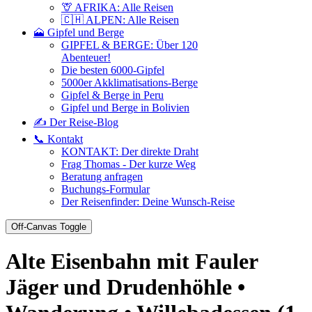
🦒 AFRIKA: Alle Reisen
🇨🇭 ALPEN: Alle Reisen
🗻 Gipfel und Berge
GIPFEL & BERGE: Über 120
Abenteuer!
Die besten 6000-Gipfel
5000er Akklimatisations-Berge
Gipfel & Berge in Peru
Gipfel und Berge in Bolivien
✍️ Der Reise-Blog
📞 Kontakt
KONTAKT: Der direkte Draht
Frag Thomas - Der kurze Weg
Beratung anfragen
Buchungs-Formular
Der Reisenfinder: Deine Wunsch-Reise
Off-Canvas Toggle
Alte Eisenbahn mit Fauler
Jäger und Drudenhöhle •