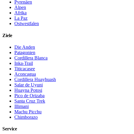
Pyrenäen
Alpen
Afrika
La Paz
Ostwestfalen
Ziele
Die Anden
Patagonien
Cordillera Blanca
Inka-Trail
Titicacasee
Aconcagua
Cordillera Huayhuash
Salar de Uyuni
Huayna Potosi
Pico de Orizaba
Santa Cruz Trek
Illimani
Machu Picchu
Chimborazo
Service