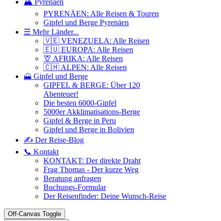
🏔️ Pyrenäen
PYRENÄEN: Alle Reisen & Touren
Gipfel und Berge Pyrenäen
☰ Mehr Länder...
🇻🇪 VENEZUELA: Alle Reisen
🇪🇺 EUROPA: Alle Reisen
🦒 AFRIKA: Alle Reisen
🇨🇭 ALPEN: Alle Reisen
🗻 Gipfel und Berge
GIPFEL & BERGE: Über 120
Abenteuer!
Die besten 6000-Gipfel
5000er Akklimatisations-Berge
Gipfel & Berge in Peru
Gipfel und Berge in Bolivien
✍️ Der Reise-Blog
📞 Kontakt
KONTAKT: Der direkte Draht
Frag Thomas - Der kurze Weg
Beratung anfragen
Buchungs-Formular
Der Reisenfinder: Deine Wunsch-Reise
Off-Canvas Toggle