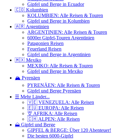
Gipfel und Berge in Ecuador
🇨🇴 Kolumbien
KOLUMBIEN: Alle Reisen & Touren
Gipfel und Berge in Kolumbien
🇦🇷 Argentinien
ARGENTINIEN: Alle Reisen & Touren
6000er Gipfel-Touren Argentinien
Patagonien Reisen
Feuerland Reisen
Gipfel und Berge in Argentinien
🇲🇽 Mexiko
MEXIKO: Alle Reisen & Touren
Gipfel und Berge in Mexiko
🏔️ Pyrenäen
PYRENÄEN: Alle Reisen & Touren
Gipfel und Berge Pyrenäen
☰ Mehr Länder...
🇻🇪 VENEZUELA: Alle Reisen
🇪🇺 EUROPA: Alle Reisen
🦒 AFRIKA: Alle Reisen
🇨🇭 ALPEN: Alle Reisen
🗻 Gipfel und Berge
GIPFEL & BERGE: Über 120 Abenteuer!
Die besten 6000-Gipfel