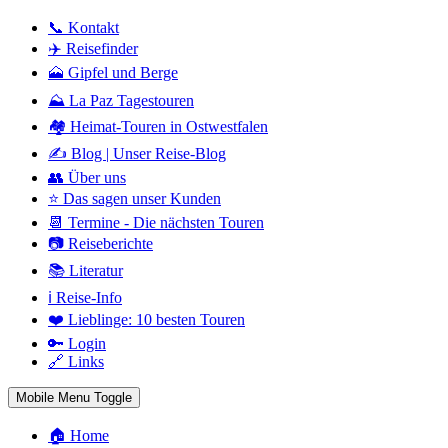
📞 Kontakt
✈️ Reisefinder
🗻 Gipfel und Berge
⛰️ La Paz Tagestouren
🏘️ Heimat-Touren in Ostwestfalen
✍️ Blog | Unser Reise-Blog
👥 Über uns
⭐ Das sagen unser Kunden
📆 Termine - Die nächsten Touren
📷 Reiseberichte
📚 Literatur
ℹ️ Reise-Info
❤️ Lieblinge: 10 besten Touren
🔑 Login
🔗 Links
Mobile Menu Toggle
🏠 Home