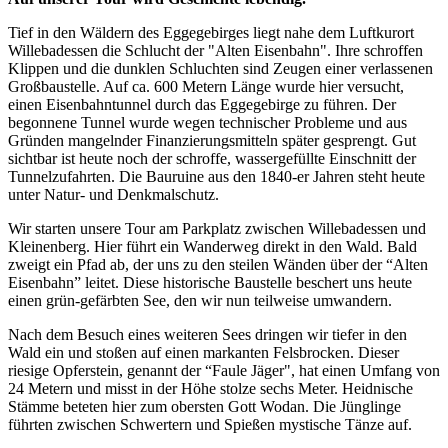
Tief in den Wäldern des Eggegebirges liegt nahe dem Luftkurort
Willebadessen die Schlucht der "Alten Eisenbahn". Ihre schroffen
Klippen und die dunklen Schluchten sind Zeugen einer verlassenen
Großbaustelle. Auf ca. 600 Metern Länge wurde hier versucht,
einen Eisenbahntunnel durch das Eggegebirge zu führen. Der
begonnene Tunnel wurde wegen technischer Probleme und aus
Gründen mangelnder Finanzierungsmitteln später gesprengt. Gut
sichtbar ist heute noch der schroffe, wassergefüllte Einschnitt der
Tunnelzufahrten. Die Bauruine aus den 1840-er Jahren steht heute
unter Natur- und Denkmalschutz.
Wir starten unsere Tour am Parkplatz zwischen Willebadessen und
Kleinenberg. Hier führt ein Wanderweg direkt in den Wald. Bald
zweigt ein Pfad ab, der uns zu den steilen Wänden über der “Alten
Eisenbahn” leitet. Diese historische Baustelle beschert uns heute
einen grün-gefärbten See, den wir nun teilweise umwandern.
Nach dem Besuch eines weiteren Sees dringen wir tiefer in den
Wald ein und stoßen auf einen markanten Felsbrocken. Dieser
riesige Opferstein, genannt der “Faule Jäger", hat einen Umfang von
24 Metern und misst in der Höhe stolze sechs Meter. Heidnische
Stämme beteten hier zum obersten Gott Wodan. Die Jünglinge
führten zwischen Schwertern und Spießen mystische Tänze auf.