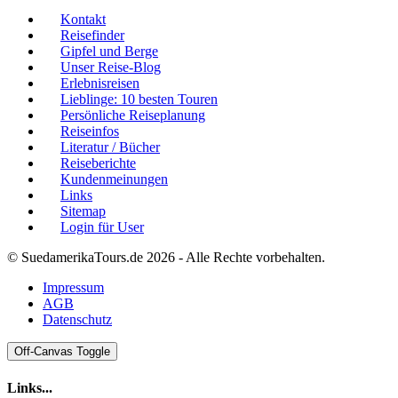
Kontakt
Reisefinder
Gipfel und Berge
Unser Reise-Blog
Erlebnisreisen
Lieblinge: 10 besten Touren
Persönliche Reiseplanung
Reiseinfos
Literatur / Bücher
Reiseberichte
Kundenmeinungen
Links
Sitemap
Login für User
© SuedamerikaTours.de 2026 - Alle Rechte vorbehalten.
Impressum
AGB
Datenschutz
Off-Canvas Toggle
Links...