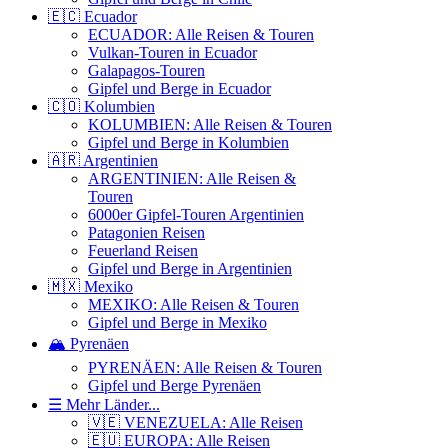
🇪🇨 Ecuador
ECUADOR: Alle Reisen & Touren
Vulkan-Touren in Ecuador
Galapagos-Touren
Gipfel und Berge in Ecuador
🇨🇴 Kolumbien
KOLUMBIEN: Alle Reisen & Touren
Gipfel und Berge in Kolumbien
🇦🇷 Argentinien
ARGENTINIEN: Alle Reisen &
Touren
6000er Gipfel-Touren Argentinien
Patagonien Reisen
Feuerland Reisen
Gipfel und Berge in Argentinien
🇲🇽 Mexiko
MEXIKO: Alle Reisen & Touren
Gipfel und Berge in Mexiko
🏔️ Pyrenäen
PYRENÄEN: Alle Reisen & Touren
Gipfel und Berge Pyrenäen
☰ Mehr Länder...
🇻🇪 VENEZUELA: Alle Reisen
🇪🇺 EUROPA: Alle Reisen