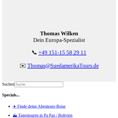
Thomas Wilken
Dein Europa-Spezialist
📞
+49 151-15 58 29 11
✉️
Thomas@SuedamerikaTours.de
Suchen
Specials...
✈️ Finde deine Abenteuer-Reise
⛰️ Tagestouren in Pa Paz / Bolivien