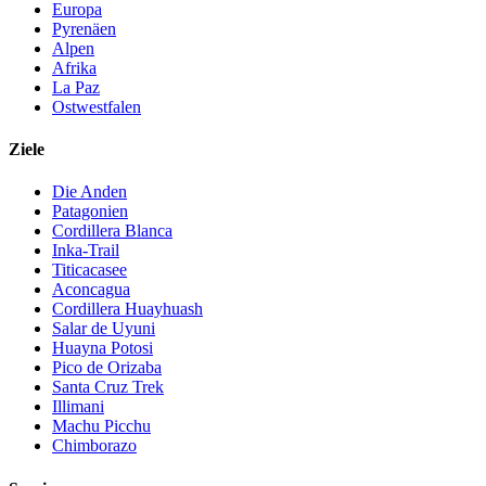
Europa
Pyrenäen
Alpen
Afrika
La Paz
Ostwestfalen
Ziele
Die Anden
Patagonien
Cordillera Blanca
Inka-Trail
Titicacasee
Aconcagua
Cordillera Huayhuash
Salar de Uyuni
Huayna Potosi
Pico de Orizaba
Santa Cruz Trek
Illimani
Machu Picchu
Chimborazo