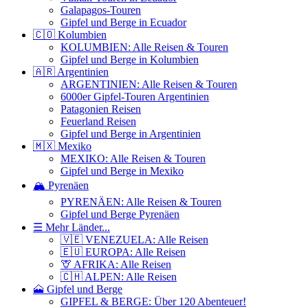
Galapagos-Touren
Gipfel und Berge in Ecuador
🇨🇴 Kolumbien
KOLUMBIEN: Alle Reisen & Touren
Gipfel und Berge in Kolumbien
🇦🇷 Argentinien
ARGENTINIEN: Alle Reisen & Touren
6000er Gipfel-Touren Argentinien
Patagonien Reisen
Feuerland Reisen
Gipfel und Berge in Argentinien
🇲🇽 Mexiko
MEXIKO: Alle Reisen & Touren
Gipfel und Berge in Mexiko
🏔️ Pyrenäen
PYRENÄEN: Alle Reisen & Touren
Gipfel und Berge Pyrenäen
☰ Mehr Länder...
🇻🇪 VENEZUELA: Alle Reisen
🇪🇺 EUROPA: Alle Reisen
🦒 AFRIKA: Alle Reisen
🇨🇭 ALPEN: Alle Reisen
🗻 Gipfel und Berge
GIPFEL & BERGE: Über 120 Abenteuer!