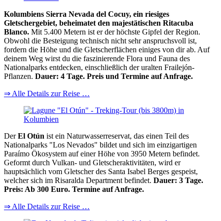
Kolumbiens Sierra Nevada del Cocuy, ein riesiges
Gletschergebiet, beheimatet den majestätischen Ritacuba
Blanco.
Mit 5.400 Metern ist er der höchste Gipfel der Region.
Obwohl die Besteigung technisch nicht sehr anspruchsvoll ist,
fordern die Höhe und die Gletscherflächen einiges von dir ab. Auf
deinem Weg wirst du die faszinierende Flora und Fauna des
Nationalparks entdecken, einschließlich der uralten Frailejón-
Pflanzen.
Dauer: 4 Tage. Preis und Termine auf Anfrage.
⇒ Alle Details zur Reise …
Der
El Otún
ist ein Naturwasserreservat, das einen Teil des
Nationalparks "Los Nevados" bildet und sich im einzigartigen
Paraímo Ökosystem auf einer Höhe von 3950 Metern befindet.
Geformt durch Vulkan- und Gletscheraktivitäten, wird er
hauptsächlich vom Gletscher des Santa Isabel Berges gespeist,
welcher sich im Risaralda Department befindet.
Dauer: 3 Tage.
Preis: Ab 300 Euro. Termine auf Anfrage.
⇒ Alle Details zur Reise …