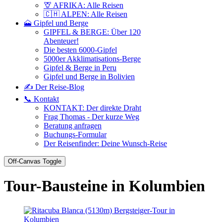
🦒 AFRIKA: Alle Reisen
🇨🇭 ALPEN: Alle Reisen
🗻 Gipfel und Berge
GIPFEL & BERGE: Über 120
Abenteuer!
Die besten 6000-Gipfel
5000er Akklimatisations-Berge
Gipfel & Berge in Peru
Gipfel und Berge in Bolivien
✍️ Der Reise-Blog
📞 Kontakt
KONTAKT: Der direkte Draht
Frag Thomas - Der kurze Weg
Beratung anfragen
Buchungs-Formular
Der Reisenfinder: Deine Wunsch-Reise
Off-Canvas Toggle
Tour-Bausteine in Kolumbien