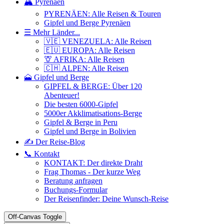
🏔️ Pyrenäen
PYRENÄEN: Alle Reisen & Touren
Gipfel und Berge Pyrenäen
☰ Mehr Länder...
🇻🇪 VENEZUELA: Alle Reisen
🇪🇺 EUROPA: Alle Reisen
🦒 AFRIKA: Alle Reisen
🇨🇭 ALPEN: Alle Reisen
🗻 Gipfel und Berge
GIPFEL & BERGE: Über 120
Abenteuer!
Die besten 6000-Gipfel
5000er Akklimatisations-Berge
Gipfel & Berge in Peru
Gipfel und Berge in Bolivien
✍️ Der Reise-Blog
📞 Kontakt
KONTAKT: Der direkte Draht
Frag Thomas - Der kurze Weg
Beratung anfragen
Buchungs-Formular
Der Reisenfinder: Deine Wunsch-Reise
Off-Canvas Toggle