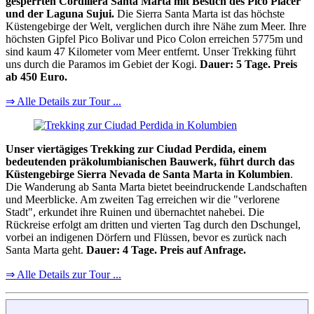
gesperrten Cordillera Santa Marta mit Besuch des Pico Placer
und der Laguna Sujui.
Die Sierra Santa Marta ist das höchste
Küstengebirge der Welt, verglichen durch ihre Nähe zum Meer. Ihre
höchsten Gipfel Pico Bolivar und Pico Colon erreichen 5775m und
sind kaum 47 Kilometer vom Meer entfernt. Unser Trekking führt
uns durch die Paramos im Gebiet der Kogi.
Dauer: 5 Tage. Preis
ab 450 Euro.
⇒ Alle Details zur Tour ...
Unser viertägiges Trekking zur Ciudad Perdida, einem
bedeutenden präkolumbianischen Bauwerk, führt durch das
Küstengebirge Sierra Nevada de Santa Marta in Kolumbien
.
Die Wanderung ab Santa Marta bietet beeindruckende Landschaften
und Meerblicke. Am zweiten Tag erreichen wir die "verlorene
Stadt", erkundet ihre Ruinen und übernachtet nahebei. Die
Rückreise erfolgt am dritten und vierten Tag durch den Dschungel,
vorbei an indigenen Dörfern und Flüssen, bevor es zurück nach
Santa Marta geht.
Dauer: 4 Tage. Preis auf Anfrage.
⇒ Alle Details zur Tour ...