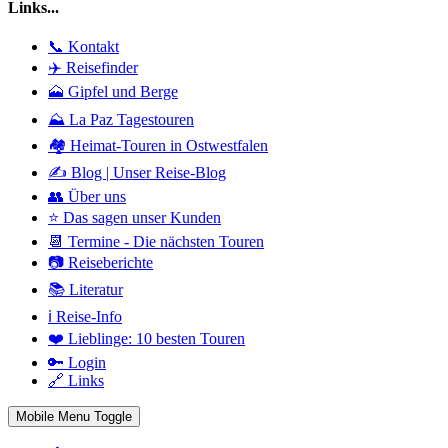
Links...
📞 Kontakt
✈️ Reisefinder
🗻 Gipfel und Berge
⛰️ La Paz Tagestouren
🏘️ Heimat-Touren in Ostwestfalen
✍️ Blog | Unser Reise-Blog
👥 Über uns
⭐ Das sagen unser Kunden
📆 Termine - Die nächsten Touren
📷 Reiseberichte
📚 Literatur
ℹ️ Reise-Info
❤️ Lieblinge: 10 besten Touren
🔑 Login
🔗 Links
Mobile Menu Toggle