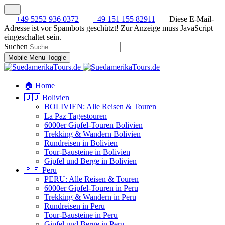
+49 5252 936 0372
+49 151 155 82911
Diese E-Mail-
Adresse ist vor Spambots geschützt! Zur Anzeige muss JavaScript
eingeschaltet sein.
Suchen
Mobile Menu Toggle
🏠 Home
🇧🇴 Bolivien
BOLIVIEN: Alle Reisen & Touren
La Paz Tagestouren
6000er Gipfel-Touren Bolivien
Trekking & Wandern Bolivien
Rundreisen in Bolivien
Tour-Bausteine in Bolivien
Gipfel und Berge in Bolivien
🇵🇪 Peru
PERU: Alle Reisen & Touren
6000er Gipfel-Touren in Peru
Trekking & Wandern in Peru
Rundreisen in Peru
Tour-Bausteine in Peru
Gipfel und Berge in Peru