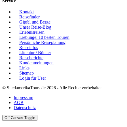
Service
Kontakt
Reisefinder
Gipfel und Berge
Unser Reise-Blog
Erlebnisreisen
Lieblinge: 10 besten Touren
Persönliche Reiseplanung
Reiseinfos
Literatur / Bücher
Reiseberichte
Kundenmeinungen
Links
Sitemap
Login für User
© SuedamerikaTours.de 2026 - Alle Rechte vorbehalten.
Impressum
AGB
Datenschutz
Off-Canvas Toggle