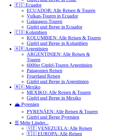
🇪🇨 Ecuador
ECUADOR: Alle Reisen & Touren
Vulkan-Touren in Ecuador
Galapagos-Touren
Gipfel und Berge in Ecuador
🇨🇴 Kolumbien
KOLUMBIEN: Alle Reisen & Touren
Gipfel und Berge in Kolumbien
🇦🇷 Argentinien
ARGENTINIEN: Alle Reisen &
Touren
6000er Gipfel-Touren Argentinien
Patagonien Reisen
Feuerland Reisen
Gipfel und Berge in Argentinien
🇲🇽 Mexiko
MEXIKO: Alle Reisen & Touren
Gipfel und Berge in Mexiko
🏔️ Pyrenäen
PYRENÄEN: Alle Reisen & Touren
Gipfel und Berge Pyrenäen
☰ Mehr Länder...
🇻🇪 VENEZUELA: Alle Reisen
🇪🇺 EUROPA: Alle Reisen