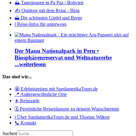
⛰️ Tagestouren in Pa Paz / Bolivien
✍️ Outdoor mit dem Reise - Blog
🗻 Die schönsten Gipfel und Berge
ℹ️ Reise-Infos für unterwegs
Der Manu Nationalpark in Peru •
Biosphärenreservat und Weltnaturerbe
...weiterlesen
Das sind wir...
🤩 Erlebnisreisen mit SuedamerikaTours.de
📍 Außergewöhnliche Orte
✈️ Reiseziele
🗓️ Persönliche Reiseplanung zu deinem Wunschtermin
ℹ️ Über SuedamerikaTours.de und Thomas Wilken
📞 Kontakt
Suchen