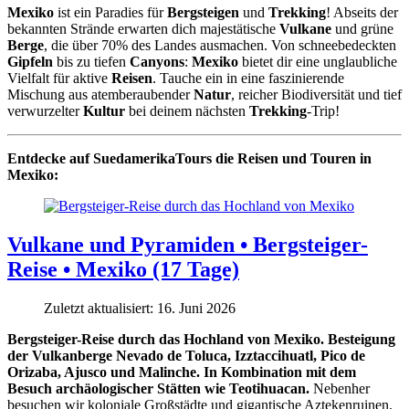
Mexiko
ist ein Paradies für
Bergsteigen
und
Trekking
! Abseits der
bekannten Strände erwarten dich majestätische
Vulkane
und grüne
Berge
, die über 70% des Landes ausmachen. Von schneebedeckten
Gipfeln
bis zu tiefen
Canyons
:
Mexiko
bietet dir eine unglaubliche
Vielfalt für aktive
Reisen
. Tauche ein in eine faszinierende
Mischung aus atemberaubender
Natur
, reicher Biodiversität und tief
verwurzelter
Kultur
bei deinem nächsten
Trekking
-Trip!
Entdecke auf SuedamerikaTours die
Reisen und Touren in
Mexiko:
Vulkane und Pyramiden • Bergsteiger-
Reise • Mexiko (17 Tage)
Zuletzt aktualisiert: 16. Juni 2026
Bergsteiger-Reise durch das Hochland von Mexiko. Besteigung
der Vulkanberge Nevado de Toluca, Izztaccihuatl, Pico de
Orizaba, Ajusco und Malinche. In Kombination mit dem
Besuch archäologischer Stätten wie Teotihuacan.
Nebenher
besuchen wir koloniale Großstädte und gigantische Aztekenruinen.