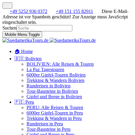
+49 5252 936 0372
+49 151 155 82911
Diese E-Mail-
Adresse ist vor Spambots geschützt! Zur Anzeige muss JavaScript
eingeschaltet sein.
Suchen
Mobile Menu Toggle
🏠 Home
🇧🇴 Bolivien
BOLIVIEN: Alle Reisen & Touren
La Paz Tagestouren
6000er Gipfel-Touren Bolivien
Trekking & Wandern Bolivien
Rundreisen in Bolivien
Tour-Bausteine in Bolivien
Gipfel und Berge in Bolivien
🇵🇪 Peru
PERU: Alle Reisen & Touren
6000er Gipfel-Touren in Peru
Trekking & Wandern in Peru
Rundreisen in Peru
Tour-Bausteine in Peru
Gipfel und Berge in Peru