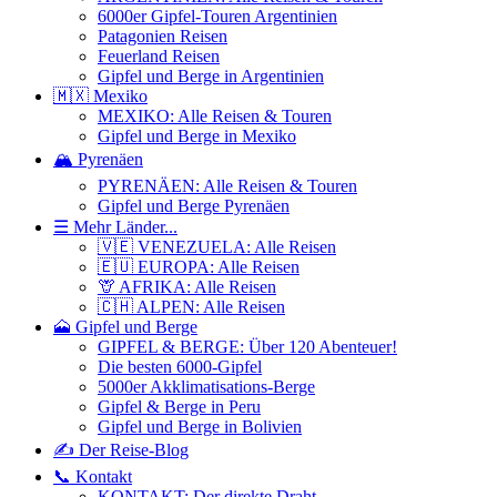
6000er Gipfel-Touren Argentinien
Patagonien Reisen
Feuerland Reisen
Gipfel und Berge in Argentinien
🇲🇽 Mexiko
MEXIKO: Alle Reisen & Touren
Gipfel und Berge in Mexiko
🏔️ Pyrenäen
PYRENÄEN: Alle Reisen & Touren
Gipfel und Berge Pyrenäen
☰ Mehr Länder...
🇻🇪 VENEZUELA: Alle Reisen
🇪🇺 EUROPA: Alle Reisen
🦒 AFRIKA: Alle Reisen
🇨🇭 ALPEN: Alle Reisen
🗻 Gipfel und Berge
GIPFEL & BERGE: Über 120 Abenteuer!
Die besten 6000-Gipfel
5000er Akklimatisations-Berge
Gipfel & Berge in Peru
Gipfel und Berge in Bolivien
✍️ Der Reise-Blog
📞 Kontakt
KONTAKT: Der direkte Draht