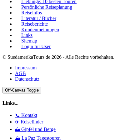
Lieblinge: 10 besten Touren
Persönliche Reiseplanung
Reiseinfos
Literatur / Bücher
Reiseberichte
Kundenmeinungen
Links
Sitemap
Login für User
© SuedamerikaTours.de 2026 - Alle Rechte vorbehalten.
Impressum
AGB
Datenschutz
Off-Canvas Toggle
Links...
📞 Kontakt
✈️ Reisefinder
🗻 Gipfel und Berge
⛰️ La Paz Tagestouren