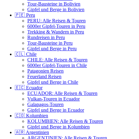
Tour-Bausteine in Bolivien
Gipfel und Berge in Bolivien
🇵🇪 Peru
PERU: Alle Reisen & Touren
6000er Gipfel-Touren in Peru
Trekking & Wandern in Peru
Rundreisen in Peru
Tour-Bausteine in Peru
Gipfel und Berge in Peru
🇨🇱 Chile
CHILE: Alle Reisen & Touren
6000er Gipfel-Touren in Chile
Patagonien Reisen
Feuerland Reisen
Gipfel und Berge in Chile
🇪🇨 Ecuador
ECUADOR: Alle Reisen & Touren
Vulkan-Touren in Ecuador
Galapagos-Touren
Gipfel und Berge in Ecuador
🇨🇴 Kolumbien
KOLUMBIEN: Alle Reisen & Touren
Gipfel und Berge in Kolumbien
🇦🇷 Argentinien
ARGENTINIEN: Alle Reisen & Touren