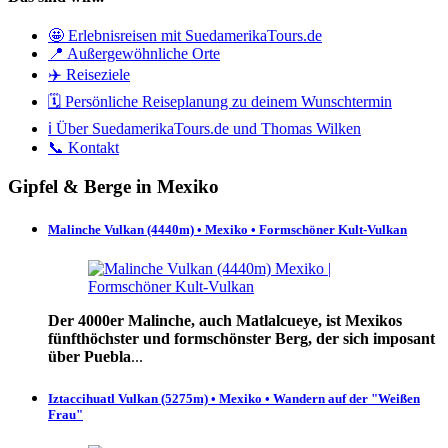
🤩 Erlebnisreisen mit SuedamerikaTours.de
📍 Außergewöhnliche Orte
✈️ Reiseziele
🗓️ Persönliche Reiseplanung zu deinem Wunschtermin
ℹ️ Über SuedamerikaTours.de und Thomas Wilken
📞 Kontakt
Gipfel & Berge in Mexiko
Malinche Vulkan (4440m) • Mexiko • Formschöner Kult-Vulkan
Der 4000er Malinche, auch Matlalcueye, ist Mexikos
fünfthöchster und formschönster Berg, der sich imposant
über Puebla
...
Iztaccihuatl Vulkan (5275m) • Mexiko • Wandern auf der "Weißen
Frau"