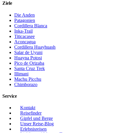
Ziele
Die Anden
Patagonien
Cordillera Blanca
Inka-Trail
Titicacasee
Aconcagua
Cordillera Huayhuash
Salar de Uyuni
Huayna Potosi
Pico de Orizaba
Santa Cruz Trek
Illimani
Machu Picchu
Chimborazo
Service
Kontakt
Reisefinder
Gipfel und Berge
Unser Reise-Blog
Erlebnisreisen