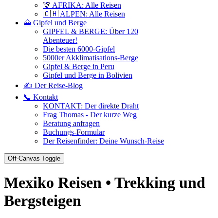
🦒 AFRIKA: Alle Reisen
🇨🇭 ALPEN: Alle Reisen
🗻 Gipfel und Berge
GIPFEL & BERGE: Über 120
Abenteuer!
Die besten 6000-Gipfel
5000er Akklimatisations-Berge
Gipfel & Berge in Peru
Gipfel und Berge in Bolivien
✍️ Der Reise-Blog
📞 Kontakt
KONTAKT: Der direkte Draht
Frag Thomas - Der kurze Weg
Beratung anfragen
Buchungs-Formular
Der Reisenfinder: Deine Wunsch-Reise
Off-Canvas Toggle
Mexiko Reisen • Trekking und
Bergsteigen