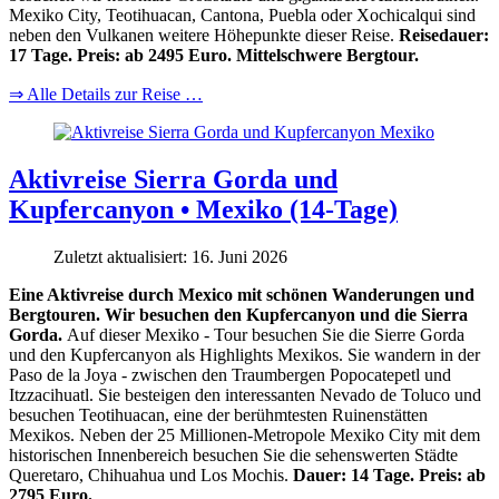
Mexiko City, Teotihuacan, Cantona, Puebla oder Xochicalqui sind
neben den Vulkanen weitere Höhepunkte dieser Reise.
Reisedauer:
17 Tage. Preis: ab 2495 Euro. Mittelschwere Bergtour.
⇒ Alle Details zur Reise …
Aktivreise Sierra Gorda und
Kupfercanyon • Mexiko (14-Tage)
Zuletzt aktualisiert: 16. Juni 2026
Eine Aktivreise durch Mexico mit schönen Wanderungen und
Bergtouren. Wir besuchen den Kupfercanyon und die Sierra
Gorda.
Auf dieser Mexiko - Tour besuchen Sie die Sierre Gorda
und den Kupfercanyon als Highlights Mexikos. Sie wandern in der
Paso de la Joya - zwischen den Traumbergen Popocatepetl und
Itzzacihuatl. Sie besteigen den interessanten Nevado de Toluco und
besuchen Teotihuacan, eine der berühmtesten Ruinenstätten
Mexikos. Neben der 25 Millionen-Metropole Mexiko City mit dem
historischen Innenbereich besuchen Sie die sehenswerten Städte
Queretaro, Chihuahua und Los Mochis.
Dauer: 14 Tage. Preis: ab
2795 Euro.