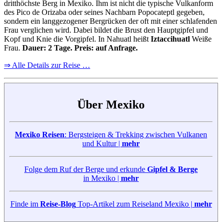
dritthöchste Berg in Mexiko. Ihm ist nicht die typische Vulkanform
des Pico de Orizaba oder seines Nachbarn Popocateptl gegeben,
sondern ein langgezogener Bergrücken der oft mit einer schlafenden
Frau verglichen wird. Dabei bildet die Brust den Hauptgipfel und
Kopf und Knie die Vorgipfel. In Nahuatl heißt
Iztaccihuatl
Weiße
Frau.
Dauer: 2 Tage. Preis: auf Anfrage.
⇒ Alle Details zur Reise …
Über Mexiko
Mexiko Reisen
: Bergsteigen & Trekking zwischen Vulkanen
und Kultur |
mehr
Folge dem Ruf der Berge und erkunde
Gipfel & Berge
in Mexiko |
mehr
Finde im
Reise-Blog
Top-Artikel zum Reiseland Mexiko |
mehr