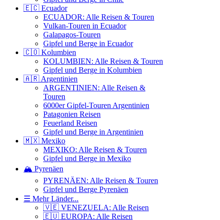
🇪🇨 Ecuador
ECUADOR: Alle Reisen & Touren
Vulkan-Touren in Ecuador
Galapagos-Touren
Gipfel und Berge in Ecuador
🇨🇴 Kolumbien
KOLUMBIEN: Alle Reisen & Touren
Gipfel und Berge in Kolumbien
🇦🇷 Argentinien
ARGENTINIEN: Alle Reisen &
Touren
6000er Gipfel-Touren Argentinien
Patagonien Reisen
Feuerland Reisen
Gipfel und Berge in Argentinien
🇲🇽 Mexiko
MEXIKO: Alle Reisen & Touren
Gipfel und Berge in Mexiko
🏔️ Pyrenäen
PYRENÄEN: Alle Reisen & Touren
Gipfel und Berge Pyrenäen
☰ Mehr Länder...
🇻🇪 VENEZUELA: Alle Reisen
🇪🇺 EUROPA: Alle Reisen