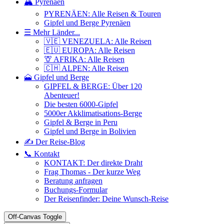
🏔️ Pyrenäen
PYRENÄEN: Alle Reisen & Touren
Gipfel und Berge Pyrenäen
☰ Mehr Länder...
🇻🇪 VENEZUELA: Alle Reisen
🇪🇺 EUROPA: Alle Reisen
🦒 AFRIKA: Alle Reisen
🇨🇭 ALPEN: Alle Reisen
🗻 Gipfel und Berge
GIPFEL & BERGE: Über 120
Abenteuer!
Die besten 6000-Gipfel
5000er Akklimatisations-Berge
Gipfel & Berge in Peru
Gipfel und Berge in Bolivien
✍️ Der Reise-Blog
📞 Kontakt
KONTAKT: Der direkte Draht
Frag Thomas - Der kurze Weg
Beratung anfragen
Buchungs-Formular
Der Reisenfinder: Deine Wunsch-Reise
Off-Canvas Toggle