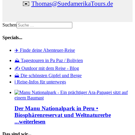
✉️
Thomas@SuedamerikaTours.de
Suchen
Specials...
✈️ Finde deine Abenteuer-Reise
⛰️ Tagestouren in Pa Paz / Bolivien
✍️ Outdoor mit dem Reise - Blog
🗻 Die schönsten Gipfel und Berge
ℹ️ Reise-Infos für unterwegs
Der Manu Nationalpark in Peru •
Biosphärenreservat und Weltnaturerbe
...weiterlesen
Das sind wir...