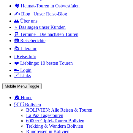
🏘️ Heimat-Touren in Ostwestfalen
✍️ Blog | Unser Reise-Blog
👥 Über uns
⭐ Das sagen unser Kunden
📆 Termine - Die nächsten Touren
📷 Reiseberichte
📚 Literatur
ℹ️ Reise-Info
❤️ Lieblinge: 10 besten Touren
🔑 Login
🔗 Links
Mobile Menu Toggle
🏠 Home
🇧🇴 Bolivien
BOLIVIEN: Alle Reisen & Touren
La Paz Tagestouren
6000er Gipfel-Touren Bolivien
Trekking & Wandern Bolivien
Rundreisen in Bolivien