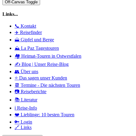
Off-Canvas Toggle
Links...
📞 Kontakt
✈️ Reisefinder
🗻 Gipfel und Berge
⛰️ La Paz Tagestouren
🏘️ Heimat-Touren in Ostwestfalen
✍️ Blog | Unser Reise-Blog
👥 Über uns
⭐ Das sagen unser Kunden
📆 Termine - Die nächsten Touren
📷 Reiseberichte
📚 Literatur
ℹ️ Reise-Info
❤️ Lieblinge: 10 besten Touren
🔑 Login
🔗 Links