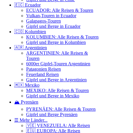
🇪🇨 Ecuador
ECUADOR: Alle Reisen & Touren
Vulkan-Touren in Ecuador
Galapagos-Touren
Gipfel und Berge in Ecuador
🇨🇴 Kolumbien
KOLUMBIEN: Alle Reisen & Touren
Gipfel und Berge in Kolumbien
🇦🇷 Argentinien
ARGENTINIEN: Alle Reisen &
Touren
6000er Gipfel-Touren Argentinien
Patagonien Reisen
Feuerland Reisen
Gipfel und Berge in Argentinien
🇲🇽 Mexiko
MEXIKO: Alle Reisen & Touren
Gipfel und Berge in Mexiko
🏔️ Pyrenäen
PYRENÄEN: Alle Reisen & Touren
Gipfel und Berge Pyrenäen
☰ Mehr Länder...
🇻🇪 VENEZUELA: Alle Reisen
🇪🇺 EUROPA: Alle Reisen