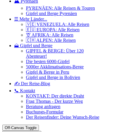
🏔️ Pyrenäen
PYRENÄEN: Alle Reisen & Touren
Gipfel und Berge Pyrenäen
☰ Mehr Länder...
🇻🇪 VENEZUELA: Alle Reisen
🇪🇺 EUROPA: Alle Reisen
🦒 AFRIKA: Alle Reisen
🇨🇭 ALPEN: Alle Reisen
🗻 Gipfel und Berge
GIPFEL & BERGE: Über 120
Abenteuer!
Die besten 6000-Gipfel
5000er Akklimatisations-Berge
Gipfel & Berge in Peru
Gipfel und Berge in Bolivien
✍️ Der Reise-Blog
📞 Kontakt
KONTAKT: Der direkte Draht
Frag Thomas - Der kurze Weg
Beratung anfragen
Buchungs-Formular
Der Reisenfinder: Deine Wunsch-Reise
Off-Canvas Toggle