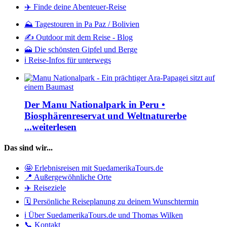
✈️ Finde deine Abenteuer-Reise
⛰️ Tagestouren in Pa Paz / Bolivien
✍️ Outdoor mit dem Reise - Blog
🗻 Die schönsten Gipfel und Berge
ℹ️ Reise-Infos für unterwegs
Der Manu Nationalpark in Peru •
Biosphärenreservat und Weltnaturerbe
...weiterlesen
Das sind wir...
🤩 Erlebnisreisen mit SuedamerikaTours.de
📍 Außergewöhnliche Orte
✈️ Reiseziele
🗓️ Persönliche Reiseplanung zu deinem Wunschtermin
ℹ️ Über SuedamerikaTours.de und Thomas Wilken
📞 Kontakt