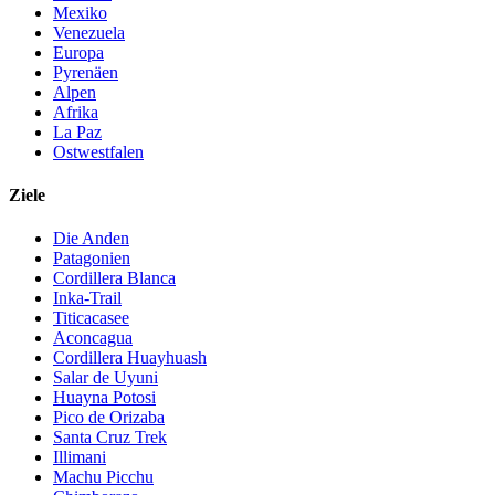
Mexiko
Venezuela
Europa
Pyrenäen
Alpen
Afrika
La Paz
Ostwestfalen
Ziele
Die Anden
Patagonien
Cordillera Blanca
Inka-Trail
Titicacasee
Aconcagua
Cordillera Huayhuash
Salar de Uyuni
Huayna Potosi
Pico de Orizaba
Santa Cruz Trek
Illimani
Machu Picchu