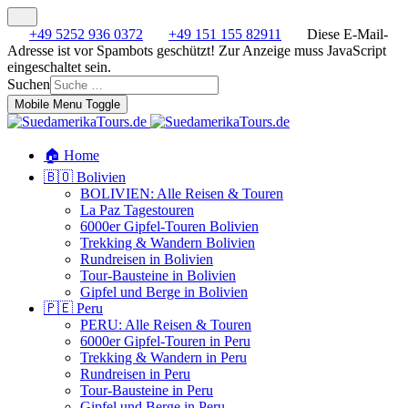
+49 5252 936 0372
+49 151 155 82911
Diese E-Mail-
Adresse ist vor Spambots geschützt! Zur Anzeige muss JavaScript
eingeschaltet sein.
Suchen
Mobile Menu Toggle
🏠 Home
🇧🇴 Bolivien
BOLIVIEN: Alle Reisen & Touren
La Paz Tagestouren
6000er Gipfel-Touren Bolivien
Trekking & Wandern Bolivien
Rundreisen in Bolivien
Tour-Bausteine in Bolivien
Gipfel und Berge in Bolivien
🇵🇪 Peru
PERU: Alle Reisen & Touren
6000er Gipfel-Touren in Peru
Trekking & Wandern in Peru
Rundreisen in Peru
Tour-Bausteine in Peru
Gipfel und Berge in Peru