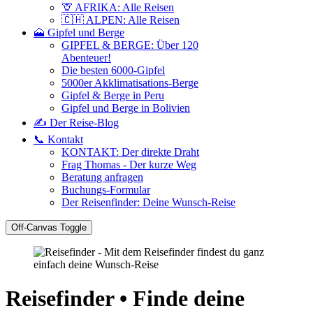
🦒 AFRIKA: Alle Reisen
🇨🇭 ALPEN: Alle Reisen
🗻 Gipfel und Berge
GIPFEL & BERGE: Über 120
Abenteuer!
Die besten 6000-Gipfel
5000er Akklimatisations-Berge
Gipfel & Berge in Peru
Gipfel und Berge in Bolivien
✍️ Der Reise-Blog
📞 Kontakt
KONTAKT: Der direkte Draht
Frag Thomas - Der kurze Weg
Beratung anfragen
Buchungs-Formular
Der Reisenfinder: Deine Wunsch-Reise
Off-Canvas Toggle
Reisefinder • Finde deine