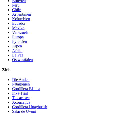
Bolivien
Peru
Chile
Argentinien
Kolumbien
Ecuador
Mexiko
Venezuela
Europa
Pyrenäen
Alpen
Afrika
La Paz
Ostwestfalen
Ziele
Die Anden
Patagonien
Cordillera Blanca
Inka-Trail
Titicacasee
Aconcagua
Cordillera Huayhuash
Salar de Uyuni