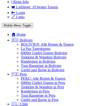
ℹ️ Reise-Info
❤️ Lieblinge: 10 besten Touren
🔑 Login
🔗 Links
Mobile Menu Toggle
🏠 Home
🇧🇴 Bolivien
BOLIVIEN: Alle Reisen & Touren
La Paz Tagestouren
6000er Gipfel-Touren Bolivien
Trekking & Wandern Bolivien
Rundreisen in Bolivien
Tour-Bausteine in Bolivien
Gipfel und Berge in Bolivien
🇵🇪 Peru
PERU: Alle Reisen & Touren
6000er Gipfel-Touren in Peru
Trekking & Wandern in Peru
Rundreisen in Peru
Tour-Bausteine in Peru
Gipfel und Berge in Peru
🇨🇱 Chile