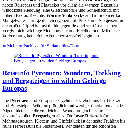
neben Reisepass und Flugticket vor allem die warmen Essentials:
winddichte Kleidung, eine Gletscherbrille und Sonnenschutz mit
hohem Faktor. Beachte:
Warme Schlafsäcke
sind in Südamerika
Mangelware – bringe deinen eigenen mit! Pickel und Steigeisen für
die großen Gipfel kannst du hingegen flexibel vor Ort ausleihen.
Vergiss nicht wichtige Medikamente und Kreditkarten. Mit dieser
Vorbereitung kann dein Abenteuer stressfrei beginnen.
⇒ Mehr zu Packliste für Südamerika-Touren
Reiseinfo Pyrenäen: Wandern, Trekking
und Bergsteigen im wilden Gebirge
Europas
Die
Pyrenäen
sind Europas bestgehütetes Geheimnis für Trekker
und Bergsteiger. Wild, ursprünglich und weniger überlaufen als die
Alpen, bieten sie dir von leichten Wanderungen bis zum
anspruchsvollen
Bergsteigen
alles. Die
beste Reisezeit
für
Mehrtagestouren, Klettern und Gipfelglück ist der späte Frühling bis
frühe Herbst (Juni bis September). Wir zeigen dir die schönsten