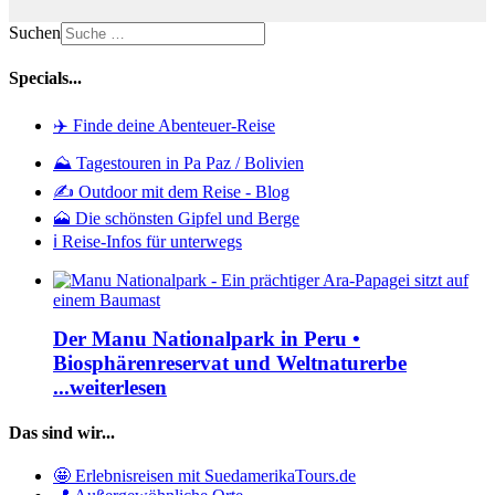
Suchen
Specials...
✈️ Finde deine Abenteuer-Reise
⛰️ Tagestouren in Pa Paz / Bolivien
✍️ Outdoor mit dem Reise - Blog
🗻 Die schönsten Gipfel und Berge
ℹ️ Reise-Infos für unterwegs
Der Manu Nationalpark in Peru •
Biosphärenreservat und Weltnaturerbe
...weiterlesen
Das sind wir...
🤩 Erlebnisreisen mit SuedamerikaTours.de