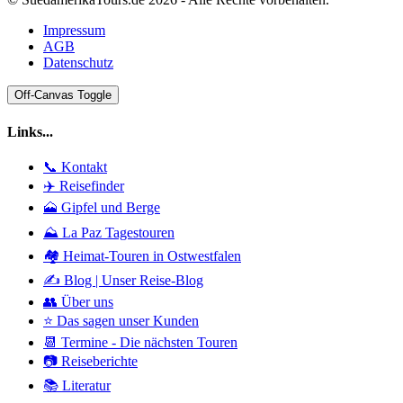
Impressum
AGB
Datenschutz
Off-Canvas Toggle
Links...
📞 Kontakt
✈️ Reisefinder
🗻 Gipfel und Berge
⛰️ La Paz Tagestouren
🏘️ Heimat-Touren in Ostwestfalen
✍️ Blog | Unser Reise-Blog
👥 Über uns
⭐ Das sagen unser Kunden
📆 Termine - Die nächsten Touren
📷 Reiseberichte
📚 Literatur