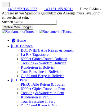
+49 5252 936 0372
+49 151 155 82911
Diese E-Mail-
Adresse ist vor Spambots geschützt! Zur Anzeige muss JavaScript
eingeschaltet sein.
Suchen
Mobile Menu Toggle
🏠 Home
🇧🇴 Bolivien
BOLIVIEN: Alle Reisen & Touren
La Paz Tagestouren
6000er Gipfel-Touren Bolivien
Trekking & Wandern Bolivien
Rundreisen in Bolivien
Tour-Bausteine in Bolivien
Gipfel und Berge in Bolivien
🇵🇪 Peru
PERU: Alle Reisen & Touren
6000er Gipfel-Touren in Peru
Trekking & Wandern in Peru
Rundreisen in Peru
Tour-Bausteine in Peru
Gipfel und Berge in Peru