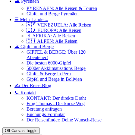
🏔️ Pyrenäen
PYRENÄEN: Alle Reisen & Touren
Gipfel und Berge Pyrenäen
☰ Mehr Länder...
🇻🇪 VENEZUELA: Alle Reisen
🇪🇺 EUROPA: Alle Reisen
🦒 AFRIKA: Alle Reisen
🇨🇭 ALPEN: Alle Reisen
🗻 Gipfel und Berge
GIPFEL & BERGE: Über 120
Abenteuer!
Die besten 6000-Gipfel
5000er Akklimatisations-Berge
Gipfel & Berge in Peru
Gipfel und Berge in Bolivien
✍️ Der Reise-Blog
📞 Kontakt
KONTAKT: Der direkte Draht
Frag Thomas - Der kurze Weg
Beratung anfragen
Buchungs-Formular
Der Reisenfinder: Deine Wunsch-Reise
Off-Canvas Toggle