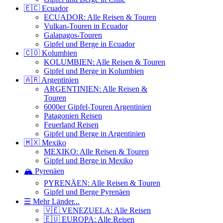
🇪🇨 Ecuador
ECUADOR: Alle Reisen & Touren
Vulkan-Touren in Ecuador
Galapagos-Touren
Gipfel und Berge in Ecuador
🇨🇴 Kolumbien
KOLUMBIEN: Alle Reisen & Touren
Gipfel und Berge in Kolumbien
🇦🇷 Argentinien
ARGENTINIEN: Alle Reisen &
Touren
6000er Gipfel-Touren Argentinien
Patagonien Reisen
Feuerland Reisen
Gipfel und Berge in Argentinien
🇲🇽 Mexiko
MEXIKO: Alle Reisen & Touren
Gipfel und Berge in Mexiko
🏔️ Pyrenäen
PYRENÄEN: Alle Reisen & Touren
Gipfel und Berge Pyrenäen
☰ Mehr Länder...
🇻🇪 VENEZUELA: Alle Reisen
🇪🇺 EUROPA: Alle Reisen