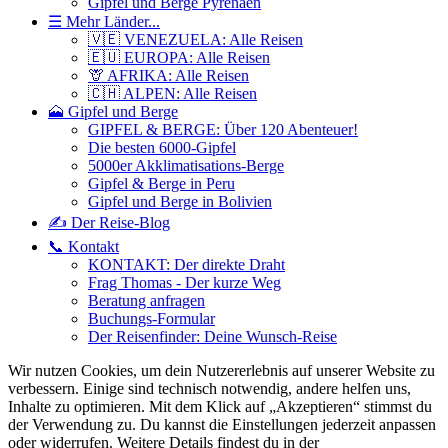
Gipfel und Berge Pyrenäen
☰ Mehr Länder...
🇻🇪 VENEZUELA: Alle Reisen
🇪🇺 EUROPA: Alle Reisen
🦒 AFRIKA: Alle Reisen
🇨🇭 ALPEN: Alle Reisen
🗻 Gipfel und Berge
GIPFEL & BERGE: Über 120 Abenteuer!
Die besten 6000-Gipfel
5000er Akklimatisations-Berge
Gipfel & Berge in Peru
Gipfel und Berge in Bolivien
✍️ Der Reise-Blog
📞 Kontakt
KONTAKT: Der direkte Draht
Frag Thomas - Der kurze Weg
Beratung anfragen
Buchungs-Formular
Der Reisenfinder: Deine Wunsch-Reise
Wir nutzen Cookies, um dein Nutzererlebnis auf unserer Website zu
verbessern. Einige sind technisch notwendig, andere helfen uns,
Inhalte zu optimieren.
Mit dem Klick auf „Akzeptieren“ stimmst du
der Verwendung zu. Du kannst die Einstellungen jederzeit anpassen
oder widerrufen. Weitere Details findest du in der