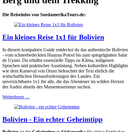
Berg und dein Trekking
Die Reiseinfos von SuedamerikaTours.de:
Ein kleines Reise 1x1 für Bolivien
In diesem kompakten Guide entdeckst du das authentische Bolivien
- vom schneebedeckten Huayna Potosí bis zum spiegelglatten Salar
de Uyuni. Du erhältst essenzielle Tipps zu Klima, indigenen
Sprachen und praktischer Ausrüstung. Neben kulturellen Highlights
wie dem Karneval von Oruro beleuchtet der Text ehrlich die
wirtschaftlichen Herausforderungen des Landes. Ein
unverzichtbares 1x1 für alle, die das Abenteuer im wilden Herzen
der Anden abseits des Massentourismus suchen.
Weiterlesen …
Bolivien - Ein echter Geheimtipp
Bolivien
ist der
Geheimtipp
in
Südamerika
für aktive Entdecker,