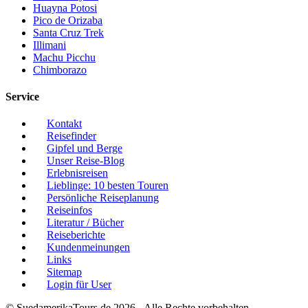
Huayna Potosi
Pico de Orizaba
Santa Cruz Trek
Illimani
Machu Picchu
Chimborazo
Service
Kontakt
Reisefinder
Gipfel und Berge
Unser Reise-Blog
Erlebnisreisen
Lieblinge: 10 besten Touren
Persönliche Reiseplanung
Reiseinfos
Literatur / Bücher
Reiseberichte
Kundenmeinungen
Links
Sitemap
Login für User
© SuedamerikaTours.de 2026 - Alle Rechte vorbehalten.