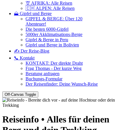
🦒 AFRIKA: Alle Reisen
🇨🇭 ALPEN: Alle Reisen
🗻 Gipfel und Berge
GIPFEL & BERGE: Über 120
Abenteuer!
Die besten 6000-Gipfel
5000er Akklimatisations-Berge
Gipfel & Berge in Peru
Gipfel und Berge in Bolivien
✍️ Der Reise-Blog
📞 Kontakt
KONTAKT: Der direkte Draht
Frag Thomas - Der kurze Weg
Beratung anfragen
Buchungs-Formular
Der Reisenfinder: Deine Wunsch-Reise
Off-Canvas Toggle
Reiseinfo • Alles für deinen