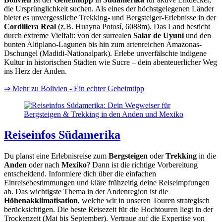
die Ursprünglichkeit suchen. Als eines der höchstgelegenen Länder
bietet es unvergessliche Trekking- und Bergsteiger-Erlebnisse in der
Cordillera Real
(z.B. Huayna Potosí, 6088m). Das Land besticht
durch extreme Vielfalt: von der surrealen
Salar de Uyuni
und den
bunten Altiplano-Lagunen bis hin zum artenreichen Amazonas-
Dschungel (Madidi-Nationalpark). Erlebe unverfälschte indigene
Kultur in historischen Städten wie Sucre – dein abenteuerlicher Weg
ins Herz der Anden.
⇒ Mehr zu Bolivien - Ein echter Geheimtipp
Reiseinfos Südamerika
Du planst eine Erlebnisreise zum
Bergsteigen
oder
Trekking
in die
Anden
oder nach
Mexiko
? Dann ist die richtige Vorbereitung
entscheidend. Informiere dich über die einfachen
Einreisebestimmungen und kläre frühzeitig deine Reiseimpfungen
ab. Das wichtigste Thema in der Andenregion ist die
Höhenakklimatisation
, welche wir in unseren Touren strategisch
berücksichtigen. Die beste Reisezeit für die Hochtouren liegt in der
Trockenzeit (Mai bis September). Vertraue auf die Expertise von