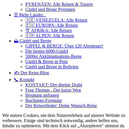
PYRENÄEN: Alle Reisen & Touren
Gipfel und Berge Pyrenäen
☰ Mehr Länder...
🇻🇪 VENEZUELA: Alle Reisen
🇪🇺 EUROPA: Alle Reisen
🦒 AFRIKA: Alle Reisen
🇨🇭 ALPEN: Alle Reisen
🗻 Gipfel und Berge
GIPFEL & BERGE: Über 120 Abenteuer!
Die besten 6000-Gipfel
5000er Akklimatisations-Berge
Gipfel & Berge in Peru
Gipfel und Berge in Bolivien
✍️ Der Reise-Blog
📞 Kontakt
KONTAKT: Der direkte Draht
Frag Thomas - Der kurze Weg
Beratung anfragen
Buchungs-Formular
Der Reisenfinder: Deine Wunsch-Reise
Wir nutzen Cookies, um dein Nutzererlebnis auf unserer Website zu
verbessern. Einige sind technisch notwendig, andere helfen uns,
Inhalte zu optimieren.
Mit dem Klick auf „Akzeptieren“ stimmst du