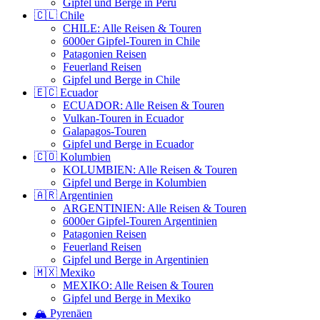
Gipfel und Berge in Peru
🇨🇱 Chile
CHILE: Alle Reisen & Touren
6000er Gipfel-Touren in Chile
Patagonien Reisen
Feuerland Reisen
Gipfel und Berge in Chile
🇪🇨 Ecuador
ECUADOR: Alle Reisen & Touren
Vulkan-Touren in Ecuador
Galapagos-Touren
Gipfel und Berge in Ecuador
🇨🇴 Kolumbien
KOLUMBIEN: Alle Reisen & Touren
Gipfel und Berge in Kolumbien
🇦🇷 Argentinien
ARGENTINIEN: Alle Reisen & Touren
6000er Gipfel-Touren Argentinien
Patagonien Reisen
Feuerland Reisen
Gipfel und Berge in Argentinien
🇲🇽 Mexiko
MEXIKO: Alle Reisen & Touren
Gipfel und Berge in Mexiko
🏔️ Pyrenäen