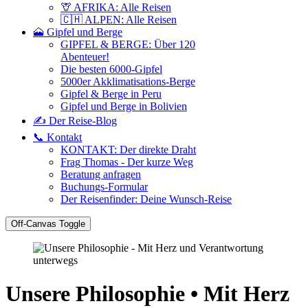
🦒 AFRIKA: Alle Reisen
🇨🇭 ALPEN: Alle Reisen
🗻 Gipfel und Berge
GIPFEL & BERGE: Über 120
Abenteuer!
Die besten 6000-Gipfel
5000er Akklimatisations-Berge
Gipfel & Berge in Peru
Gipfel und Berge in Bolivien
✍️ Der Reise-Blog
📞 Kontakt
KONTAKT: Der direkte Draht
Frag Thomas - Der kurze Weg
Beratung anfragen
Buchungs-Formular
Der Reisenfinder: Deine Wunsch-Reise
Off-Canvas Toggle
Unsere Philosophie • Mit Herz