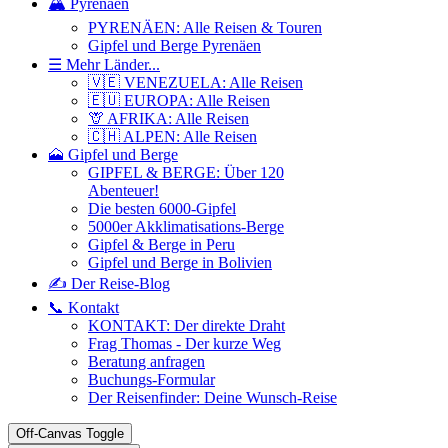
🏔️ Pyrenäen
PYRENÄEN: Alle Reisen & Touren
Gipfel und Berge Pyrenäen
☰ Mehr Länder...
🇻🇪 VENEZUELA: Alle Reisen
🇪🇺 EUROPA: Alle Reisen
🦒 AFRIKA: Alle Reisen
🇨🇭 ALPEN: Alle Reisen
🗻 Gipfel und Berge
GIPFEL & BERGE: Über 120
Abenteuer!
Die besten 6000-Gipfel
5000er Akklimatisations-Berge
Gipfel & Berge in Peru
Gipfel und Berge in Bolivien
✍️ Der Reise-Blog
📞 Kontakt
KONTAKT: Der direkte Draht
Frag Thomas - Der kurze Weg
Beratung anfragen
Buchungs-Formular
Der Reisenfinder: Deine Wunsch-Reise
Off-Canvas Toggle