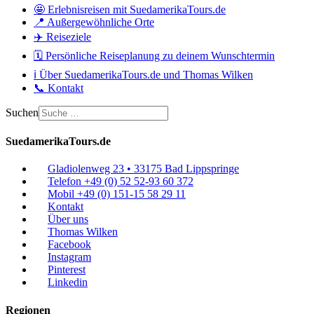
🤩 Erlebnisreisen mit SuedamerikaTours.de
📍 Außergewöhnliche Orte
✈️ Reiseziele
🗓️ Persönliche Reiseplanung zu deinem Wunschtermin
ℹ️ Über SuedamerikaTours.de und Thomas Wilken
📞 Kontakt
Suchen
SuedamerikaTours.de
Gladiolenweg 23 • 33175 Bad Lippspringe
Telefon +49 (0) 52 52-93 60 372
Mobil +49 (0) 151-15 58 29 11
Kontakt
Über uns
Thomas Wilken
Facebook
Instagram
Pinterest
Linkedin
Regionen