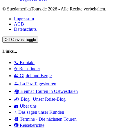
© SuedamerikaTours.de 2026 - Alle Rechte vorbehalten.
Impressum
AGB
Datenschutz
Off-Canvas Toggle
Links...
📞 Kontakt
✈️ Reisefinder
🗻 Gipfel und Berge
⛰️ La Paz Tagestouren
🏘️ Heimat-Touren in Ostwestfalen
✍️ Blog | Unser Reise-Blog
👥 Über uns
⭐ Das sagen unser Kunden
📆 Termine - Die nächsten Touren
📷 Reiseberichte