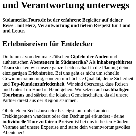
und Verantwortung unterwegs
SüdamerikaTours.de ist der erfahrene Begleiter auf deiner
Reise - mit Herz, Verantwortung und tiefem Respekt für Land
und Leute.
Erlebnisreisen für Entdecker
Du träumst von den majestätischen
Gipfeln der Anden
und
authentischen
Abenteuern in Südamerika
? Als
inhabergeführtes
Team
stecken wir unsere ganze Leidenschaft in die Planung deiner
einzigartigen Erlebnisreise. Bei uns geht es nicht um schnelle
Gewinnmaximierung, sondern um höchste Qualität, deine Sicherheit
und
Top-Kundenzufriedenheit
. Wir sind überzeugt, dass Reisen
und Gutes Tun Hand in Hand gehen: Wir setzen auf
nachhaltigen
Tourismus
und stärken die lokalen Gemeinschaften, da all unsere
Partner direkt aus der Region stammen.
Ob du einen Sechstausender besteigst, auf unbekannten
Trekkingrouten wanderst oder den Dschungel erkundest - deine
individuelle Tour zu fairen Preisen
ist bei uns in besten Händen.
Vertraue auf unsere Expertise und starte dein verantwortungsvolles
Abenteuer!