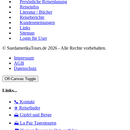
Persönliche Reiseplanung
Reiseinfos
Literatur / Bücher
Reiseberichte
Kundenmeinungen
Links
Sitemap
Login für User
© SuedamerikaTours.de 2026 - Alle Rechte vorbehalten.
Impressum
AGB
Datenschutz
Off-Canvas Toggle
Links...
📞 Kontakt
✈️ Reisefinder
🗻 Gipfel und Berge
⛰️ La Paz Tagestouren