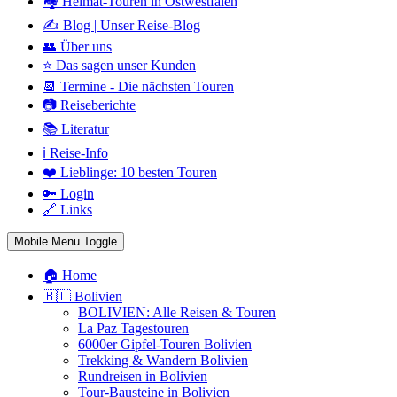
🏘️ Heimat-Touren in Ostwestfalen
✍️ Blog | Unser Reise-Blog
👥 Über uns
⭐ Das sagen unser Kunden
📆 Termine - Die nächsten Touren
📷 Reiseberichte
📚 Literatur
ℹ️ Reise-Info
❤️ Lieblinge: 10 besten Touren
🔑 Login
🔗 Links
Mobile Menu Toggle
🏠 Home
🇧🇴 Bolivien
BOLIVIEN: Alle Reisen & Touren
La Paz Tagestouren
6000er Gipfel-Touren Bolivien
Trekking & Wandern Bolivien
Rundreisen in Bolivien
Tour-Bausteine in Bolivien