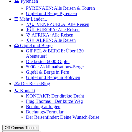
🏔️ Pyrenäen
PYRENÄEN: Alle Reisen & Touren
Gipfel und Berge Pyrenäen
☰ Mehr Länder...
🇻🇪 VENEZUELA: Alle Reisen
🇪🇺 EUROPA: Alle Reisen
🦒 AFRIKA: Alle Reisen
🇨🇭 ALPEN: Alle Reisen
🗻 Gipfel und Berge
GIPFEL & BERGE: Über 120
Abenteuer!
Die besten 6000-Gipfel
5000er Akklimatisations-Berge
Gipfel & Berge in Peru
Gipfel und Berge in Bolivien
✍️ Der Reise-Blog
📞 Kontakt
KONTAKT: Der direkte Draht
Frag Thomas - Der kurze Weg
Beratung anfragen
Buchungs-Formular
Der Reisenfinder: Deine Wunsch-Reise
Off-Canvas Toggle