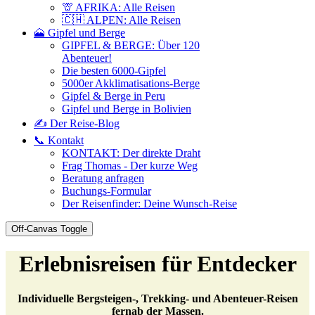
🦒 AFRIKA: Alle Reisen
🇨🇭 ALPEN: Alle Reisen
🗻 Gipfel und Berge
GIPFEL & BERGE: Über 120
Abenteuer!
Die besten 6000-Gipfel
5000er Akklimatisations-Berge
Gipfel & Berge in Peru
Gipfel und Berge in Bolivien
✍️ Der Reise-Blog
📞 Kontakt
KONTAKT: Der direkte Draht
Frag Thomas - Der kurze Weg
Beratung anfragen
Buchungs-Formular
Der Reisenfinder: Deine Wunsch-Reise
Off-Canvas Toggle
Erlebnisreisen für Entdecker
Individuelle Bergsteigen-, Trekking- und Abenteuer-Reisen
fernab der Massen.