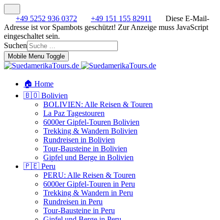
+49 5252 936 0372
+49 151 155 82911
Diese E-Mail-
Adresse ist vor Spambots geschützt! Zur Anzeige muss JavaScript
eingeschaltet sein.
Suchen
Mobile Menu Toggle
🏠 Home
🇧🇴 Bolivien
BOLIVIEN: Alle Reisen & Touren
La Paz Tagestouren
6000er Gipfel-Touren Bolivien
Trekking & Wandern Bolivien
Rundreisen in Bolivien
Tour-Bausteine in Bolivien
Gipfel und Berge in Bolivien
🇵🇪 Peru
PERU: Alle Reisen & Touren
6000er Gipfel-Touren in Peru
Trekking & Wandern in Peru
Rundreisen in Peru
Tour-Bausteine in Peru
Gipfel und Berge in Peru