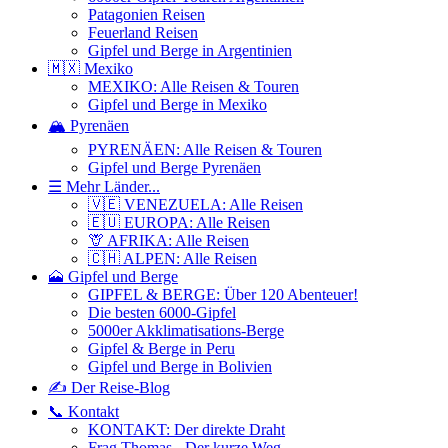
Patagonien Reisen
Feuerland Reisen
Gipfel und Berge in Argentinien
🇲🇽 Mexiko
MEXIKO: Alle Reisen & Touren
Gipfel und Berge in Mexiko
🏔️ Pyrenäen
PYRENÄEN: Alle Reisen & Touren
Gipfel und Berge Pyrenäen
☰ Mehr Länder...
🇻🇪 VENEZUELA: Alle Reisen
🇪🇺 EUROPA: Alle Reisen
🦒 AFRIKA: Alle Reisen
🇨🇭 ALPEN: Alle Reisen
🗻 Gipfel und Berge
GIPFEL & BERGE: Über 120 Abenteuer!
Die besten 6000-Gipfel
5000er Akklimatisations-Berge
Gipfel & Berge in Peru
Gipfel und Berge in Bolivien
✍️ Der Reise-Blog
📞 Kontakt
KONTAKT: Der direkte Draht
Frag Thomas - Der kurze Weg