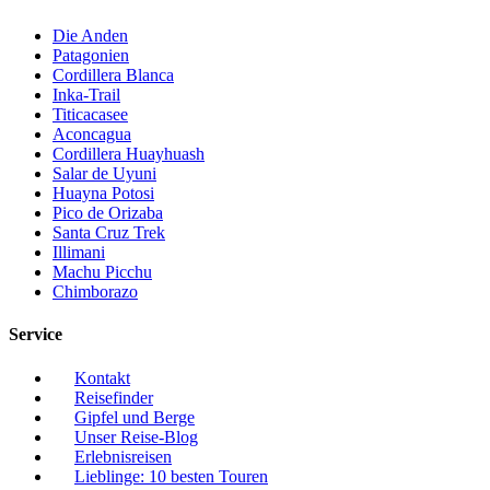
Die Anden
Patagonien
Cordillera Blanca
Inka-Trail
Titicacasee
Aconcagua
Cordillera Huayhuash
Salar de Uyuni
Huayna Potosi
Pico de Orizaba
Santa Cruz Trek
Illimani
Machu Picchu
Chimborazo
Service
Kontakt
Reisefinder
Gipfel und Berge
Unser Reise-Blog
Erlebnisreisen
Lieblinge: 10 besten Touren