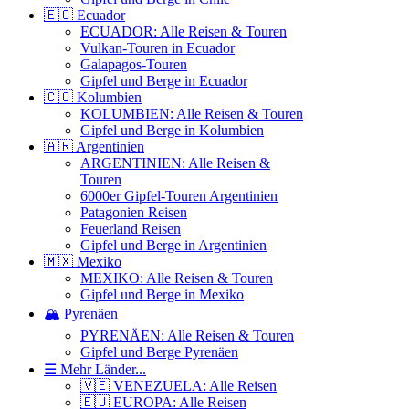
🇪🇨 Ecuador
ECUADOR: Alle Reisen & Touren
Vulkan-Touren in Ecuador
Galapagos-Touren
Gipfel und Berge in Ecuador
🇨🇴 Kolumbien
KOLUMBIEN: Alle Reisen & Touren
Gipfel und Berge in Kolumbien
🇦🇷 Argentinien
ARGENTINIEN: Alle Reisen &
Touren
6000er Gipfel-Touren Argentinien
Patagonien Reisen
Feuerland Reisen
Gipfel und Berge in Argentinien
🇲🇽 Mexiko
MEXIKO: Alle Reisen & Touren
Gipfel und Berge in Mexiko
🏔️ Pyrenäen
PYRENÄEN: Alle Reisen & Touren
Gipfel und Berge Pyrenäen
☰ Mehr Länder...
🇻🇪 VENEZUELA: Alle Reisen
🇪🇺 EUROPA: Alle Reisen