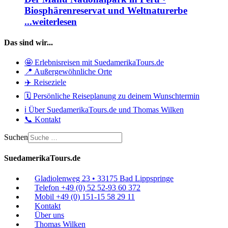
Biosphärenreservat und Weltnaturerbe
...weiterlesen
Das sind wir...
🤩 Erlebnisreisen mit SuedamerikaTours.de
📍 Außergewöhnliche Orte
✈️ Reiseziele
🗓️ Persönliche Reiseplanung zu deinem Wunschtermin
ℹ️ Über SuedamerikaTours.de und Thomas Wilken
📞 Kontakt
Suchen
SuedamerikaTours.de
Gladiolenweg 23 • 33175 Bad Lippspringe
Telefon +49 (0) 52 52-93 60 372
Mobil +49 (0) 151-15 58 29 11
Kontakt
Über uns
Thomas Wilken