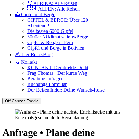
🦒 AFRIKA: Alle Reisen
🇨🇭 ALPEN: Alle Reisen
🗻 Gipfel und Berge
GIPFEL & BERGE: Über 120
Abenteuer!
Die besten 6000-Gipfel
5000er Akklimatisations-Berge
Gipfel & Berge in Peru
Gipfel und Berge in Bolivien
✍️ Der Reise-Blog
📞 Kontakt
KONTAKT: Der direkte Draht
Frag Thomas - Der kurze Weg
Beratung anfragen
Buchungs-Formular
Der Reisenfinder: Deine Wunsch-Reise
Off-Canvas Toggle
Anfrage • Plane deine