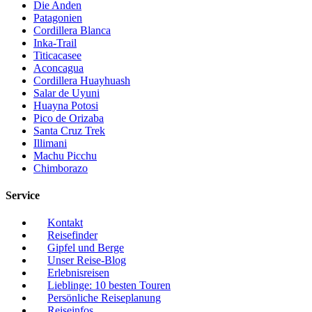
Die Anden
Patagonien
Cordillera Blanca
Inka-Trail
Titicacasee
Aconcagua
Cordillera Huayhuash
Salar de Uyuni
Huayna Potosi
Pico de Orizaba
Santa Cruz Trek
Illimani
Machu Picchu
Chimborazo
Service
Kontakt
Reisefinder
Gipfel und Berge
Unser Reise-Blog
Erlebnisreisen
Lieblinge: 10 besten Touren
Persönliche Reiseplanung
Reiseinfos