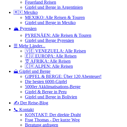
Feuerland Reisen
Gipfel und Berge in Argentinien
🇲🇽 Mexiko
MEXIKO: Alle Reisen & Touren
Gipfel und Berge in Mexiko
🏔️ Pyrenäen
PYRENÄEN: Alle Reisen & Touren
Gipfel und Berge Pyrenäen
☰ Mehr Länder...
🇻🇪 VENEZUELA: Alle Reisen
🇪🇺 EUROPA: Alle Reisen
🦒 AFRIKA: Alle Reisen
🇨🇭 ALPEN: Alle Reisen
🗻 Gipfel und Berge
GIPFEL & BERGE: Über 120 Abenteuer!
Die besten 6000-Gipfel
5000er Akklimatisations-Berge
Gipfel & Berge in Peru
Gipfel und Berge in Bolivien
✍️ Der Reise-Blog
📞 Kontakt
KONTAKT: Der direkte Draht
Frag Thomas - Der kurze Weg
Beratung anfragen