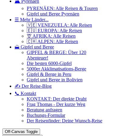
🏔️ Pyrenäen
PYRENÄEN: Alle Reisen & Touren
Gipfel und Berge Pyrenäen
☰ Mehr Länder...
🇻🇪 VENEZUELA: Alle Reisen
🇪🇺 EUROPA: Alle Reisen
🦒 AFRIKA: Alle Reisen
🇨🇭 ALPEN: Alle Reisen
🗻 Gipfel und Berge
GIPFEL & BERGE: Über 120
Abenteuer!
Die besten 6000-Gipfel
5000er Akklimatisations-Berge
Gipfel & Berge in Peru
Gipfel und Berge in Bolivien
✍️ Der Reise-Blog
📞 Kontakt
KONTAKT: Der direkte Draht
Frag Thomas - Der kurze Weg
Beratung anfragen
Buchungs-Formular
Der Reisenfinder: Deine Wunsch-Reise
Off-Canvas Toggle