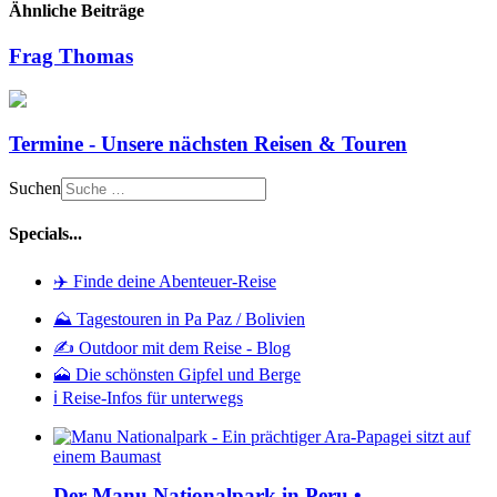
Ähnliche Beiträge
Frag Thomas
Termine - Unsere nächsten Reisen & Touren
Suchen
Specials...
✈️ Finde deine Abenteuer-Reise
⛰️ Tagestouren in Pa Paz / Bolivien
✍️ Outdoor mit dem Reise - Blog
🗻 Die schönsten Gipfel und Berge
ℹ️ Reise-Infos für unterwegs
Der Manu Nationalpark in Peru •