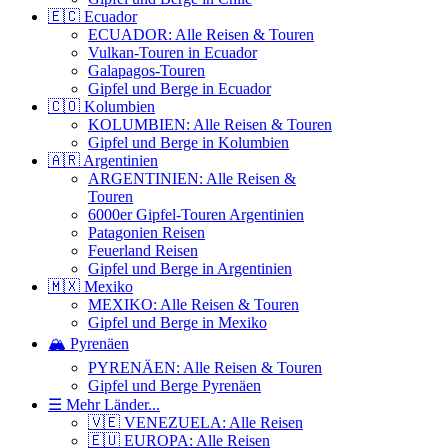
🇪🇨 Ecuador
ECUADOR: Alle Reisen & Touren
Vulkan-Touren in Ecuador
Galapagos-Touren
Gipfel und Berge in Ecuador
🇨🇴 Kolumbien
KOLUMBIEN: Alle Reisen & Touren
Gipfel und Berge in Kolumbien
🇦🇷 Argentinien
ARGENTINIEN: Alle Reisen &
Touren
6000er Gipfel-Touren Argentinien
Patagonien Reisen
Feuerland Reisen
Gipfel und Berge in Argentinien
🇲🇽 Mexiko
MEXIKO: Alle Reisen & Touren
Gipfel und Berge in Mexiko
🏔️ Pyrenäen
PYRENÄEN: Alle Reisen & Touren
Gipfel und Berge Pyrenäen
☰ Mehr Länder...
🇻🇪 VENEZUELA: Alle Reisen
🇪🇺 EUROPA: Alle Reisen