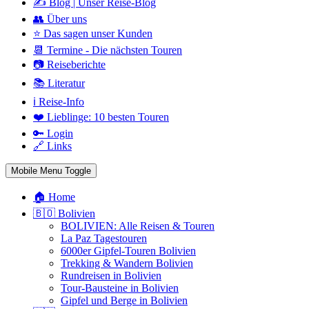
✍️ Blog | Unser Reise-Blog
👥 Über uns
⭐ Das sagen unser Kunden
📆 Termine - Die nächsten Touren
📷 Reiseberichte
📚 Literatur
ℹ️ Reise-Info
❤️ Lieblinge: 10 besten Touren
🔑 Login
🔗 Links
Mobile Menu Toggle
🏠 Home
🇧🇴 Bolivien
BOLIVIEN: Alle Reisen & Touren
La Paz Tagestouren
6000er Gipfel-Touren Bolivien
Trekking & Wandern Bolivien
Rundreisen in Bolivien
Tour-Bausteine in Bolivien
Gipfel und Berge in Bolivien