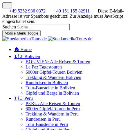
+49 5252 936 0372
+49 151 155 82911
Diese E-Mail-
Adresse ist vor Spambots geschützt! Zur Anzeige muss JavaScript
eingeschaltet sein.
Suchen
Mobile Menu Toggle
🏠 Home
🇧🇴 Bolivien
BOLIVIEN: Alle Reisen & Touren
La Paz Tagestouren
6000er Gipfel-Touren Bolivien
Trekking & Wandern Bolivien
Rundreisen in Bolivien
Tour-Bausteine in Bolivien
Gipfel und Berge in Bolivien
🇵🇪 Peru
PERU: Alle Reisen & Touren
6000er Gipfel-Touren in Peru
Trekking & Wandern in Peru
Rundreisen in Peru
Tour-Bausteine in Peru
Gipfel und Berge in Peru