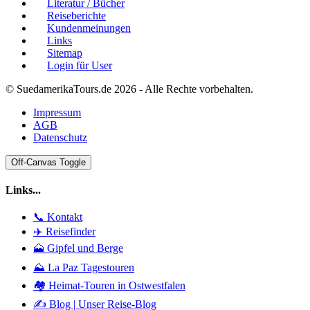
Literatur / Bücher
Reiseberichte
Kundenmeinungen
Links
Sitemap
Login für User
© SuedamerikaTours.de 2026 - Alle Rechte vorbehalten.
Impressum
AGB
Datenschutz
Off-Canvas Toggle
Links...
📞 Kontakt
✈️ Reisefinder
🗻 Gipfel und Berge
⛰️ La Paz Tagestouren
🏘️ Heimat-Touren in Ostwestfalen
✍️ Blog | Unser Reise-Blog