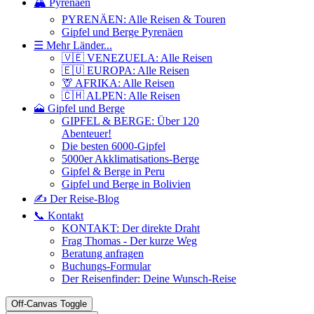
🏔️ Pyrenäen
PYRENÄEN: Alle Reisen & Touren
Gipfel und Berge Pyrenäen
☰ Mehr Länder...
🇻🇪 VENEZUELA: Alle Reisen
🇪🇺 EUROPA: Alle Reisen
🦒 AFRIKA: Alle Reisen
🇨🇭 ALPEN: Alle Reisen
🗻 Gipfel und Berge
GIPFEL & BERGE: Über 120
Abenteuer!
Die besten 6000-Gipfel
5000er Akklimatisations-Berge
Gipfel & Berge in Peru
Gipfel und Berge in Bolivien
✍️ Der Reise-Blog
📞 Kontakt
KONTAKT: Der direkte Draht
Frag Thomas - Der kurze Weg
Beratung anfragen
Buchungs-Formular
Der Reisenfinder: Deine Wunsch-Reise
Off-Canvas Toggle