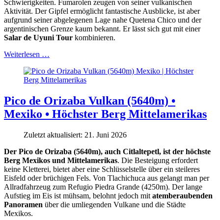
Schwierigkeiten. Fumarolen zeugen von seiner vulkanischen
Aktivität. Der Gipfel ermöglicht fantastische Ausblicke, ist aber
aufgrund seiner abgelegenen Lage nahe Quetena Chico und der
argentinischen Grenze kaum bekannt. Er lässt sich gut mit einer
Salar de Uyuni Tour
kombinieren.
Weiterlesen …
Pico de Orizaba Vulkan (5640m) •
Mexiko • Höchster Berg Mittelamerikas
Zuletzt aktualisiert: 21. Juni 2026
Der Pico de Orizaba (5640m), auch Citlaltepetl, ist der höchste
Berg Mexikos und Mittelamerikas
. Die Besteigung erfordert
keine Kletterei, bietet aber eine Schlüsselstelle über ein steileres
Eisfeld oder brüchigen Fels. Von Tlachichuca aus gelangt man per
Allradfahrzeug zum Refugio Piedra Grande (4250m). Der lange
Aufstieg im Eis ist mühsam, belohnt jedoch mit
atemberaubenden
Panoramen
über die umliegenden Vulkane und die Städte
Mexikos.