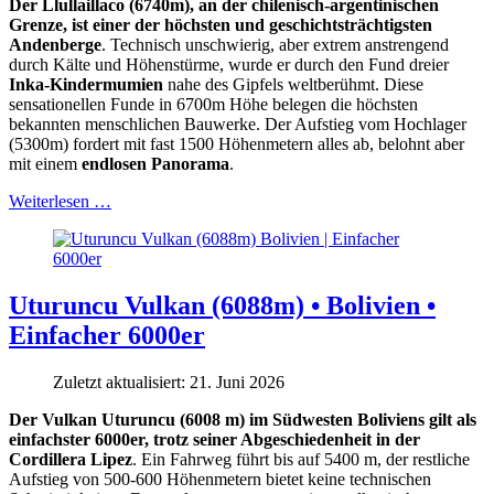
Der Llullaillaco (6740m), an der chilenisch-argentinischen
Grenze, ist einer der höchsten und geschichtsträchtigsten
Andenberge
. Technisch unschwierig, aber extrem anstrengend
durch Kälte und Höhenstürme, wurde er durch den Fund dreier
Inka-Kindermumien
nahe des Gipfels weltberühmt. Diese
sensationellen Funde in 6700m Höhe belegen die höchsten
bekannten menschlichen Bauwerke. Der Aufstieg vom Hochlager
(5300m) fordert mit fast 1500 Höhenmetern alles ab, belohnt aber
mit einem
endlosen Panorama
.
Weiterlesen …
Uturuncu Vulkan (6088m) • Bolivien •
Einfacher 6000er
Zuletzt aktualisiert: 21. Juni 2026
Der Vulkan Uturuncu (6008 m) im Südwesten Boliviens gilt als
einfachster 6000er, trotz seiner Abgeschiedenheit in der
Cordillera Lipez
. Ein Fahrweg führt bis auf 5400 m, der restliche
Aufstieg von 500-600 Höhenmetern bietet keine technischen