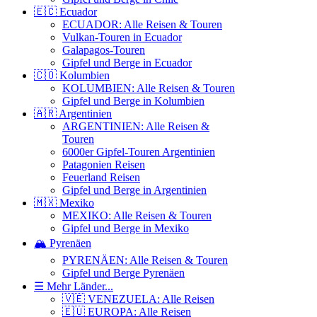
🇪🇨 Ecuador
ECUADOR: Alle Reisen & Touren
Vulkan-Touren in Ecuador
Galapagos-Touren
Gipfel und Berge in Ecuador
🇨🇴 Kolumbien
KOLUMBIEN: Alle Reisen & Touren
Gipfel und Berge in Kolumbien
🇦🇷 Argentinien
ARGENTINIEN: Alle Reisen &
Touren
6000er Gipfel-Touren Argentinien
Patagonien Reisen
Feuerland Reisen
Gipfel und Berge in Argentinien
🇲🇽 Mexiko
MEXIKO: Alle Reisen & Touren
Gipfel und Berge in Mexiko
🏔️ Pyrenäen
PYRENÄEN: Alle Reisen & Touren
Gipfel und Berge Pyrenäen
☰ Mehr Länder...
🇻🇪 VENEZUELA: Alle Reisen
🇪🇺 EUROPA: Alle Reisen