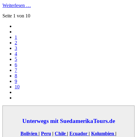
Weiterlesen …
Seite 1 von 10
1
2
3
4
5
6
7
8
9
10
Unterwegs mit SuedamerikaTours.de
Bolivien
|
Peru
|
Chile
|
Ecuador
|
Kolumbien
|