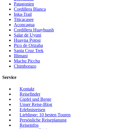
Patagonien
Cordillera Blanca
Inka-Trail
Titicacasee
Aconcagua
Cordillera Huayhuash
Salar de Uyuni
Huayna Potosi
Pico de Orizaba
Santa Cruz Trek
Illimani
Machu Picchu
Chimborazo
Service
Kontakt
Reisefinder
Gipfel und Berge
Unser Reise-Blog
Erlebnisreisen
Lieblinge: 10 besten Touren
Persönliche Reiseplanung
Reiseinfos