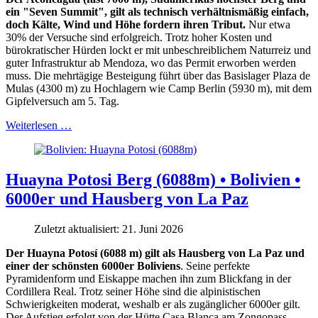
ein "Seven Summit", gilt als technisch verhältnismäßig einfach,
doch Kälte, Wind und Höhe fordern ihren Tribut.
Nur etwa
30% der Versuche sind erfolgreich. Trotz hoher Kosten und
bürokratischer Hürden lockt er mit unbeschreiblichem Naturreiz und
guter Infrastruktur ab Mendoza, wo das Permit erworben werden
muss. Die mehrtägige Besteigung führt über das Basislager Plaza de
Mulas (4300 m) zu Hochlagern wie Camp Berlin (5930 m), mit dem
Gipfelversuch am 5. Tag.
Weiterlesen …
Huayna Potosi Berg (6088m) • Bolivien •
6000er und Hausberg von La Paz
Zuletzt aktualisiert: 21. Juni 2026
Der Huayna Potosí (6088 m) gilt als Hausberg von La Paz und
einer der schönsten 6000er Boliviens
. Seine perfekte
Pyramidenform und Eiskappe machen ihn zum Blickfang in der
Cordillera Real. Trotz seiner Höhe sind die alpinistischen
Schwierigkeiten moderat, weshalb er als zugänglicher 6000er gilt.
Der Aufstieg erfolgt von der Hütte Casa Blanca am Zongopass.