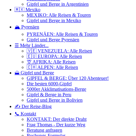
Gipfel und Berge in Argentinien
🇲🇽 Mexiko
MEXIKO: Alle Reisen & Touren
Gipfel und Berge in Mexiko
🏔️ Pyrenäen
PYRENÄEN: Alle Reisen & Touren
Gipfel und Berge Pyrenäen
☰ Mehr Länder...
🇻🇪 VENEZUELA: Alle Reisen
🇪🇺 EUROPA: Alle Reisen
🦒 AFRIKA: Alle Reisen
🇨🇭 ALPEN: Alle Reisen
🗻 Gipfel und Berge
GIPFEL & BERGE: Über 120 Abenteuer!
Die besten 6000-Gipfel
5000er Akklimatisations-Berge
Gipfel & Berge in Peru
Gipfel und Berge in Bolivien
✍️ Der Reise-Blog
📞 Kontakt
KONTAKT: Der direkte Draht
Frag Thomas - Der kurze Weg
Beratung anfragen
Buchungs-Formular