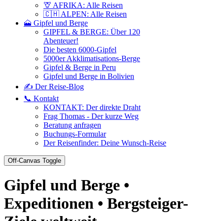
🦒 AFRIKA: Alle Reisen
🇨🇭 ALPEN: Alle Reisen
🗻 Gipfel und Berge
GIPFEL & BERGE: Über 120
Abenteuer!
Die besten 6000-Gipfel
5000er Akklimatisations-Berge
Gipfel & Berge in Peru
Gipfel und Berge in Bolivien
✍️ Der Reise-Blog
📞 Kontakt
KONTAKT: Der direkte Draht
Frag Thomas - Der kurze Weg
Beratung anfragen
Buchungs-Formular
Der Reisenfinder: Deine Wunsch-Reise
Off-Canvas Toggle
Gipfel und Berge •
Expeditionen • Bergsteiger-