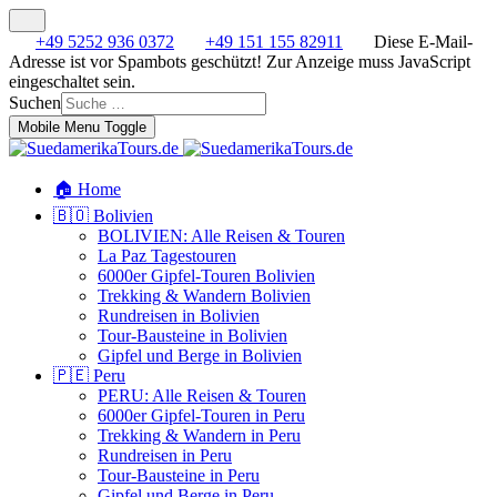
+49 5252 936 0372
+49 151 155 82911
Diese E-Mail-
Adresse ist vor Spambots geschützt! Zur Anzeige muss JavaScript
eingeschaltet sein.
Suchen
Mobile Menu Toggle
🏠 Home
🇧🇴 Bolivien
BOLIVIEN: Alle Reisen & Touren
La Paz Tagestouren
6000er Gipfel-Touren Bolivien
Trekking & Wandern Bolivien
Rundreisen in Bolivien
Tour-Bausteine in Bolivien
Gipfel und Berge in Bolivien
🇵🇪 Peru
PERU: Alle Reisen & Touren
6000er Gipfel-Touren in Peru
Trekking & Wandern in Peru
Rundreisen in Peru
Tour-Bausteine in Peru
Gipfel und Berge in Peru