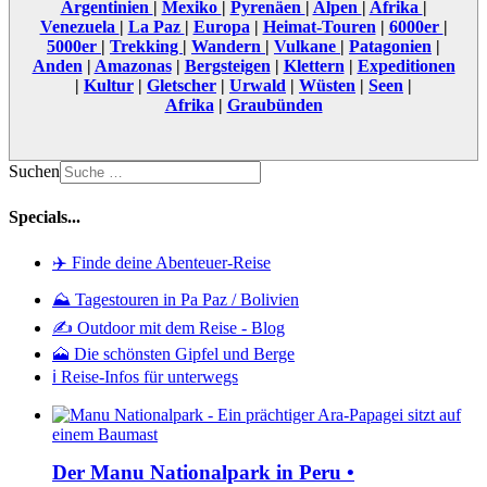
Argentinien
|
Mexiko
|
Pyrenäen
|
Alpen
|
Afrika
|
Venezuela
|
La Paz
|
Europa
|
Heimat-Touren
|
6000er
|
5000er
|
Trekking
|
Wandern
|
Vulkane
|
Patagonien
|
Anden
|
Amazonas
|
Bergsteigen
|
Klettern
|
Expeditionen
|
Kultur
|
Gletscher
|
Urwald
|
Wüsten
|
Seen
|
Afrika
|
Graubünden
Suchen
Specials...
✈️ Finde deine Abenteuer-Reise
⛰️ Tagestouren in Pa Paz / Bolivien
✍️ Outdoor mit dem Reise - Blog
🗻 Die schönsten Gipfel und Berge
ℹ️ Reise-Infos für unterwegs
Der Manu Nationalpark in Peru •