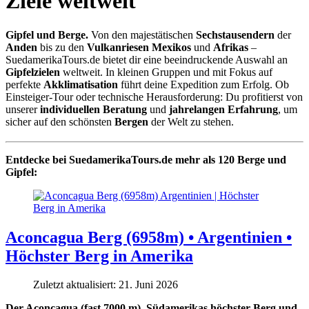
Ziele weltweit
Gipfel und Berge.
Von den majestätischen
Sechstausendern
der
Anden
bis zu den
Vulkanriesen
Mexikos
und
Afrikas
–
SuedamerikaTours.de bietet dir eine beeindruckende Auswahl an
Gipfelzielen
weltweit. In kleinen Gruppen und mit Fokus auf
perfekte
Akklimatisation
führt deine Expedition zum Erfolg. Ob
Einsteiger-Tour oder technische Herausforderung: Du profitierst von
unserer
individuellen Beratung
und
jahrelangen Erfahrung
, um
sicher auf den schönsten
Bergen
der Welt zu stehen.
Entdecke bei SuedamerikaTours.de mehr als 120 Berge und
Gipfel:
Aconcagua Berg (6958m) • Argentinien •
Höchster Berg in Amerika
Zuletzt aktualisiert: 21. Juni 2026
Der Aconcagua (fast 7000 m), Südamerikas höchster Berg und