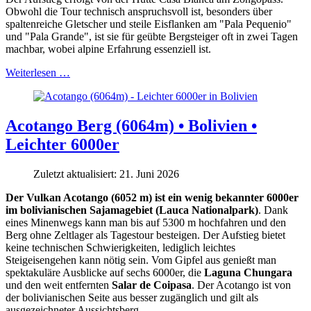
Obwohl die Tour technisch anspruchsvoll ist, besonders über
spaltenreiche Gletscher und steile Eisflanken am "Pala Pequenio"
und "Pala Grande", ist sie für geübte Bergsteiger oft in zwei Tagen
machbar, wobei alpine Erfahrung essenziell ist.
Weiterlesen …
Acotango Berg (6064m) • Bolivien •
Leichter 6000er
Zuletzt aktualisiert: 21. Juni 2026
Der Vulkan Acotango (6052 m) ist ein wenig bekannter 6000er
im bolivianischen Sajamagebiet (Lauca Nationalpark)
. Dank
eines Minenwegs kann man bis auf 5300 m hochfahren und den
Berg ohne Zeltlager als Tagestour besteigen. Der Aufstieg bietet
keine technischen Schwierigkeiten, lediglich leichtes
Steigeisengehen kann nötig sein. Vom Gipfel aus genießt man
spektakuläre Ausblicke auf sechs 6000er, die
Laguna Chungara
und den weit entfernten
Salar de Coipasa
. Der Acotango ist von
der bolivianischen Seite aus besser zugänglich und gilt als
ausgezeichneter Aussichtsberg.