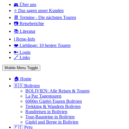
👥 Über uns
⭐ Das sagen unser Kunden
📆 Termine - Die nächsten Touren
📷 Reiseberichte
📚 Literatur
ℹ️ Reise-Info
❤️ Lieblinge: 10 besten Touren
🔑 Login
🔗 Links
Mobile Menu Toggle
🏠 Home
🇧🇴 Bolivien
BOLIVIEN: Alle Reisen & Touren
La Paz Tagestouren
6000er Gipfel-Touren Bolivien
Trekking & Wandern Bolivien
Rundreisen in Bolivien
Tour-Bausteine in Bolivien
Gipfel und Berge in Bolivien
🇵🇪 Peru