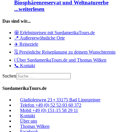
Biosphärenreservat und Weltnaturerbe
...weiterlesen
Das sind wir...
🤩 Erlebnisreisen mit SuedamerikaTours.de
📍 Außergewöhnliche Orte
✈️ Reiseziele
🗓️ Persönliche Reiseplanung zu deinem Wunschtermin
ℹ️ Über SuedamerikaTours.de und Thomas Wilken
📞 Kontakt
Suchen
SuedamerikaTours.de
Gladiolenweg 23 • 33175 Bad Lippspringe
Telefon +49 (0) 52 52-93 60 372
Mobil +49 (0) 151-15 58 29 11
Kontakt
Über uns
Thomas Wilken
Facebook