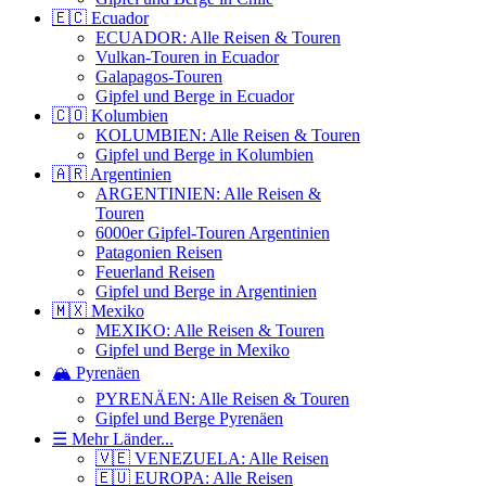
🇪🇨 Ecuador
ECUADOR: Alle Reisen & Touren
Vulkan-Touren in Ecuador
Galapagos-Touren
Gipfel und Berge in Ecuador
🇨🇴 Kolumbien
KOLUMBIEN: Alle Reisen & Touren
Gipfel und Berge in Kolumbien
🇦🇷 Argentinien
ARGENTINIEN: Alle Reisen &
Touren
6000er Gipfel-Touren Argentinien
Patagonien Reisen
Feuerland Reisen
Gipfel und Berge in Argentinien
🇲🇽 Mexiko
MEXIKO: Alle Reisen & Touren
Gipfel und Berge in Mexiko
🏔️ Pyrenäen
PYRENÄEN: Alle Reisen & Touren
Gipfel und Berge Pyrenäen
☰ Mehr Länder...
🇻🇪 VENEZUELA: Alle Reisen
🇪🇺 EUROPA: Alle Reisen