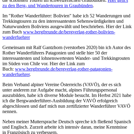
die schönsten Touren im schweizerischen Graubünden.
Hier geht's
zu den Berg- und Wandertouren in Graubünden
.
Im "Rother Wanderführer: Bolivien" habe ich 52 Wanderungen und
Trekkingtouren zu den interessantesten Sehenswürdigkeiten und
Naturwundern Boliviens ausgewählt und beschrieben. Hier der Link
zum Buch
www.bergfreunde.de/bergverlag-rother-bolivien-
wanderfuehrer
Gemeinsam mit Ralf Gantzhorn (verstorben 2020) bin ich Autor des
Rother Wanderführers Patagonien und stelle hier 50 der
interessantesten und lohnenswertesten Wander- und Trekkingrouten
im Süden von Chile vor. Hier der Link zum
Buch:
www.bergfreunde.de/bergverlag-rother-patagonien-
wanderfuehrer
.
Beim Verband alpiner Vereine Österreichs (VAVÖ), der es sich
unter anderem zur Aufgabe macht, alpines Führungspersonal
auszubilden, habe ich diverse Module besucht. Im Herbst 2021 habe
ich die Bergwanderführer-Ausbildung der VAVÖ erfolgreich
abgeschlossen und darf mich nun zertifizierter Wanderführer VAVÖ
nennen.
Neben meiner Muttersprache Deutsch spreche ich fließend Spanisch
und Englisch. Zurzeit arbeite ich intensiv daran, meine Kenntnisse
in Französisch zu verbessern.