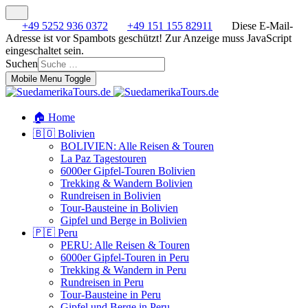
+49 5252 936 0372
+49 151 155 82911
Diese E-Mail-
Adresse ist vor Spambots geschützt! Zur Anzeige muss JavaScript
eingeschaltet sein.
Suchen
Mobile Menu Toggle
🏠 Home
🇧🇴 Bolivien
BOLIVIEN: Alle Reisen & Touren
La Paz Tagestouren
6000er Gipfel-Touren Bolivien
Trekking & Wandern Bolivien
Rundreisen in Bolivien
Tour-Bausteine in Bolivien
Gipfel und Berge in Bolivien
🇵🇪 Peru
PERU: Alle Reisen & Touren
6000er Gipfel-Touren in Peru
Trekking & Wandern in Peru
Rundreisen in Peru
Tour-Bausteine in Peru
Gipfel und Berge in Peru