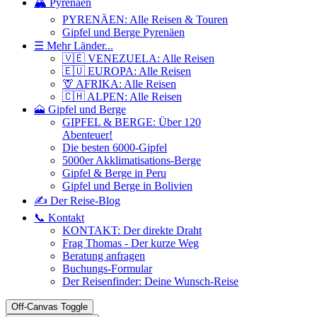
🏔️ Pyrenäen
PYRENÄEN: Alle Reisen & Touren
Gipfel und Berge Pyrenäen
☰ Mehr Länder...
🇻🇪 VENEZUELA: Alle Reisen
🇪🇺 EUROPA: Alle Reisen
🦒 AFRIKA: Alle Reisen
🇨🇭 ALPEN: Alle Reisen
🗻 Gipfel und Berge
GIPFEL & BERGE: Über 120
Abenteuer!
Die besten 6000-Gipfel
5000er Akklimatisations-Berge
Gipfel & Berge in Peru
Gipfel und Berge in Bolivien
✍️ Der Reise-Blog
📞 Kontakt
KONTAKT: Der direkte Draht
Frag Thomas - Der kurze Weg
Beratung anfragen
Buchungs-Formular
Der Reisenfinder: Deine Wunsch-Reise
Off-Canvas Toggle