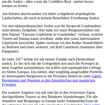
um die Anden - allen voran die Cordillera Real - immer besser
kennen zu lernen.
Am liebsten durchwandere ich dabei weitgehend ursprüngliche
Landschaften, die noch in keinem Reiseführer Erwähnung fanden.
Vor den südamerikanischen Anden war die Bergwelt Graubündens
mein liebstes Zielgebiet. Hier habe ich einen Bergtourenführer mit
dem Namen "Einsame Gipfelziele in Graubünden" verfasst, welcher
Touren auf bislang kaum erwähnte, dafür aber umso interessantere
Gipfelziele beschreibt. Später verfasste ich den Rother Wanderführer
zu Bolivien und einen weiteren, mit Ralf Gantzhorn zusammen über
Patagonien.
Im Jahre 2017 kehrte ich mit meiner Familie nach Deutschland
zurück. Es bot sich mir die Gelegenheit nun auch die Pyrenäen in
mein Angebot aufzunehmen, ein wildes und urprüngliches Gebirge
im Süden Europas. Das kleine, aber sorgfältig ausgewählte Portfolio
an interessanten Bergtouren in die Pyrenäen findest du unter
Gipfel,
Bergsteigen und Wandern in den französischen und spanischen
Pyrenäen
.
Ein weiteres Angebot von mir sind die in den Schweizer Alpen
durchgeführten Touren zu den Bündener Wanderbergen. Für alle
Wanderer und Bergsteiger in Europa bietet SuedamerikaTours.de