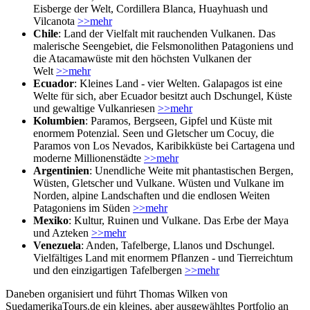
Eisberge der Welt, Cordillera Blanca, Huayhuash und
Vilcanota
>>mehr
Chile
: Land der Vielfalt mit rauchenden Vulkanen. Das
malerische Seengebiet, die Felsmonolithen Patagoniens und
die Atacamawüste mit den höchsten Vulkanen der
Welt
>>mehr
Ecuador
: Kleines Land - vier Welten. Galapagos ist eine
Welte für sich, aber Ecuador besitzt auch Dschungel, Küste
und gewaltige Vulkanriesen
>>mehr
Kolumbien
: Paramos, Bergseen, Gipfel und Küste mit
enormem Potenzial. Seen und Gletscher um Cocuy, die
Paramos von Los Nevados, Karibikküste bei Cartagena und
moderne Millionenstädte
>>mehr
Argentinien
: Unendliche Weite mit phantastischen Bergen,
Wüsten, Gletscher und Vulkane. Wüsten und Vulkane im
Norden, alpine Landschaften und die endlosen Weiten
Patagoniens im Süden
>>mehr
Mexiko
: Kultur, Ruinen und Vulkane. Das Erbe der Maya
und Azteken
>>mehr
Venezuela
: Anden, Tafelberge, Llanos und Dschungel.
Vielfältiges Land mit enormem Pflanzen - und Tierreichtum
und den einzigartigen Tafelbergen
>>mehr
Daneben organisiert und führt Thomas Wilken von
SuedamerikaTours.de ein kleines, aber ausgewähltes Portfolio an