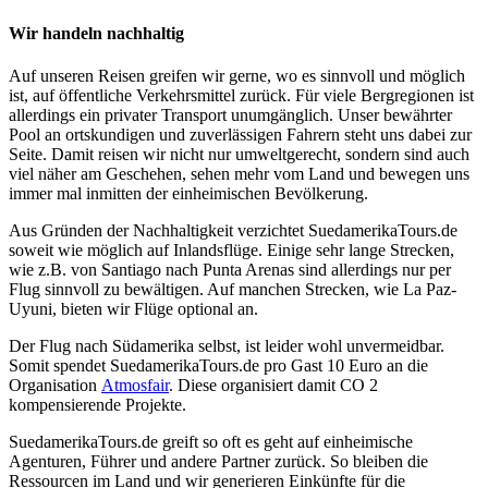
Wir handeln nachhaltig
Auf unseren Reisen greifen wir gerne, wo es sinnvoll und möglich
ist, auf öffentliche Verkehrsmittel zurück. Für viele Bergregionen ist
allerdings ein privater Transport unumgänglich. Unser bewährter
Pool an ortskundigen und zuverlässigen Fahrern steht uns dabei zur
Seite. Damit reisen wir nicht nur umweltgerecht, sondern sind auch
viel näher am Geschehen, sehen mehr vom Land und bewegen uns
immer mal inmitten der einheimischen Bevölkerung.
Aus Gründen der Nachhaltigkeit verzichtet SuedamerikaTours.de
soweit wie möglich auf Inlandsflüge. Einige sehr lange Strecken,
wie z.B. von Santiago nach Punta Arenas sind allerdings nur per
Flug sinnvoll zu bewältigen. Auf manchen Strecken, wie La Paz-
Uyuni, bieten wir Flüge optional an.
Der Flug nach Südamerika selbst, ist leider wohl unvermeidbar.
Somit spendet SuedamerikaTours.de pro Gast 10 Euro an die
Organisation
Atmosfair
. Diese organisiert damit CO 2
kompensierende Projekte.
SuedamerikaTours.de greift so oft es geht auf einheimische
Agenturen, Führer und andere Partner zurück. So bleiben die
Ressourcen im Land und wir generieren Einkünfte für die