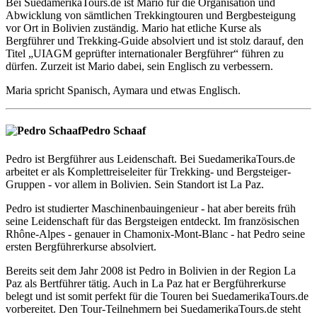
Bei SuedamerikaTours.de ist Mario für die Organisation und
Abwicklung von sämtlichen Trekkingtouren und Bergbesteigung
vor Ort in Bolivien zuständig. Mario hat etliche Kurse als
Bergführer und Trekking-Guide absolviert und ist stolz darauf, den
Titel „UIAGM geprüfter internationaler Bergführer“ führen zu
dürfen. Zurzeit ist Mario dabei, sein Englisch zu verbessern.
Maria spricht Spanisch, Aymara und etwas Englisch.
Pedro Schaaf
Pedro ist Bergführer aus Leidenschaft. Bei SuedamerikaTours.de
arbeitet er als Komplettreiseleiter für Trekking- und Bergsteiger-
Gruppen - vor allem in Bolivien. Sein Standort ist La Paz.
Pedro ist studierter Maschinenbauingenieur - hat aber bereits früh
seine Leidenschaft für das Bergsteigen entdeckt. Im französischen
Rhône-Alpes - genauer in Chamonix-Mont-Blanc - hat Pedro seine
ersten Bergführerkurse absolviert.
Bereits seit dem Jahr 2008 ist Pedro in Bolivien in der Region La
Paz als Bertführer tätig. Auch in La Paz hat er Bergführerkurse
belegt und ist somit perfekt für die Touren bei SuedamerikaTours.de
vorbereitet. Den Tour-Teilnehmern bei SuedamerikaTours.de steht