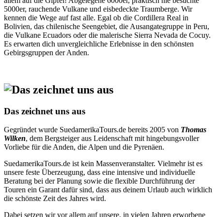
allem auf die Gipfel! Abgelegene 6000er, praktisch nie besuchte
5000er, rauchende Vulkane und eisbedeckte Traumberge. Wir
kennen die Wege auf fast alle. Egal ob die Cordillera Real in
Bolivien, das chilenische Seengebiet, die Ausangategruppe in Peru,
die Vulkane Ecuadors oder die malerische Sierra Nevada de Cocuy.
Es erwarten dich unvergleichliche Erlebnisse in den schönsten
Gebirgsgruppen der Anden.
Das zeichnet uns aus
Gegründet wurde SuedamerikaTours.de bereits 2005 von
Thomas
Wilken
, dem Bergsteiger aus Leidenschaft mit hingebungsvoller
Vorliebe für die Anden, die Alpen und die Pyrenäen.
SuedamerikaTours.de ist kein Massenveranstalter. Vielmehr ist es
unsere feste Überzeugung, dass eine intensive und individuelle
Beratung bei der Planung sowie die flexible Durchführung der
Touren ein Garant dafür sind, dass aus deinem Urlaub auch wirklich
die schönste Zeit des Jahres wird.
Dabei setzen wir vor allem auf unsere, in vielen Jahren erworbene