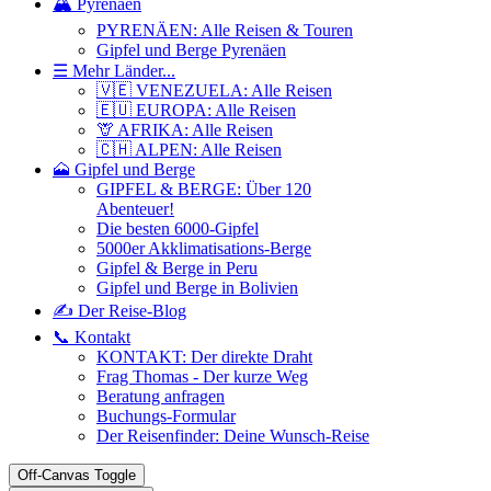
🏔️ Pyrenäen
PYRENÄEN: Alle Reisen & Touren
Gipfel und Berge Pyrenäen
☰ Mehr Länder...
🇻🇪 VENEZUELA: Alle Reisen
🇪🇺 EUROPA: Alle Reisen
🦒 AFRIKA: Alle Reisen
🇨🇭 ALPEN: Alle Reisen
🗻 Gipfel und Berge
GIPFEL & BERGE: Über 120
Abenteuer!
Die besten 6000-Gipfel
5000er Akklimatisations-Berge
Gipfel & Berge in Peru
Gipfel und Berge in Bolivien
✍️ Der Reise-Blog
📞 Kontakt
KONTAKT: Der direkte Draht
Frag Thomas - Der kurze Weg
Beratung anfragen
Buchungs-Formular
Der Reisenfinder: Deine Wunsch-Reise
Off-Canvas Toggle