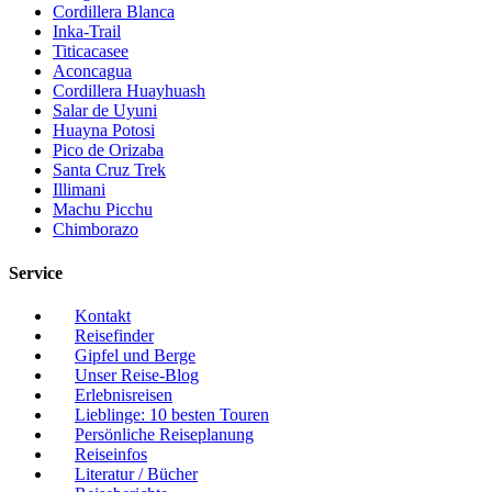
Cordillera Blanca
Inka-Trail
Titicacasee
Aconcagua
Cordillera Huayhuash
Salar de Uyuni
Huayna Potosi
Pico de Orizaba
Santa Cruz Trek
Illimani
Machu Picchu
Chimborazo
Service
Kontakt
Reisefinder
Gipfel und Berge
Unser Reise-Blog
Erlebnisreisen
Lieblinge: 10 besten Touren
Persönliche Reiseplanung
Reiseinfos
Literatur / Bücher