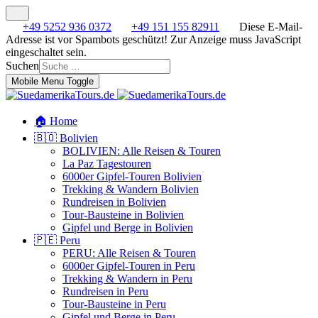
+49 5252 936 0372
+49 151 155 82911
Diese E-Mail-
Adresse ist vor Spambots geschützt! Zur Anzeige muss JavaScript
eingeschaltet sein.
Suchen
Mobile Menu Toggle
🏠 Home
🇧🇴 Bolivien
BOLIVIEN: Alle Reisen & Touren
La Paz Tagestouren
6000er Gipfel-Touren Bolivien
Trekking & Wandern Bolivien
Rundreisen in Bolivien
Tour-Bausteine in Bolivien
Gipfel und Berge in Bolivien
🇵🇪 Peru
PERU: Alle Reisen & Touren
6000er Gipfel-Touren in Peru
Trekking & Wandern in Peru
Rundreisen in Peru
Tour-Bausteine in Peru
Gipfel und Berge in Peru