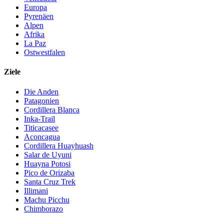
Europa
Pyrenäen
Alpen
Afrika
La Paz
Ostwestfalen
Ziele
Die Anden
Patagonien
Cordillera Blanca
Inka-Trail
Titicacasee
Aconcagua
Cordillera Huayhuash
Salar de Uyuni
Huayna Potosi
Pico de Orizaba
Santa Cruz Trek
Illimani
Machu Picchu
Chimborazo