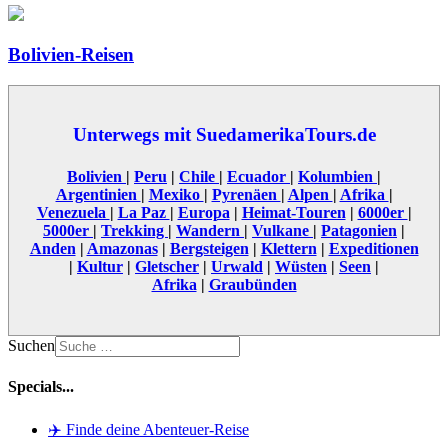
Bolivien-Reisen
Unterwegs mit SuedamerikaTours.de
Bolivien
|
Peru
|
Chile
|
Ecuador
|
Kolumbien
|
Argentinien
|
Mexiko
|
Pyrenäen
|
Alpen
|
Afrika
|
Venezuela
|
La Paz
|
Europa
|
Heimat-Touren
|
6000er
|
5000er
|
Trekking
|
Wandern
|
Vulkane
|
Patagonien
|
Anden
|
Amazonas
|
Bergsteigen
|
Klettern
|
Expeditionen
|
Kultur
|
Gletscher
|
Urwald
|
Wüsten
|
Seen
|
Afrika
|
Graubünden
Suchen
Specials...
✈️ Finde deine Abenteuer-Reise