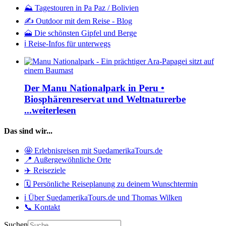
⛰️ Tagestouren in Pa Paz / Bolivien
✍️ Outdoor mit dem Reise - Blog
🗻 Die schönsten Gipfel und Berge
ℹ️ Reise-Infos für unterwegs
Der Manu Nationalpark in Peru •
Biosphärenreservat und Weltnaturerbe
...weiterlesen
Das sind wir...
🤩 Erlebnisreisen mit SuedamerikaTours.de
📍 Außergewöhnliche Orte
✈️ Reiseziele
🗓️ Persönliche Reiseplanung zu deinem Wunschtermin
ℹ️ Über SuedamerikaTours.de und Thomas Wilken
📞 Kontakt
Suchen