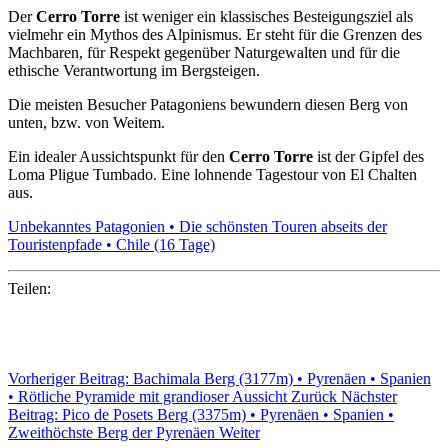
Der
Cerro Torre
ist weniger ein klassisches Besteigungsziel als
vielmehr ein Mythos des Alpinismus. Er steht für die Grenzen des
Machbaren, für Respekt gegenüber Naturgewalten und für die
ethische Verantwortung im Bergsteigen.
Die meisten Besucher Patagoniens bewundern diesen Berg von
unten, bzw. von Weitem.
Ein idealer Aussichtspunkt für den
Cerro Torre
ist der Gipfel des
Loma Pligue Tumbado. Eine lohnende Tagestour von El Chalten
aus.
Unbekanntes Patagonien • Die schönsten Touren abseits der
Touristenpfade • Chile (16 Tage)
Teilen:
Vorheriger Beitrag: Bachimala Berg (3177m) • Pyrenäen • Spanien
• Rötliche Pyramide mit grandioser Aussicht
Zurück
Nächster
Beitrag: Pico de Posets Berg (3375m) • Pyrenäen • Spanien •
Zweithöchste Berg der Pyrenäen
Weiter