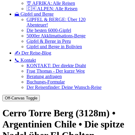
🦒 AFRIKA: Alle Reisen
🇨🇭 ALPEN: Alle Reisen
🗻 Gipfel und Berge
GIPFEL & BERGE: Über 120
Abenteuer!
Die besten 6000-Gipfel
5000er Akklimatisations-Berge
Gipfel & Berge in Peru
Gipfel und Berge in Bolivien
✍️ Der Reise-Blog
📞 Kontakt
KONTAKT: Der direkte Draht
Frag Thomas - Der kurze Weg
Beratung anfragen
Buchungs-Formular
Der Reisenfinder: Deine Wunsch-Reise
Off-Canvas Toggle
Cerro Torre Berg (3128m) •
Argentinien Chile • Die spitze