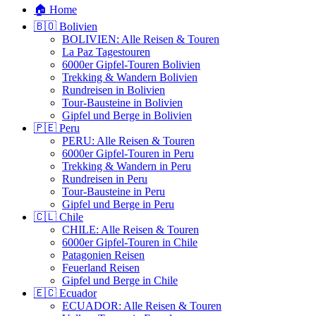
🏠 Home
🇧🇴 Bolivien
BOLIVIEN: Alle Reisen & Touren
La Paz Tagestouren
6000er Gipfel-Touren Bolivien
Trekking & Wandern Bolivien
Rundreisen in Bolivien
Tour-Bausteine in Bolivien
Gipfel und Berge in Bolivien
🇵🇪 Peru
PERU: Alle Reisen & Touren
6000er Gipfel-Touren in Peru
Trekking & Wandern in Peru
Rundreisen in Peru
Tour-Bausteine in Peru
Gipfel und Berge in Peru
🇨🇱 Chile
CHILE: Alle Reisen & Touren
6000er Gipfel-Touren in Chile
Patagonien Reisen
Feuerland Reisen
Gipfel und Berge in Chile
🇪🇨 Ecuador
ECUADOR: Alle Reisen & Touren