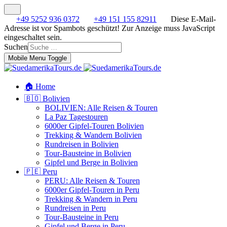
+49 5252 936 0372
+49 151 155 82911
Diese E-Mail-
Adresse ist vor Spambots geschützt! Zur Anzeige muss JavaScript
eingeschaltet sein.
Suchen
Mobile Menu Toggle
🏠 Home
🇧🇴 Bolivien
BOLIVIEN: Alle Reisen & Touren
La Paz Tagestouren
6000er Gipfel-Touren Bolivien
Trekking & Wandern Bolivien
Rundreisen in Bolivien
Tour-Bausteine in Bolivien
Gipfel und Berge in Bolivien
🇵🇪 Peru
PERU: Alle Reisen & Touren
6000er Gipfel-Touren in Peru
Trekking & Wandern in Peru
Rundreisen in Peru
Tour-Bausteine in Peru
Gipfel und Berge in Peru