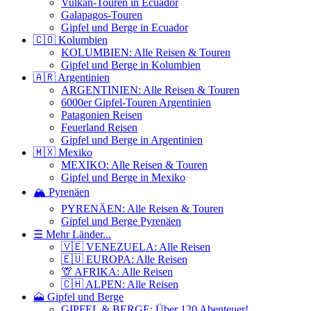
Vulkan-Touren in Ecuador
Galapagos-Touren
Gipfel und Berge in Ecuador
🇨🇴 Kolumbien
KOLUMBIEN: Alle Reisen & Touren
Gipfel und Berge in Kolumbien
🇦🇷 Argentinien
ARGENTINIEN: Alle Reisen & Touren
6000er Gipfel-Touren Argentinien
Patagonien Reisen
Feuerland Reisen
Gipfel und Berge in Argentinien
🇲🇽 Mexiko
MEXIKO: Alle Reisen & Touren
Gipfel und Berge in Mexiko
🏔️ Pyrenäen
PYRENÄEN: Alle Reisen & Touren
Gipfel und Berge Pyrenäen
☰ Mehr Länder...
🇻🇪 VENEZUELA: Alle Reisen
🇪🇺 EUROPA: Alle Reisen
🦒 AFRIKA: Alle Reisen
🇨🇭 ALPEN: Alle Reisen
🗻 Gipfel und Berge
GIPFEL & BERGE: Über 120 Abenteuer!