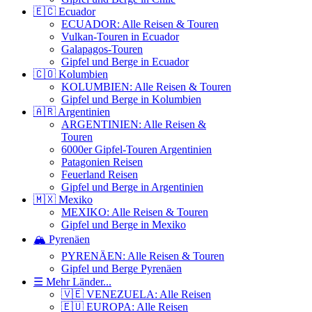
🇪🇨 Ecuador
ECUADOR: Alle Reisen & Touren
Vulkan-Touren in Ecuador
Galapagos-Touren
Gipfel und Berge in Ecuador
🇨🇴 Kolumbien
KOLUMBIEN: Alle Reisen & Touren
Gipfel und Berge in Kolumbien
🇦🇷 Argentinien
ARGENTINIEN: Alle Reisen &
Touren
6000er Gipfel-Touren Argentinien
Patagonien Reisen
Feuerland Reisen
Gipfel und Berge in Argentinien
🇲🇽 Mexiko
MEXIKO: Alle Reisen & Touren
Gipfel und Berge in Mexiko
🏔️ Pyrenäen
PYRENÄEN: Alle Reisen & Touren
Gipfel und Berge Pyrenäen
☰ Mehr Länder...
🇻🇪 VENEZUELA: Alle Reisen
🇪🇺 EUROPA: Alle Reisen