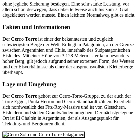
ohne jegliche Sicherung bestiegen. Eine sehr starke Leistung, vor
allem schon deswegen, dass dabei teilweise auch bis zum 7. Grat
abgeklettert werden musste. Einen leichten Normalweg gibt es nicht.
Fakten und Informationen
Der
Cerro Torre
ist einer der bekanntesten und zugleich
schwierigsten Berge der Welt. Er liegt in Patagonien, an der Grenze
zwischen Argentinien und Chile, innerhalb des Südpatagonischen
Eisfeldes. Mit einer Höhe von 3.128 Metern ist er kein besonders
hoher Berg, gilt jedoch aufgrund seiner extremen Form, des Wetters
und der Eisverhältnisse als einer der anspruchsvollsten Kletterberge
überhaupt.
Lage und Umgebung
Der
Cerro Torre
gehört zur Cerro-Torre-Gruppe, zu der auch der
Torre Egger, Punta Herron und Cerro Standhardt zählen. Er erhebt
sich nordwestlich des Fitz-Roy-Massivs und ist von Gletschern,
Eisfeldern und steilen Granitwänden umgeben. Der nächstgelegene
Ort ist El Chaltén in Argentinien, der als Ausgangspunkt für
Trekking- und Bergtouren dient.