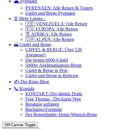
🏔️ Pyrenäen
PYRENÄEN: Alle Reisen & Touren
Gipfel und Berge Pyrenäen
☰ Mehr Länder...
🇻🇪 VENEZUELA: Alle Reisen
🇪🇺 EUROPA: Alle Reisen
🦒 AFRIKA: Alle Reisen
🇨🇭 ALPEN: Alle Reisen
🗻 Gipfel und Berge
GIPFEL & BERGE: Über 120
Abenteuer!
Die besten 6000-Gipfel
5000er Akklimatisations-Berge
Gipfel & Berge in Peru
Gipfel und Berge in Bolivien
✍️ Der Reise-Blog
📞 Kontakt
KONTAKT: Der direkte Draht
Frag Thomas - Der kurze Weg
Beratung anfragen
Buchungs-Formular
Der Reisenfinder: Deine Wunsch-Reise
Off-Canvas Toggle