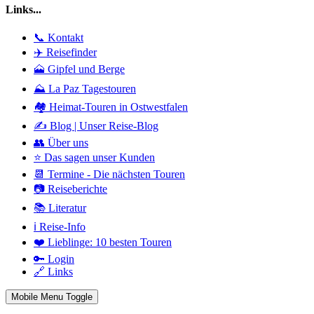
Links...
📞 Kontakt
✈️ Reisefinder
🗻 Gipfel und Berge
⛰️ La Paz Tagestouren
🏘️ Heimat-Touren in Ostwestfalen
✍️ Blog | Unser Reise-Blog
👥 Über uns
⭐ Das sagen unser Kunden
📆 Termine - Die nächsten Touren
📷 Reiseberichte
📚 Literatur
ℹ️ Reise-Info
❤️ Lieblinge: 10 besten Touren
🔑 Login
🔗 Links
Mobile Menu Toggle